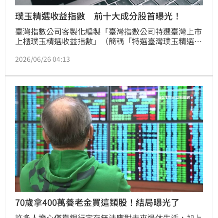
璞玉精選收益指數 前十大成分股首曝光！
臺灣指數公司客製化編製「臺灣指數公司特選臺灣上市
上櫃璞玉精選收益指數」（簡稱「特選臺灣璞玉精選收
益指數」），自2026年6月26日（星期五）起發布收盤
2026/06/26 04:13
指數。發想自臺灣璞玉指數之設計理念，「特選臺灣璞
玉精選收益指數」自臺灣上市上櫃股票，經流動性檢驗
後，依市值、優質指標與潛藏指標篩選股票；續以股利
表現、股東權益報酬率、稅後純益季增率以及股價動能
等指標之綜合分數，擇優選取近期表現較佳50檔成分
股；以等權重機制為基礎，輔以綜合分數進行權重配
置，以表彰兼具流動性、發掘潛藏價值與優質收益之股
票組合績效表現。
70歲拿400萬養老金買這類股！結局曝光了
許多人擔心僅靠銀行定存無法應對未來退休生活，加上