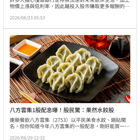
物價上漲與低利率，因此藉投入股市賺取更多報酬的例
子已不罕見。日本一名70歲男子，名下資產約4000萬
2026/06/23 05:53
日圓（約台幣800多萬元），拿出一半約台幣400萬
元，買了多檔高股息股票，希望靠股利增加資產，未
料，財報預測下修，加上配息大減，讓他虧損不少，痛
心想都幾歲了，是要怎麼把這些錢賺回來？
八方雲集1股配息曝！股民驚：果然水餃股
連鎖餐飲八方雲集（2753）以平民美食水餃、鍋貼聞
名，但你知道今年八方雲集的一股配息，剛好能買一顆
水餃嗎？近日網路一則關於八方雲集配息的「水餃投資
2026/06/20 12:32
學」引發熱烈討論，不少股民直呼這才是真正的水餃