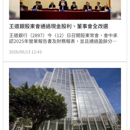
王道銀股東會通過現金股利、董事會全改選
王道銀行（2897）今（12）日召開股東常會，會中承
認2025年營業報告書及財務報表，並且通過盈餘分派
案，將配發普通股每股0.52元現金股利、特別股每股
2026/06/13 12:43
0.54元現金股利，此外，股東常會今亦完成第十屆董事
改選。