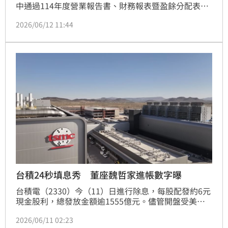
中通過114年度營業報告書、財務報表暨盈餘分配表審
查報告等事項，同時通過去（114）年盈餘每股分配現
2026/06/12 11:44
金股利1.8元、股票股利 0.4元，合計每股配發2.2元，
維持穩定股利政策，穩健成長。
台積24秒填息秀 董座魏哲家進帳數字曝
台積電（2330）今（11）日進行除息，每股配發約6元
現金股利，總發放金額逾1555億元。儘管開盤受美股
影響跳空下跌至2240元，但在買盤強勁湧入下，僅花
2026/06/11 02:23
24秒便迅速完成填息，創下季配息以來第22次「當日