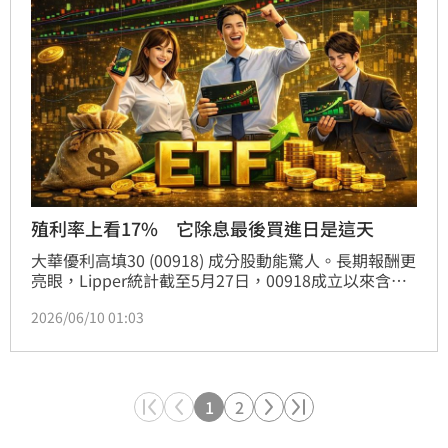
經濟波動，使得終端客戶採購策略趨於保守影響，同
時，越南新廠投產初期折舊及相關成本較高，加上國內
無擔保可轉換公司債轉換普通股，使流通在外普通股股
份數較去年同期增加等影響。
殖利率上看17% 它除息最後買進日是這天
大華優利高填30 (00918) 成分股動能驚人。長期報酬更
亮眼，Lipper統計截至5月27日，00918成立以來含息
總報酬率達到168%。大華優利高填30公告最新一期每
2026/06/10 01:03
單位配息1.26元，預計將在6月18日除息，投資人若想
參與本次除息，最晚要在6月17日買進，本次股利將在
7月13日發放。以(8)日收盤價29.61元換算，年化殖利
率約17.02%。
1
2