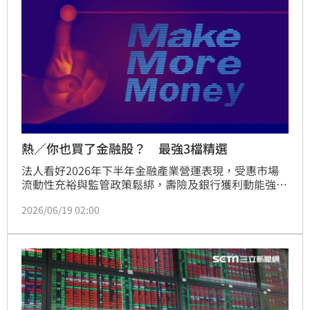
熱／你也買了金融股？ 最強3檔精選
法人看好2026年下半年金融產業營運表現，受惠市場
流動性充裕與監管政策鬆綁，壽險及銀行獲利動能強
勁。壽險業因IFRS 17收益釋放及避險成本下降，新契
2026/06/19 02:00
約保單年增達三成；銀行業則憑藉外幣放款需求與財富
管理業務爆發，利差持續攀升並強化未來股利發放能
力。儘管租賃業資產品質仍待進一步改善，但法人仍看
好凱基金(2883)、中信金(2891)及第一金(2892)等金融
股，建議投資人留意評價回升契機。