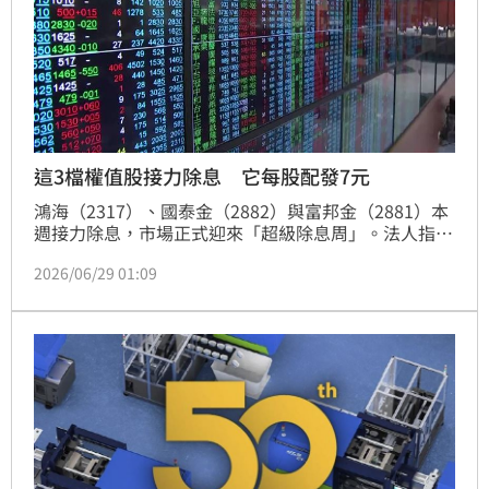
這3檔權值股接力除息 它每股配發7元
鴻海（2317）、國泰金（2882）與富邦金（2881）本
週接力除息，市場正式迎來「超級除息周」。法人指
出，三大權值股不僅配息規模龐大，也將牽動台股蒸發
2026/06/29 01:09
點數及後續填息表現。其中，鴻海身為AI伺服器指標
股，金控雙雄則是存股族與法人長線布局重心，能否順
利完成填息，將成為觀察第三季資金動向的重要指標。