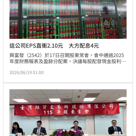
這公司EPS直衝2.10元 大方配息4元
興富發（2542）於17日召開股東常會，會中通過2025
年度財務報表及盈餘分配案，決議每股配發現金股利4
元。此外，公司5月營收表現亮眼，單月營收達47.18億
2026/06/19 01:00
元，較去年同期大幅成長超過21倍，展現強勁成長動
能。董事長曹淵博在股東會中表示，憑藉營建銷售與固
定收益兩大營運引擎支撐，未來三年營收規模可望穩定
維持在500億元至800億元之間，對房市及公司發展前
景抱持樂觀看法。