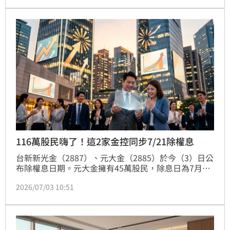
00981A，還讓0050看不到車尾燈，儘管配息率不到
10%，但00991A的真正看點在於資本利得，上半年的
績效就高達98.94%，陳重銘認為民眾可以把00991A想
像成主動
116萬股民嗨了！這2家金控同步7/21除權息
台新新光金（2887）、元大金（2885）於今（3）日公
布除權息日期。元大金擁有45萬股民，除息日為7月21
日，除權息基準日為7月27日；台新新光金台新新光
2026/07/03 10:51
金，同樣於7月21日除權息。