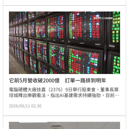
填息」紀錄。本次除息影響大盤約47點，最大股東國發
基金預計進帳近百億元，董事長魏哲家也有4330萬元
入袋。台積電穩健的填息表現再次展現其身為權值股的
領頭羊實力。
它前5月營收破2000億 訂單一路排到明年
電腦硬體大廠技嘉（2376）9日舉行股東會，董事長葉
培城釋出樂觀看法，指出AI基建需求持續強勁，目前訂
單能見度已延伸至2027年，今年整體業績成長有望優
2026/06/11 02:30
於去年，第2季營運也有機會挑戰新高。不過，受台股
重挫拖累，技嘉昨（10）日股價仍承受賣壓，終場下跌
14.5元、跌幅4.04%，收在344.5元。