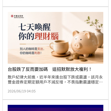
股。
台股跌了反而要加碼 這招默默放大複利！
散戶紀律大前進，近半年來逢台股下跌或震盪，該月永
豐金證券定期定額用戶不減反增，不畏指數震盪穩定成
長。永豐金證券引內部數據指出，過去6個月來，散戶
2026/06/19 04:05
投資用戶紀律不斷優化，上漲時懂得參與行情，下跌時
也會透過定期定額克服人性弱點，顯著增加該月定期定
額台股人數與金額。