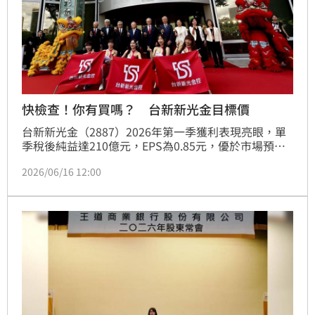
快檢查！你有買嗎？ 台新新光金目標價
台新新光金（2887）2026年第一季獲利表現亮眼，單
季稅後純益達210億元，EPS為0.85元，優於市場預
期。主要受惠於新光人壽在IFRS 17新制下獲利能力改
2026/06/16 12:00
善，以及銀行財富管理手續費收入大幅成長。儘管獲利
動能強勁，法人提醒TW-ICS新制帶來的資本壓力仍限
制未來股利上繳能力，預估現金股利配發將維持保守。
法人維持中立評等，並將目標價上調至30元，後續整併
綜效與資本市場表現仍是觀察關鍵。