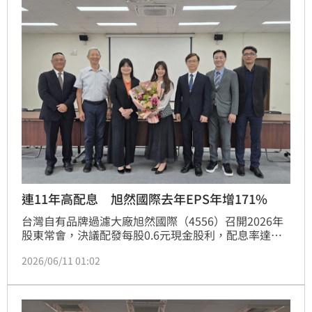
連11年高配息 旭然國際去年EPS年增171%
台灣自有品牌過濾大廠旭然國際（4556）召開2026年
股東常會，決議配發每股0.6元現金股利，配息率達
65％，並已連續11年配發率超過六成，展現公司穩健
2026/06/11 01:02
股利政策。旭然2025年合併營收為6.73億元，年減
4％，惟持續精進台灣雲科廠、中國昆山廠及越南廠等
多元生產基地之產能配置與生產效率，並積極優化業務
接單組合，帶動整體獲利能力明顯改善，2025年稅後