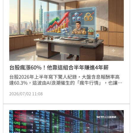
台股瘋漲60%！他靠這組合半年賺進4年薪
台股2026年上半年寫下驚人紀錄，大盤含息報酬率高
達60.3%，這波由AI浪潮催生的「瘋牛行情」，也讓長
線存股族迎來資產大爆發。存股達人「存股方程式」分
2026/07/02 11:08
享存股多年來的最新戰果，光是今年上半年的帳面獲利
金額，就已經超過他「4年的薪水總和」，且隨著除權
息旺季來臨，今年全年更可望首度突破50萬現金股利。