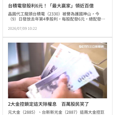
台積電發股利6元！「最大贏家」領近百億
晶圓代工龍頭台積電（2330）被譽為護國神山，今
（9）日發放去年第4季股利，每股配發6元，總配發金
額約1556億元。其中最大股東即是國發基金，估入帳
2026/07/09 10:22
近百億元成此次配息大贏家。
2大金控鎖定這天除權息 百萬股民笑了
元大金（2885）、台新新光金（2887）這兩大金控巨