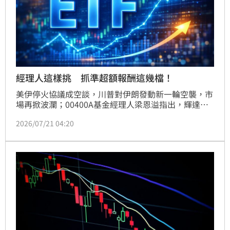
經理人這樣挑 抓準超額報酬這幾檔！
美伊停火協議成空談，川普對伊朗發動新一輪空襲，市
場再掀波瀾；00400A基金經理人梁恩溢指出，輝達搶
進CPU市場，有望持續帶動台鏈後市看漲，不過短線市
2026/07/21 04:20
場波動加劇，在配置上建議透過00400A等主動式
ETF，由專業經理人把關操盤，捕捉超額報酬機會。