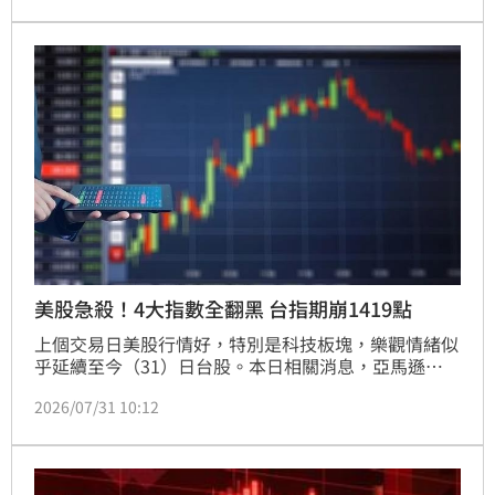
緯創對此承諾將補發延遲期間的利息補償金。證期局強
調，若調查確有嚴重疏失，最重將依法收回緯創「自辦
股務」資格，屆時公司將被迫委外辦理，進而增加相關
作業成本。目前全台自辦股務企業僅剩少數，此事件也
再度凸顯企業股務作業內控的重要性，主管機關將持續
監管以維護股東權益。
美股急殺！4大指數全翻黑 台指期崩1419點
上個交易日美股行情好，特別是科技板塊，樂觀情緒似
乎延續至今（31）日台股。本日相關消息，亞馬遜
（Amazon）財報開出，營收絕佳且雲端業務爆發式成
2026/07/31 10:12
長，也許可激勵AI伺服器與雲端基礎建設需求；另外，
傳出台積電將攜手景碩開發類EMIB封裝，媒體評為有
意與英特爾（Intel）抗衡。開盤後不到1小時，美股4
大指數突全面翻黑，台指期夜盤也走跌。