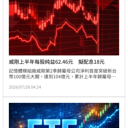
威剛上半年每股純益62.46元 擬配息18元
記憶體模組廠威剛第2季歸屬母公司淨利首度突破新台
幣100億元大關，達到104億元，累計上半年歸屬母公
司淨利199.4億元，每股純益62.46元，董事會決議上半
2026/07/28 04:24
年盈餘每股配發現金股利18元。