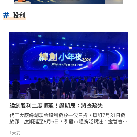
股利
緯創股利二度順延！證期局：將查疏失
代工大廠緯創現金股利發放一波三折，原訂7月31日發
放卻二度順延至8月6日，引發市場廣泛關注。金管會證
期局指出，緯創雖未逾越法定三個月期限，但已要求集
1天前
保結算所介入調查，釐清是否有內控或作業流程疏失。