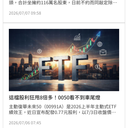
頭，合計坐擁約116萬名股東，日前不約而同敲定除權
息時程，同步鎖定7月21日這一天，讓廣大股民荷包有
2026/07/07 09:58
望進帳。元大金今年每股配發1.8元現金股息；台新新
光金則採現金加股票雙軌並進，現金股利每股1元、股
票股利每股0.1元，合計1.1元入袋。
這檔股利狂甩8倍多！0050看不到車尾燈
主動復華未來50（00991A）是2026上半年主動式ETF
績效王，近日宣布配發0.77元股利，以7/3日收盤價
20.73元計算，單次配息率約3.71%，年化預估配息率
2026/07/06 07:45
約7.43%。不敗教主陳重銘分析，00991A除了打敗