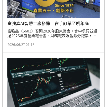
富強鑫AI智慧工廠發酵 在手訂單至明年底
富強鑫（6603）召開2026年股東常會，會中承認並通
過2025年度營業報告書、財務報表及盈餘分配案，決
議配發每股0.4元現金股利（含盈餘分配0.2元及資本公
2026/06/27 01:18
積分配0.2元），股利配發率達66％。富強鑫2025年全
年合併營收達新台幣50.83億元，較前一年度成長
12.22％，創下全年、單季及單月營收歷史同期新高；
歸屬母公司稅後淨利達1億元，年增27.56％，每股稅後
盈餘（EPS）0.61元。