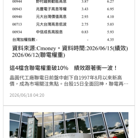
這4檔含聯電權重破10% 績效跟著衝一波！
晶圓代工廠聯電日前盤中創下自1997年8月以來新高
價，成為市場關注焦點。台股15日全面回神，聯電再爆
逾32萬張成交量、成為個股成交量冠軍，延續市場資金
2026/06/18 04:20
寵兒氣勢。近日盤勢上沖下洗，高股息ETF因為較高金
融權重護體，強佔績效榜前段班；隨著聯電股價強勢反
彈，投資人也將目光轉向含聯電的高股息ETF，可望借
助雙引擎、一籃子打包攻守兼備的好題材。