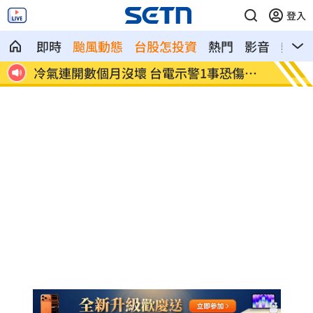
登入
即時
颱風動態
台股怎投資
熱門
影音
熱搜
傷荷
河智媛遭疑不尊重文化 經紀公司回應了
偷吃粿
文