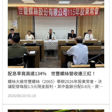
淨利達3,899萬元，年增174％，每股稅後盈餘EPS達
0.92元，年增171％，整體營運刷新近五年新高水準。
配息率竟高達134% 世豐螺絲營收連三紅！
螺絲大廠世豐螺絲〈2065〉舉辦2026年股東常會，決
議配發每股1.5元現金股利，其中盈餘分配0.8元、資本
公積分配0.7元，並於115年5月8日發放，配息率高達
2026/06/10 01:18
134％，將公司營運回饋給全體股東共享。世豐2025年
全年合併營收為20.72億元，年減10.76％，稅後淨利
7,067萬元，每股稅後盈餘(EPS)為1.12元。世豐表示，
2025年營運表現較前一年度下滑，主要受到全球總體