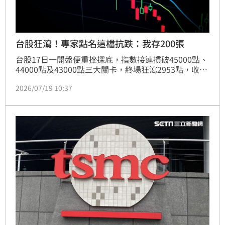
台股狂瀉！專家點名這檔抗跌：我存200張
台股17日一開盤便重挫探底，指數接連摜破45000點、
44000點及43000點三大關卡，終場狂瀉2953點，收在
當日最低點42671點，創下史上最大跌點紀錄，更摜破
2026/07/19 10:37
生命線季線位置。但在一片慘綠中，仍有幾檔個股逆勢
翻紅。財經專家「不敗教主」陳重銘就在臉書分享自己
手中一檔在台股下殺時居然小漲的個股，呼籲「存股族
可以注意」。