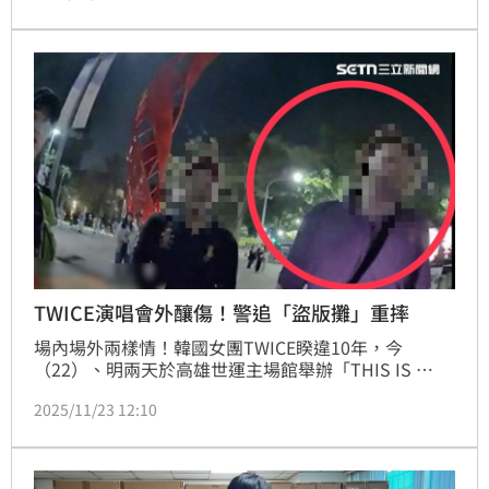
二代學霸代表。安安經常在IG分享留學日常，不過，2
日深夜安安發出一張在家煮壽喜燒、同時欣賞宮崎駿名
作《崖上的波妞》的照片，螢幕上的播放頁面卻意外引
發「看盜版」質疑。
TWICE演唱會外釀傷！警追「盜版攤」重摔
場內場外兩樣情！韓國女團TWICE睽違10年，今
（22）、明兩天於高雄世運主場館舉辦「THIS IS 
FOR」世界巡迴演唱會，沒買到票的粉絲場外聽漏音，
2025/11/23 12:10
盜版攤販也沒閒著。晚間18時許，警方盤查一名25歲
陳姓男子，他心虛拒絕配合查驗身份，拉著攤車就跑，
害警方重心不穩重摔在地，造成右膝、手指擦挫傷，全
案依妨害公務及傷害罪嫌將陳男依法送辦。