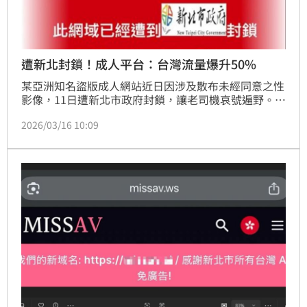
遭新北封鎖！成人平台：台灣流量爆升50%
某亞洲知名盜版成人網站近日因涉及散布未經同意之性
影像，11日遭新北市政府封鎖，讓老司機哀號遍野。但
不到24小時，該網站就更換網域重新上線，甚至反擊開
2026/03/16 10:09
酸新北市政府。沒想到該盜成人網站15日在社群發文透
露「為什麼這兩天台灣的流量比上星期爆升了50%， 
伺服器撐不住了啦。」