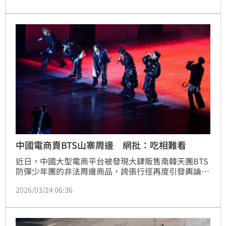
台停止營運的公告」，表示因產業環境的劇變與盜版侵
權的無奈，決定正式關閉相關服務。對此，網紅推手圤
智雨也分析麻豆傳媒倒閉的「6大原因」，表示接下來
會有很多雞頭會開始有女優接s名單。
中國電商賣BTS山寨周邊 網批：吃相難看
近日，中國大型電商平台被發現大肆販售南韓天團BTS
防彈少年團的非法周邊商品，誇張行徑再度引發輿論撻
伐。南韓誠信女子大學教授徐坰德（서경덕）今（24
2026/03/24 06:36
日）透露，近期接獲許多網友舉報，經過調查後發現，
在淘寶、AliExpress等知名跨境電商平台上，正公開販
售印有「阿里郎」Logo的T恤及各類周邊商品。