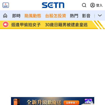
登入
即時
颱風動態
台股怎投資
熱門
影音
熱搜
皇逃
姜厚任揭「和女友前夫是好友」撇小三傳
挺賴瑞
言