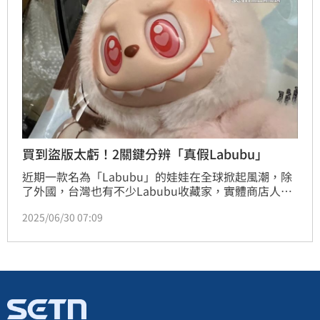
買到盜版太虧！2關鍵分辨「真假Labubu」
近期一款名為「Labubu」的娃娃在全球掀起風潮，除
了外國，台灣也有不少Labubu收藏家，實體商店人氣
也高。不過，隨著Labubu爆紅，盜版品現象也慢慢增
2025/06/30 07:09
多，最怕碰到盜版當正版賣，花大錢卻買到假的，對此
外媒整理多項可幫助判斷正版Labubu的方式，例如
「包裝盒」上的QR Code、整隻Labubu的「外觀」
等。