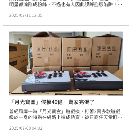
明星都淪陷成粉絲，不過也有人因此誤踩盜版陷阱！南
韓人氣饒舌歌手李泳知日前在IG開直播，興奮開箱
2025/07/11 12:35
LABUBU盲盒，本來以為幸運抽中隱藏版，開心到摀嘴
尖叫，沒想到竟是場「假貨驚魂」，讓她氣得當場暴打
LABUBU，崩潰直呼：「你這個臭小子！」逗趣反應讓
粉絲全笑翻。
「月光寶盒」侵權40億 賣家完蛋了
曾經風靡一時「月光寶盒」遊戲機，打著2萬多款遊戲
級於一身的特點在網路上造成熱賣，被日商任天堂盯上
跨海提告侵權，刑事局智財大隊獲報後展開追查，逮捕
2025/07/08 04:02
李男等多名嫌犯到案，總計多達500萬套遊戲被盜版，