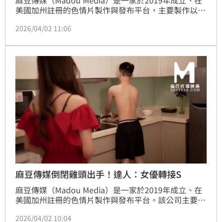
麻豆傳媒（Madou Media）是一家於2019年成立、在
美國加州註冊的色情片製作與發布平台，主要製作以華
語對白為主的成人影片，其特色在於使用中國用語、場
2026/04/02 11:06
景。沒想到麻豆傳媒今（2日）在社群發布「平台停止
營運的公告」，表示因產業環境的劇變與盜版侵權的無
奈，決定正式關閉相關服務。對此，「台灣第一女優」
吳夢夢首度在社群發文「也算是華語時代沒落的證
明」。
麻豆傳媒倒閉雞頭出手！達人：女優轉接S
麻豆傳媒（Madou Media）是一家於2019年成立、在
美國加州註冊的色情片製作與發布平台。該公司主要製
作以華語對白為主的成人影片，其特色在於使用中國用
2026/04/02 10:04
語、場景。 沒想到麻豆傳媒今（2日）在社群發布「平