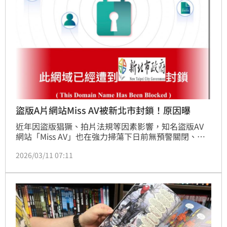
壞世界和平。
盜版A片網站Miss AV被新北市封鎖！原因曝
近年因盜版猖獗、拍片法規等因素影響，知名盜版AV
網站「Miss AV」也在強力掃蕩下日前無預警關閉、更
被附上「反盜版大將軍」石川澪的警語，一度引起熱烈
2026/03/11 07:11
討論，不過後來「Miss AV」卻火速宣告復活。沒想到
Miss AV的網域今（11日）驚傳已遭新北市政府封鎖，
讓許多老司機超崩潰「這個網站不都是商業片，怎麼會
被鎖」。