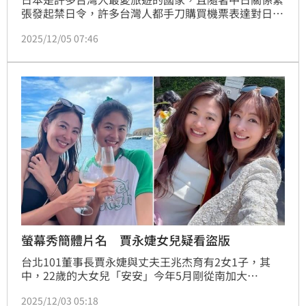
張發起禁日令，許多台灣人都手刀購買機票表達對日本
的力挺。不過，一名在東京經營動漫周邊商店的店長透
2025/12/05 07:46
露，經常聽到台灣人在店內翻動幾下三麗鷗商品後大喊
「這些都是盜版的吧」，讓他相當難過。一篇文章也吸
引3.3萬次瀏覽討論。
螢幕秀簡體片名 賈永婕女兒疑看盜版
台北101董事長賈永婕與丈夫王兆杰育有2女1子，其
中，22歲的大女兒「安安」今年5月剛從南加大
（USC）畢業，目前赴美東賓夕法尼亞大學攻讀雙碩
2025/12/03 05:18
士，主修「國際教育」與「非營利組織領導」，堪稱星