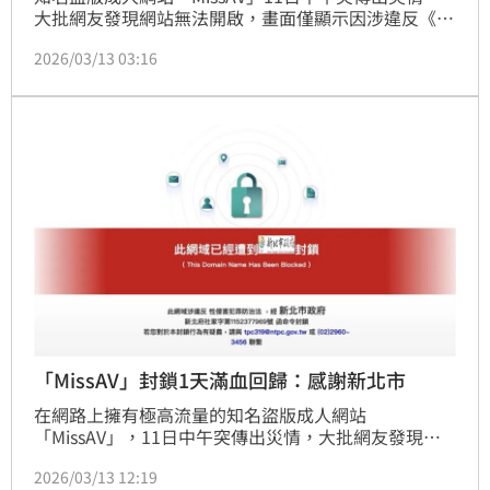
大批網友發現網站無法開啟，畫面僅顯示因涉違反《性
侵害犯罪防治法》，網域已遭新北市政府封鎖。不過，
2026/03/13 03:16
封鎖令似乎成效有限，不到1天的時間，該網站又再度
原地復活。對此，衛福部長石崇良今（13）日坦言，新
興媒體管理確實有難度，但只要一接收到通報就會去封
鎖，如果封鎖後再上架，「我們就再封鎖！」也會再與
數發部研究對策。（記者：簡浩正）
「MissAV」封鎖1天滿血回歸：感謝新北市
在網路上擁有極高流量的知名盜版成人網站
「MissAV」，11日中午突傳出災情，大批網友發現網
站無法開啟，畫面僅顯示因涉違反《性侵害犯罪防治
2026/03/13 12:19
法》，網域已遭新北市政府封鎖。不過，封鎖令似乎成