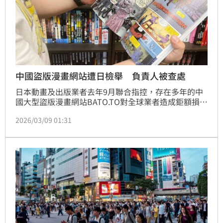
中國盜版漫畫網站遭日檢舉 負責人被查處
日本動畫及出版業者去年9月聯合指控，存在多年的中
國大型盜版漫畫網站BATO.TO對全球業者造成鉅額損
失。日本相關業者宣布，經營網站的中國籍男子已被中
2026/03/09 01:31
國公安機關查處，而該網站已對全球相關業者造成約
7700億日圓（約新台幣1553億元）的損失。