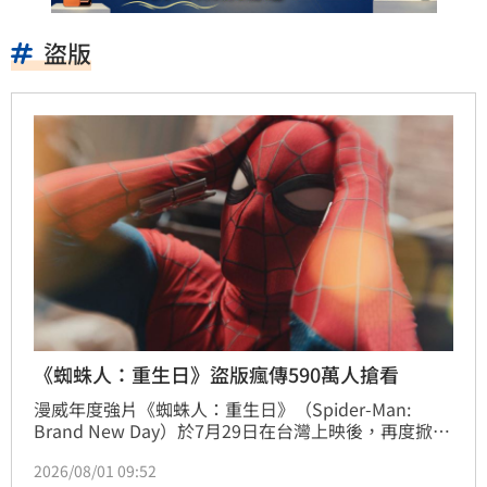
盜版
《蜘蛛人：重生日》盜版瘋傳590萬人搶看
漫威年度強片《蜘蛛人：重生日》（Spider-Man: 
Brand New Day）於7月29日在台灣上映後，再度掀起
一波熱潮，片商8月1日宣布全台票房已正式突破台幣1
2026/08/01 09:52
億元，延續《蜘蛛人》系列驚人號召力。不過，就在票