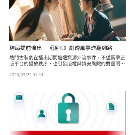
結局提前流出 《逐玉》劇透風暴炸翻網路
熱門古裝劇在播出期間遭遇資源外流事件，不僅衝擊正
版平台的播放秩序，也引發版權與資安風險的雙重關
注。製作方與平台緊急發聲維權，呼籲觀眾支持正版並
2026/03/22 01:44
提高警覺。由張凌赫、田曦薇主演的古裝劇逐玉正在熱
播中，目前於愛奇藝與騰訊視頻平台同步更新至第30
集。然而，近日網路上卻驚傳完整未播片源外流，包含
第31至第40集內容提前曝光，大結局關鍵劇情也遭到
洩漏，引發劇迷與業界高度關注。林宜君