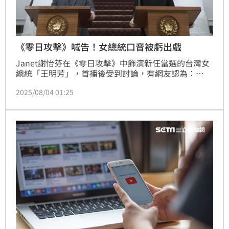
《零日攻擊》喊告！女總統口音被虧出戲
Janet謝怡芬在《零日攻擊》中飾演新任當選的台灣女
總統「王明芳」，首播後受到討論，有網友認為：
「Janet的口音真的蠻出戲的。」但也有觀眾指出，角
2025/08/04 01:25
色設定她從美國回台，有口音很正常，且據悉，Janet
在演出這部戲時，也已盡量調整口音問題。