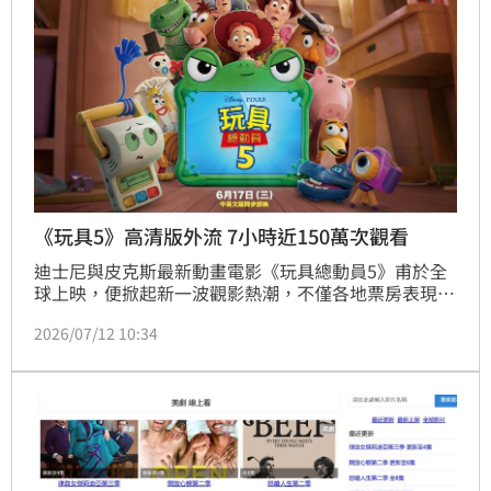
《玩具5》高清版外流 7小時近150萬次觀看
迪士尼與皮克斯最新動畫電影《玩具總動員5》甫於全
球上映，便掀起新一波觀影熱潮，不僅各地票房表現亮
眼，也刷新多項票房紀錄。但近來卻爆出，有心人士將
2026/07/12 10:34
「完整版影片」外流到X平台（前Twitter）供網友免費
下載、觀看，短短7.5小時已累積約150萬的觀看次數。