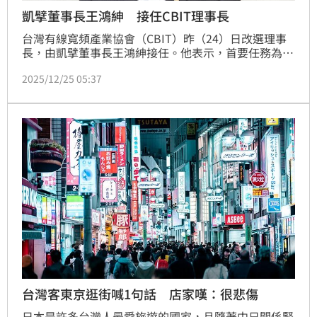
凱擘董事長王鴻紳 接任CBIT理事長
台灣有線寬頻產業協會（CBIT）昨（24）日改選理事
長，由凱擘董事長王鴻紳接任。他表示，首要任務為防
制猖獗的盜版機上盒侵害台灣視訊傳播產業，並持續爭
2025/12/25 05:37
取有線電視從過於嚴苛的規管鬆綁，與其他平台在公平
基礎上競爭。
台灣客東京逛街喊1句話 店家嘆：很悲傷
日本是許多台灣人最愛旅遊的國家，且隨著中日關係緊