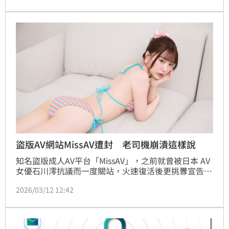
效有限，不到1天的時間，該網站又再度原地復活，網
站不僅公布新網域，還大肆調侃：「感謝新北市，所有
台灣AV免廣告」。
盜版AV網站MissAV遭封 老司機崩潰這樣說
知名盜版成人AV平台「MissAV」，之前就曾被日本 AV 
女優石川澪抗議而一度關站，火速復活後更挑釁宣告
「感謝石川澪支持，所有石川澪影片一律免廣告」。日
2026/03/12 12:42
前新北市政府出以「MissAV」此網域涉違反《性侵害防
治法》進行封鎖，引起網友熱議，消息一出也讓愛看
「愛情動作片」的老司機們看法兩極，有人贊同認為盜
版不可取，不要當免費仔，但也有人哀號直呼太瞎：破