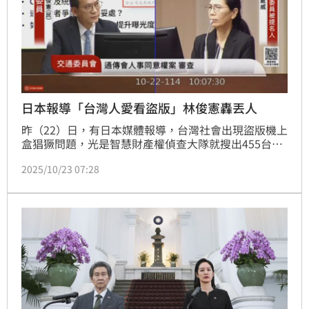
日本報導「台灣人愛看盜版」林俊憲轟丟人
昨（22）日，有日本媒體報導，台灣社會出現盜版機上
盒猖獗問題，光是智慧財產權偵查大隊就搜出455台專
看盜版影視內容的「小雲機上盒」以及超過九百樣證
2025/10/23 07:28
物，案件備受關注。民進黨立委林俊憲於交通委員會質
詢NCC委員被提名人黃葳葳時點出盜版問題，認為這根
本是國際醜聞。