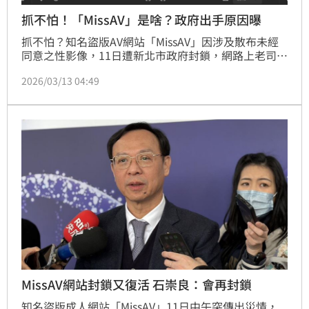
抓不怕！「MissAV」是啥？政府出手原因曝
抓不怕？知名盜版AV網站「MissAV」因涉及散布未經
同意之性影像，11日遭新北市政府封鎖，網路上老司機
哀號遍野。但不到24小時，該網站就更換網域重新上
2026/03/13 04:49
線，甚至反擊開酸新北市政府。而這次其實也並非
MissAV首次被查封，2025年該網站也曾槓上AV女優石
川澪。
MissAV網站封鎖又復活 石崇良：會再封鎖
知名盜版成人網站「MissAV」11日中午突傳出災情，