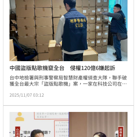
中國盜版點歌機竄全台 侵權120億6嫌起訴
台中地檢署與刑事警察局智慧財產權偵查大隊，聯手破
獲全台最大宗「盜版點歌機」案，一家在科技公司在北
中南都設有據點，以中國雲端曲庫為來源，非法下載未
2025/11/07 03:12
授權歌曲，並租售上千台點歌機，提供給全台多個縣市
的KTV、摩鐵、酒吧、小吃部等營業場所使用，估計侵
權市值高達120億元，全案近日依違反著作權法將66歲
的陳姓負責人在內等6名嫌犯起訴。