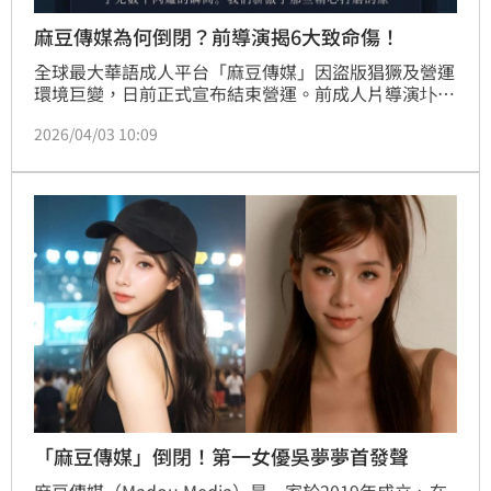
麻豆傳媒為何倒閉？前導演揭6大致命傷！
全球最大華語成人平台「麻豆傳媒」因盜版猖獗及營運
環境巨變，日前正式宣布結束營運。前成人片導演圤智
雨對此發文剖析六大致命關鍵，直指本土市場缺乏付費
2026/04/03 10:09
習慣、演員片酬過低、製作水準參差不齊、演員外型不
符大眾偏好、廣告過度植入，以及從業人員素質受限等
問題。他強調，演員身上過多刺青與廣告氾濫嚴重影響
觀看體驗。圤智雨預估，隨著「麻豆傳媒」關閉，失業
的成人片演員恐將面臨轉往個人付費平台，甚至轉向實
體性交易的轉行危
「麻豆傳媒」倒閉！第一女優吳夢夢首發聲