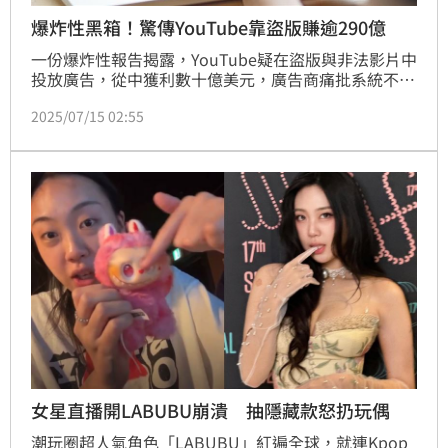
爆炸性黑箱！驚傳YouTube靠盜版賺逾290億
一份爆炸性報告揭露，YouTube疑在盜版與非法影片中
投放廣告，從中獲利數十億美元，廣告商痛批系統不透
明、行銷成效無法追蹤，質疑平台更注重獲利而非品牌
2025/07/15 02:55
權益。
女星直播開LABUBU崩潰 抽隱藏款怒扔玩偶
潮玩圈超人氣角色「LABUBU」紅遍全球，就連Kpop