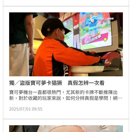
侵權市值超過新台幣40億元，訊後分別移送新北、桃
園、新竹、高雄等地檢署偵辦。
獨／盜版寶可夢卡猖獗 真假怎辨一次看
寶可夢機台一直都很熱門，尤其新的卡牌不斷推陳出
新，對於收藏的玩家來說，如何分辨真假是學問！網路
出現許多盜版卡牌，以假換真，還有不肖業者藉此販售
2025/07/01 09:55
謀利，如何自保分辨真假？