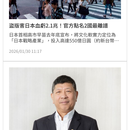
盜版害日本血虧2.1兆！官方點名2國最離譜
日本首相高市早苗去年底宣布，將文化軟實力定位為
「日本戰略產業」，投入高達550億日圓（約新台幣
112.8億元）追加預算，支持動畫、漫畫、遊戲等創作
2026/01/30 11:17
者。不過，日本經濟產業省推估，去年因盜版漫畫、動
畫、周邊導致損失約10兆4000億日圓（約新台幣2兆
1500億元），經調查，越南盜版漫畫最嚴重，中國則
販售大量未經授權的周邊商品。