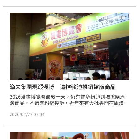
房持續攀升之際，該片卻爆出盜版外流事件，短短數小
時便吸引超過590萬次觀看。
漁夫集團現蹤漫博 遭控強迫推銷盜版商品
2026漫畫博覽會最後一天，仍有許多粉絲到場搶購周
邊商品，不過有粉絲控訴，近年來有大批專門在周遭強
迫推銷盜版商品，被稱作「漁夫」的集團，遭警方驅離
2026/07/27 07:34
仍會繼續守在附近，繼續強迫、詐騙粉絲。對此主辦方
表示因為沒有受害者提告，因此報警了也沒有用，現在
只能加派人員巡視，驅離不法人士。