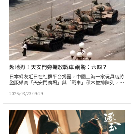
超地獄！天安門旁擺放戰車 網驚：六四？
日本網友近日在社群平台揭露，中國上海一家玩具店將
盜版樂高「天安門廣場」與「戰車」積木並排陳列，此
舉立刻引人聯想中國禁忌的「六四事件」，迅速引發網
2026/03/23 09:29
路熱議。該貼文觀看數突破47萬，許多網友幽默調侃這
是專屬的「天安門事件套組」。對於店員的動機，各方
意見分歧，有人認為是惡意，也有人猜測可能是對歷史
不知情。這場由盜版玩具與無心擺設交織出的「超地
獄」風波，最終以詼諧方式再次喚起大眾對特定歷史記
憶的關注與討論。