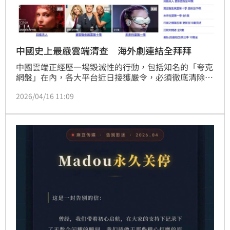
中國史上最嚴雲端清查 海外劇連結全拜拜
中國雲端正經歷一場毀滅性的行動，包括知名的「夸克
網盤」在內，各大平台近日接獲嚴令，必須徹底清除用
戶空間內的盜版海外影視資源。從美劇、韓劇到泰劇，
2026/04/16 11:09
大量公開分享的連結一夕失效。官方強調此舉是為了維
護青少年「文化安全」，但此舉已引發中國網友強烈憤
慨，直言「用戶隱私形同虛設」，不過也有網友大聲叫
好，表示中國已經「免費看盜版」行之有年，清零也應
該。