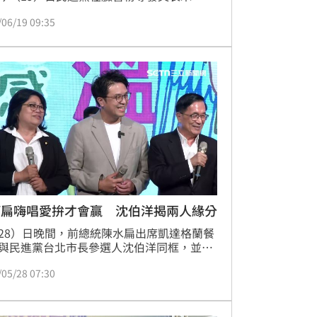
天就是端午節也是連假的第一天，民進黨的
/06/19 09:35
才戰隊齊祝大家端午佳節愉快！」並曝光一
結了目前提名的縣市長參選人一共19人，喊
不管你是支持北部粽還是南部粽，最粽要的
是，年底選舉請一定要支持我們民進黨的好
，讓我們團結台灣、地方共好！」
阿扁嗨唱愛拚才會贏 沈伯洋揭兩人緣分
28）日晚間，前總統陳水扁出席凱達格蘭餐
與民進黨台北市長參選人沈伯洋同框，並一
台，嗨唱台語名曲《愛拚才會贏》、《快樂
/05/28 07:30
帆》。提及大前輩陳水扁，沈伯洋親揭兩人
，說自己的人生與陳水扁扣連在一塊，自己
多事情要跟他請教。