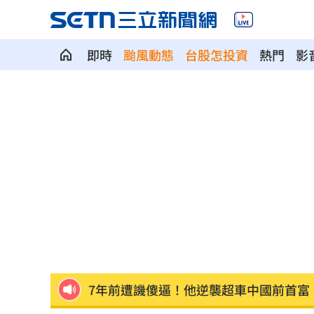
即時
颱風動態
台股怎投資
熱門
影
ETF爆208億逃命潮！ 溫建勳揭買盤
04:2
記憶體加金融雙王牌 這檔瞄準韓股長
台中社宅驚見中國國徽！網全炸鍋
04:09
瞄準胃癌新療法 醣聯啟動一期臨床試
到了機場才知出不去！中國爆鎖國新法
7年前遭譏傻逼！他逆襲超車中國前首富