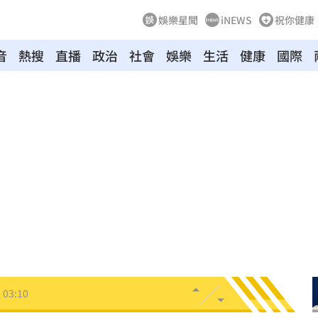
娛樂星聞
iNEWS
祝你健康
音
熱搜
直播
政治
社會
娛樂
生活
健康
國際
8
牛！
04:22
驗！
04:02
03:57
03:10