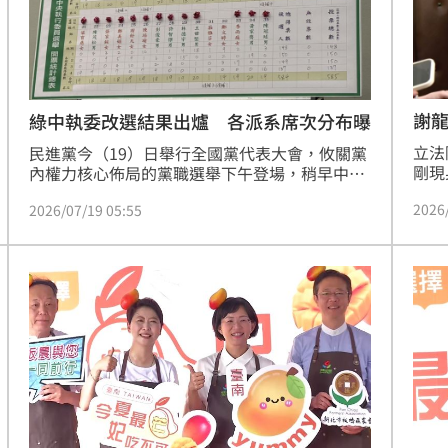
謝
綠中執委改選結果出爐 各派系席次分布曝
立法
民進黨今（19）日舉行全國黨代表大會，攸關黨
剛現
內權力核心佈局的黨職選舉下午登場，稍早中執
要握
委、中評委開票結果出爐，在中執委部分，新潮
2026
2026/07/19 05:55
贏」
流斬獲9席，可望順利拿下3席常委；英系與正國
對賭
會各當選4席，蘇系、綠友連各當選3席，均確保
市長
拿下1席常委；民主活水與陳亭妃系統各當選2
實，
席，預計將與其他派系合作搶下1席常委。令人
意外的是，隸屬湧言會系統的基隆市議員鄭文婷
意外以14票落馬，為稍後的中常委選舉增添變
數。