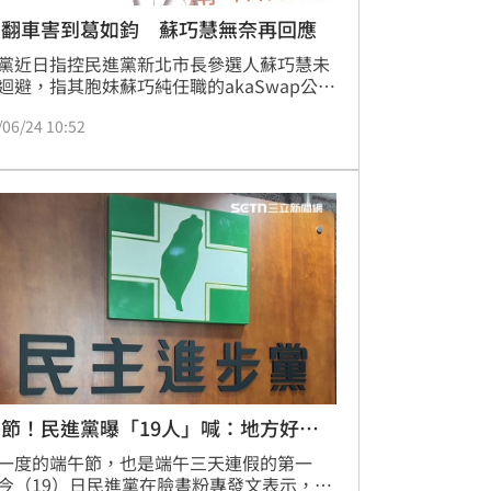
白翻車害到葛如鈞 蘇巧慧無奈再回應
黨近日指控民進黨新北市長參選人蘇巧慧未
迴避，指其胞妹蘇巧純任職的akaSwap公司
得文化部補助的威如公司關係密切，卻意外
/06/24 10:52
國民黨立委葛如鈞才是威如股東，還曾在
aSwap平台上販售NFT，網紅四叉貓則發現，
鈞突然將其販售NFT的群組解散。對此，蘇
今（24）日受訪時強調，蘇巧純並非威如的
、股東或經營者，「難道國民黨是要質疑我
幫葛如鈞委員爭取資源嗎？」
節！民進黨曝「19人」喊：地方好人
一度的端午節，也是端午三天連假的第一
今（19）日民進黨在臉書粉專發文表示，