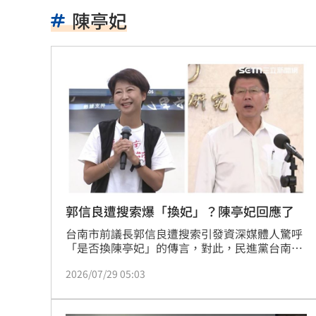
女兒一句話 兩老退休生活全變調
03:05
陳亭妃
記憶體產能全被大廠包下 驚人漲價潮
北美訂單補爆 聯發科小金雞EPS至27.1
AI和你讀的不同！實測《時代》驚揭1真
這大廠三支柱到位 全年EPS上看5.68元
慈濟買BNT被詐10億！藍昔嗆擋疫苗網
它躋身美禁令受惠者 上半年EPS衝2.5
郭信良遭搜索爆「換妃」？陳亭妃回應了
台南市前議長郭信良遭搜索引發資深媒體人驚呼
高溫重創雞蛋產量 最快要等到9月才回
「是否換陳亭妃」的傳言，對此，民進黨台南市
長參選人陳亭妃今（29）日接受主持人黃光芹專
7月營收寫同期次高 聯寶訂單看到2027
2026/07/29 05:03
訪時表示，自己以笑帶過傳聞，因為她的民調與
國民黨台南市長參選人謝龍介「有一段距離」，
台股收復44000點大關 2關鍵看AI產業
更酸謝「最會拿上次得票率來講民調」。