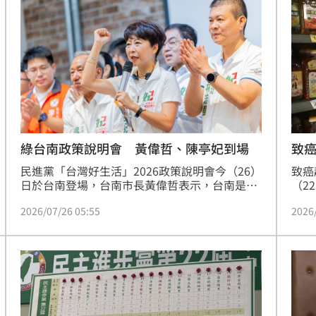
一事，陳亭妃表示，蔣萬安提出倒閣更多是政治
政，
2歲
考量，目前按照在野黨兩黨，從提名表決是可以
以施
01:10
通過的，但後續要如何應對，且提名行政院長也
是總統賴清德職權，她質
光
01:05
宿費
01:04
孝順
01:02
綠台南政策說明會 黃偉哲、陳亭妃到場
致
民進黨「台灣好生活」2026政策說明會今（26）
致癌
日於台南登場，台南市長黃偉哲表示，台南是全
（2
國重要農業大市，也是優質農產品重要產地，從
守護
2026/07/26 05:55
2026
鳳梨、芒果、文旦、龍眼到各項特色農漁產品，
了讓
市府近年持續配合中央推動各項農業政策，拓展
規避
國內外市場，提升台南農產品附加價值。民進黨
查核
15
台南市長參選人陳亭妃表示，未來將延續黃偉哲
由召
市長的施政基礎，持續強化農業災損救助、優化
否完
地方申請流程，並全力拓展農產外銷通路。
是否