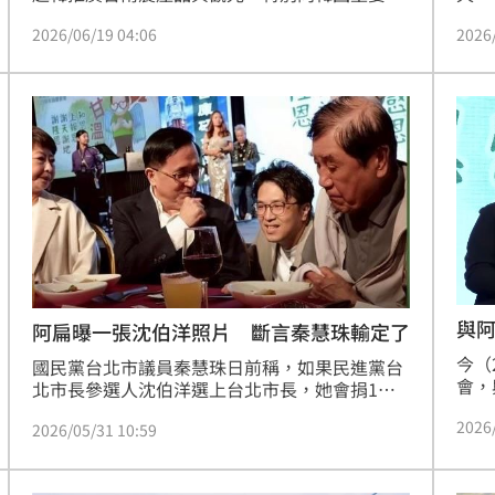
「今
經人士提出將關稅優惠措施由原定6月底延長至8
2026
2026/06/19 04:06
好人
月底的建議，獲得韓方正面支持，如今傳來好消
張集
息。韓國政府今(18)日正式公布《下半年配額關
話「
稅運用方案》，確認將原訂於6月30日截止的香
事情
蕉鳳梨芒果優惠關稅5%措施延長至8月15日，較
人才
原本30%大幅降低。
與
阿扁曝一張沈伯洋照片 斷言秦慧珠輸定了
今（
國民黨台北市議員秦慧珠日前稱，如果民進黨台
會，
北市長參選人沈伯洋選上台北市長，她會捐1百
同上
萬元給台北市社會局做急難救助。對此，前總統
2026
的出
2026/05/31 10:59
陳水扁今（31）日分享一張日前在凱達格蘭基金
緣分
會感恩餐會的照片並指出，一個人會不會成功，
有很
先看他是否蹲得下，深信沈伯洋一定會逆轉勝，