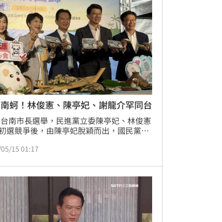
台南蚵！林俊憲、陳亭妃、謝龍介罕同台
26台南市長選舉，民進黨立委陳亭妃、林俊憲
初選競爭後，由陳亭妃脫穎而出，國民黨則
不分區立委謝龍介再戰市長寶座，而無論是
/05/15 01:17
或是大選對手，分屬藍綠陣營的三人今
5）日難得同台出席推廣台南「南市蚵品牌推
銷活動」，展現不分黨派共同力挺國產牡蠣
發展的力量。