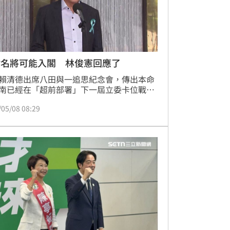
點名將可能入閣 林俊憲回應了
賴清德出席八田與一追思紀念會，傳出本命
南已經在「超前部署」下一屆立委卡位戰！
導指出，可能4席會有變動，包括陳亭妃選
/05/08 08:29
長，第3選區要補選，湧言會王定宇延攬郭
跟陳柏惟，林俊憲更被點名也許要入閣。對
傳言，林俊憲表示不可能入閣，要爭取連
王定宇私下說，編故事不回應。