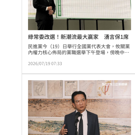
綠常委改選！新潮流最大贏家 湧言保1席
民進黨今（19）日舉行全國黨代表大會，攸關黨
內權力核心佈局的黨職選舉下午登場，傍晚中執
委、中評委開票結果出爐，湧言會登記3席僅當
2026/07/19 07:33
選2席，讓常委選舉出現變數，不過在與陳其邁
系統搭配下，湧言會在中評委讓出一席予鄭光
峰，邁系執委李雨庭則在常委票支持湧言會斬獲
一席常委，但並非現任常委王定宇，而改由高雄
市議員林智鴻擔任。