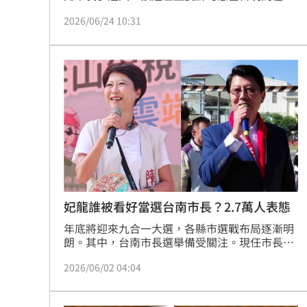
書發文分享好消息，卻遭藍營質疑行政不中立、
2026/06/24 10:31
搶功收割，國民黨參選人李四川陣營更稱蘇巧慧
是「表面尊侯，暗地收割」。對此，蘇巧慧今
（24）日受訪回應，她在第一時間的臉書發文就
感謝了新北市政府團隊，「如果有些人沒有看到
的話，是比較可惜啦」。
妃龍誰被看好當選台南市長？2.7萬人表態
年底將迎來九合一大選，各縣市選戰布局逐漸明
朗。其中，台南市長選舉備受關注。現任市長黃
偉哲任期屆滿後，將由誰接棒持續受到外界討
2026/06/02 04:04
論。目前國民黨由謝龍介出戰，民進黨則推派陳
亭妃參選。對此，《Yahoo奇摩》近日發起網路
投票，超過2.7萬人參與，其中謝龍介暫時領先。