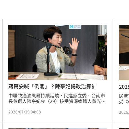
來襲
03:04
2元
02:30
相
02:10
02:00
朝聖
01:35
8元
01:30
蔣萬安喊「倒閣」？陳亭妃揭政治算計
20
中聯致癌油風暴持續延燒，民進黨立委、台南市
穩
民進
01:26
長參選人陳亭妃今（29）接受資深媒體人黃光芹
受《
專訪時表示，她不認為這次毒油事件會造成南部
匯》
年
01:20
2026/07/29 04:08
2026
選舉的外溢效應，此次集會人潮主要來自中北
舉，
部，所以才讓蔣萬安覺得自己贏了喊出倒閣。至
政、
發展
01:13
於蔣萬安喊出倒閣及點名高雄市長陳其邁當閣揆
諉責