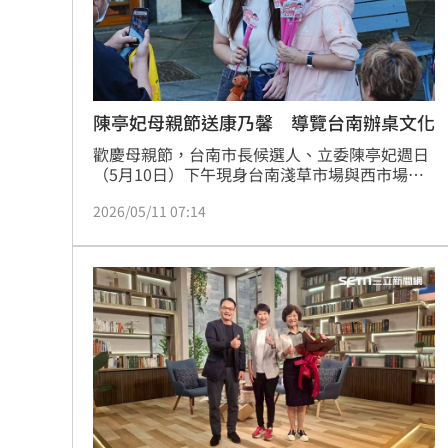
陳亭妃母親節送康乃馨 導覽台南辦桌文化
歡慶母親節，台南市長候選人、立委陳亭妃週日
（5月10日）下午現身台南淺草市場與西市場，
親手發送康乃馨，向全天下偉大的母親致上敬
2026/05/11 07:14
意。活動現場人潮熱絡，不少民眾接過康乃馨後
開心合影，也有媽媽們主動上前打招呼，讓市場
在母親節前夕充滿溫馨氣氛。