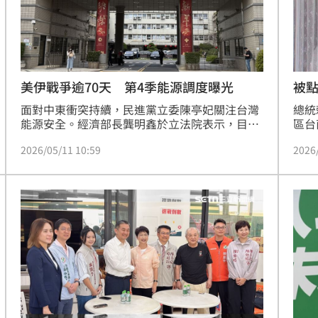
美伊戰爭逾70天 第4季能源調度曝光
被
面對中東衝突持續，民進黨立委陳亭妃關注台灣
總統
能源安全。經濟部長龔明鑫於立法院表示，目前
區台
油品備用存量達150天，天然氣為12天，高於法
有報
2026/05/11 10:59
2026
定標準，且第四季供氣已在調度中。中油董事長
上市
方振仁指出，最緊張時刻已過，雖然中東出口量
貞慧
受影響，但已透過紅海管線與船對船交運等替代
這些
方案確保供應，台灣不會受到限油衝擊。政府強
任；
調能源儲備充足，將全力確保第四季用油與天然
氣供應穩定，讓民眾安心。