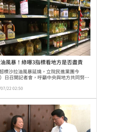
都沒有人能夠預先保證結果，最重要的仍是
政表現回應人民期待。
癌油風暴！綠曝3指標看地方是否盡責
超標沙拉油風暴延燒，立院民進黨團今
2）日召開記者會，呼籲中央與地方共同努力
食安。台南市長參選人陳亭妃表示，修法為
/07/22 02:50
業者清楚「中央跟地方是一體的，沒有辦法
」，這次修法也特別要訂定地方政府的風險
機制；立委鍾佳濱強調，地方食安會報是否
集人主持、地方是否定期稽查、稽查項目是
備，只要檢視這三個項目，就知道地方政府
用心。