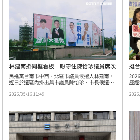
打贏台北市長選戰。
林建南掛同框看板 盼守住陳怡珍議員席次
挺
民進黨台南市中西、北區市議員候選人林建南，
20
近日於選區內掛出與市議員陳怡珍、市長候選人
歷經
陳亭妃的同框看板，引發外界關注。林建南對此
推出
2026/05/16 11:49
2026
表示，自己身為該選區民進黨唯一的議員新人，
初選
目標是守住因陳怡珍不連任所空出的席次，爭取
（1
民進黨在該選區達成的四席全上，並提早為大選
廣行
做準備。
產業