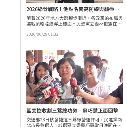
2026綠營戰略！他點名南高防線與翻盤熱
區
隨着2026年地方大選腳步漸近，各政黨的布局與
選戰策略陸續浮上檯面。民進黨立委林俊憲在接
受主持人黃暐瀚電台節目專訪時，針對全台縣市
2026/06/29 01:32
長選情進行深入剖析。他指出，民進黨在這次選
舉中的核心戰略是穩固南部既有執政版圖，並在
多個關鍵縣市尋求突破。其中，南台灣的台南與
高雄被視為不容有失的基本盤，而北台灣的新北
市則被定位為最具指標意義的終極決戰區。
藍營控收割三鶯線功勞 蘇巧慧正面回擊
交通部23日核發捷運三鶯線營運許可，民進黨新
北市長參選人、該選區立委蘇巧慧當日晚間在臉