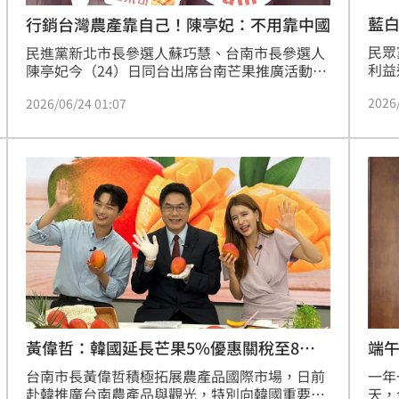
藍
行銷台灣農產靠自己！陳亭妃：不用靠中國
民眾
民進黨新北市長參選人蘇巧慧、台南市長參選人
利益
陳亭妃今（24）日同台出席台南芒果推廣活動，
與獲
陳亭妃表示，未來無論是芒果、台東的鳳梨釋迦
2026
2026/06/24 01:07
爆出
或相關產品，都可以到每個地方去做產銷合作，
ak
「我們靠自己就可以了」，不用靠政治影響或是
葛如
所謂的中國影響。
巧慧
員工
是在
端午
黃偉哲：韓國延長芒果5%優惠關稅至8／
才
15
一年
台南市長黃偉哲積極拓展農產品國際市場，日前
天，
赴韓推廣台南農產品與觀光，特別向韓國重要政