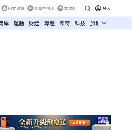
阿立導讀
寶島神很大
富房網
登入
兩岸
運動
財經
專題
新奇
科技
旅遊
汽車
寵物