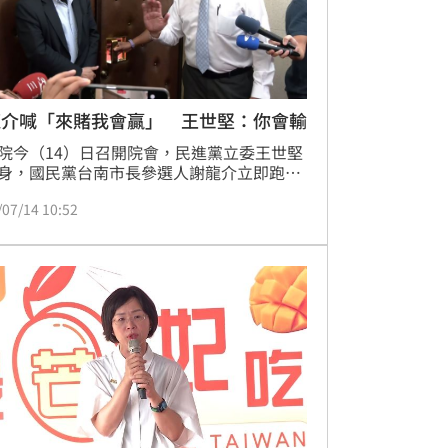
龍介喊「來賭我會贏」 王世堅：你會輸
院今（14）日召開院會，民進黨立委王世堅
身，國民黨台南市長參選人謝龍介立即跑來
手，還一直說「台南要翻轉了、我一定會
/07/14 10:52
，問王世堅要不要幫他站台，甚至邀王世堅
。而王世堅也不甘示弱說要賭，民進黨台南
參選人陳亭妃一定會贏，希望謝龍介接受事
「11月28日選完你會輸」。