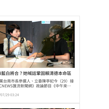
28藍白將合？她喊話鞏固賴清德本命區
黨台南市長參選人、立委陳亭妃今（29）接
CNEWS匯流新聞網》政論節目《中午來開
主持人黃光芹專訪時表示，2026年是地方選
/07/29 03:24
選民最在意的是哪一位縣市首長能夠做好市
照顧市民，而非政治人物彼此攻防或互相推
任。她認為，無論中央或地方由哪個政黨執