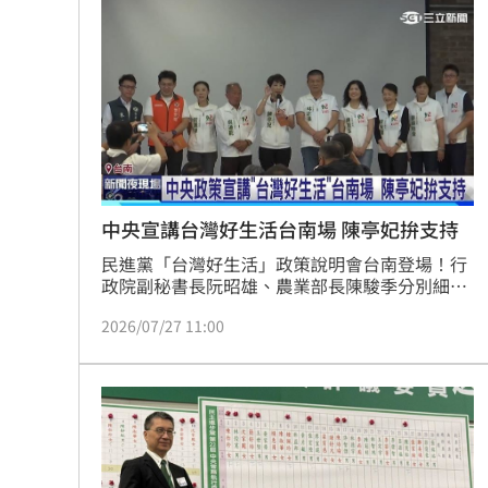
他見搶案挺身相救遭圍毆亡！嫌犯最小1
扣款人數狂增4成 國泰小龍基金布局曝
車是我的、油也是我的 睡車竟被收住
24歲存款破百萬！她公開致富關鍵：超
台灣彩券開獎直播中
20:31
中央宣講台灣好生活台南場 陳亭妃拚支持
民進黨「台灣好生活」政策說明會台南登場！行
LIVE三立+24小時直播
15:27
政院副秘書長阮昭雄、農業部長陳駿季分別細數
國家重要政策，和在台南的農業推動成果，台南
三立iNEWS新聞台線上直播
18:00
2026/07/27 11:00
市長黃偉哲和市長參選人陳亭妃出席，這幾年
來，向中央爭取農業補助，現場約600位農會及
農民代表參加。
理想混蛋號召粉絲跨海追星吃美食！
18: