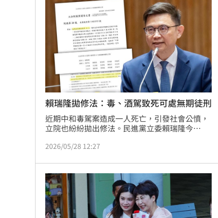
賴瑞隆拋修法：毒、酒駕致死可處無期徒刑
近期中和毒駕案造成一人死亡，引發社會公憤，
立院也紛紛拋出修法。民進黨立委賴瑞隆今
（28）日指出，他已提案修改《刑法》第185條
2026/05/28 12:27
之3修正案，並要求精進執法與防治作為，嚴格
遏止毒駕與酒駕。而根據賴瑞隆版草案，毒駕、
酒駕致死者最高可處無期徒刑，罰金最高兩千萬
元；累犯致死者最高也可處無期徒刑，罰金最高
三千萬元。