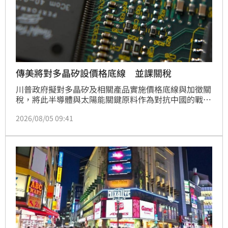
傳美將對多晶矽設價格底線 並課關稅
川普政府擬對多晶矽及相關產品實施價格底線與加徵關
稅，將此半導體與太陽能關鍵原料作為對抗中國的戰略
工具。根據路透社報導，商務部基於1962年「貿易擴
2026/08/05 09:41
張法」第232條款進行國家安全調查，預計本月公布政
策，旨在保護美國本土供應鏈，對抗中國長期產能過剩
與低價傾銷。專家指出，此舉雖能為美國生產商爭取生
存空間，但仍需精準設計以維持供應穩定。目前中國掌
握全球約八成太陽能製造產能，美國此舉將大幅重塑全
球半導體與能源供應鏈格局，影響深遠。