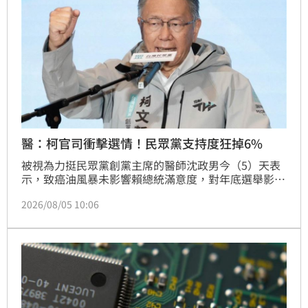
注公司在擴大市場覆蓋率的同時，能否有效改善網路經
濟效益。投資人應謹慎評估相關風險。
醫：柯官司衝擊選情！民眾黨支持度狂掉6%
被視為力挺民眾黨創黨主席的醫師沈政男今（5）天表
示，致癌油風暴未影響賴總統滿意度，對年底選舉影響
有限；民眾黨支持度跑6%到民進黨。
2026/08/05 10:06