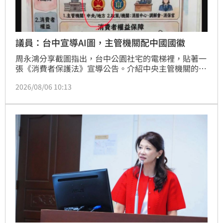
議員：台中宣導AI圖，主管機關配中國國徽
周永鴻分享截圖指出，台中公園社宅的電梯裡，貼著一
張《消費者保護法》宣導公告。介紹中央主管機關的地
方，配的是中國國徽。公告下面清清楚楚寫著兩行字：
2026/08/06 10:13
臺中市政府住宅發展工程處政風室宣導、本圖片由 
Gemini 生成。