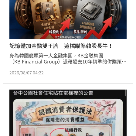
記憶體加金融雙王牌 這檔瞄準韓股長牛！
身為韓國龍頭第一大金融集團，KB金融集團
（KB Financial Group）憑藉過去10年精準的併購策
略，成功建立「銀行與非銀行」雙引擎架構，整體業務
2026/08/07 04:22
大增約40%。大華韓國KOSPI50（009829）經理人郭
修誠進一步提到，南韓政府透過政策打房引導資金「由
房入股」、政府大力修法保障股東權益的宏觀大勢下，
追蹤韓國旗艦藍籌的大華韓國KOSPI 50（009829），
不僅重倉AI半導體，更精準卡位