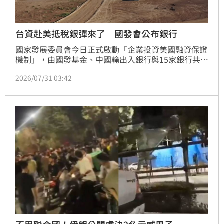
台資赴美抵稅銀彈來了 國發會公布銀行
國家發展委員會今日正式啟動「企業投資美國融資保證
機制」，由國發基金、中國輸出入銀行與15家銀行共同
簽署合約，即日起受理申請。此機制旨在協助台企赴美
2026/07/31 03:42
打造供應鏈，首期專款總額達13.75億美元，預計促成
高達550億美元的企業融資。重點聚焦半導體與資通訊
產業，單一企業融資上限50億美元，並提供最高5成融
資保證。透過公私部門協力分攤銀行授信風險，不僅能
有效滿足赴美投資企業的龐大資金需求，更進一步深化
台美經貿夥伴關係，提升台灣科技產業在全球市場的影
響力，展現政府優化雙邊投資環境與協助企業布局全球
的堅定決心。