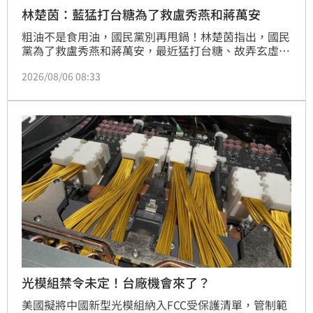
林楚茵：藍猛打台糖為了救盧秀燕和蔣萬安
粗油不是食用油，國民黨別再甩鍋！林楚茵指出，國民
黨為了救盧秀燕和蔣萬安，最近猛打台糖、故弄玄虛，
好像台糖買了「毒油」給大家吃。
2026/08/06 08:33
光模組禁令未定！台廠機會來了？
美國擬將中國新型光模組納入FCC受保護清單，管制範