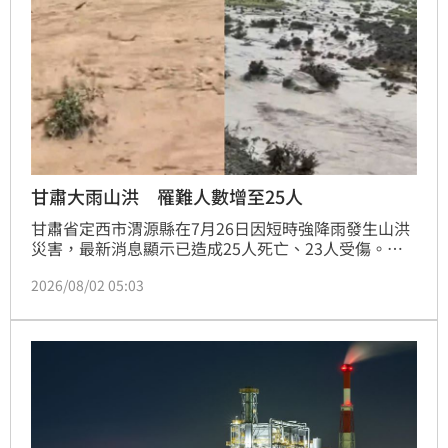
甘肅大雨山洪 罹難人數增至25人
甘肅省定西市渭源縣在7月26日因短時強降雨發生山洪
災害，最新消息顯示已造成25人死亡、23人受傷。中
國國家防災減災救災委員會已對此事故調查評估掛牌督
2026/08/02 05:03
辦。