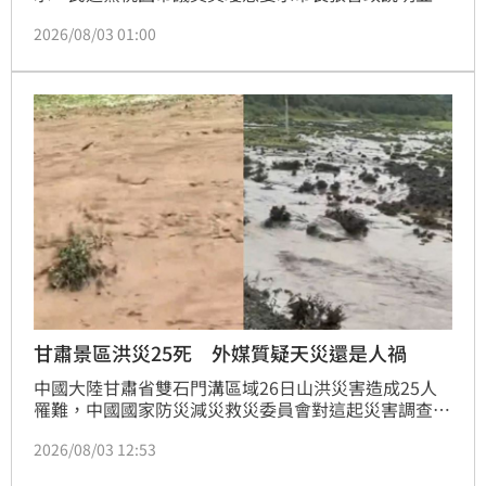
起政治責任。桃園市體育局今晚表示，廠商坦承報名灌
2026/08/03 01:00
水造假，將依法究責。
甘肅景區洪災25死 外媒質疑天災還是人禍
中國大陸甘肅省雙石門溝區域26日山洪災害造成25人
罹難，中國國家防災減災救災委員會對這起災害調查評
估實施「掛牌督辦」。外媒今天質疑，這起事件是天災
2026/08/03 12:53
還是人禍。