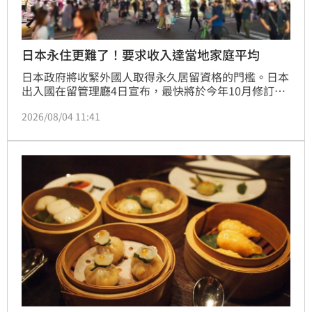
日本永住更難了！要求收入達當地家庭平均
日本政府將收緊外國人取得永久居留資格的門檻。日本
出入國在留管理廳4日宣布，最快將於今年10月修訂
「永住許可」審查指引，新增收入、生活保障及國益等
2026/08/04 11:41
明確條件，未來申請日本永久居留將面臨更嚴格審查。