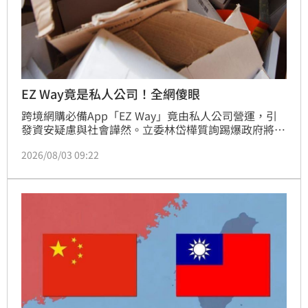
EZ Way竟是私人公司！全網傻眼
跨境網購必備App「EZ Way」竟由私人公司營運，引
發資安疑慮與社會譁然。立委林岱樺質詢踢爆政府將實
名認證外包，導致民眾被迫負擔手續費及個資外洩風
2026/08/03 09:22
險。網紅陳沂等意見領袖對此提出質疑，關務署回應現
行制度運作逾十年，將於三個月內評估收歸公營的可行
性。儘管關貿網路公司背景涉及官股，但強制使用的
App掌握全國民眾個資仍引發輿論強烈反彈，各界呼籲
政府應將跨境通關程序納入公共基礎建設，嚴格審視個
資保護機制，