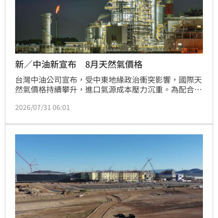
新／中油新宣布 8月天然氣價格
台灣中油公司宣布，受中東地緣政治衝突影響，國際天
然氣價格持續攀升，進口氣源成本壓力沉重。為配合政
府穩定物價政策，8月民生用戶天然氣價格凍漲，由中
2026/07/31 06:01
油全額吸收以減輕家庭負擔。至於工業用戶，考量經濟
情勢與產業承受度，平均調漲5%；電業用戶則調漲
9.91%以反映成本。中油強調，儘管國際能源波動劇
烈，此次調幅已盡量緩和，未足額部分將持續吸收。未
來將密切關注國際油氣市場走勢，並配合政府政策進行
滾動式檢討，確保國內能源供應穩定，並盡力降低對民
生物價的衝擊與影響。