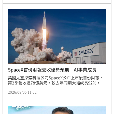
核心組件供應商的強大實力。市場分析指出，南韓藍籌
股目前處於價值窪地，在NVIDIA長約護航及政府政策
推動下，長線評價重估潛力看好。投資人可透過追蹤南
韓前50大旗艦企業的KOSPI 50指數，如大華韓國
KOSPI 50（009829），參與全球AI算力週期的成長紅
利。惟須留意該指數權重集中於科技巨頭，易受全球景
氣波動與匯率影響，建議投資人審慎評估風險並進行多
元配置。
SpaceX首份財報營收優於預期 AI事業成長
美國太空探索科技公司SpaceX公布上市後首份財報，
第2季營收達78億美元，較去年同期大幅成長92%，優
於市場預期。財報顯示，受惠於星鏈衛星網路及AI事業
2026/08/05 11:02
的強勁表現，營收顯著提升，但也因投入183.7億美元
於AI基礎設施、星艦及星鏈擴展，導致淨損5.41億美
元。SpaceX目前正積極推動AI優先策略，包含與輝達
合作開發軌道運算衛星。然而隨IPO鎖定期屆滿，加上
AI業務初期獲利壓力，導致股價波動，投資人正密切關