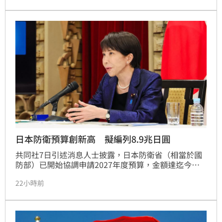
以，這波泛聲量對綠營而言，比較接近「當年我們被罵
成這樣，現在呢？」也因此新聞迅速出現「真相大
白」、「還陳時中清白」、「苦勸」、「翻車」、「欠
一個道歉」等高度一致的字眼，將複雜的刑案快速轉譯
成可以被群眾理解的政治
日本防衛預算創新高 擬編列8.9兆日圓
共同社7日引述消息人士披露，日本防衛省（相當於國
防部）已開始協調申請2027年度預算，金額達迄今最
高的8兆9000億日圓（約新台幣1兆7817億元），且可
22小時前
能會增加到約10兆日圓。