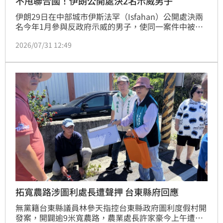
不甩聯合國！伊朗公開處決2名示威男子
伊朗29日在中部城市伊斯法罕（Isfahan）公開處決兩
名今年1月參與反政府示威的男子，使同一案件中被判
處死刑的12名被告，已有4人被執行死刑。儘管聯合國
2026/07/31 12:49
人權專家稍早才緊急呼籲暫停處決，並批評案件涉及強
迫認罪、閉門審判及違反公平審判程序，但伊朗當局仍
按原定計畫行刑，引發國際關注。
拓寬農路涉圖利處長遭聲押 台東縣府回應
無黨籍台東縣議員林參天指控台東縣政府圖利度假村開
發案，開闢逾9米寬農路，農業處長許家豪今上午遭檢