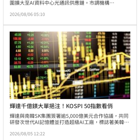
圍擴大至AI資料中心光通訊供應鏈。市調機構
TrendForce指出，中國在全球光模組市占達56%，短
2026/08/06 05:10
期內美系雲端業者難以完全脫鉤，若禁令落地恐引發斷
鏈危機與供貨成本上升。面對供應鏈洗牌，中國產能恐
面臨內需過剩壓力，而具備先進封裝與矽光子技術優勢
的台灣，有望加速與美系ASIC平台整合，成為串聯全
球光通訊供應鏈的關鍵樞紐，緩解美方對於關鍵零組件
的依賴風險。
輝達千億鎂大單挹注！KOSPI 50指數看俏
輝達與南韓SK集團簽署逾5,000億美元合作協議，共同
研發次世代AI記憶體並打造超級AI工廠，標誌著美韓AI
大聯盟正式成形。此舉不僅鞏固SK海力士在全球HBM
2026/08/05 12:22
市場的龍頭地位，更展現南韓半導體產業從代工轉型為