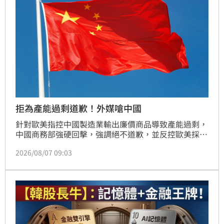
拒為產能過剩道歉！外媒嗆中國
針對歐美指控中國製造業輸出廉價商品導致產能過剩，
中國商務部強硬回擊，強調絕不道歉，並反控歐美採取
雙重標準。然而，英國《經濟學人》指出，中國將競爭
2026/08/07 09:03
力歸功於創新，卻刻意忽視國家機器長期補貼與深度介
入的核心真相。透過廉價土地、金援及強迫採購等手
段，中國扭曲市場機制，加上內需疲軟導致產能過剩，
只能大舉出口。這場產能大戰本質是全球製造業的主導
權之爭，面對國家政策支持的產業巨獸，即便歐美推動
供應鏈回流，想擺脫對中國依賴仍難度極高，中國亦明
確表態拒絕向全球貿易壓力低頭。