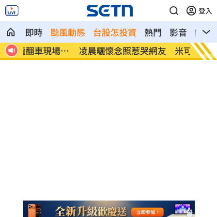
登入
即時
颱風動態
台股怎投資
熱門
影音
熱搜
場遭
凌晨曬懷念照惹哭網友 米可白感性告白
新／女