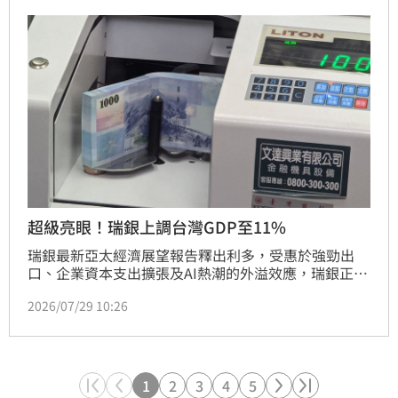
步釋放銀行資本空間。展望下半年，隨新青安3.0政策
調整，房貸利率對銀行收益影響趨於正面。法人認為，
銀行業獲利成長較不受資本利得波動干擾，基本面穩
健，且隨資產負債表擴張與利差改善，長期現金股利發
放能力看好。其中，中信金與第一金表現值得關注，建
議投資人審慎評估市場風險，進行資產配置。
超級亮眼！瑞銀上調台灣GDP至11%
瑞銀最新亞太經濟展望報告釋出利多，受惠於強勁出
口、企業資本支出擴張及AI熱潮的外溢效應，瑞銀正式
將台灣2026年GDP成長率預測由9.9%大幅上調至
2026/07/29 10:26
11%，挑戰自1987年以來最快增速。報告指出，除了
科技業高速成長，AI浪潮更帶動金屬、機械等傳統產業
復甦，民間消費動能同步升溫。此外，上半年總稅收年
增高達82%，顯示政府財政狀況顯著改善，強大的財政
實力不僅支撐科技產業發展，更進一步促進經濟動能向
1
2
3
4
5
非科技領域傳導，預期下半年台灣經濟將延續雙位數強