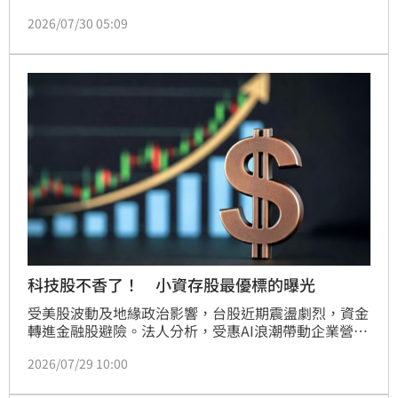
方聲押。台東縣政府表示，配合檢調釐清案情，盼儘速
2026/07/30 05:09
還原事實。
科技股不香了！ 小資存股最優標的曝光
受美股波動及地緣政治影響，台股近期震盪劇烈，資金
轉進金融股避險。法人分析，受惠AI浪潮帶動企業營運
資金需求，銀行業上半年放款顯著成長，特別是外幣放
2026/07/29 10:00
款增速亮眼。此外，政府放寬赴美投資融資限制與風險
權數調降，加上內部評等法（IRB）有望獲准，將進一