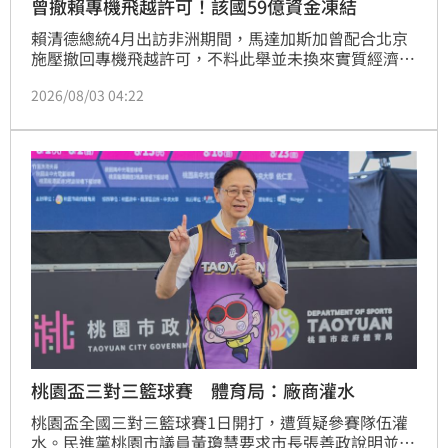
曾撤賴專機飛越許可！該國59億資金凍結
賴清德總統4月出訪非洲期間，馬達加斯加曾配合北京
施壓撤回專機飛越許可，不料此舉並未換來實質經濟利
益。該國因未落實國際貨幣基金組織（IMF）的改革要
2026/08/03 04:22
求，原定編入預算的1.83億美元（約台幣59億元）救命
錢遭凍結。面對經濟放緩、通膨高漲與財政赤字困境，
資金卡關恐導致該國財政面臨崩盤危機。儘管該國參與
中國「一帶一路」並獲融資，但仍難解燃眉之急。此事
件不僅凸顯馬達加斯加經濟結構脆弱，也反映出在國際
金融審議
桃園盃三對三籃球賽 體育局：廠商灌水
桃園盃全國三對三籃球賽1日開打，遭質疑參賽隊伍灌
水。民進黨桃園市議員黃瓊慧要求市長張善政說明並負