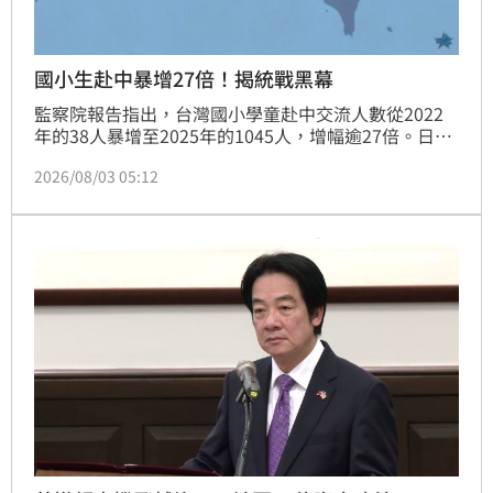
國小生赴中暴增27倍！揭統戰黑幕
監察院報告指出，台灣國小學童赴中交流人數從2022
年的38人暴增至2025年的1045人，增幅逾27倍。日本
媒體人矢板明夫示警，中共統戰策略已轉向「從娃娃抓
2026/08/03 05:12
起」，利用學童價值觀未定型與辨識度低之弱點，透過
低價交流團進行政治洗腦。針對市面上出現悖離市場行
情的超低價赴中團，外界質疑背後是否有境外資金介
入。矢板明夫呼籲政府應建立強制通報機制，公開經費
來源與行程細節，並提醒家長在報名交流團前，務必審
慎評估主辦方背景與行程安排，切勿讓看似好康的交流
活動，淪為對岸滲透教育體系的統戰破口，共同守護下
一代的獨立思考能力。