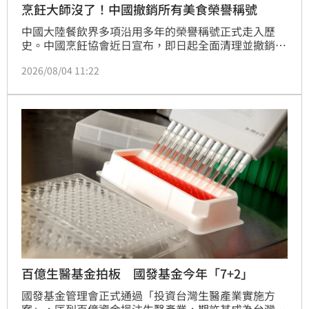
烹飪大師沒了！中國撤銷所有美食榮譽稱號
中國大陸餐飲界多項沿用多年的榮譽稱號正式走入歷
史。中國烹飪協會近日宣布，即日起全面清理並撤銷歷
年頒發的「中國烹飪大師」、「中國餐飲服務大師」、
2026/08/04 11:22
「中國烹飪名師」等各類含有「大師」、「名師」字樣
的榮譽，以及「美食之鄉」、「美食之都」等地標稱
號，引發餐飲業界廣泛討論。
百億生醫基金拍板 國發基金今年「7+2」
國發基金管理會正式通過「投資台灣生醫產業實施方