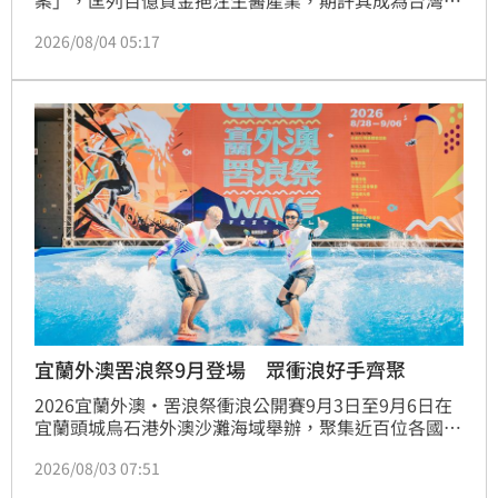
案」，匡列百億資金挹注生醫產業，期許其成為台灣下
一座護國神山。此舉鎖定具國際競爭力的創新研發企
2026/08/04 05:17
業，協助跨越臨床驗證與商業化門檻。隨著生醫基金拍
板與年底運動基金到位，國發會推動的「7+2」主題式
百億基金計畫將全數落實。此外，國發基金同步啟動
「企業投資美國融資保證機制」，首期挹注8億美元，
攜手15家銀行提供13.75億美元保證專款，預計帶動高
達550億美元的企業融資需求，全力支持台廠全球布
局，並透過資金槓桿效應，協助本土企業突破資金斷層
與結構性困境，促進產業接軌國際市場。
宜蘭外澳罟浪祭9月登場 眾衝浪好手齊聚
2026宜蘭外澳‧罟浪祭衝浪公開賽9月3日至9月6日在
宜蘭頭城烏石港外澳沙灘海域舉辦，聚集近百位各國的
頂尖衝浪選手競逐最高榮耀；9/5、9/6連續兩天「罟浪
2026/08/03 07:51
祭音樂饗宴」更為今年注入最熱情、最搖滾、最醉心的
音樂氛圍與燦爛煙火秀，為浪迷與樂迷送上最陸、海、