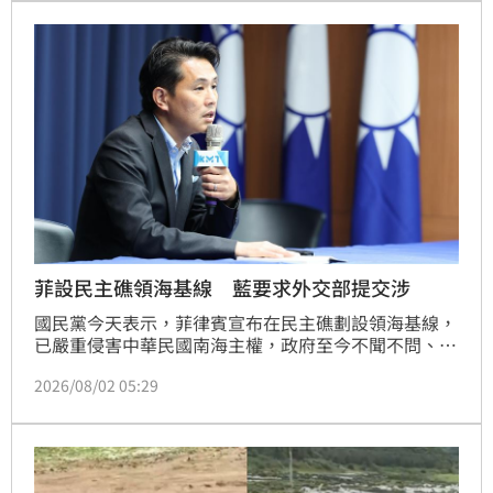
菲設民主礁領海基線 藍要求外交部提交涉
國民黨今天表示，菲律賓宣布在民主礁劃設領海基線，
已嚴重侵害中華民國南海主權，政府至今不聞不問、噤
聲不語；要求外交部應即向菲律賓提出正式交涉，清楚
2026/08/02 05:29
表明中華民國主權立場，總統賴清德應立即召開國安會
議，全面研商政府因應策略。