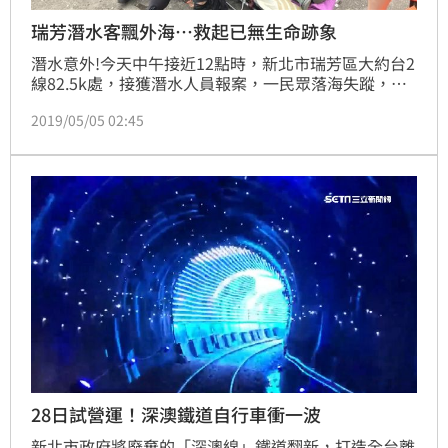
瑞芳潛水客飄外海…救起已無生命跡象
潛水意外!今天中午接近12點時，新北市瑞芳區大約台2
線82.5k處，接獲潛水人員報案，一民眾落海失蹤，疑
似漂到外海看不到人，瑞芳義消潛搜分隊獲報後支援勤
2019/05/05 02:45
務下潛尋獲，48歲的李姓男子被救起時已無生命跡象，
送往瑞芳醫院。
28日試營運！深澳鐵道自行車衝一波
新北市政府將廢棄的「深澳線」鐵道翻新，打造全台離