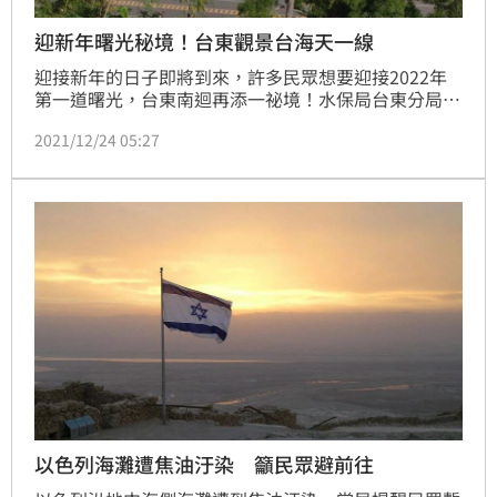
迎新年曙光秘境！台東觀景台海天一線
迎接新年的日子即將到來，許多民眾想要迎接2022年
第一道曙光，台東南迴再添一祕境！水保局台東分局在
太麻里華源村打造一座曙光觀景台，有360度環景視
2021/12/24 05:27
野，能觀看太平洋日出，還能追逐南迴火車風采。擁有
海天一線的景緻，還可以看到火車經過，旁邊還有新的
網紅景點。（記者王浩原、實習編輯許琬琦）
以色列海灘遭焦油汙染 籲民眾避前往