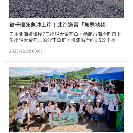
數千噸死魚沖上岸！北海道冒「魚屍地毯」
日本北海道海岸7日出現大量死魚，函館市海岸昨日上
午出現大量死亡的沙丁魚群，堆滿沿岸約1.5公里長的
海岸線，推估至少有數千噸，且不斷有魚屍體海浪沖打
2023/12/08 08:05
上岸，密集佈滿整座海灘，居民表示從未見過如此震撼
場面！甚至有人在外海看到海豚躍出水面，懷疑這些魚
可能是被圍獵時集體缺氧而亡，不過當局仍在調查魚類
死因。