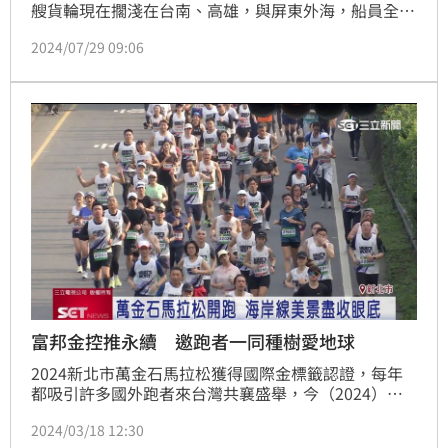
艘貨輪現在擱淺在台南、高雄，與屏東外海，船員全員
平安，大多都已撤離，巨大船身與遼闊大海，吸引不少
2024/07/29 09:06
民眾來拍照朝聖。不過由於擔心漏油汙染，現在工作人
員也提高警戒，沿海岸線拉攔油索並且開始抽取殘油。
富邦金控推永續 邀跑者一同種樹愛地球
2024新北市萬金石馬拉松獲得國際金標籤認證，每年
都吸引許多國外跑者來台灣共襄盛舉，今（2024）年
共有來自26個國家及地區，超過1萬1000多名跑者參
2024/03/18 12:30
加，富邦集團推出，只要用手機登錄跑步里程，每40公