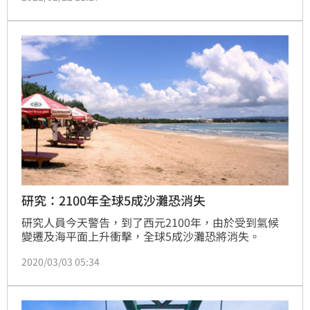
81年動工，目的是紓解國道車流，卻因無法無法連貫，
用路人覺得麻煩使用意願低，大多是大貨車在行駛，直
到2019年最後一哩路彰化芳苑大城段12月27日通車，
歷經28年才全線通車。(記者　潘靚緯)
研究：2100年全球5成沙灘恐消失
研究人員今天警告，到了西元2100年，由於受到氣候
變遷及海平面上升衝擊，全球5成沙灘恐將消失。
2020/03/03 05:34