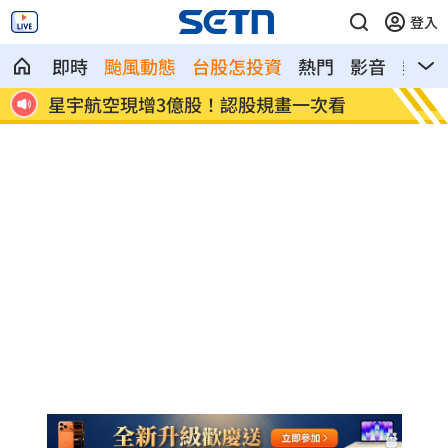
登入
即時
颱風動態
台股怎投資
熱門
影音
熱搜
看
鄭麗文脫口：我領導的國民黨支持度很高
投信逆