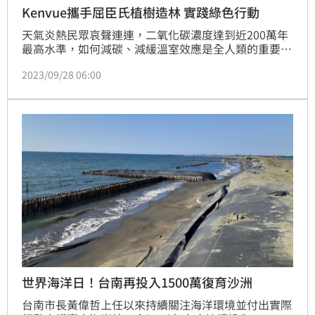
Kenvue攜手屈臣氏植樹造林 實踐綠色行動
天氣炎熱民眾哀聲連連，二氧化碳濃度達到近200萬年
最高水準，如何減碳、減緩溫室效應是全人類的重要議
題。Kenvue與屈臣氏一起攜手推出「永續好生活，種
2023/09/28 06:00
樹愛地球」活動，一起植樹造林，只要在活動期間於屈
臣氏購買「環境友善|永續商品」或Kenvue旗下品牌商
品，即可透過本次活動為地球種下1000棵樹，共同為
地球盡份心力！
世界海洋日！台南再投入1500萬復育沙洲
台南市長黃偉哲上任以來持續關注海洋環境並付出實際