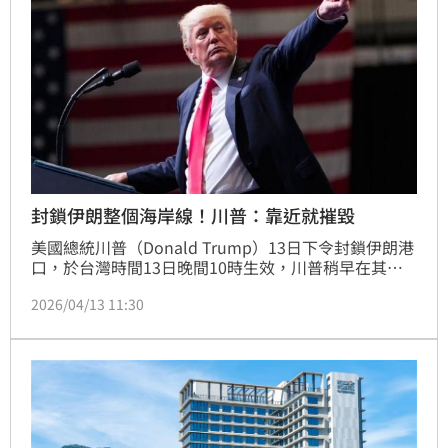
封鎖伊朗整個海岸線！川普：靠近就摧毀
美國總統川普（Donald Trump）13日下令封鎖伊朗港
口，於台灣時間13日晚間10時生效，川普稍早在其社
群平台Truth Social發文，聲稱伊朗海軍已遭「徹底摧
2026/04/13 11:30
毀」，共有158艘艦艇沉入海底，並再次警告，若有伊
朗船隻接近海上封鎖區，就會被「立即消滅」。