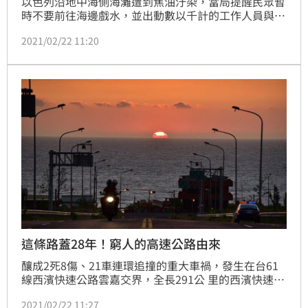
以色列沿地中海側海灘遭到焦油汙染，當局提醒民眾暫
時不要前往海邊戲水，並出動數以千計的工作人員與志
工協助清理工作。
2021/02/22 11:20
這條路蓋28年！窮人的高速公路由來
釀成2死8傷、21車連環追撞的重大車禍，發生在台61
線西濱快速公路雲嘉交界，全長291公 里的西濱快速道
路起於八里，終點在曾文溪北岸的十份，縱貫台灣西
2021/02/22 11:27
部，因免收通行費，被稱為「窮人版高速公路」在民國