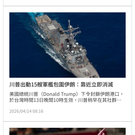
星生物。事實上，牠們是俗稱「風帆水母」或「帆水
母」的Velella velella，過去也曾在美國加州沿岸大規
模現蹤，如今再度引發外界對海洋生態變化的關注。
川普出動15艘軍艦包圍伊朗：靠近立即消滅
美國總統川普（Donald Trump）下令封鎖伊朗港口，
於台灣時間13日晚間10時生效，川普稍早在其社群平
台Truth Social發文，聲稱伊朗海軍已遭「徹底摧
2026/04/14 08:16
毀」，共有158艘艦艇沉入海底，並再次警告，若有伊
朗船隻接近海上封鎖區，就會被「立即消滅」。就有美
國官員透露，美國海軍在中東地區部署了至少 15 艘艦
艇，《CNN》也列出驚人陣容。