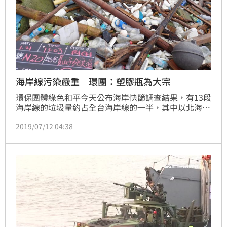
海岸線污染嚴重 環團：塑膠瓶為大宗
環保團體綠色和平今天公布海岸快篩調查結果，有13段
海岸線的垃圾量約占全台海岸線的一半，其中以北海岸
和西南海岸污染最為嚴重；進一步統計垃圾類型則以塑
2019/07/12 04:38
膠瓶罐為大宗。