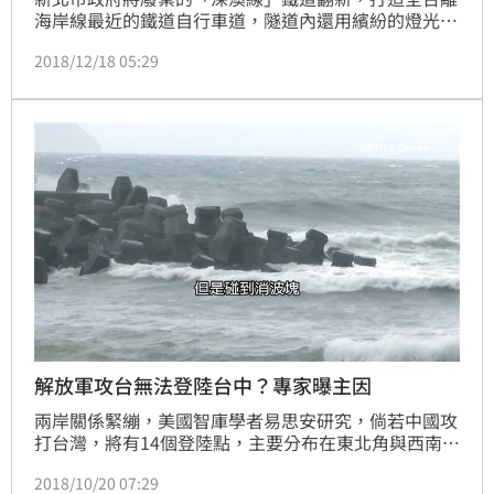
海岸線最近的鐵道自行車道，隧道內還用繽紛的燈光裝
飾，彷彿置身海地隧道，沿途能一面看海一面看山，更
2018/12/18 05:29
串聯附近重要景點，將從這個月28日到明年1月中，免
費讓民眾體驗。
解放軍攻台無法登陸台中？專家曝主因
兩岸關係緊繃，美國智庫學者易思安研究，倘若中國攻
打台灣，將有14個登陸點，主要分布在東北角與西南海
岸，卻獨缺中台灣，這話題引起網友討論。有人開玩笑
2018/10/20 07:29
地說，台中有海岸線守護神，因為消波塊能阻擋共軍登