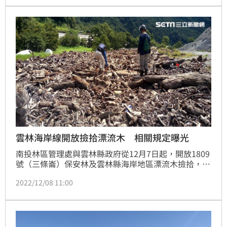
雲林海岸線開放撿拾漂流木 相關規定曝光
南投林區管理處與雲林縣政府從12月7日起，開放1809
號（三條崙）保安林及雲林縣海岸地區漂流木撿拾，開
放時間到下次陸上颱風警報為止。現場開放設籍雲林縣
2022/12/08 11:00
居民自由撿拾雲林縣海岸地區範圍漂流木，開放範圍為
濁水溪出海口以南至北港溪出海口以北之海岸線，以及
1809號（三條崙）保安林，但不包含河川、漁港、港
口、國家風景區及土地權屬機關管制民眾禁止進入之區
域，請民眾撿拾時應注意自身安全。