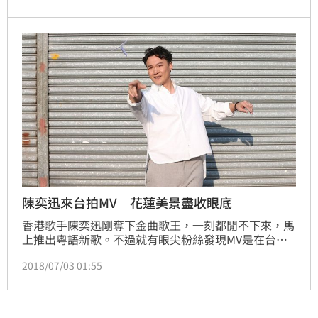
陸！不過軍事專家指出，這是因為台灣西岸的破碎地
形，大多屬於沙岸，共軍登陸船團想靠岸，困難度相當
高。
陳奕迅來台拍MV 花蓮美景盡收眼底
香港歌手陳奕迅剛奪下金曲歌王，一刻都閒不下來，馬
上推出粵語新歌。不過就有眼尖粉絲發現MV是在台灣
花蓮拍攝的，包括台二線的東海岸和知名民宿，而且它
2018/07/03 01:55
還是出自五月天阿信的老師陳冠華之手，讓觀眾見識到
台灣的美。