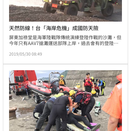
天然防線！台「海岸危機」成國防天險
屏東加祿堂是海軍陸戰隊傳統演練登陸作戰的沙灘，但
今年只有AAV7搶灘運送部隊上岸，過去會有的登陸艇
運送重型戰車、火炮、物資都取消，軍方私下透漏是因
2019/05/30 08:49
為加祿堂海岸線後退嚴重，突擊車上岸開沒幾步車頭就
碰到堤防，士兵從後門衝出來差點又回海裡，人都快沒
地方站了，但海岸線危機也成轉機，我軍登不上，共軍
當然也別想越雷池一步。