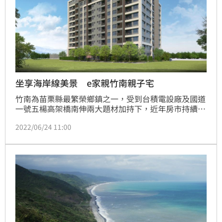
坐享海岸線美景 e家親竹南親子宅
竹南為苗栗縣最繁榮鄉鎮之一，受到台積電設廠及國道
一號五楊高架橋南伸兩大題材加持下，近年房市持續上
揚，除了在地自住需求強勁，更吸引到竹北投資型置產
2022/06/24 11:00
客戶，加上相較新竹縣市地區的高房價，竹南房價相較
於新竹市、竹北熱門區塊更便宜，也產生外溢效應，吸
引不少竹科工程師到竹南買房！