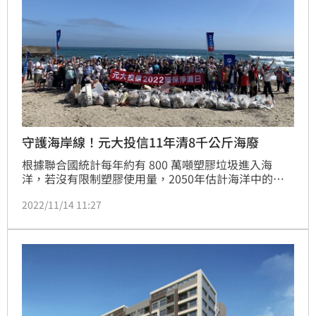
守護海岸線！元大投信11年清8千公斤海廢
根據聯合國統計每年約有 800 萬噸塑膠垃圾進入海
洋，若沒有限制塑膠使用量，2050年估計海洋中的塑
膠將比魚類還多。台灣四周環海，海岸線全長約1,200
2022/11/14 11:27
公里，根據荒野保護協會與綠色和平組織，共同發起的
「全台海岸廢棄物快篩調查」推估出全台海洋廢棄物，
超過15萬袋、約1227萬公升，重達646噸，守護海洋行
動刻不容緩。（記者：吳康瑋）