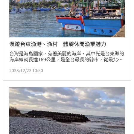
漫遊台東漁港、漁村 體驗休閒漁業魅力
台灣是海島國家，有著美麗的海岸，其中光是台東縣的
海岸線就長達169公里，是全台最長的縣市，從最北邊
的長濱漁港，到最南邊的大武漁港，每一處漁港和漁村
2023/12/22 10:50
皆有其獨特風貌值得探訪。其中成功鎮的新港漁港與台
東市的富岡漁港，有著台東著名的魚貨拍賣市場、海鮮
美食和漁村文化，以及卑南鄉的富山漁業資源保育區有
豐富的漁業生態，更是走訪台東漁村的絕佳去處。