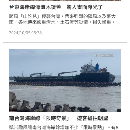
台東海岸線漂流木覆蓋 驚人畫面曝光了
颱風「山陀兒」侵襲台灣，帶來強烈的陣風以及豪大
雨，各地傳來嚴重淹水、土石流等災情，損失慘重。除
了首當其衝的高雄以外，山陀兒帶來的外圍環流及低氣
2024/10/05 05:38
壓也在台東地區下起超大豪雨，包括太麻里、知本山區
累積雨量都超過1000毫米。而台東沿海地區更被發現
有大量的漂流木，驚人畫面曝光了。
南台灣海岸線「限時奇景」 遊客搶拍朝聖
凱米颱風讓南台灣海岸線增加不少「限時景點」。有8