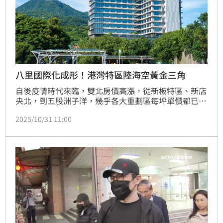
八里國際化成形！港灣特區陸海空黃金三角
自後疫情時代來臨，雙北房價高漲，從新板特區、新店
央北，到五股洲子洋，幾乎各大重劃區每坪單價都已突
破五字頭。根據業內人士的觀察，發現有一處在大台北
2025/10/31 11:00
圈仍維持親民價格，且交通與產業都具備潛力的地方，
也就是本報導要談論的主角「八里」。