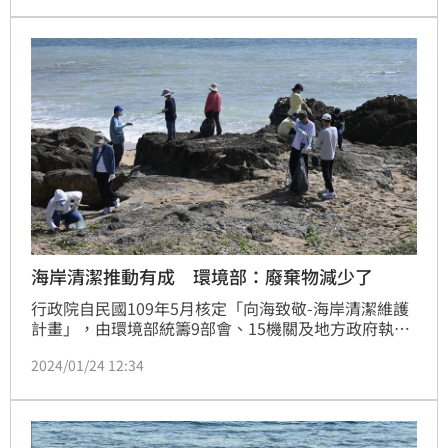
里就會種下1顆樹，將運動結合永續環保。
海岸清潔推動有成 環境部：廢棄物減少了
行政院自民國109年5月核定「向海致敬-海岸清潔維護
計畫」，由環境部統籌9部會、15機關及地方政府執
行。環境部昨（23）日表示，迄今台灣本島及離島海岸
2024/01/24 12:34
廢棄物總重量減少6成，成效卓著。