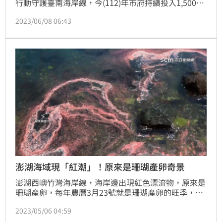
行動守護臺南海岸線，今(112)年市府持續投入1,500萬
辦理2件沙洲復育工程，目前皆於4月進場施工，預計7
2023/06/08 06:43
月完工後可復育沙洲1公里、養灘2萬立方公尺，後續市
府將持續與中央合作共同改善海岸線退縮情形。
澎湖海域現「紅潮」！原來是珊瑚產卵奇景
澎湖西嶼竹灣海岸線，海岸邊出現紅色漂流物，原來是
珊瑚產卵，每年農曆3月23號就是珊瑚產卵的旺季，澎
湖海洋生物研究中心主任表示，今年因為閏月影響，比
2023/05/06 04:59
之前提早，現在才正要開始，這紅潮美景可能持續到7
月。