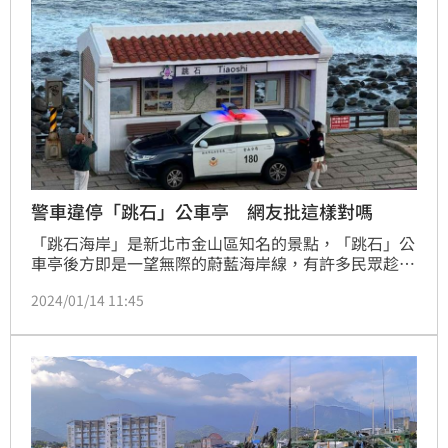
警車違停「跳石」公車亭 網友批這樣對嗎
「跳石海岸」是新北市金山區知名的景點，「跳石」公
車亭後方即是一望無際的蔚藍海岸線，有許多民眾趁著
近日天氣好，在該處停車拍照，但卻被警方阻止，同時
2024/01/14 11:45
警方還將警車直接停在人行道上，把公車亭整個阻擋起
來，有網友在臉書爆料公社發文質疑：「這樣是對的
嗎？」。轄區金山警分局對此回應，警方依規值勤並無
不妥。記者莊淇鈞／新北報導