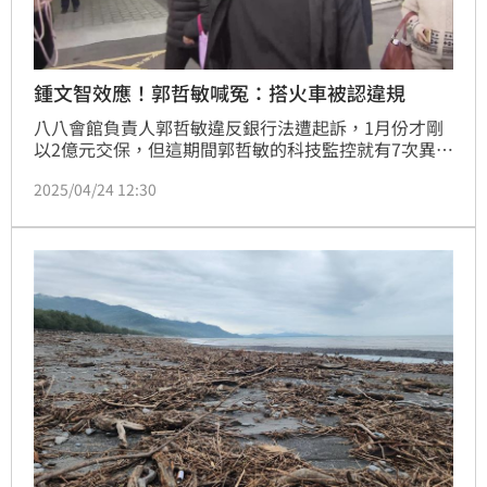
鍾文智效應！郭哲敏喊冤：搭火車被認違規
八八會館負責人郭哲敏違反銀行法遭起訴，1月份才剛
以2億元交保，但這期間郭哲敏的科技監控就有7次異常
狀況。11日郭哲敏再度被羈押，22日新北地方法院延
2025/04/24 12:30
押庭上，他則強調絕無逃亡意圖。郭哲敏律師團也提出
質疑，表示郭哲敏都有預先報備活動地點，甚至只是鄰
近港口機場，而非目的地。