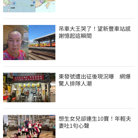
吊車大王哭了！望新豐車站感
謝憶起這瞬間
東發號遭出征後現況曝　網爆
驚人排隊人潮
想生女兒卻連生10寶！年輕夫
妻吐1句心聲