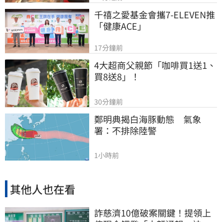
千禧之愛基金會攜7-ELEVEN推
「健康ACE」
17分鐘前
4大超商父親節「咖啡買1送1、
買8送8」！
30分鐘前
鄭明典揭白海豚動態　氣象
署：不排除陸警
1小時前
其他人也在看
詐慈濟10億破案關鍵！提領上