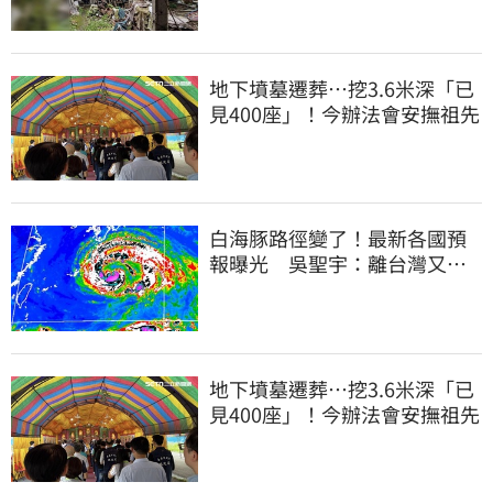
地下墳墓遷葬…挖3.6米深「已
見400座」！今辦法會安撫祖先
白海豚路徑變了！最新各國預
報曝光 吳聖宇：離台灣又更
近一點
地下墳墓遷葬…挖3.6米深「已
見400座」！今辦法會安撫祖先