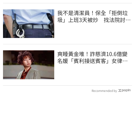
我不是清潔員！保全「拒倒垃
圾」上班3天被炒 找法院討公
道結果出爐
爽睡黃金堆！詐慈濟10.6億變
名媛「賓利接送賓客」女律師
超奢華生活曝光
Recommended by