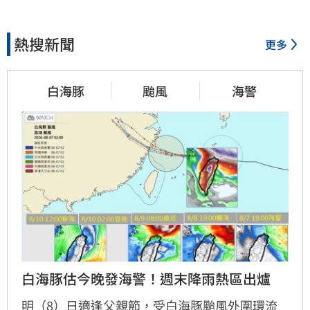
熱搜新聞
更多
白海豚
颱風
海警
白海豚估今晚發海警！週末降雨熱區出爐
明（8）日適逢父親節，受白海豚颱風外圍環流