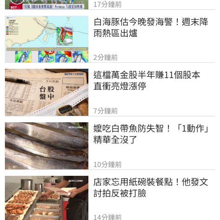
17分鐘前
白海豚估今晚發海警！週末降
雨熱區出爐
2分鐘前
這檔萬金股半年賺11個股本　
直衝亮燈漲停
7分鐘前
嬤吃白帶魚防失智！「1動作」
精華全沒了
10分鐘前
店家忘用紙碗裝餐點！他發文
討拍反被打臉
14分鐘前