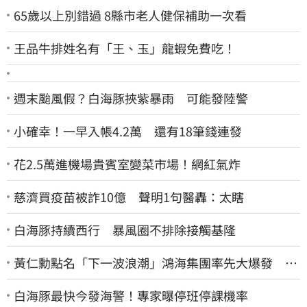
65歲以上別錯過 8縣市老人健保補助一次看
王品牛排姓名有「王、玉」龍蝦免費吃！
週末颱風假？白海豚挾紫暴雨 可能發陸警
小確幸！一早入帳4.2萬 還有18筆錢連發
花2.5萬進機場貴賓室變菜市場！網紅氣炸
慈濟買疫苗被詐10億 聲明1句醫轟：太瞎
白海豚持續西行 暴風圈不排除接觸基隆
黃仁勳點名「下一波浪潮」鴻海集團率先大爆發 台
股這族群全面噴出
白海豚最快今發海警！專家曝停班停課機率