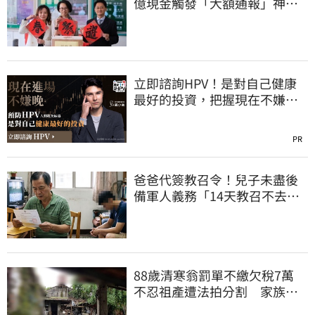
億現金觸發「大額通報」神鬼
律師遭擊落內幕
立即諮詢HPV！是對自己健康
最好的投資，把握現在不嫌
晚！
PR
爸爸代簽教召令！兒子未盡後
備軍人義務「14天教召不去」
換3個月刑期
88歲清寒翁罰單不繳欠稅7萬
不忍祖產遭法拍分割 家族按
月代繳償債