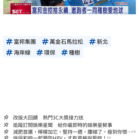
富邦集團
萬金石馬拉松
新北
海岸線
環保
種樹
改版大回饋 熱門3C大獎接力送
追蹤訂閱娛樂星聞 給你最即時的娛樂星鮮事
減肥首選，檸檬加它，堅持一週，腰細了，瘦到你懷疑
PR
人生
伴侶和妳一起預防HPV，才有資格說愛妳！
PR