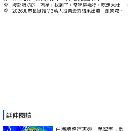
腹部脂肪的「剋星」找到了，常吃這幾物，吃走大肚
PR
囊，瘦出小蠻腰
2026北市長挺誰？3萬人投票最終結果出爐 她驚喊：
蔣萬安真該緊張了
延伸閱讀
白海豚路徑再變　吳聖宇：離