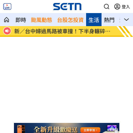
登入
即時
颱風動態
台股怎投資
生活
熱門
影音
砲
新／台中婦過馬路被車撞！下半身輾碎慘
Goo
死
箱