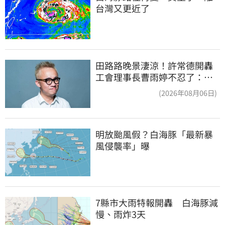
台灣又更近了
田路路晚景淒涼！許常德開轟
工會理事長曹雨婷不忍了：別
只包紅包慰問
(2026年08月06日)
明放颱風假？白海豚「最新暴
風侵襲率」曝
7縣市大雨特報開轟　白海豚減
慢、雨炸3天