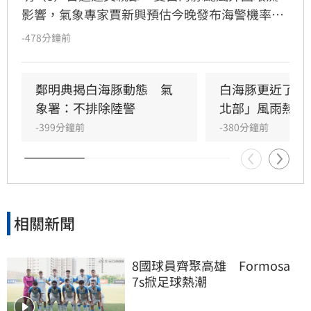
影響，氣象專家賈新興預估今晚發布海警機率
高。週末期間，台中以北及東北角慎防較大雨
-478分鐘前
勢，北部沿海與恆春半島需留意強陣風。下週一
起轉受西南風影響，嘉義以南進入長降雨期，提
醒民眾留意天氣變化。此外，今起至14日花東地
鄭明典揭白海豚動態　氣
白海豚更近了！
區需防焚風，且8月底前全台降雨機率偏高，特
象署：不排除陸警
北部」風雨熱區
別是南部地區，建議民眾提前做好防颱準備。
-399分鐘前
-380分鐘前
相關新聞
8國球員齊聚高雄　Formosa 
7s掀足球熱潮