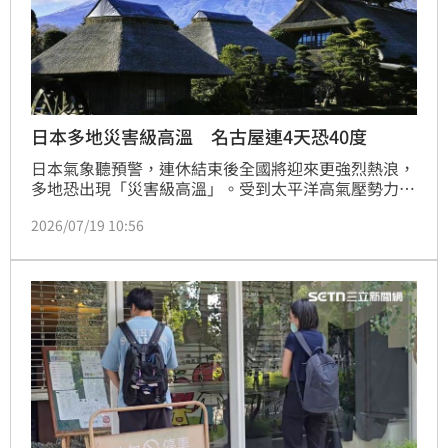
日本多地災害級高溫 名古屋連4天恐40度
日本氣象聽預警，連休結束後全國將迎來更強烈熱浪，
多地恐出現「災害級高溫」。受到太平洋高氣壓勢力增
強影響，21日起日本各地氣溫將明顯攀升，其中名古屋
2026/07/19 10:56
市可能連續4天出現最高氣溫達40度以上的「酷暑
日」，東京市中心也預測將連續多日達到35度以上的
「猛暑日」，當局呼籲民眾嚴防中暑。