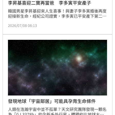
李昇基喜迎二寶再當爸 李多寅平安產子
韓國男星李昇基迎來人生喜事！與妻子李多寅婚後再度
迎接新生命，經紀公司證實，李多寅已平安產下第二
胎，是一名健康男嬰，母子均安，夫妻正式升格幸福四
2026/07/08 08:13
口之家，喜訊曝光後也湧入大批粉絲祝福。林宜君
發現地球「宇宙鄰居」可能具孕育生命條件
人類在浩瀚宇宙中並不孤單？天文研究團隊發現一顆名
為「GJ 3378b」的全新系外行星，體積約比地球大兩