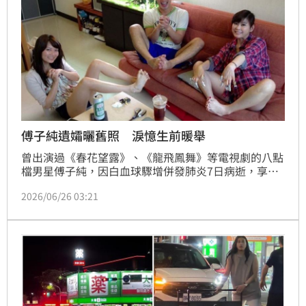
傅子純遺孀曬舊照 淚憶生前暖舉
曾出演過《春花望露》、《龍飛鳳舞》等電視劇的八點
檔男星傅子純，因白血球驟增併發肺炎7日病逝，享年
46歲，留下結縭8年的妻子Corrinna，消息震驚演藝
2026/06/26 03:21
圈，Corrinna近日持續透過社群平台抒發對傅子純的思
念，26日，她分享了兩人過去在租屋處生活的舊照，追
憶夫妻一路走來的點滴，也曝光傅子純生前鮮為人知的
暖心一面。林品妤