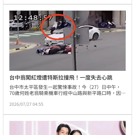
台中翁闖紅燈遭特斯拉撞飛！一度失去心跳
台中市太平區發生一起驚悚事故！今（27）日中午，
70歲何姓老翁騎乘機車行經中山路與新平路口時，因違
規闖紅燈遭直行的特斯拉從側面撞擊，撞擊力道甩強
2026/07/27 04:55
大，導致何翁瞬間噴飛，空中翻滾多圈後重摔在地，當
場失去生命跡象。警消人員獲報趕抵，立即將老翁急送
醫搶救，成功從死神手中救回一命，順利恢復生命徵
象。