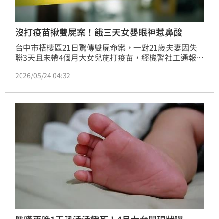
沒打疫苗揪雙屍案！餓三天女嬰眼神惹鼻酸
台中市梧棲區21日驚傳雙屍命案，一對21歲夫妻因失
聯3天且未帶4個月大女兒施打疫苗，經機警社工通報後
破門，發現兩人陳屍臥室，死因成謎。令人心痛又慶幸
2026/05/24 04:32
的是，女嬰在隔壁房地板挨餓3天奇蹟生還，目前生命
跡象穩定並由社會局安置。警方初步排除他殺與外力介
入，預計28日進行解剖以釐清確切死因。這起悲劇引發
大眾關注，所幸社工警覺性高，成功挽救無辜小生命。
醫嘆再晚1天恐活活餓死！4月大女嬰現狀曝