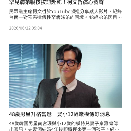
罕見病弟親按按鈕赴死！柯文哲痛心發聲
民眾黨主席柯文哲於YouTube頻道分享感人影片，紀錄
台南一對罹患遺傳性罕病姊弟的困境。48歲弟弟因目睹
母親臥床多年，不願重蹈覆轍且面臨照護資源匱乏，毅
2026/06/22 05:04
然前往瑞士執行安樂死。影片揭露重症患者在失禁與行
動不便下的尊嚴掙扎，引發社會對長照政策與尊嚴善終
議題的深度反思。柯文哲呼籲政府正視醫療倫理與自主
權，期盼透過這段用生命寫下的血淚控訴，促使台灣社
會建立更完善的保護傘，讓病患能享有尊嚴的終點。
48歲男星升格當爸 娶小12歲嫩模傳好消息
48歲韓國男星南宮珉與小12歲的模特兒妻子秦雅凜傳
出喜訊，夫妻倆結婚4年後即將迎來第一個孩子。經紀