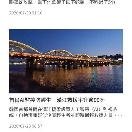
眼鏡蛇攻擊，當下他拿鏟子砍下蛇頭；不料過了5分
鐘，張翁要清理現場，蛇頭竟張口緊咬其左手掌心，隨
2026/07/30 01:10
後出現中毒反應且生命垂危。所幸被送醫搶救，歷經2
個月救治，成功保住性命。
首爾AI監控防輕生 漢江救援率升逾99%
韓國首都首爾在漢江橋梁設置人工智慧（AI）監視系
統，自動辨識疑似企圖輕生者並即時通報救援人員，使
得漢江救援率從2012年的56%大幅提高至99%以上。
2026/07/28 08:57