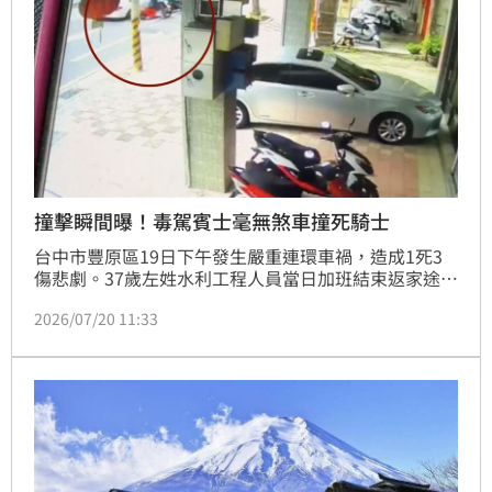
撞擊瞬間曝！毒駕賓士毫無煞車撞死騎士
台中市豐原區19日下午發生嚴重連環車禍，造成1死3
傷悲劇。37歲左姓水利工程人員當日加班結束返家途
中，遭後方45歲劉姓女子駕駛的白色賓士車高速追撞，
2026/07/20 11:33
左男連人帶車被夾擊，傷重不治。肇事劉女辯稱服用美
沙酮，但經警方採檢，體內竟有4種毒品陽性反應，疑
似毒駕奪命。這起事故導致左男不幸喪命，家屬悲痛欲
絕，檢警已依公共危險毒駕致死罪嫌將劉女移送偵辦，
並進行相驗釐清案情。毒駕行為嚴重危害用路安全，再
次引發社會對於防制毒品駕駛議題的強烈關注與痛心。