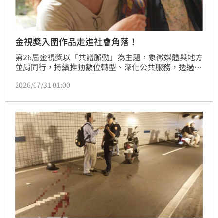
金視獎入圍作品走進社會角落！
第26屆金視獎以「共譜脈動」為主題，象徵媒體與地方
並肩同行，持續推動數位轉型、深化公共服務，透過貼
近地方的內容發掘在地故事、傳遞多元聲音。作為臺灣
2026/07/31 01:00
有線電視產業最高榮譽，金視獎持續表彰優秀作品與專
業人才，肯定媒體工作者對內容品質與創新精神的堅
持。今年共有48家業者、206件作品報名，經評審團歷
時近兩個月評選，共選出15個獎項、67件入圍作品。