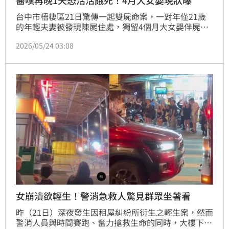
台中市梧棲區21日驚傳一起雙屍命案，一對年僅21歲
的年輕夫妻被發現陳屍住處，獨留4個月大女嬰伴屍長
達3天。女嬰被尋獲時身體極度虛弱且有輕微脫水，緊
2026/05/24 03:08
急送往梧棲童綜合醫院救治。醫療團隊透露，女嬰展現
強韌求生意志，經逐步補充水分與牛奶後，目前生命徵
象穩定，已能正常餵奶，正於小兒加護病房持續觀察。
院方直言若再晚1、2天發現，女嬰恐面臨生命危險，處
境令人鼻酸，此悲劇引發社會各界關注。
女崩潰欲輕生！警消急救人驚見群眾坐著看
昨（21日）深夜發生因租屋糾紛所衍生之輕生案，然而
警消人員與時間賽跑、奮力搶救生命的同時，大樓下方