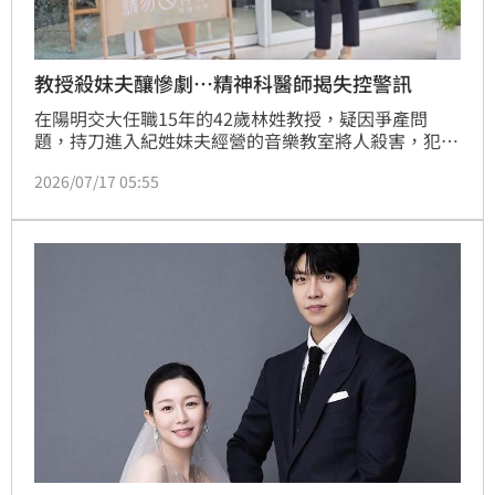
教授殺妹夫釀慘劇…精神科醫師揭失控警訊
在陽明交大任職15年的42歲林姓教授，疑因爭產問
題，持刀進入紀姓妹夫經營的音樂教室將人殺害，犯下
震驚社會的新竹市音樂教室命案，此案引發社會譁然，
2026/07/17 05:55
卻讓外界困惑高知識分子為何會走向極端。精神科醫師
說明，若要理解此案，不宜簡化為單一因素，而應從生
理、心理、社會及精神靈性等多個層面綜合檢視，才能
理解悲劇背後的風險因素。