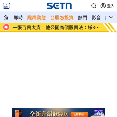
登入
即時
颱風動態
台股怎投資
熱門
影音
熱搜
30
獨／海外遊學增強外語 台人夯英、美、
長尾獼
加
因