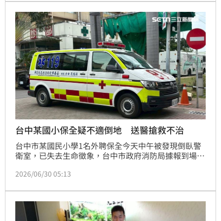
癌健康惡化，最終走完生命旅程。飼主為此也感謝鼻康
帶來的愛與陪伴，並向長期支持粉絲表達感謝之情。
台中某國小保全疑不適倒地 送醫搶救不治
台中市某國民小學1名外聘保全今天中午被發現倒臥警
衛室，已失去生命徵象，台中市政府消防局據報到場，
緊急送醫搶救，經急救仍不治。
2026/06/30 05:13