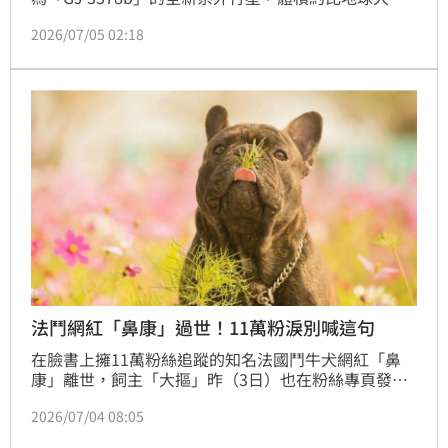
倍，距離僅約25光年，宛如「地球鄰居」。該行星若有
2026/07/05 02:18
大氣層以及液態水、空氣，就極可能具備孕育生命的條
件。
法鬥網紅「鼻康」過世！11萬粉淚別喊這句
在臉書上擁11萬粉絲追蹤的知名法國鬥牛犬網紅「鼻
康」離世，飼主「大摳」昨（3日）也在粉絲專頁發文
證實，並回憶他們長達12年的深厚情感，從飼主年輕上
2026/07/04 08:05
班族時期的陪伴開始，到成家立業、迎接孩子誕生，鼻
康始終扮演家庭成員與情感支柱的角色。近年鼻康因骨