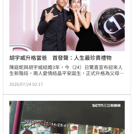
胡宇威升格當爸 首發聲：人生最珍貴禮物
陳庭妮與胡宇威結婚3年，今（24）日驚喜宣布迎來人
生新階段，兩人愛情結晶平安誕生，正式升格為父母。
陳庭妮透露，自己低調懷孕10個月，直到女兒出生後才
2026/07/24 02:17
公開喜訊，並分享手捧女兒小腳丫的照片，感性寫下對
新生命到來的感謝。