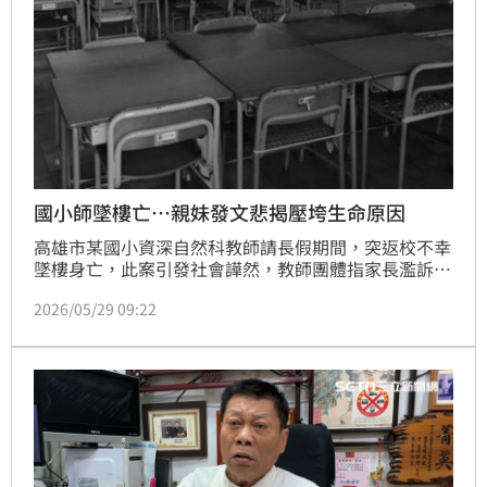
國小師墜樓亡…親妹發文悲揭壓垮生命原因
高雄市某國小資深自然科教師請長假期間，突返校不幸
墜樓身亡，此案引發社會譁然，教師團體指家長濫訴、
學生失控及行政等壓力，讓基層難以承受。輿論也持續
2026/05/29 09:22
發酵。直到近日，已故教師的妹妹在社群發文，一句輕
易的指責、一場隨意的檢舉，外人看來只是程序，但對
某些人而言，卻可能是一點一滴壓垮生命的重量。文末
寫道「傻哥哥，你怎麼這麼傻……」字裡行間流露心疼
與不捨。