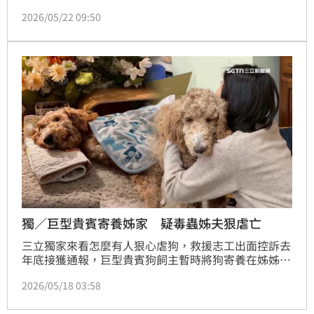
卻上演了令人寒心的社會冷漠奇觀！一名46歲的戴姓女
2026/05/22 09:50
子因身陷租屋糾紛導致情緒徹底潰堤，企圖在新北市中
和區復興路一帶租屋處跳樓尋短。所幸轄區警方與消防
局人員及時趕赴現場、透過數小時耐心溝通與勸說後，
最終平安順利地將戴女從生死邊緣搶救回來。
獨／巨型貴賓寄養姊家 疑毒蟲姊夫狠虐亡
三立獨家來看怎麼有人狠心虐狗，救援志工出面控訴去
年底接獲通報，巨型貴賓狗飼主暫時將狗寄養在姊姊
家，沒想到姊夫疑似是名吸毒犯，毒癮發作就會失控虐
2026/05/18 03:58
待，狗狗滿身傷。志工接手搶救137天後狗狗仍宣告不
治，對此宜蘭動植物防疫所證實，已接獲檢舉，等待解