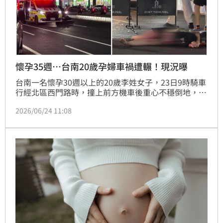
懷孕35週⋯台南20歲孕婦車禍遭輾！現況曝
台南一名懷孕30週以上的20歲李姓女子，23日9時騎車
行經北區西門路時，撞上前方機車後重心不穩倒地，後
又遭閃不及的轎車輾過，當場失去呼吸心跳：警消獲報
2026/06/24 11:08
趕到，緊急將李女送醫搶命，院方初步評估，其腹中胎
兒可能約30週以上，緊急剖腹產後，胎兒出生時已無生
命徵象，經搶救後仍未能恢復生命跡象，李女經醫療團
隊積極搶救手術後，目前入住加護病房持續治療中，上
未脫險。