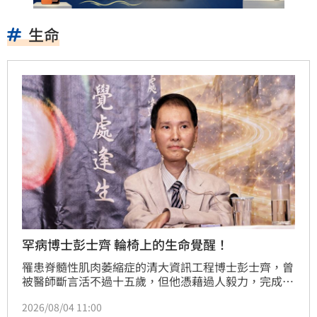
生命
罕病博士彭士齊 輪椅上的生命覺醒！
罹患脊髓性肌肉萎縮症的清大資訊工程博士彭士齊，曾
被醫師斷言活不過十五歲，但他憑藉過人毅力，完成新
作《遇斯光 覺處逢生》。該書不僅記錄其生命歷程，
2026/08/04 11:00
更探討「我是誰」與生命本質。彭博士透過書中分享與