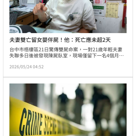
夫妻雙亡留女嬰伴屍！他：死亡應未超2天
台中市梧棲區21日驚傳雙屍命案，一對21歲年輕夫妻
失聯多日後被發現陳屍臥室，現場僅留下一名4個月大
女嬰奇蹟生還。法醫高大成根據女嬰存活狀態研判，夫
2026/05/24 04:52
妻倆應是餵飽孩子後才走上絕路，死亡時間推測不超過
2天。由於該家庭被列為高風險對象，社工因聯繫不上
通報警消破門才揭發憾事。目前女嬰生命跡象穩定並已
交由社工緊急安置，警方正深入調查確切死因與案發經
過，釐清是否有外力介入。