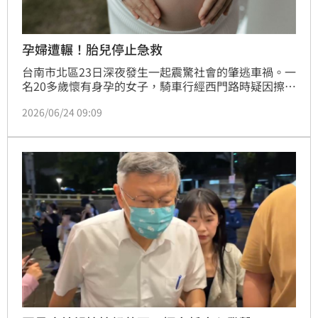
孕婦遭輾！胎兒停止急救
台南市北區23日深夜發生一起震驚社會的肇逃車禍。一
名20多歲懷有身孕的女子，騎車行經西門路時疑因擦撞
倒地，隨即遭後方轎車直接輾過。令人憤慨的是，肇事
2026/06/24 09:09
駕駛竟在短暫停留後冷血逃逸。受害者因傷勢過重，院
方為全力搶救母親生命，被迫放棄腹中胎兒。警方目前
已鎖定一名年約50至60歲的女車主，將全力追緝到案
以釐清真相。此慘劇引發社會對交通安全與肇逃刑責的
高度關注。