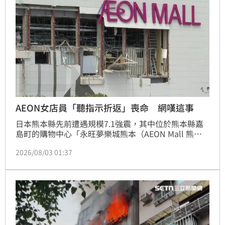
AEON女店員「聽指示折返」喪命 網嘆這事
日本熊本縣先前遭遇規模7.1強震，其中位於熊本縣嘉
島町的購物中心「永旺夢樂城熊本（AEON Mall 熊
本）」在震後發生氣爆意外，造成7死5傷。其中一名死
2026/08/03 01:37
者22歲的女員工大竹玖瑠美，在地震發生第一時間原本
已順利逃到戶外避難，疑似因公司要求返回商場將營業
款放進保險箱，才會遇上爆炸事故。事後，該公司遭到
日本網友撻伐，直到昨（2）日晚間才公開道歉，網友
怒轟，太誇張了，為了那點錢被炸死。