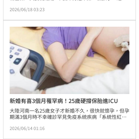
公司今（18）日正式證實秦雅凜已懷孕，目前正專心養
2026/06/18 03:23
胎，夫妻兩人也正懷著感恩與期待的心情，準備迎接新
生命到來。
新婚有喜3個月罹罕病！25歲硬撐保胎進ICU
大陸河南一名25歲女子才新婚不久，很快就懷孕，但孕
期滿3個月時不幸確診罕見免疫系統疾病「系統性紅斑
狼瘡腎炎」。當時醫師審慎評估母體健康狀況，強烈建
2026/06/14 01:16
議終止妊娠，然而女子出於對新生命的深厚母愛，不顧
自身安危堅持繼續保胎。近期女子突發多重器官衰竭送