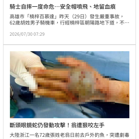
騎士自摔一度命危…安全帽噴飛、地留血痕
高雄市「楠梓百慕達」昨天（29日）發生嚴重事故，
62歲胡姓男子騎機車，行經楠梓區朝陽路地下道，不明
原因自摔倒地，失去生命跡象，現場遺留長條血痕，畫
2026/07/30 07:29
面相當駭人。所幸，胡男送醫，搶救恢復生命跡象，目
前仍在加護病房救治，詳細事故原因，仍待釐清。
斷頭眼鏡蛇仍發動攻擊！翁遭狠咬左手
大陸浙江一名72歲張姓老翁日前去戶外釣魚，突遭劇毒