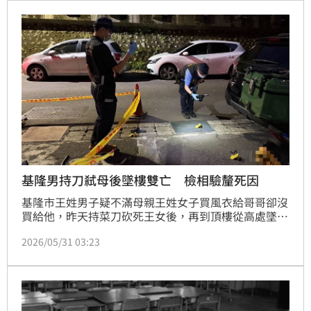
加護病房急救，並剖腹早產生下僅750克女嬰，如今母
女都仍在搶救中，尚未脫離險境。
基隆男持刀弒母後墜樓雙亡 檢相驗釐死因
基隆市王姓男子疑不滿母親王姓女子買風衣給哥哥卻沒
買給他，昨天持菜刀砍死王女後，再到頂樓從高處墜
落，母子經送醫急救後不治，檢察官今天下午相驗，以
2026/05/31 03:23
釐清死因。