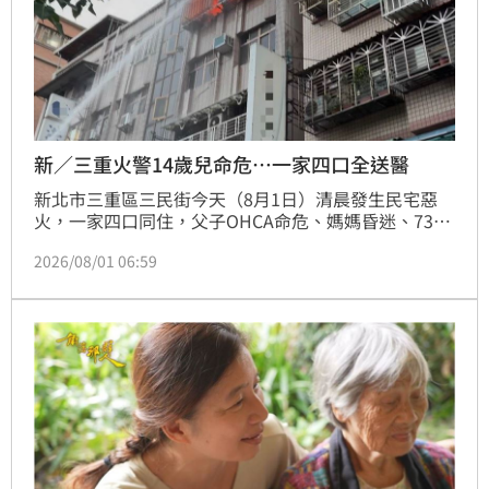
新／三重火警14歲兒命危…一家四口全送醫
新北市三重區三民街今天（8月1日）清晨發生民宅惡
火，一家四口同住，父子OHCA命危、媽媽昏迷、73歲
奶奶意識清醒4人都送醫，經搶救後爸爸恢復生命跡
2026/08/01 06:59
象，母親恢復意識；火勢耗費約40分鐘撲滅，詳細起火
原因，仍待釐清。