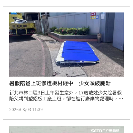
「宇宙光明體」的親身感悟，強調「身有礙，心無限」
的哲學。前來力挺的台日關係協會會長謝長廷指出，此
書探討意識與精神進化，鼓勵讀者以放鬆心情閱讀，重
新思考生命價值，並在逆境中實現覺處逢生。
暑假陪爸上班慘遭板材砸中 少女頭破腿斷
新北市林口區3日上午發生意外，17歲戴姓少女趁暑假
陪父親到塑鋁板工廠上班，卻在進行廢棄物處理時，遭
掉落的塑膠板材砸中，少女頭部撕裂傷、腿部骨折，被
2026/08/03 11:39
緊急送醫後已無大礙，確切事故原因則仍需釐清。