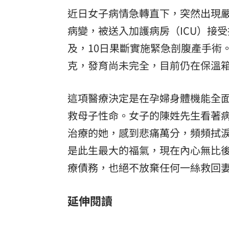
近日女子病情急轉直下，突然出現
病變，被送入加護病房（ICU）接
及，10日果斷實施緊急剖腹產手術
克，發育尚未完全，目前仍在保溫
這項醫療決定是在孕婦身體機能全
救母子性命。女子的陳姓先生看著
治療的她，感到悲痛萬分，頻頻拭
是此生最大的福氣，現在內心無比
療債務，也絕不放棄任何一絲救回
延伸閱讀