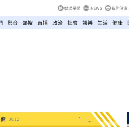
娛樂星聞
iNEWS
祝你健康
門
影音
熱搜
直播
政治
社會
娛樂
生活
健康
03:04
向
01:22
多日
01:08
造假
00:18
旺
00:15
台傭
00:12