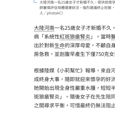
大陸河南一名25歲女子才新婚不久，很快就懷
師審慎評估母體健康狀況，強烈建議終止妊娠，
8國球員齊聚高雄 Formosa 7s掀足球
人／photoAC）
理想混蛋號召粉絲跨海追星吃美食！
18:
大陸河南
一名25歲女子才新婚不久
病「系統性
紅斑狼瘡腎炎
」。當時
出於對新
生命
的深厚母愛，不顧自
房急救，並剖腹早產生下僅750克
根據陸媒《小莉幫忙》報導，來自河南
成終身大事，隨即就迎來懷孕的好
她開始出現全身性嚴重水腫，短短半
斑狼瘡腎炎」。隨後女子在先生陪
之間尋求平衡，可惜最終仍無法阻