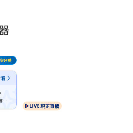
器
換好禮
看看
腎
持繼
現正直播
未脫離