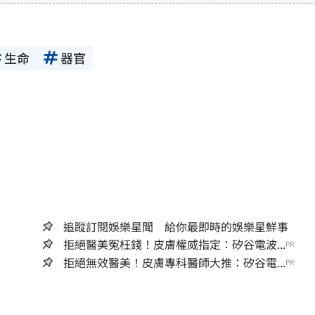
訊內容，若其著作權不屬於三立集團所有，使用者
前，亦不得擅自轉貼、重製、變更、散布，否則概
生命
器官
追蹤訂閱娛樂星聞 給你最即時的娛樂星鮮事
拒絕醫美冤枉錢！皮膚權威指定：矽谷電波...
PR
拒絕無效醫美！皮膚專科醫師大推：矽谷電...
PR