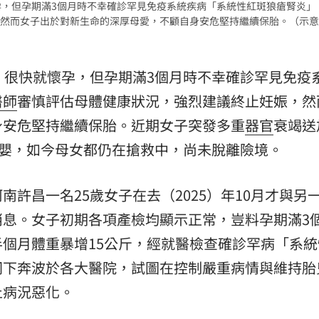
孕，但孕期滿3個月時不幸確診罕見免疫系統疾病「系統性紅斑狼瘡腎炎」
然而女子出於對新生命的深厚母愛，不顧自身安危堅持繼續保胎。（示意
熱潮
10:00
15
，很快就懷孕，但孕期滿3個月時不幸確診罕見免疫
醫師
審慎評估母體健康狀況，強烈建議終止妊娠，然
身安危堅持繼續保胎。近期女子突發多重
器官
衰竭送
女嬰，如今母女都仍在搶救中，尚未脫離險境。
許昌一名25歲女子在去（2025）年10月才與另
消息。女子初期各項產檢均顯示正常，豈料孕期滿3
個月體重暴增15公斤，經就醫檢查確診罕病「系統
同下奔波於各大醫院，試圖在控制嚴重病情與維持胎
止病況惡化。