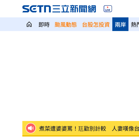
即時
颱風動態
台股怎投資
兩岸
熱
退休金買錶討妻歡心 她一句話神反轉
Fed沒升息股市跌 投信揭下一步布局方
少女在家產子男嬰夭折 裹毛巾藏住處
劍橋最年輕黑人教授閃辭！爆論文抄襲
遊日瘋買恢復衣「穿」越疲勞 2因素助
煮菜遭婆婆罵！尫勸別計較 人妻嘆像