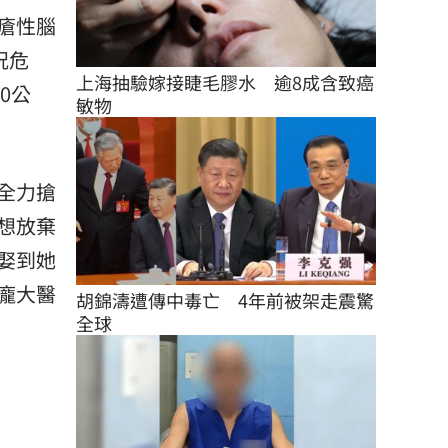
瘡性腦
況危
上海抽驗嫁接睫毛膠水　逾8成含致癌
0公
敏物
全力搶
想放棄
娶到她
龐大醫
胡錦濤遭傳中毒亡　4年前被架走震驚
全球