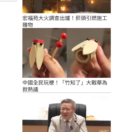
未取
由使
宏福苑大火調查出爐！菸頭引燃施工
雜物
中國全民玩梗！「竹知了」大戰華為
掀熱議