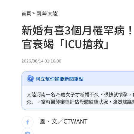
新／白海豚近北部海面！氣象署發豪雨
首頁
兩岸(大陸)
南電Q2財報公布後 目標價調升
00:00
新婚有喜3個月罹罕病
俄軍空襲烏克蘭首都基輔及周邊 4人喪
官衰竭「ICU搶救」
費仔確定成自由球員 下一步動向引人
米蘭達離婚奧蘭多布魯13年！罕談前夫
2026/06/14 01:16:00
美制裁杜拜加密幣交所！控助伊朗革命
阿立幫你摘要新聞重點
美就業數據爆冷 這信號Fed升息警報降
大陸河南一名25歲女子才新婚不久，很快就懷孕，
梅西父親病逝享壽68歲 一路陪伴兒闖
炎」。當時醫師審慎評估母體健康狀況，強烈建議
續保胎。近期女子突發多重器官衰竭送加護病房急
5登山客2025年雪崩失蹤 尼泊爾尋獲遺
險境。
圖、文／CTWANT
喝錯傷身！營養師整理喝咖啡「7大守則