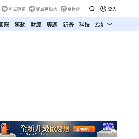
阿立導讀
寶島神很大
富房網
登入
國際
運動
財經
專題
新奇
科技
旅遊
汽車
寵物