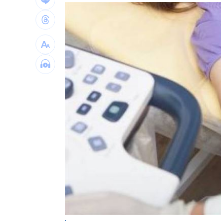
美：東南亞詐騙園區多由中國背景組織
拆監獄家書見「叫別人老婆」人妻氣炸
ETF存到2千萬退休！他因1封信重回職場
社宅包租爆糾紛 房客控業者硬闖屋內
台灣彩券開獎直播中
20:31
LIVE三立+24小時直播
15:27
三立iNEWS新聞台線上直播
18:00
台彩父親節推新刮刮樂千萬頭獎超「爸
商場戰國來臨 台中「頂奢大道」逐漸
「拍片人的多重宇宙」職涯論壇9/12登