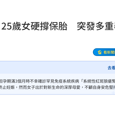
特報
00:01
！25歲女硬撐保胎 突發多重
命
23:59
關注
23:50
互動
23:40
看新聞
衛隊
23:37
去
溫
23:34
但孕期滿3個月時不幸確診罕見免疫系統疾病「系統性紅斑狼瘡
足壇
23:31
終止妊娠，然而女子出於對新生命的深厚母愛，不顧自身安危堅
救，並剖腹早產生下僅750克女嬰，如今母女都仍在搶救中，尚
體
23:29
」
23:27