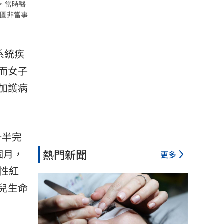
。當時醫
圖非當事
系統疾
而女子
加護病
一半完
個月，
熱門新聞
更多
性紅
兒生命