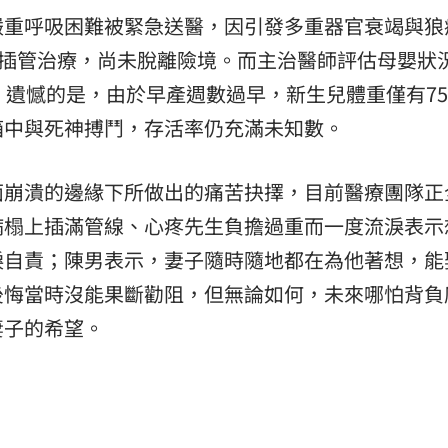
嚴重呼吸困難被緊急送醫，因引發多重器官衰竭與狼
受插管治療，尚未脫離險境。而主治醫師評估母嬰狀
。遺憾的是，由於早產週數過早，新生兒體重僅有75
箱中與死神搏鬥，存活率仍充滿未知數。
面崩潰的邊緣下所做出的痛苦抉擇，目前醫療團隊正
病榻上插滿管線、心疼先生負擔過重而一度流淚表示
淚自責；陳男表示，妻子隨時隨地都在為他著想，能
後悔當時沒能果斷勸阻，但無論如何，未來哪怕背負
妻子的希望。