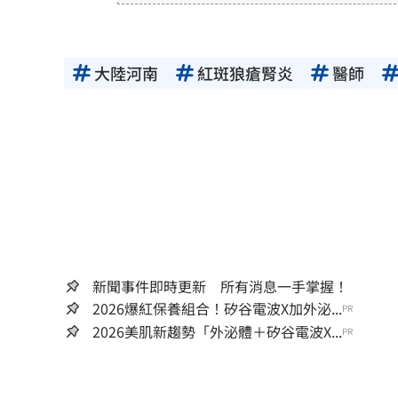
或合法性。三立新聞網所提供的資
得內容提供者（著作權人）許可之
用者自負全責。
大陸河南
紅斑狼瘡腎炎
醫師
新聞事件即時更新 所有消息一手掌握！
2026爆紅保養組合！矽谷電波X加外泌...
PR
2026美肌新趨勢「外泌體＋矽谷電波X...
PR