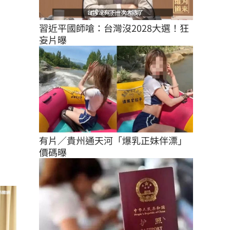
習近平國師嗆：台灣沒2028大選！狂
妄片曝
有片／貴州通天河「爆乳正妹伴漂」
價碼曝