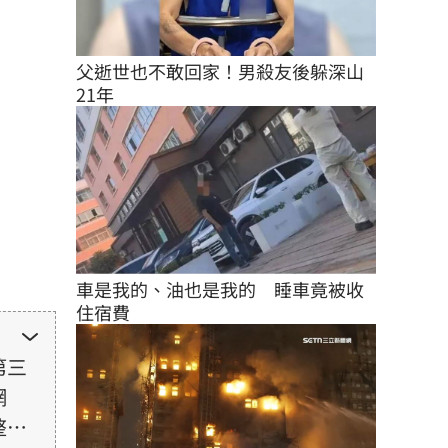
父逝世也不敢回家！男殺友後躲深山
21年
車是我的、油也是我的　睡車竟被收
住宿費
第三
網
整性