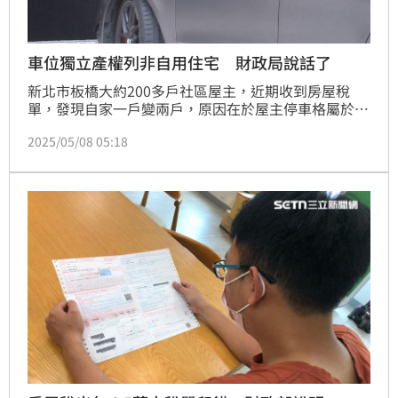
車位獨立產權列非自用住宅 財政局說話了
新北市板橋大約200多戶社區屋主，近期收到房屋稅
單，發現自家一戶變兩戶，原因在於屋主停車格屬於獨
立產權，依照房屋稅2.0被列為非自用住宅課稅，住戶
2025/05/08 05:18
認為不合理找議員陳情；新北市財政局表示，並非單一
個案，將向財政部爭取放寬解釋。