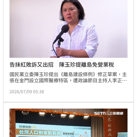
益，有效減輕納稅義務人的經濟負擔。此舉不僅消弭了
法規上的差別待遇，更進一步保障同婚家庭的居住與生
活權益，落實憲法保障的人民平等權，促進租稅公平
性。
告抹紅敗訴又出招 陳玉珍提離島免營業稅
國民黨立委陳玉珍提出《離島建設條例》修正草案，主
張在金門設立國際醫療特區，遭政論節目主持人李正
皓、民進黨立委王義川等10人質疑要引進中國醫師來台
2026/07/09 05:38
執業，陳玉珍因而提告加重誹謗，但台北地院8日判決
敗訴。不過，陳玉珍所提《離島建設條例》還包括免除
營業稅、離島居民在本島置產享房屋稅優惠等，民進黨
立委林楚茵直言，這樣的修法美其名是要促進經濟觀
光，但恐怕會變成洗產地、逃漏稅天堂。