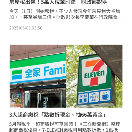
房屋稅出包！5萬人稅單印錯 財政部說明
今天（1日）開始報稅，不少人發現今年房屋稅大幅增
加，，甚至暴增三倍。財政部次長李慶華在行政院會記
者會上表示，房屋稅出錯的原因主要有三種，並提出了
2025/05/01 03:56
相應的補救措施。
3大超商繳稅「點數折現金、抽66萬黃金」
5月報稅季，超商繳稅可享回饋！《三立新聞網》整理
超商繳稅優惠，7-ELEVEN繳稅可用點數折抵，1點抵1