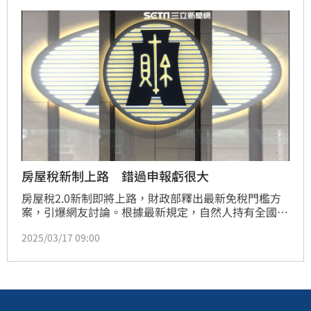
房屋稅新制上路 錯過申報虧很大
房屋稅2.0新制即將上路，財政部釋出最新免稅門檻方
案，引爆網友討論。根據最新規定，自然人持有全國合
計3戶以內、單戶現值在10萬元以下的住家用房屋，可
2025/03/17 09:00
直接免徵房屋稅，無需申報，由稅務機關直接核定。今
年5月即將開徵的房屋稅，將以114年2月28日為納稅義
務基準日。