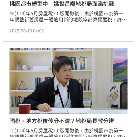
桃園都市轉型中 姚世昌曝地稅局面臨挑戰
今(114)年5月房屋稅2.0版開徵後，由於桃園市為第一
年調整新舊房屋一體適用新的地段率計算房屋稅，許多
民眾房屋稅暴增，《桃園電子報》專訪了桃園市地方稅
2025/06/19 04:02
務局長姚世昌，他特別說明了其中緣由，並說明桃園地
方稅的結構正處於轉型期、針對地方稅務業務做介紹。
國稅、地方稅傻傻分不清？地稅局長教分辨
今(114)年5月房屋稅2.0版開徵後，由於桃園市為第一
年調整新舊房屋一體適用新的地段率計算房屋稅，許多