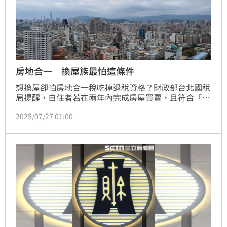
房地合一 換屋族最怕這條件
想換屋卻怕房地合一稅吃掉退稅資格？財政部台北國稅
局提醒，自住者若在兩年內完成房屋買賣，且符合「實
際居住」等條件，就能申請重購退（抵）稅優惠。但若
2025/07/27 01:00
只是把戶籍掛名卻未實際入住，小心不但拿不到退稅，
還可能被查核追稅！