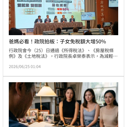
爸媽必看！政院拍板：子女免稅額大增50%
行政院會今（25）日通過《所得稅法》、《房屋稅條
例》及《土地稅法》，行政院長卓榮泰表示，為減輕婚
育家庭壓力，政院通過3項修法，自115年1月1日起，
2026/06/25 01:04
未成年子女免稅額增加50%至新台幣15.15萬元，明年5
月申報所得稅可適用。另授權地方政府對婚育家庭成員
持有的全國單一自住房屋以及其座落土地，得適當減免
房屋稅與地價稅。