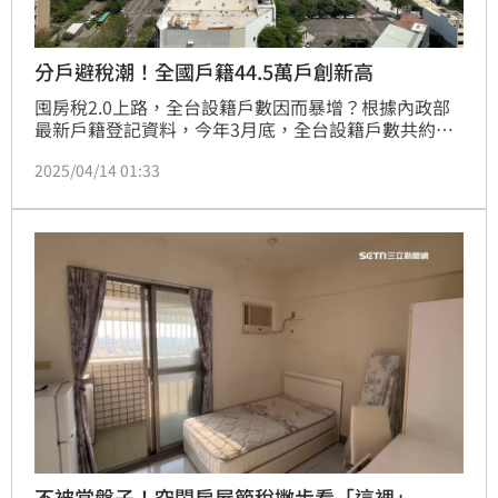
分戶避稅潮！全國戶籍44.5萬戶創新高
囤房稅2.0上路，全台設籍戶數因而暴增？根據內政部
最新戶籍登記資料，今年3月底，全台設籍戶數共約
971.48萬戶，來到史上新高，戶數足足比去年同期大增
2025/04/14 01:33
超過44.5萬戶，年增4.8%！但戶數激增的同時，國內
人口呈現下滑趨勢，因此全台的每戶平均人口數，反而
來到史上新低的2.41人，年減約4.7%。(陳韋帆)
不被當盤子！空閑房屋節稅撇步看「這裡」