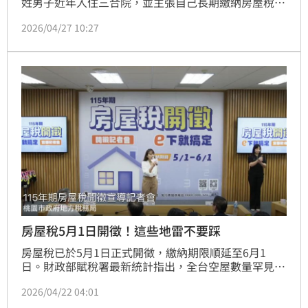
姓男子近年入住三合院，並主張自己長期繳納房屋稅，
房子是他的，對繼承房屋的堂兄」弟提告。為了把父母
2026/04/27 10:27
出資興建的遺產討回來，無奈反告李男，台南地方法院
判決出爐，李男需要返還房屋。全案可上訴。
房屋稅5月1日開徵！這些地雷不要踩
房屋稅已於5月1日正式開徵，繳納期限順延至6月1
日。財政部賦稅署最新統計指出，全台空屋數量罕見驟
減逾2萬戶，降至約111萬戶，顯示空屋過剩情況正獲
2026/04/22 04:01
得緩解。此外，本期房屋稅總稅額首次突破千億大關。
財政部提醒所有房屋持有者，請務必善用多元管道如期