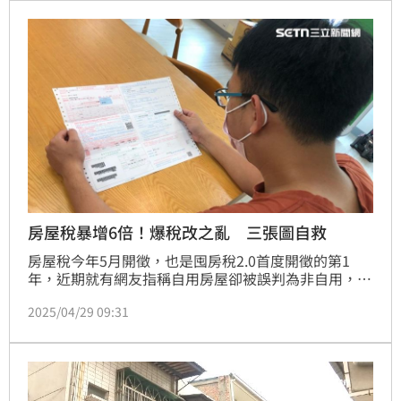
房屋稅暴增6倍！爆稅改之亂 三張圖自救
房屋稅今年5月開徵，也是囤房稅2.0首度開徵的第1
年，近期就有網友指稱自用房屋卻被誤判為非自用，導
致房屋稅暴漲約6倍。專家表示，房屋稅2.0有三項新規
2025/04/29 09:31
定要特別注意，包含修法後改為「按年」徵稅、新增
「戶籍登記」為自住房屋要件，以及由「全國歸戶」計
算自住房屋數，另外，如果擁有多屋，亦可透過合法方
式聰明節稅。(陳韋帆)