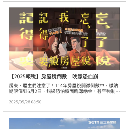
【2025報稅】房屋稅倒數 晚繳恐血崩
房東、屋主們注意了！114年房屋稅開徵倒數中，繳納
期限僅到6月2日，錯過恐怕將面臨滯納金，甚至強制執
行，務必留意繳款書及相關公告！尤其今年是「房屋稅
2025/05/28 08:50
2.0」新制上路首年，自住房屋與出租房屋稅率調整，
資格沒符合者，荷包恐直接大縮水！