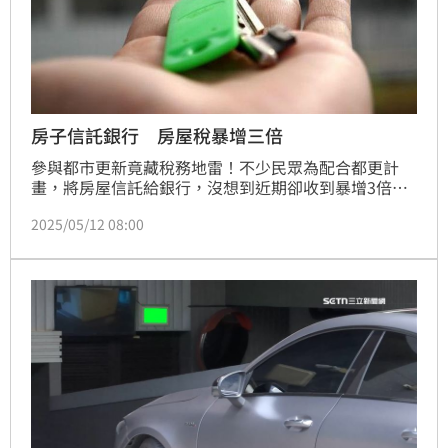
房子信託銀行 房屋稅暴增三倍
參與都市更新竟藏稅務地雷！不少民眾為配合都更計
畫，將房屋信託給銀行，沒想到近期卻收到暴增3倍的
房屋稅單，紛紛大喊「被坑了」。估價師陳碧源接受採
2025/05/12 08:00
訪時直言，問題出在稅捐單位誤判，導致委託人無辜背
上高額囤房稅，恐成為新一波隱形割韭菜。