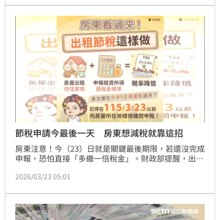
繳納房屋稅，同時務必提高警覺，慎防任何假冒政府機
關的詐騙連結與電話，以免個人權益受損。逾期繳納將
依法加徵滯納金，請民眾務必準時完成繳納，避免額外
罰款。
節稅申請今最後一天 房東想減稅就靠這招
房東注意！今（23）日就是關鍵最後期限，若還沒完成
申報，恐怕直接「多繳一倍稅金」。財政部提醒，出租
住宅若符合條件並完成申報，房屋稅可從原本2%至
2026/03/23 05:01
4.8%，大幅降至1.5%至2.4%，甚至社會住宅最低
1.2%，但只要錯過115年3月23日，優惠將直接延後一
年才生效。