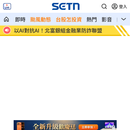
登入
即時
颱風動態
台股怎投資
熱門
影音
熱搜
盟
肉搜黃爸慘了！惹毛輝達下場曝
川普簽
遊