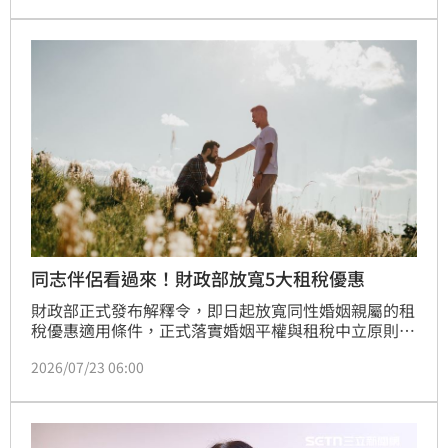
費，並針對稅金、保險與醫療等非固定支出提撥準備
金。此外，退休金申領手續繁瑣，若漏辦需追溯申請，
款項撥付亦需等待審核期。專家呼籲退休族群應及早釐
清保險保障與各項支出規劃，透過統一歸檔與精確預算
管理，才能避免財務調度失靈，確保退休生活穩定無
虞，別讓入帳的安心感成為下個月的財務隱憂。
同志伴侶看過來！財政部放寬5大租稅優惠
財政部正式發布解釋令，即日起放寬同性婚姻親屬的租
稅優惠適用條件，正式落實婚姻平權與租稅中立原則。
同婚伴侶的直系血親及二親等內親屬，將可比照異性婚
2026/07/23 06:00
姻，適用房屋稅、地價稅、土地增值稅、使用牌照稅及
綜合所得稅等五大租稅優惠。特別在自用住宅稅率與身
心障礙者車輛牌照稅免稅額度上，將不再受限於親屬認
定差異，確保同婚家庭享有與異性婚姻平等的稅務權