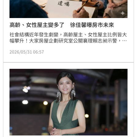
高齡、女性屋主變多了 徐佳馨曝房市未來
社會結構近年發生劇變，高齡屋主、女性屋主比例皆大
幅攀升！大家房屋企劃研究室公關襄理賴志昶示警，隨
著屋主年齡層逐漸增長與凋零，未來龐大的「大繼承
2026/05/31 06:57
潮」勢必將對台灣房市與社會結構造成深遠衝擊，另一
變化，女性持有房屋比例出現大幅攀升，除女性經濟能
力提升、繼承財產比例增加，還已有不少丈夫為了「安
太座」將房屋登記妻子名下，台灣房市在社會結構變化
下，迎來劇烈變化。（陳韋帆）