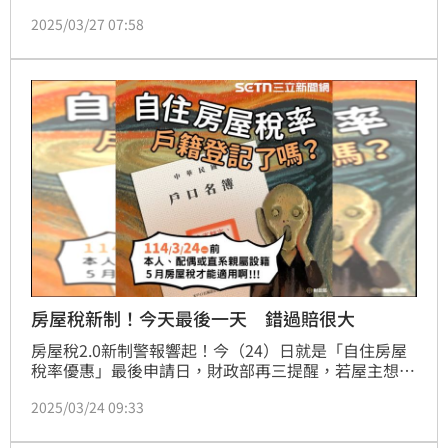
總監陳傑鳴表示，在2024年全民瘋買房浪潮下，中古
2025/03/27 07:58
屋交易熱絡，而前幾年預售屋熱度也極高，去年也到了
交屋潮，而台灣的房地稅徵部分，自用往往比非自用便
宜許多，所以許多人交屋後就開始進行家庭解壓縮，戶
口數量不斷攀升。（陳韋帆）
房屋稅新制！今天最後一天 錯過賠很大
房屋稅2.0新制警報響起！今（24）日就是「自住房屋
稅率優惠」最後申請日，財政部再三提醒，若屋主想享
有1.2%的優惠稅率，務必在今日完成戶籍登記，否則5
2025/03/24 09:33
月起房屋稅恐暴漲至4.8%，負擔激增將超過2.67倍！