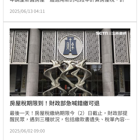
民眾房屋稅暴增，《桃園電子報》專訪了桃園市地方稅
2025/06/13 04:11
務局長姚世昌，他特別說明了其中緣由，並說明桃園地
方稅的結構正處於轉型期、針對地方稅務業務做介紹。
房屋稅期限到！財政部急喊錯繳可退
最後一天！房屋稅繳納期限今（2）日截止，財政部提
醒民眾，遇到三種狀況，包括繳款書遺失、稅單內容錯
誤，或無法一次繳清，都能依法申請展延，避免遭加徵
2025/06/02 09:00
滯納金。