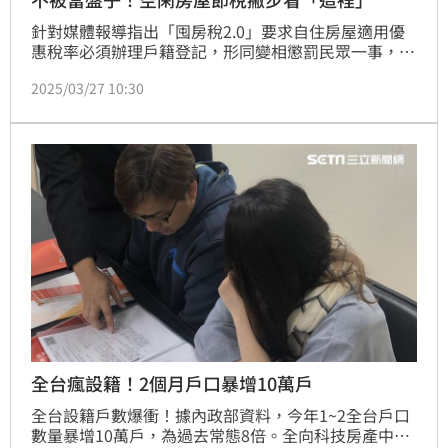
針對媒體報導指出「囤房稅2.0」要求自住房屋適用優
惠稅率必須辦理戶籍登記，形同變相懲罰民眾一事，財
政部特別澄清，並說明相關政策設計的合理性與必要
2025/03/27 10:30
性。113年7月1日即將上路的「房屋稅差別稅率2.0新
制」（俗稱囤房稅2.0），主要是透過全國歸戶與稅率
調整，對多屋族未有效使用的空閒房屋加重稅負，法定
稅率範圍自2%至4.8%。
全台瘋設籍！2個月戶口暴增10萬戶
全台設籍戶數爆衝！據內政部資料，今年1~2全台戶口
數量暴增10萬戶，為過去常態8倍。全向科技房產中心