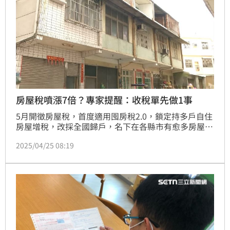
房屋稅噴漲7倍？專家提醒：收稅單先做1事
5月開徵房屋稅，首度適用囤房稅2.0，鎖定持多戶自住
房屋增稅，改採全國歸戶，名下在各縣市有愈多房屋，
適用稅率也就愈高。房地產專家提醒，今年是稅制大改
2025/04/25 08:19
的第一年，房屋稅一定會很混亂，民眾收到房屋稅單一
定要睜大眼睛看清楚，才不會莫名其妙白繳稅。