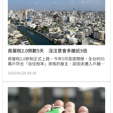
房屋稅2.0倒數5天 沒注意會多繳近5倍
房屋稅2.0新制正式上路，今年5月首度開徵，全台約91
萬戶符合「自住稅率」資格的屋主，卻因未遷入戶籍，
眼看就要多繳4.8倍稅率！財政部為此破天荒延長設籍
2025/05/26 08:30
與申報期限，將最強節稅神招延後至6月2日，但扣掉假
日，只剩5個工作天。專家狠勸「不趕快辦，下一張稅
單會哭出來！」