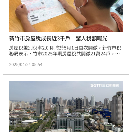
新竹市房屋稅成長近3千戶 驚人稅額曝光
房屋稅差別稅率2.0 即將於5月1日首次開徵，新竹市稅
務局表示，竹市2025年期房屋稅共開徵21萬24戶，稅
額達20億8,800萬元，較去年（2024）期增加 2,971 
2025/04/24 05:54
戶，成長 1.43%，稅收增加 1 億2,800萬元，成長 
6.56%。主要原因有1成去年適用自住房屋稅者，今年
因未設戶籍，不符合新版自住用稅率。