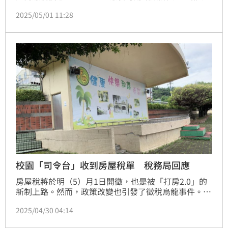
元，全家繳稅有機會抽中市值66萬元的黃金和雙人日韓
2025/05/01 11:28
來回機票。（賴俊佑）
校園「司令台」收到房屋稅單 稅務局回應
房屋稅將於明（5）月1日開徵，也是被「打房2.0」的
新制上路。然而，政策改變也引發了徵稅烏龍事件。台
東縣利嘉國小操場的「司令台」竟收到房屋稅單，要求
2025/04/30 04:14
繳納556元。經校長林庭瑤向稅務局反映後，稅務局表
示，只要拍照證明其實際用途，即可免繳房屋稅。