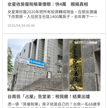
女星收房屋稅帳單傻眼：快4萬 親揭真相
女星葉欣眉2020年把所有投資轉成現金，在朋友建議
下改買房，入住民生社區1400萬房子，去年再下一城
換入住信義區房產，她今發文透露，收到了房屋稅單，
2026/04/28 06:46
卻嚇了一跳，結果發現是烏龍一場。
台南翁「占屋」告堂弟：税我繳！結果出爐
憑一張「房屋稅單」房子就是自己的？台南一名68歲李