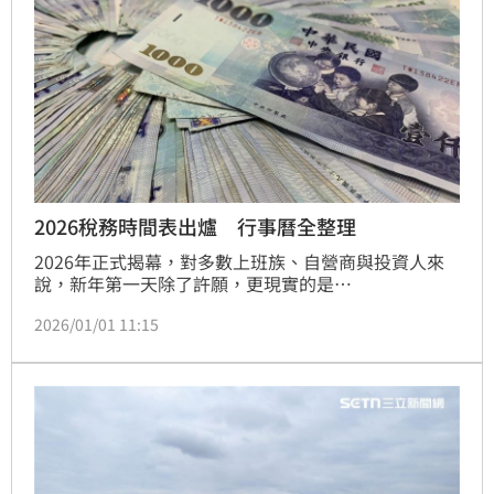
2026稅務時間表出爐 行事曆全整理
2026年正式揭幕，對多數上班族、自營商與投資人來
說，新年第一天除了許願，更現實的是
&mdash;&mdash;稅務行事曆一定要先存好。《三立
2026/01/01 11:15
新聞網》整理財政部最新公布的2026稅務行事曆，從
所得稅、房屋稅、地價稅，到發票開獎與領獎截止日，
一次幫你劃出全年「跟荷包最有關係」的關鍵時刻，少
繳罰款、不漏減免、發票獎金也別白白蒸發。