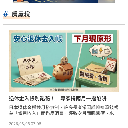
房屋稅
退休金入帳別亂花！ 專家揭兩月一撥陷阱
日本退休金採雙月發放制，許多長者常因誤將這筆錢視
為「當月收入」而過度消費，導致次月面臨醫療、水電
費等資金缺口，甚至被迫動用老本。理財專家建議，領
2026/08/05 03:06
到退休金後應落實資金分配，預留一半作為次月生活