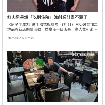
鮮肉男星爆「吃到住院」洩創業計畫不藏了
《原子少年2》選手楷祐與凱杰，昨（1）日受邀參加串
燒品牌新店開幕活動，並擔任一日店長，高人氣引來現
場粉絲尖叫聲不斷，兩人親切互動、趣味話題也讓全場
2025/06/02 02:35
氣氛嗨到最高點。活動中兩位偶像不僅親自招呼客人，
更大方分享對美食的熱愛。