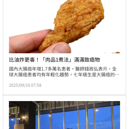
比油炸更毒！「肉品1煮法」滿滿致癌物
國內大腸癌年增1.7多萬名患者。醫師錢政弘表示，全
球大腸癌患者均有年輕化趨勢，七年級生是大腸癌的高
危險族群，「我個人認為，最不好的肉品烹調方式為燒
2025/09/16 07:58
烤，因為肉中的蛋白質一經燒焦後，會釋出有毒物質，
尤其當肉的油脂滴落炭火中，再蒸發、黏附在肉品上，
是致癌物質，多環芳香烴化合物。」