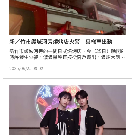
新／竹市護城河旁燒烤店火警 雲梯車出動
新竹市護城河旁的一間日式燒烤店，今（25日）晚間8
時許發生火警，濃濃黑煙直接從窗戶竄出，濃煙大到連
東門圓環都可以看到，消防局獲報也立刻派員到場搶
2025/06/25 09:02
救，一度大樓頂樓有5名民眾受困待援，所幸皆已搶救
出來，5人皆意識清楚，稍有吸入濃煙情形，據了解，
起火點為2樓的用餐區，8時39分火勢撲滅，至於起火
原因還有待進一步釐清。