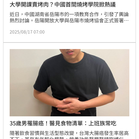
大學開課賣烤肉？中國首間燒烤學院掀熱議
近日，中國湖南省岳陽市的一項教育合作，引發了輿論
熱烈討論。岳陽開放大學與岳陽市燒烤協會正式簽署協
議，宣布將共同打造中國首個「燒烤產業學院」及「燒
2025/08/17 07:00
烤研究院」。此舉被視為職業教育與地方特色產業結合
的創新模式，但也引來部分網友質疑，認為大學開設燒
烤課程「有失身份」。
35歲男罹腸癌！醫見食物清單：上班族常吃
隨著飲食習慣與生活型態改變，台灣大腸癌發生率居高
不下，甚至有年輕化趨勢。營養功能醫學醫師劉博仁分