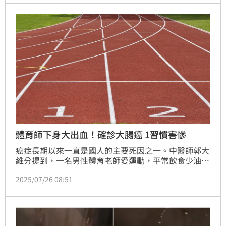
倒地，緊急送醫才驚覺是腦出血！
體育師下身大出血！確診大腸癌 1習慣害慘
癌症長期以來一直是國人的主要死因之一。中醫師郭大
維分提到，一名男性體育老師愛運動，平常飲食少油、
少鹽，卻因長年愛吃燒烤，加上忽略家族病史，某天在
2025/07/26 08:51
上課時突然下身大出血，就醫才發現罹患大腸癌，且已
是第四期。