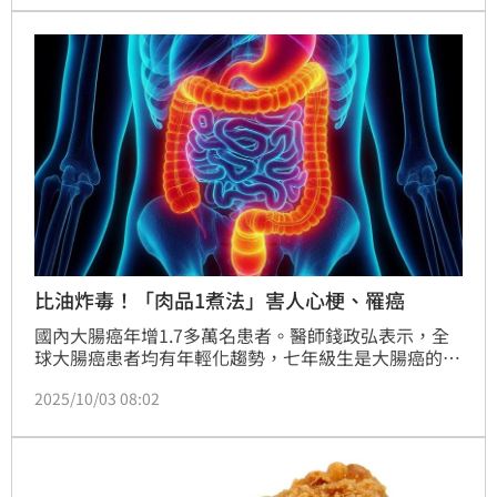
比油炸毒！「肉品1煮法」害人心梗、罹癌
國內大腸癌年增1.7多萬名患者。醫師錢政弘表示，全
球大腸癌患者均有年輕化趨勢，七年級生是大腸癌的高
危險族群，「我認為，最不好的肉品烹調方式為燒
2025/10/03 08:02
烤，」因為肉中的蛋白質一經燒焦後，會釋出有毒物
質，尤其當油滴落炭火中，再蒸發、黏附在肉品上，是
致癌物質，多環芳香烴化合物。