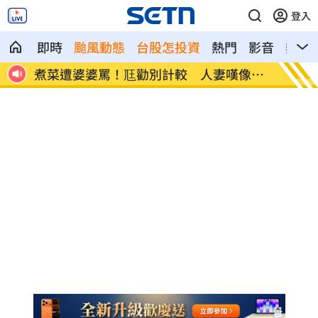
登入
即時
颱風動態
台股怎投資
熱門
影音
熱搜
像台
新／白海豚近北部海面！氣象署發豪雨特
南電Q
報