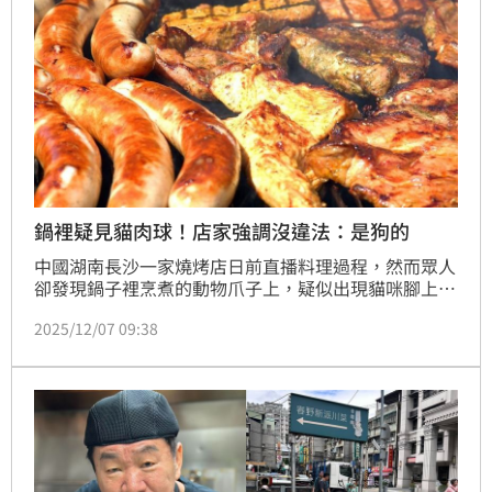
鍋裡疑見貓肉球！店家強調沒違法：是狗的
中國湖南長沙一家燒烤店日前直播料理過程，然而眾人
卻發現鍋子裡烹煮的動物爪子上，疑似出現貓咪腳上的
「肉球」，直呼超不舒服，並向直播平台提報檢舉。然
2025/12/07 09:38
而當事店家則澄清表示，他們煮的不是貓爪，而是狗
爪，強調他們沒有做違法的事。