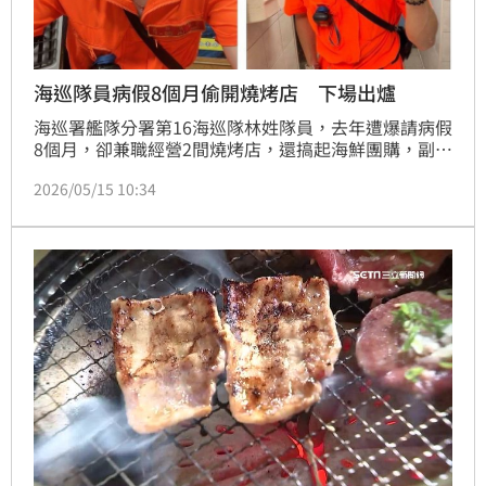
海巡隊員病假8個月偷開燒烤店 下場出爐
海巡署艦隊分署第16海巡隊林姓隊員，去年遭爆請病假
8個月，卻兼職經營2間燒烤店，還搞起海鮮團購，副業
做得有聲有色，還能領取超過60萬薪水，調查後兩大過
2026/05/15 10:34
免職並移送懲戒法院。日前判決出爐，林男休職1年6個
月，全案仍可上訴。