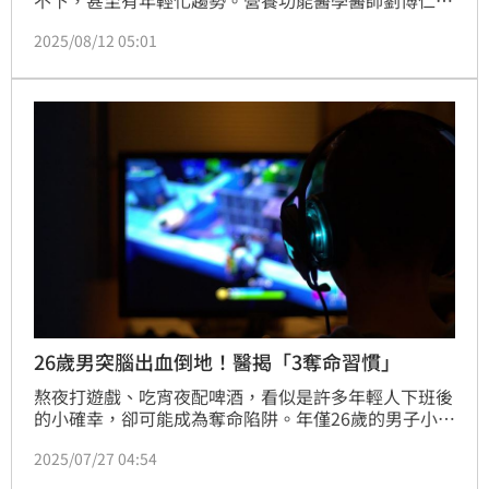
享案例，一名35歲男子有天排出血便，趕緊到醫院做檢
2025/08/12 05:01
查，發現確診大腸癌，併發肝臟轉移，進一步了解他的
飲食狀況，發現他經常吃排骨便當、燒烤，膳食纖維攝
取不足，可能是罹癌的主要原因之一。
26歲男突腦出血倒地！醫揭「3奪命習慣」
熬夜打遊戲、吃宵夜配啤酒，看似是許多年輕人下班後
的小確幸，卻可能成為奪命陷阱。年僅26歲的男子小丁
（化名），原本在電商產業打拚，某晚下班後依舊延續
2025/07/27 04:54
他習慣的「深夜儀式」——大吃烤串、暢飲啤酒，再來
場刺激的遊戲對戰。怎料凌晨3點突然身體失控、昏迷