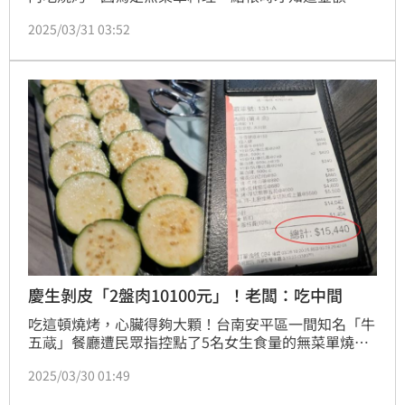
果加上服務費總共15440元，其中櫛瓜與山藥分別要價
2025/03/31 03:52
880元，2盤燒肉就破萬，而且換木炭也要錢。不只如
此，前員工也加碼爆料，揭露老闆不為人知的黑暗面。
慶生剝皮「2盤肉10100元」！老闆：吃中間
吃這頓燒烤，心臟得夠大顆！台南安平區一間知名「牛
五蔵」餐廳遭民眾指控點了5名女生食量的無菜單燒
烤，買單時被總金額1萬5440元嚇壞，po文抱怨「奉勸
2025/03/30 01:49
大家，點菜前記得詢問價格！」並附上明細，2盤肉分
別5500元、4600元、8片山藥880元、12片櫛瓜880