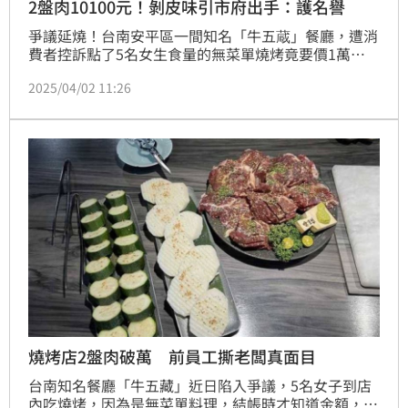
2盤肉10100元！剝皮味引市府出手：護名譽
爭議延燒！台南安平區一間知名「牛五蔵」餐廳，遭消
費者控訴點了5名女生食量的無菜單燒烤竟要價1萬
5440元，包括牛肉2盤分別為5500元、4600元，8片山
2025/04/02 11:26
藥、12片櫛瓜一份880元，遭諷吃出貧富差距，儘管發
聲明仍無法滅火。對此，市府法制處也上門要求具體揭
露價格，市長黃偉哲也說會迅速查核，確保台南「美食
之都」的聲譽。
燒烤店2盤肉破萬 前員工撕老闆真面目
台南知名餐廳「牛五藏」近日陷入爭議，5名女子到店
內吃燒烤，因為是無菜單料理，結帳時才知道金額，結