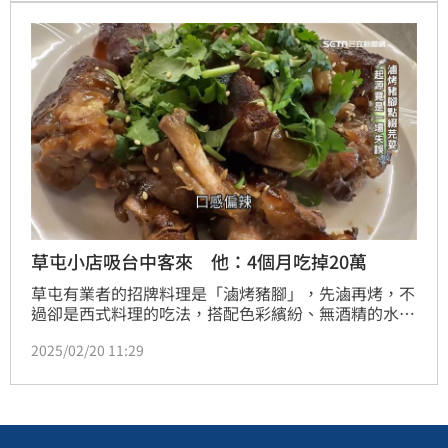
元，甚至連木炭也要收錢，挨批剝皮消費者，吃出貧富
差距。對此，劉姓業者出面解釋，店內主打火鍋，燒烤
是無菜單料理，食材都是「去頭去尾」吃中間最精華。
草屯小店吸台中客來 他：4個月吃掉20萬
草屯有業者的招牌料理是「滷烤豬腳」，先滷再烤，不
過卻是西式料理的吃法，搭配色彩繽紛、無酒精的水果
特調，吸引許多網美專程朝聖。
2025/02/20 11:29