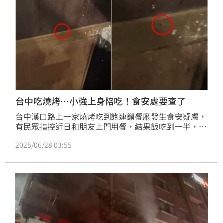
台中吃燒烤…小強上身陪吃！食安處要查了
台中漢口路上一家燒烤吃到飽連鎖餐廳發生食安疑慮，
有民眾指控近日和朋友上門用餐，結果飯吃到一半，竟
有蟑螂爬上身，還不只一次，民眾當場向服務生反映更
2025/06/28 03:55
換座位，沒想到換了位置後又看到蟑螂在爬，讓他嚇到
立刻結帳離開，並於事後檢舉餐廳。台中市衛生局回
應，本案已錄案，將派員前往稽查，若違規狀況屬實且
業者未限期改善，依法可處6萬至2億元罰鍰。