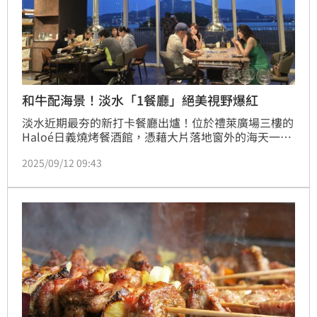
和牛配海景！淡水「1餐廳」絕美視野爆紅
淡水近期最夯的新打卡餐廳出爐！位於禮萊廣場三樓的 
Haloé日義燒烤餐酒館，憑藉大片落地窗外的海天一線
美景，迅速成為美食圈熱議話題。美食家陳鴻指出，在
2025/09/12 09:43
這裡，享受的不只是晚餐，而是一場旅行，隨著海風與
炭火香氣展開。