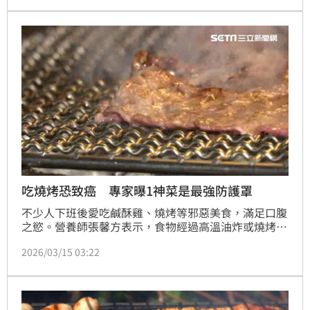
場，建築物已經全面燃燒，在火場發現一名已經燒成焦
屍的男性死者，身份以及起火原因還有待確認與鑑識。
吃燒烤恐致癌 專家曝1神菜是最強防護罩
不少人下班後愛吃鹹酥雞、燒烤等邪惡美食，滿足口腹
之慾。營養師張馨方表示，食物經過高溫油炸或燒烤
後，會產生大量氧化物質與致癌物，吃下肚後可能會讓
2026/03/15 03:22
身體慢性發炎，若無法避免，則可以補充CP值最高的
十字花科蔬菜「花椰菜」，能幫身體降溫、維持穩定。