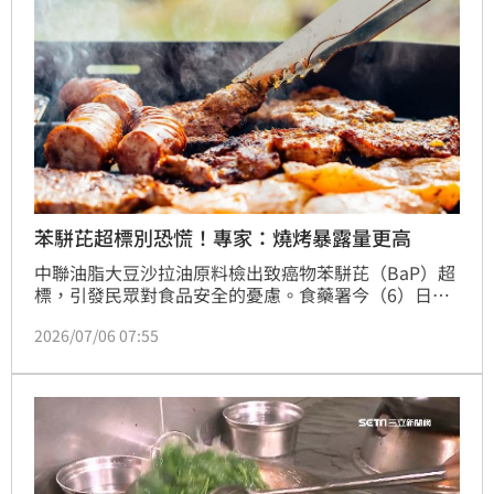
露」，只要維持正常飲食與多喝水，即可降低危害。
苯駢芘超標別恐慌！專家：燒烤暴露量更高
中聯油脂大豆沙拉油原料檢出致癌物苯駢芘（BaP）超
標，引發民眾對食品安全的憂慮。食藥署今（6）日召
開記者會，針對事件最新進度進行說明，並邀請毒物及
2026/07/06 07:55
公共衛生專家分析健康風險。專家指出，此次涉案油品
的暴露風險仍在國際公衛可接受範圍內，反而日常生活
中的燒烤、吸菸等行為，接觸苯駢芘的劑量可能更高，
呼籲民眾不必過度恐慌。(記者唐家興)