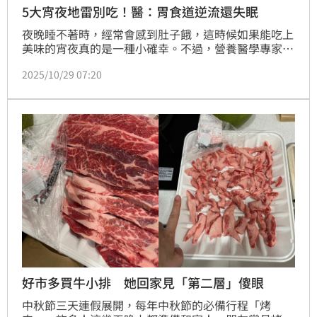
5大宵夜地雷別吃！醫：胃食道逆流還失眠
夜晚睡不著時，經常會感到肚子餓，這時候如果能吃上
美味的宵夜真的是一種小確幸。不過，營養醫學專家劉
博仁提醒，有些食物是宵夜地雷，睡前千萬不能碰，包
2025/10/29 07:20
括炸物、泡麵、燒烤滷味、含糖甜點、飲料或麻辣燙等
高油、高鹽的刺激性食物，這些食物不僅容易干擾睡
眠，還可能導致胃食道逆流或腸胃不適等問題。
好市多買牛小排 她回家見「第二層」傻眼
中秋節三天連假展開，每年中秋節的必備行程「烤