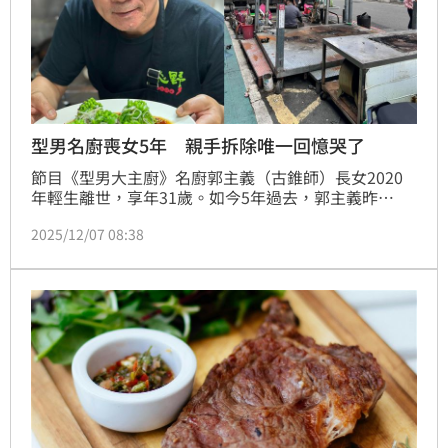
型男名廚喪女5年 親手拆除唯一回憶哭了
節目《型男大主廚》名廚郭主義（古錐師）長女2020
年輕生離世，享年31歲。如今5年過去，郭主義昨
（6）日透過社群平台表示，已親手拆除與愛女共同打
2025/12/07 08:38
拚的回憶，痛心直呼：「看著鐵架一根根倒下，心裡像
被割開一樣，痛得一直在流血，不捨的情緒瞬間湧上胸
口，我也忍不住哭了。」