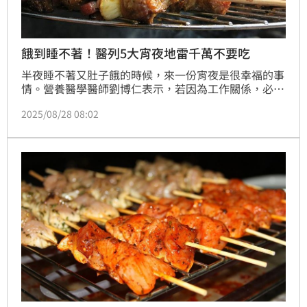
餓到睡不著！醫列5大宵夜地雷千萬不要吃
半夜睡不著又肚子餓的時候，來一份宵夜是很幸福的事
情。營養醫學醫師劉博仁表示，若因為工作關係，必須
要吃宵夜，可以選擇地瓜、吐司、水果等健康無負擔的
2025/08/28 08:02
食物，並且千萬不要吃炸物、泡麵、燒烤、滷味、含糖
甜點、飲料、麻辣燙等，否則不僅會影響睡眠品質，可
能還會出現胃食道逆流、消化不良等狀況。