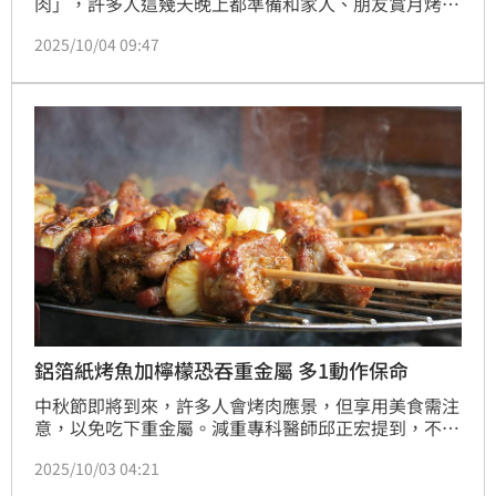
肉」，許多人這幾天晚上都準備和家人、朋友賞月烤
肉，因此大賣場也擠滿採買食材的民眾，很多人也會到
2025/10/04 09:47
好市多（Costco）採買烤肉食材。然而近日就有網友
到好市多買牛小排，回家打開看到第二層幾乎全是肥
肉。
鋁箔紙烤魚加檸檬恐吞重金屬 多1動作保命
中秋節即將到來，許多人會烤肉應景，但享用美食需注
意，以免吃下重金屬。減重專科醫師邱正宏提到，不少
人烤魚時會加檸檬汁調味，再使用鋁箔紙包裹，但可能
2025/10/03 04:21
會溶出一點重金屬，長期大量食用恐傷身，建議烤完後
再擠檸檬，才能吃得更健康。