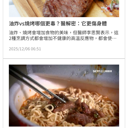
油炸vs燒烤哪個更毒？醫解密：它更傷身體
油炸、燒烤會增加食物的美味，但醫師李思賢表示，這
2種烹調方式都會增加不健康的高溫反應物，都會使人
陷入「慢性發炎」的險境。至於油炸與燒烤何種比較
2025/12/06 06:51
毒，他表示，他認為「高溫油炸搭配重複用油」的組
合，因為同時疊加了氧化物、糖化終產物（AGEs） 和
丙烯醯胺，對身體的傷害會更全面且複雜。