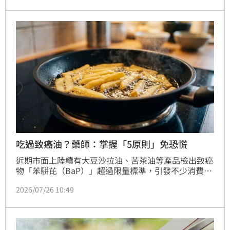
時間過長。
吃過致癌油？藥師：掌握「5原則」免恐慌
近期市面上陸續有大豆沙拉油、苦茶油等產品檢出致癌
物「苯駢芘（BaP）」超過限量標準，引發不少消費者
的擔憂。《聿見藥師-藥師How棒》藥師江振聿對此表
2026/07/26 10:49
示，購買到違規油品固然應立即停用並退換貨，但民眾
若曾誤食切勿過度恐慌，更不需購買偏方宣稱能排毒。
苯駢芘進入人體後不會長期囤積，數日內便會隨生理機
制自然代謝，真正的致癌風險來自於「長時間且反覆暴