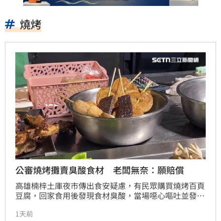
燒烤
公審燒烤攤賣臭酸食材 老闆無奈：願賠償
高雄楠梓土庫夜市傳出食安疑慮，有民眾購買燒烤百頁
豆腐，回家食用後發現食材臭酸，當場噁心嘔吐並發文
控訴。對此，業者坦承天氣炎熱導致豆製品易變質，未
1天前
及時發現感到抱歉，願賠償處理，但也質疑消費者存放