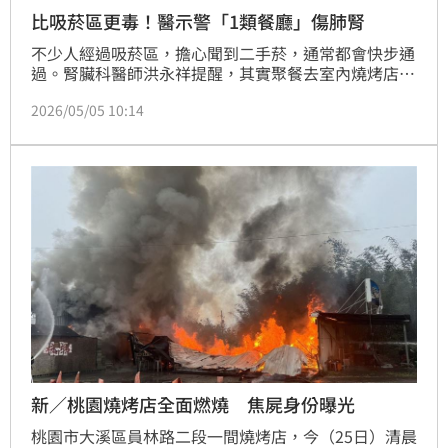
比吸菸區更毒！醫示警「1類餐廳」傷肺腎
不少人經過吸菸區，擔心聞到二手菸，通常都會快步通
過。腎臟科醫師洪永祥提醒，其實聚餐去室內燒烤店吃
飯，也一樣要小心，因為燒烤釋放出的物質，會誘發強
2026/05/05 10:14
烈氧化壓力與發炎反應，長期下來不僅傷肺還會傷腎。
新／桃園燒烤店全面燃燒 焦屍身份曝光
桃園市大溪區員林路二段一間燒烤店，今（25日）清晨