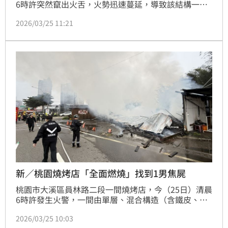
6時許突然竄出火舌，火勢迅速蔓延，導致該結構一樓
全面燃燒。消防局獲報後到場，建築物已經全面燃燒，
2026/03/25 11:21
在火場發現一具焦屍，經調查，死者為20歲男常客，因
酒醉留在店內休息，卻意外慘死店中，目前起火原因還
要持續釐清。
新／桃園燒烤店「全面燃燒」找到1男焦屍
桃園市大溪區員林路二段一間燒烤店，今（25日）清晨
6時許發生火警，一間由單層、混合構造（含鐵皮、木
造及紅色浪板）組成的燒烤店建物突然竄出火舌，火勢
2026/03/25 10:03
迅速蔓延，導致該結構一樓全面燃燒。消防局獲報後到