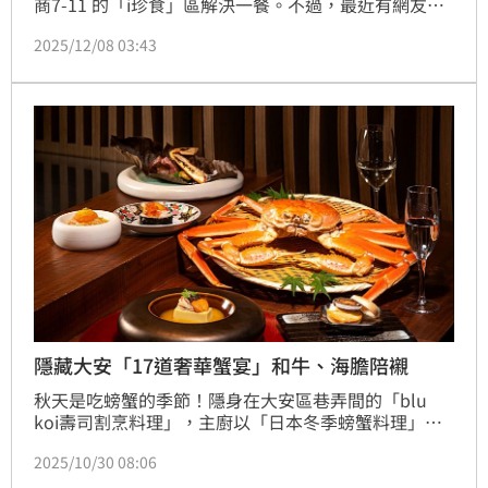
商7-11 的「i珍食」區解決一餐。不過，最近有網友意
外發現，i珍食區竟然整籃擺著特價的大閘蟹，每隻貼
2025/12/08 03:43
上65折標籤，折後只要363元，再加39元就能現場代客
料理，讓他驚呼宛如海產店。貼文曝光後立刻掀起一陣
轟動。據了解，全台僅有5間Fresh門市販售，其中康橋
與愿橋門市提供現場加價39元的現蒸服務。
隱藏大安「17道奢華蟹宴」和牛、海膽陪襯
秋天是吃螃蟹的季節！隱身在大安區巷弄間的「blu 
koi壽司割烹料理」，主廚以「日本冬季螃蟹料理」為
靈感，使用松葉蟹、毛蟹搭配海膽、烏魚子、魚子醬與
2025/10/30 08:06
A5和牛，打造17道奢華蟹宴；另外，秋蟹季到來，台
北萬豪宴客樓中餐廳推出期間限定「金秋饗蟹」個人套