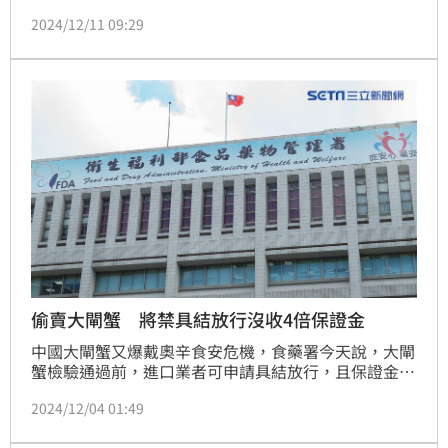
吃的話可以增強免疫力、防止感冒，不過其中的蟹黃、
2024/12/11 09:29
蟹膏膽固醇高，建議成人每次吃200克的蟹肉就好，千
萬不要過量。此外，因為螃蟹性寒，中醫師建議可以搭
配薑茶、紫蘇或酒釀驅寒暖胃。
偷賣大閘蟹 將禁具結放行沒收4倍保證金
中國大閘蟹又爆戴奧辛食安危機，食藥署今天說，大閘
蟹檢驗通過前，進口業者可申請具結放行，且保證金為
現行產品完稅價格4倍，一旦發現偷賣，將禁止具結放
2024/12/04 01:49
行，並沒收保證金。