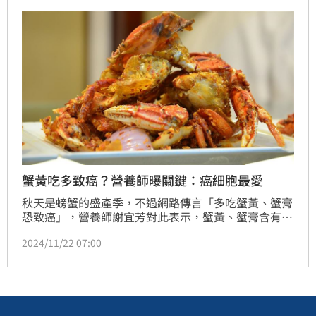
蟹黃吃多致癌？營養師曝關鍵：癌細胞最愛
秋天是螃蟹的盛產季，不過網路傳言「多吃蟹黃、蟹膏
恐致癌」，營養師謝宜芳對此表示，蟹黃、蟹膏含有較
高的膽固醇，如果人體攝取過多，導致膽固醇居高不
2024/11/22 07:00
下，恐增加罹癌風險，例如乳癌、胰臟癌等，建議民眾
一天吃一隻螃蟹就好，採用清蒸的方式為佳。