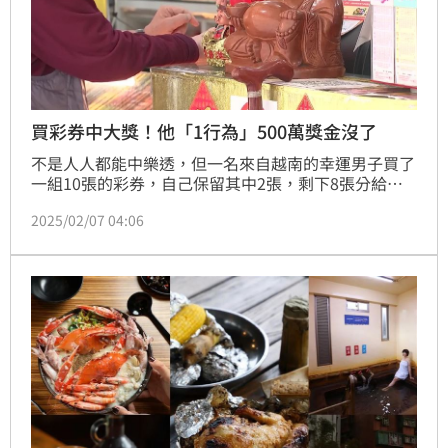
買彩券中大獎！他「1行為」500萬獎金沒了
不是人人都能中樂透，但一名來自越南的幸運男子買了
一組10張的彩券，自己保留其中2張，剩下8張分給親
友，親戚兌獎後發現竟然中了大獎，趕緊通知男子，沒
2025/02/07 04:06
想到彩券卻因為泡水而嚴重受損，導致無法兌獎，將近
40億越南盾（約新台幣520萬元）的獎金就這樣不翼而
飛，讓他超崩潰。