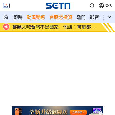
登入
即時
颱風動態
台股怎投資
熱門
影音
熱搜
都重
張景森轟慈濟為什麼這麼好騙？
柯轟陳