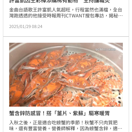
許富凱因王彩樺添購稀有動物 主持釀職災
金曲台語歌王許富凱人氣超旺，行程當然也滿檔，全台
灣跑透透的他接受時報周刊CTWANT搜包專訪，揭秘他
的包包中都放了哪些好物。在打開包包前，就能看到他
2025/01/29 08:24
的LV包上，掛著同樣是LV的烏龜及螃蟹吊飾，其中烏龜
是跟他情同母子的王彩樺送的禮物，螃蟹則是他自己買
的，「烏龜要有一些夥伴，剛好螃蟹是我喜歡的桃紅
色，滿搭的。」並說烏龜跟螃蟹都是限量版吊飾，算是
另類的「稀有動物」。
蟹含鋅防感冒！搭「薑片、紫蘇」驅寒暖胃
入秋之後，正是適合吃螃蟹的季節！秋蟹不只肉質肥
味，還有豐富營養。營養師解釋，因為螃蟹含鋅，適量