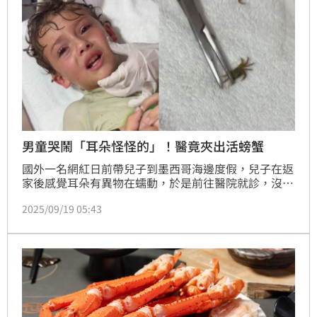
男童哭鬧「耳朵怪怪的」！醫竟夾出活螃蟹
國外一名網紅日前帶兒子到墨西哥海邊度假，兒子在返
家後感覺耳朵有異物在蠕動，於是前往醫院就診，沒想
到醫師用夾子從耳道夾出一隻小螃蟹，讓醫師跟網紅都
2025/09/19 05:43
嚇一跳，感到不可思議，這段從耳朵夾出螃蟹的影片獲
得2千多萬人次觀看。