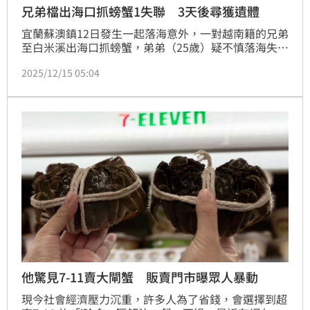
兄弟檔出海口抓螃蟹1失聯 3天後尋獲遺體
宜蘭蘇澳鎮12日發生一起落海意外，一對越南籍的兄弟
至白米溪出海口抓螃蟹，弟弟（25歲）疑不慎落海失
聯，搜救人員今天上午在事發海域尋獲遺體。
2025/12/15 05:04
他驚見7-11賣大閘蟹 販賣門市曝眾人暴動
現今社會經濟壓力沉重，許多人為了省錢，會選擇到超