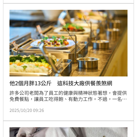
餐和9道秋蟹單品料理，台北文華東方酒店文華Café也
推出全新午間主餐。（賴俊佑）
他2個月胖13公斤 這科技大廠供餐羨煞網
許多公司老闆為了員工的健康與精神狀態著想，會提供
免費餐點，讓員工吃得飽、有動力工作。不過，一名網
友抱怨，自己在傳產公司上班，原本中餐都會訂便當，
2025/10/20 09:26
但最近改由廚媽煮飯，然而100多人的午餐預算只有
3500元，菜色竟是炒麵、滷蛋和豬血湯，甚至還端出
普渡拜拜的泡麵當正餐，根本吃不飽。貼文曝光後，引
發網友熱烈討論。有網友更分享科技大廠英業達的豐盛
午餐，甚至吃到螃蟹，短短兩個月就胖了13公斤。