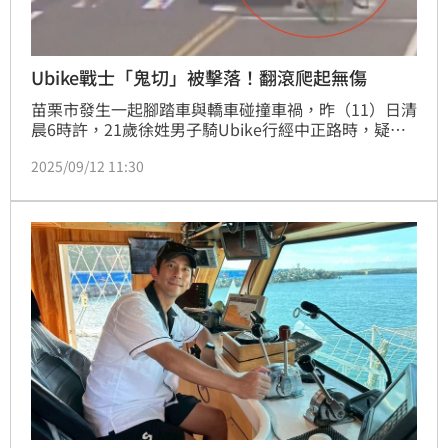
Ubike戰士「鬼切」被擊落！翻滾爬起無傷
苗栗市發生一起腳踏車與轎車碰撞車禍，昨（11）日清
晨6時許，21歲徐姓男子騎Ubike行經中正路時，疑似
貪快，突然「鬼切」車道內切入，後方轎車見狀緊急煞
2025/09/12 11:30
車，但仍閃避不及撞上徐男，所幸徐男遭撞擊後自行爬
起、無大礙，未送醫。至於事故詳情有待警方進一步釐
清。