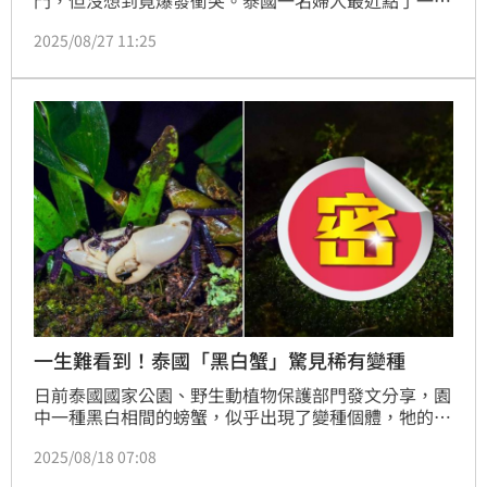
門，但沒想到竟爆發衝突。泰國一名婦人最近點了一份
蒸螃蟹，不過外送員誤送到鄰居家，婦人急忙上前詢
2025/08/27 11:25
問，沒想到鄰居馬圖（Mar Tu）竟不以為意表示，
「我吃光了，有什麼問題？」婦人兒子馬上撂人將馬圖
暴打一頓。
一生難看到！泰國「黑白蟹」驚見稀有變種
日前泰國國家公園、野生動植物保護部門發文分享，園
中一種黑白相間的螃蟹，似乎出現了變種個體，牠的外
觀呈現亮紫色；而原種的螃蟹數量本來就少，紫色個體
2025/08/18 07:08
可謂極罕見的現象；不少人看到貼文直呼漂亮、自己一
輩子都沒看過。