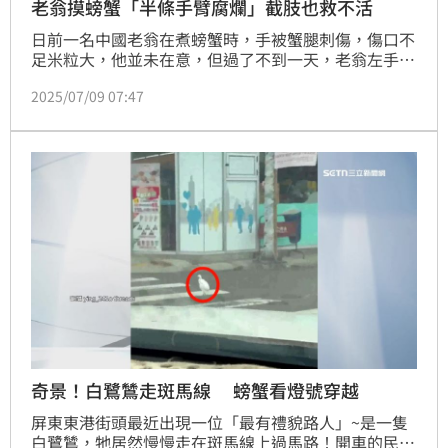
老翁摸螃蟹「半條手臂腐爛」截肢也救不活
日前一名中國老翁在煮螃蟹時，手被蟹腿刺傷，傷口不
足米粒大，他並未在意，但過了不到一天，老翁左手的
傷口處開始紅腫、流膿，到醫院時半隻左臂已發黑、腐
2025/07/09 07:47
爛，醫生緊急治療休克的他，進行截肢、血液透析等，
最終沒能搶救成功，老翁因感染海洋弧菌而不幸喪命。
奇景！白鷺鷥走斑馬線 螃蟹看燈號穿越
屏東東港街頭最近出現一位「最有禮貌路人」~是一隻
白鷺鷥，牠居然慢慢走在斑馬線上過馬路！開車的民眾