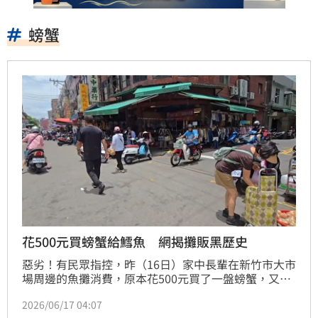
螃蟹
花500元買螃蟹給鱈魚 網揭攤販黑歷史
惡劣！有民眾指控，昨（16日）家中長輩在新竹市大市
場周邊的魚攤消費，原本花500元買了一盤螃蟹，又被
推銷500元的鱈魚，但最後付錢店家找了500元只給了
2026/06/17 04:07
鱈魚，拒絕給螃蟹，長輩吵不過對方，氣呼呼的帶鱈魚