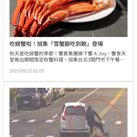
吃螃蟹啦！旭集「雪蟹腳吃到飽」登場
秋天是吃螃蟹的季節！饗賓集團旗下饗 A Joy、饗食天
堂推出期間限定秋蟹料理，旭集台北3間門市下午餐時
段更推出「雪蟹腳無限享用」；慕里諾集團精選泰國進
2025/09/15 02:05
口的優質軟殼蟹，10月底前旗下6大品牌勝政日式豬
排、勝勢日式豬排、勝急炸豬排丼、BEPPIN PASTA、
泰迪農園咖哩、Suage北海道湯咖哩推出軟殼蟹料理，
270元起就能享受滿滿蟹香。（賴俊佑）