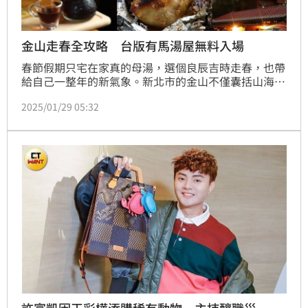
金山走春全攻略 台版有馬湯屋無料入場
春節假期只宅在家真的母湯，選個良辰吉時走春，也帶
給自己一整年的新氣象。新北市的金山不僅囊括山海景
觀，還有溫泉、老街與各種類型的在地美食，無論去約
2025/01/29 05:32
會，或者攜家帶眷出遊，都能全方位滿足「充實一日
遊」的條件，本篇整理金山一日遊推薦行程，現在立馬
準備出發！