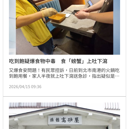
吃到飽疑爆食物中毒 食「螃蟹」上吐下瀉
又爆食安問題！有民眾控訴，日前到北市南港的火鍋吃
到飽用餐，家人半夜就上吐下瀉送急診，指出疑似是螃
蟹不新鮮，北市衛生局今日稽查採檢！早在去年11月，
2026/04/15 09:36
該間餐廳就曾被驗出，紅茶腸桿菌超標，高達1900
倍。