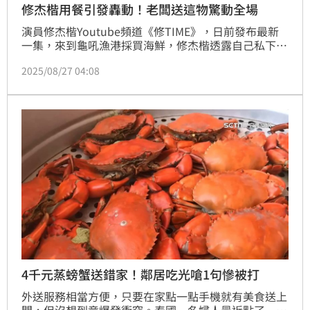
修杰楷用餐引發轟動！老闆送這物驚動全場
演員修杰楷Youtube頻道《修TIME》，日前發布最新
一集，來到龜吼漁港採買海鮮，修杰楷透露自己私下也
最喜歡到漁市場逛逛，遇到熱情的生魚片店家老闆是修
2025/08/27 04:08
杰楷的粉絲，特別留了珍貴的魚部位要給他，讓修杰楷
感動萬分，也忍不住直接現場大快朵頤吃起生魚片來。
趙浩雲
4千元蒸螃蟹送錯家！鄰居吃光嗆1句慘被打
外送服務相當方便，只要在家點一點手機就有美食送上