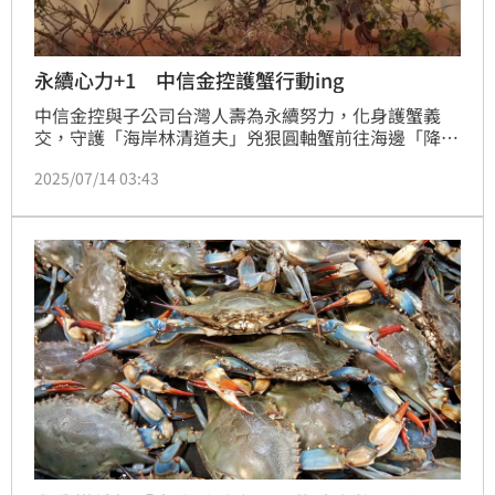
永續心力+1 中信金控護蟹行動ing
中信金控與子公司台灣人壽為永續努力，化身護蟹義
交，守護「海岸林清道夫」兇狠圓軸蟹前往海邊「降海
釋幼」，給牠們一條安全繁衍蟹寶之路。
2025/07/14 03:43