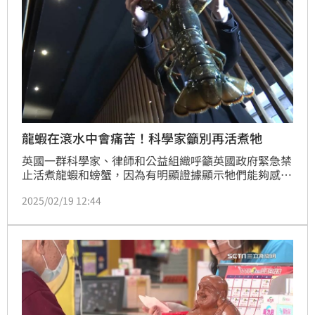
龍蝦在滾水中會痛苦！科學家籲別再活煮牠
英國一群科學家、律師和公益組織呼籲英國政府緊急禁
止活煮龍蝦和螃蟹，因為有明顯證據顯示牠們能夠感受
到痛苦。
2025/02/19 12:44