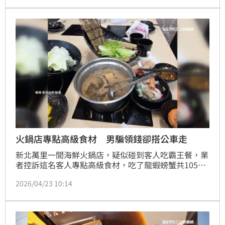
回家。家屬將整個過程PO網，提醒網友注意惡劣攤
販。
火鍋店專點高級食材 男騙領錢卻搭公車走
新北萬里一間海鮮火鍋店，疑似碰到客人吃霸王餐，業
者控訴這名客人專點高級食材，吃了龍蝦螃蟹共1056
元，供稱要去領錢，結果走出店外後直接搭公車離開，
2026/04/23 10:14
令店家傻眼。