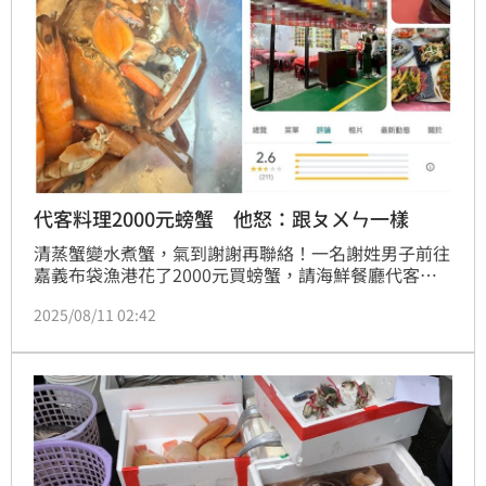
代客料理2000元螃蟹 他怒：跟ㄆㄨㄣ一樣
清蒸蟹變水煮蟹，氣到謝謝再聯絡！一名謝姓男子前往
嘉義布袋漁港花了2000元買螃蟹，請海鮮餐廳代客料
理，結果端出來，每一隻螃蟹都在滴水，讓他怒控：
2025/08/11 02:42
「跟ㄆㄨㄣ（廚餘）一樣」，回家一查才發現該店
Google評論僅2.6顆星，氣得PO網提醒，不要再有人跟
他一樣踩雷。對此，業者道歉，但強調未收代客料理
費，反控對方因此口出惡言飆罵三字經。