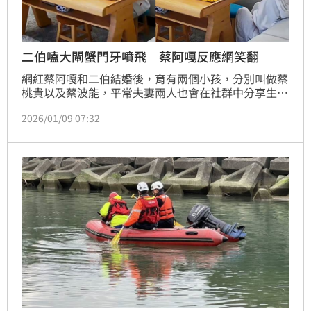
二伯嗑大閘蟹門牙噴飛 蔡阿嘎反應網笑翻
網紅蔡阿嘎和二伯結婚後，育有兩個小孩，分別叫做蔡
桃貴以及蔡波能，平常夫妻兩人也會在社群中分享生活
點滴，沒想到昨（8）日深夜兩人在臉書分享一段影
2026/01/09 07:32
片，夫妻倆在客廳肯大閘蟹啃到一半，二伯的門牙斷
掉，門牙貼片整顆飛出去，蔡阿嘎第一反應是淡定拿起
手機錄影，也讓眾人笑翻。