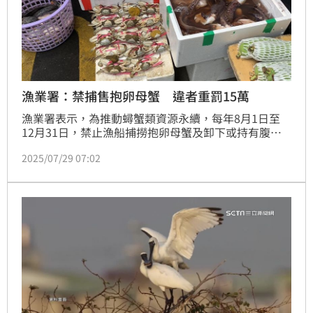
漁業署：禁捕售抱卵母蟹 違者重罰15萬
漁業署表示，為推動蟳蟹類資源永續，每年8月1日至
12月31日，禁止漁船捕撈抱卵母蟹及卸下或持有腹甲
離身的蟳蟹，也禁止販售或以販售為目的陳列、展示抱
2025/07/29 07:02
卵母蟹及腹甲離身的蟳蟹，違者最高可罰新台幣15萬
元。 漁業署今天發布新聞稿表示，「沿近海漁船捕撈
蟳蟹類漁獲管制措施」規定，鏽斑蟳、紅星梭子蟹、遠
海梭子蟹甲殼寬未滿9公分、善泳蟳未滿7公分，以及旭
蟹甲殼長未滿6公分，全年禁止捕撈，是為了讓蟳蟹資
源能達到性成