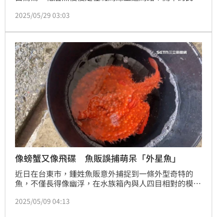
還乖乖讓牠先走，乘客笑說：「這隻比人還守交通規則
2025/05/29 03:03
啊！」 不只如此，高雄岡山也鬧出笑話，一整群羊在
街上閒晃，完全像在巡邏地盤。 動物亂入城市日常，
既可愛又讓人哭笑不得，也提醒大家開車真的要隨時注
意「非典型路況」。
像螃蟹又像飛碟 魚販誤捕萌呆「外星魚」
近日在台東市，鍾姓魚販意外捕捉到一條外型奇特的
魚，不僅長得像幽浮，在水族箱內與人四目相對的模
樣，更與外星人十分相似，魚販將畫面分享上網引起討
2025/05/09 04:13
論。這條有著橘紅外皮的魚，是安康目下棘茄科的棘茄
魚，外型吸睛但不具備實用價值，魚販誤捕，不願濫殺