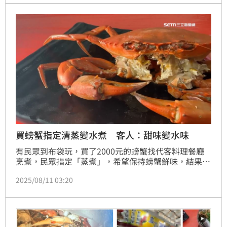
買螃蟹指定清蒸變水煮 客人：甜味變水味
有民眾到布袋玩，買了2000元的螃蟹找代客料理餐廳
烹煮，民眾指定「蒸煮」，希望保持螃蟹鮮味，結果發
現店家竟然用水直接煮，氣炸要求業者退1500元。業
2025/08/11 03:20
者解釋，消費者拿了10隻螃蟹，數量多，盤子放不下，
加上當天假日人多，所以直接把螃蟹用水煮，當下就跟
消費者道歉。其他餐廳業者表示，水煮螃蟹鮮甜味流
失，通常會拌其他食材讓螃蟹有味道，兩者差異大。