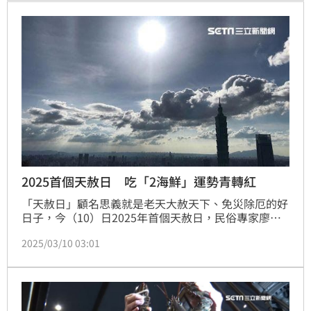
無辜，隔日便將牠放回大海。
2025首個天赦日 吃「2海鮮」運勢青轉紅
「天赦日」顧名思義就是老天大赦天下、免災除厄的好
日子，今（10）日2025年首個天赦日，民俗專家廖大
乙表示，要趁今天把握轉運時機，不妨透過食物幫自己
2025/03/10 03:01
「脫殼轉運」，可以吃螃蟹、蝦子，藉著把殼去除象徵
剝除不順，擺脫困境；此外，還可以於天赦日反省、懺
悔，透過布施來替自己招來貴人。