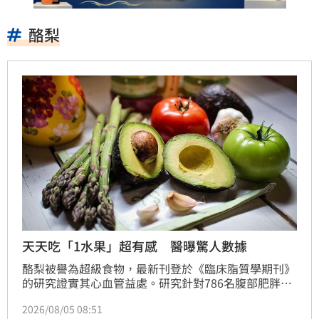
酪梨
天天吃「1水果」超有感 醫曝驚人數據
酪梨被譽為超級食物，最新刊登於《臨床脂質學期刊》
的研究證實其心血管益處。研究針對786名腹部肥胖成
年人進行26週實驗，發現每日食用一顆酪梨的受試者，
2026/08/05 08:51
血液中與動脈粥狀硬化密切相關的低密度脂蛋白