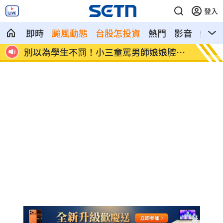
登入
即時
颱風動態
台股怎投資
熱門
影音
熱搜
腔判
桃猿3新秀剛報到就上場 曾總坦言有點快
憂22
養