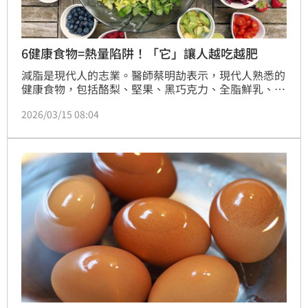
6健康食物=熱量陷阱！「它」讓人越吃越肥
減脂是現代人的志業。醫師蔡明劼表示，現代人熟悉的
健康食物，包括酪梨、堅果、黑巧克力、全脂鮮乳、鮭
魚、全蛋，是「高營養密度」的食物，但若吃多，也會
2026/03/15 08:04
讓人發胖。「有人說吃巧克力可幫助燃脂，但實際上大
部分人都是越吃越胖，很少看到人因為吃黑巧克力而減
肥成功。」