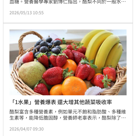
血糖。營養醫學專家劉博仁指出，酪梨不同於一般水
果，富含「好油脂」、膳食纖維與高鉀成分，有助增加
2026/05/13 10:55
飽足感、維持血壓平衡。不過，酪梨熱量並不低，重點
不在於「吃越多越好」，而是用來取代不健康油脂與精
緻點心，才能吃得健康又不易發胖。
「1水果」營養爆表 還大增其他蔬菜吸收率
酪梨富含多種營養素，例如單元不飽和脂肪酸、多種維
生素等，能降低膽固醇，營養師老辜表示，酪梨除了本
身營養密度高，伴同蔬菜一起食用時，酪梨可大幅提升
2026/04/07 09:30
β-胡蘿蔔素與葉黃素的吸收，且更能保護眼睛與大腦健
康，堪稱「默默加分的助攻型食物」。這讓同一份食