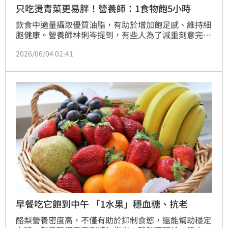
只吃燙青菜更易胖！營養師：1食物飽5小時
飲食中適量攝取優質油脂，有助於增加飽足感、維持細
胞健康。營養師林俐岑提到，有些人為了減重刻意完全
避油，反而容易造成血糖波動，進而更想攝取高糖或高
2026/06/04 02:41
精緻澱粉零食來快速補充能量。她建議，適量補充酪
梨，不只幫助抗餓，還能攝取膳食纖維。
早餐吃它飽到中午 「1水果」穩血糖、抗老
酪梨營養密度高，不僅有助於抑制食慾，還能幫助穩定