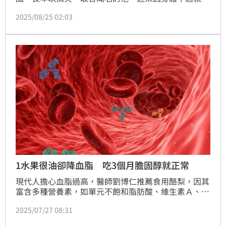
醫，竟意外確診罹患「血液疾病」，也就是俗稱的血
2025/08/25 02:03
癌。沈玉琳21日在臉書首度公開罹病經過，細數發病當
下的驚險場景，坦言病來得又急又兇：「不料我光是出
門走到電梯口，短短幾步路就快暈過去，電梯下B3停
車場時，我控制不住的靠著車門狂吐，然後氣若游絲的
跟芽芽說，我沒辦法去診所了，我要回家。」
1水果很油卻降血脂 吃3個月膽固醇就正常
現代人擔心血脂過高，醫師劉博仁推薦食用酪梨，因其
富含多種營養素，如單元不飽和脂肪酸、維生素Ａ、
Ｅ、Ｃ、菸鹼素等，能降低有害心血管健康的膽固醇及
2025/07/27 08:31
三酸甘油酯。他表示，曾有2名高血脂患者，因每天吃
酪梨，3個月後，低密度膽固醇（即壞的膽固醇）大