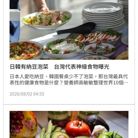
毛豆則以50至100克為宜，並避免添加過多高油脂醬
料。
日韓有納豆泡菜 台灣代表神級食物曝光
日本人愛吃納豆、韓國餐桌少不了泡菜，那台灣最具代
表性的健康食物是什麼？營養師高敏敏整理世界10個國
家的代表性健康食物，包括日本納豆、韓國泡菜、義大
2026/08/02 04:55
利特級初榨橄欖油、冰島深海鱈魚等，但她提醒，這些
食物都富含有益營養素，但再健康也不能過量，均衡、
多元飲食才是維持健康的關鍵。