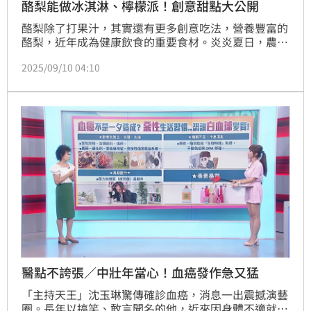
酪梨能做冰淇淋、檸檬派！創意甜點大公開
酪梨除了打果汁，其實還有更多創意吃法，營養豐富的
酪梨，近年成為健康飲食的重要食材。炎炎夏日，農糧
署在臉書分享三款簡單又有特色的酪梨甜點，不僅作法
2025/09/10 04:10
簡單，也兼顧營養與風味，不妨趁著假日動手試試看，
為夏天增添不同風味。
醫點不誇張／中壯年當心！血癌發作急又猛
「主持天王」沈玉琳驚傳確診血癌，消息一出震撼演藝
圈。長年以搞笑、敢言聞名的他，近來因身體不適就