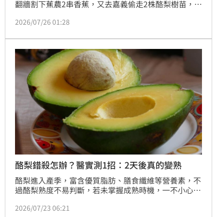
翻牆割下蕉農2串香蕉，又去嘉義偷走2株酪梨樹苗，甚
至被派出所同仁發現偷走1袋公用衛生紙；王男因此遭
2026/07/26 01:28
檢警搜索，他起初不認罪，但同事跟受害人出面指證歷
歷，他上法庭才改口，被依攜帶兇器竊盜、竊盜等罪，
判刑10個月有期徒刑，皆可易科罰金，沒收或追徵未扣
案衛生紙1袋，可上訴。
酪梨錯殺怎辦？醫實測1招：2天後真的變熟
酪梨進入產季，富含優質脂肪、膳食纖維等營養素，不
過酪梨熟度不易判斷，若未掌握成熟時機，一不小心就
可能「錯殺」。家醫科醫師李思賢發文表示，近日切了
2026/07/23 06:21
7顆酪梨，未料有1顆還沒有熟，讓他傷透腦筋，趕緊封