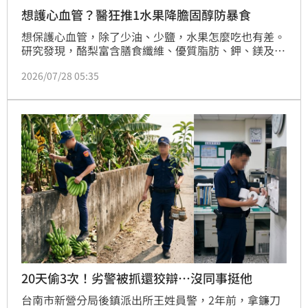
想護心血管？醫狂推1水果降膽固醇防暴食
想保護心血管，除了少油、少鹽，水果怎麼吃也有差。
研究發現，酪梨富含膳食纖維、優質脂肪、鉀、鎂及多
種抗氧化物，不僅攝取量越高，罹患冠心病及心血管疾
2026/07/28 05:35
病的風險越低，同時還能增加飽足感，減少暴飲暴食。
20天偷3次！劣警被抓還狡辯…沒同事挺他
台南市新營分局後鎮派出所王姓員警，2年前，拿鐮刀