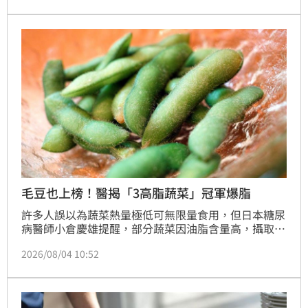
（LDL）顆粒總數顯著下降，平均減少49.1 nmol/L。
醫學界指出，LDL顆粒數量越少，能有效降低血管堆積
風險。儘管其他如LDL大小、高密度脂蛋白等指標無顯
著差異，但此發現顯示將酪梨納入日常飲食，確實能改
善關鍵心血管風險指標，為預防動脈粥狀硬化提供了一
項簡單且有效的飲食建議。
毛豆也上榜！醫揭「3高脂蔬菜」冠軍爆脂
許多人誤以為蔬菜熱量極低可無限量食用，但日本糖尿
病醫師小倉慶雄提醒，部分蔬菜因油脂含量高，攝取過
量恐導致熱量超標。根據食品成分資料庫，脂肪含量最
2026/08/04 10:52
高的前三名分別為落花生、酪梨與冷凍毛豆。其中花生
每百克含脂肪高達23.5克，酪梨與毛豆亦含有顯著油脂
與醣類。醫師建議，民眾在食用這些食材時應嚴格控制
分量，例如酪梨每次建議食用四分之一至二分之一顆，