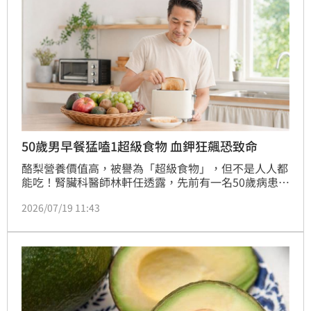
50歲男早餐猛嗑1超級食物 血鉀狂飆恐致命
酪梨營養價值高，被譽為「超級食物」，但不是人人都
能吃！腎臟科醫師林軒任透露，先前有一名50歲病患檢
查出腎臟病第二期，為了使身體變健康，便戒掉炸物，
2026/07/19 11:43
並將白飯改成糙米。不料在3個月後血鉀卻飆破正常
值，原來是因為他早餐改吃酪梨，自以為補充了優質脂
肪，卻忽略了酪梨的鉀含量比香蕉還高。