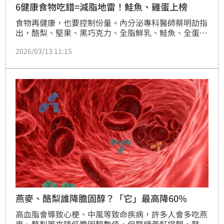
6健康食物吃錯=減脂地雷！鮭魚、雞蛋上榜
食物再健康，也要控制份量。內分泌專科醫師蔡明劼指
出，酪梨、堅果、黑巧克力、全脂鮮乳、鮭魚、全蛋6
種「營養滿分、熱量密度高」的食物，雖富含優質脂
2026/03/13 11:15
肪、蛋白質、纖維等，但仍須適量食用，別當作額外點
心，熱量一旦超過身體需求，仍可能轉化為脂肪堆積。
燕麥、酪梨誰降膽固醇？「它」最高降60%
高血脂會導致心梗、中風等致命疾病，許多人會多吃燕