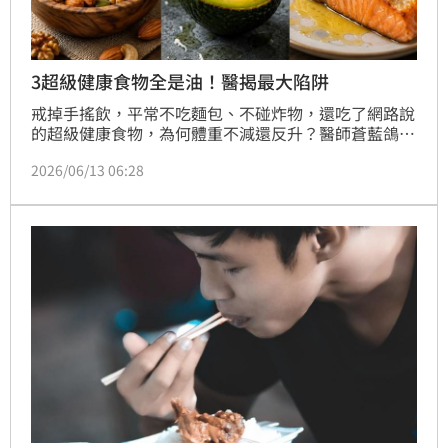
3超級健康食物全是油！醫揭最大陷阱
戒掉手搖飲，平常不吃麵包、不碰炸物，還吃了網路說
的超級健康食物，為何體重不減還反升？醫師蒼藍鴿
（吳其穎）指出，很多減重者會有一個嚴重的誤區，認
2026/06/13 06:28
為「只要是健康的食物，吃再多也不會胖」，如綜合堅
果、酪梨和鮭魚，這三種超級食物，就需要非常注意。