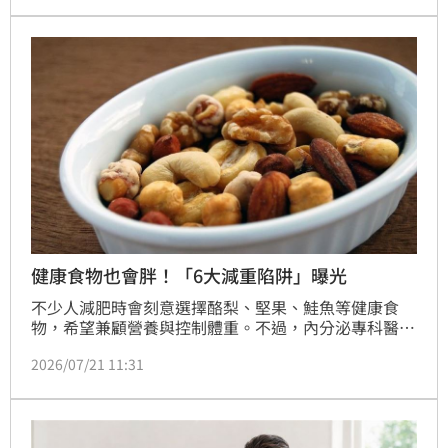
起來，事隔2天，酪梨最後竟成功熟成。
健康食物也會胖！「6大減重陷阱」曝光
不少人減肥時會刻意選擇酪梨、堅果、鮭魚等健康食
物，希望兼顧營養與控制體重。不過，內分泌專科醫師
蔡明劼提醒，健康食物不代表可以無限制食用，部分食
2026/07/21 11:31
材雖然營養價值高，但熱量密度也不低，若沒有控制份
量，同樣可能導致熱量超標，讓減脂效果大打折扣。