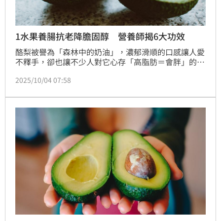
1水果養腸抗老降膽固醇 營養師揭6大功效
酪梨被譽為「森林中的奶油」，濃郁滑順的口感讓人愛
不釋手，卻也讓不少人對它心存「高脂肪＝會胖」的誤
解。對此，營養師薛曉晶強調，酪梨其實是最被低估的
2025/10/04 07:58
超級食物之一，不僅能改善膽固醇、穩定血糖、燃燒內
臟脂肪，更是腸道健康的守護者，是名副其實的「綠色
奇蹟」。