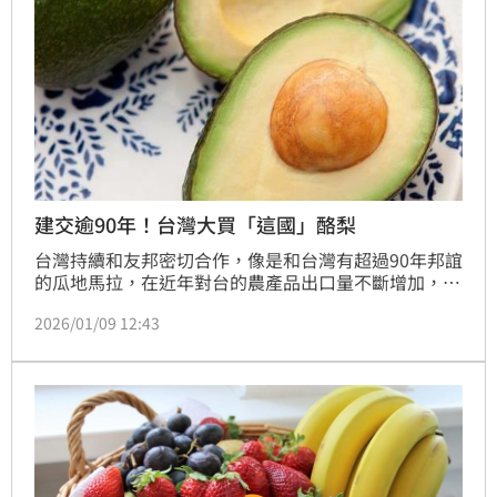
建交逾90年！台灣大買「這國」酪梨
台灣持續和友邦密切合作，像是和台灣有超過90年邦誼
的瓜地馬拉，在近年對台的農產品出口量不斷增加，不
僅海鮮、咖啡創下亮眼佳績，根據農業部統計，去年前
2026/01/09 12:43
11個月，我國酪梨的進口總額697.5萬美元，約台幣2.2
億，其中以美國和紐西蘭為大宗，瓜地馬拉酪梨也被外
界關注可望成為台灣進口酪梨的重要來源之一。