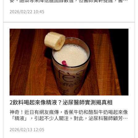
麥、酪梨等來降低膽固醇數值，但醫師黃軒提醒，醫學
真相是食物可降低5~10%膽固醇，藥物他汀(Statin)則
2026/02/22 10:45
能降低30~60%。就降低膽固醇而言，生活型態是基
礎，藥物才是關鍵工具。
2飲料喝起來像精液？泌尿醫師實測揭真相
神奇！近日有網友瘋傳，香蕉牛奶和酪梨牛奶喝起來像
「精液」，引起不少人關注。對此，泌尿科醫師顧芳瑜
便在IG分享影片實測，開喝這兩款牛奶，最後綜合女性
2026/02/13 12:05
給出的經驗，宣布由香蕉牛奶勝出，也讓網友傻眼大喊
以後怎麼面對這些口味。