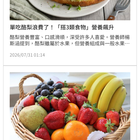
單吃酪梨浪費了！「搭3類食物」營養飆升
酪梨營養豐富、口感滑順，深受許多人喜愛。營養師楊
斯涵提到，酪梨雖屬於水果，但營養組成與一般水果不
同，最大特色是含有較多脂肪，以單元不飽和脂肪酸為
2026/07/31 01:14
主。她建議，每次食用約4分之1顆即可，並可搭配番
茄、深綠色蔬菜或紅蘿蔔等食材，有助於提升脂溶性營
養素的吸收。