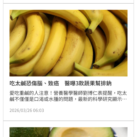
物，被身體更有效利用了。
吃太鹹恐傷腦、致癌 醫曝3款蔬果幫排鈉
愛吃重鹹的人注意！營養醫學醫師劉博仁表提醒，吃太
鹹不僅僅是口渴或水腫的問題，最新的科學研究顯示，
過量的鹽分（氯化鈉）其實是啟動全身發炎反應的「隱
2026/03/26 06:03
形開關」。劉博仁建議，民眾應減少加工食品攝取，例
如培根、火腿、泡麵及各種醃漬品是鈉的主要來源，儘
量選擇新鮮的原型食物，並攝取含鉀量較高的蔬果（如
香蕉、菠菜、酪梨），有助於身體排出過餘的鈉離子。