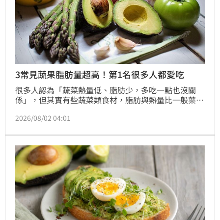
3常見蔬果脂肪量超高！第1名很多人都愛吃
很多人認為「蔬菜熱量低、脂肪少，多吃一點也沒關
係」，但其實有些蔬菜類食材，脂肪與熱量比一般葉菜
類高出不少。日本生活知識網站《dmenu》指出，像
2026/08/02 04:01
酪梨、毛豆、花生等食物，雖然富含營養，但攝取過量
仍可能造成熱量超標。