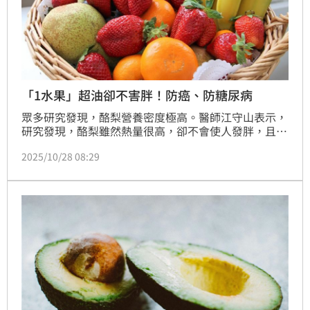
「1水果」超油卻不害胖！防癌、防糖尿病
眾多研究發現，酪梨營養密度極高。醫師江守山表示，
研究發現，酪梨雖然熱量很高，卻不會使人發胖，且可
降低「低密度脂蛋白」（俗稱壞的膽固醇），進而降低
2025/10/28 08:29
心臟病、糖尿病，及癌症的風險。