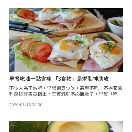
早餐吃油一點會瘦 「3食物」是燃脂神助攻
不少人為了減肥，早餐刻意少吃，甚至不吃，不過家醫
科醫師許書華指出，其實減肥不必餓肚子，早餐「吃對
油脂」反而有助於燃脂，建議選擇酪梨、無糖希臘優
2026/01/15 08:30
格、無調味堅果等「穩糖型早餐」，不只能夠穩定血
糖，還可以讓代謝更順暢。