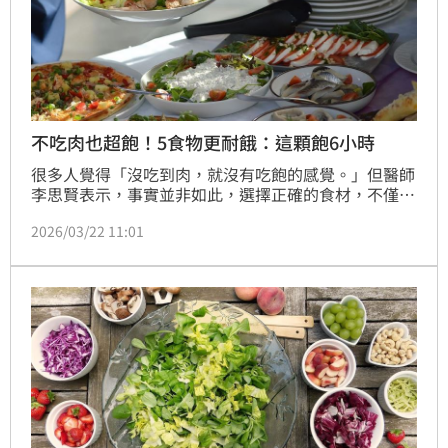
不吃肉也超飽！5食物更耐餓：這顆飽6小時
很多人覺得「沒吃到肉，就沒有吃飽的感覺。」但醫師
李思賢表示，事實並非如此，選擇正確的食材，不僅能
讓人更感到滿足，還能避免攝取過多熱量，穩定能量水
2026/03/22 11:01
平。他介紹5種能有效延長飽足感的超級食材，其中，
早餐加入一整顆酪梨可以讓飽足感維持長達6小時。