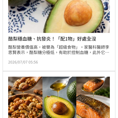
酪梨穩血糖、抗發炎！「配1物」好處全沒
酪梨營養價值高，被譽為「超級食物」。家醫科醫師李
思賢表示，酪梨糖分極低，有助於控制血糖，此外它還
含有omega-9，有助保護心血管、抗發炎等，但要留
2026/07/07 05:56
意，如果想要喝酪梨飲品，不要加入布丁，否則會抵消
所有好處。