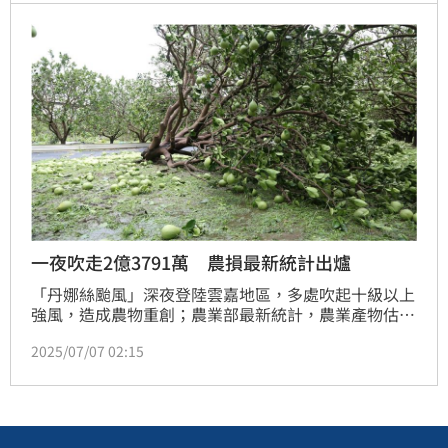
降、高密度膽固醇（即好的膽固醇）大增，且三酸甘油
酯也從200多降至130，酪梨堪稱「降膽固醇的水果霸
主。」
一夜吹走2億3791萬 農損最新統計出爐
「丹娜絲颱風」深夜登陸雲嘉地區，多處吹起十級以上
強風，造成農物重創；農業部最新統計，農業產物估計
損失金額2億3,791萬元，農作物被害面積3,328公頃，
2025/07/07 02:15
受損作物主要為文旦柚，被害面積800公頃，損害程度
50％，換算無收穫面積400公頃，損失金額達1億1,840
萬元；其次為龍眼、椪柑、食用玉米及香蕉等，其中臺
南市損失2億1,024萬元(占82%)最為大宗。農業部將啟
動災損應變會議。