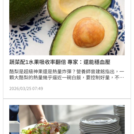
蔬菜配1水果吸收率翻倍 專家：還能穩血壓
酪梨是超級神果還是熱量炸彈？營養師曾建銘指出，一
顆大酪梨的熱量幾乎逼近一碗白飯，要控制好量，不要
照三餐吃。此外，酪梨的健康油脂能作為「營養推進
2026/03/25 07:49
器」，搭配生菜能讓蔬菜的吸收率直接翻倍。並富含鉀
離子，有助消水腫、穩定血壓。然而，慢性腎臟病患者
需謹慎食用，因高鉀可能引發高血鉀危機。