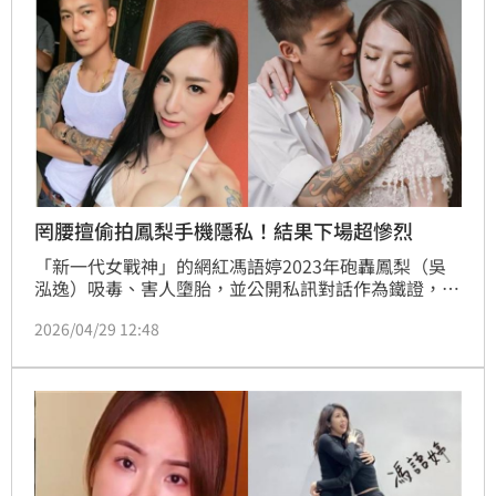
罔腰擅偷拍鳳梨手機隱私！結果下場超慘烈
「新一代女戰神」的網紅馮語婷2023年砲轟鳳梨（吳
泓逸）吸毒、害人墮胎，並公開私訊對話作為鐵證，引
發鳳梨怒告加重毀謗、妨害名譽與妨害電腦使用，並質
2026/04/29 12:48
疑馮語婷的真實身分是「男的」。嘉義地院近日宣判重
申了隱私權底線，鳳梨的前女友罔腰（江男）因非法取
得他人電磁紀錄，正式遭判刑處拘役 50 日（可易科罰
金 5 萬元）。