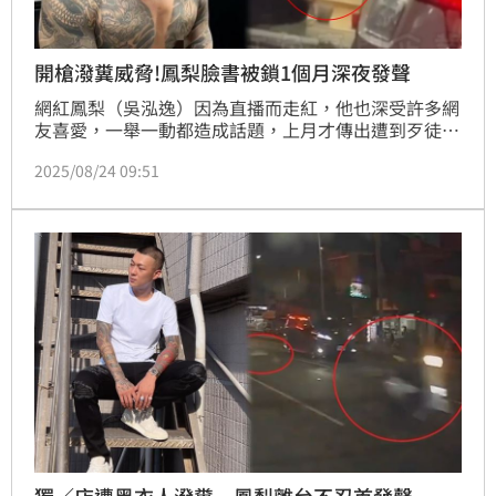
開槍潑糞威脅!鳳梨臉書被鎖1個月深夜發聲
網紅鳳梨（吳泓逸）因為直播而走紅，他也深受許多網
友喜愛，一舉一動都造成話題，上月才傳出遭到歹徒鎖
定連開12槍，所幸並無人員傷亡，又無預警曬出吊點滴
2025/08/24 09:51
的畫面，飲料店又遭人惡意攻擊，不斷出事，他今凌晨
更透露連臉書都出問題。