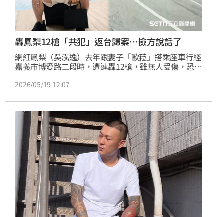
轟鳳梨12槍「共犯」返台歸案…檢方說話了
網紅鳳梨（吳泓逸）去年跟妻子「歐菈」搭乘座車行經
嘉義市博愛路二段時，遭連轟12槍，雖無人受傷，恐嚇
意味濃厚，此案主嫌、槍手未落網遭通緝。被列為共犯
2026/05/19 12:07
的陳冠璋出境馬來西亞被通緝，他透過管道傳話，強調
自己並非共謀，昨晚（18日）搭機抵台，檢方證實，人
入境時，已依法將他逮捕歸案。