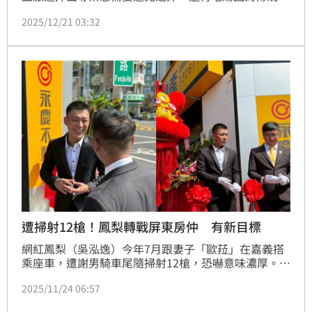
俗，希望能讓好運圓滿一整年，然而，女星于美人就點
2025/12/21 03:32
出不只要吃湯圓，其中一項美食也不能缺少，象徵能量
交換。蔡佩伶報導
遭掃射12槍！鳳梨轉戰屏東房仲 有新目標
網紅鳳梨（吳泓逸）今年7月跟妻子「歐菈」在嘉義搭
乘座車，遭謝男騎車尾隨掃射12槍，恐嚇意味濃厚。謝
男由林男及張男接應南下，行蹤不明，疑幕後主使者陳
2025/11/24 06:57
男早已潛逃出境，嘉檢繼日前起訴林男及張男。鳳梨近
日在社群更新動態，透露已轉換跑道在屏東永慶房屋當