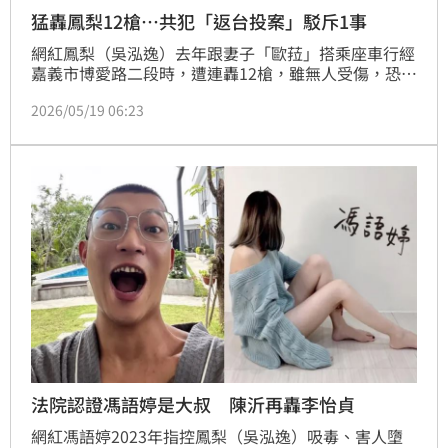
猛轟鳳梨12槍…共犯「返台投案」駁斥1事
網紅鳳梨（吳泓逸）去年跟妻子「歐菈」搭乘座車行經
嘉義市博愛路二段時，遭連轟12槍，雖無人受傷，恐嚇
意味濃厚。此案，主嫌、槍手未落網遭通緝，至於被視
2026/05/19 06:23
為共犯的陳冠璋，案發後出境馬來西亞，日前跟警方聯
繫，聲稱非此案「共謀」，於昨晚（18日）搭機抵台，
檢警預計今天（19日）將人解送歸案。
法院認證馮語婷是大叔 陳沂再轟李怡貞
網紅馮語婷2023年指控鳳梨（吳泓逸）吸毒、害人墮