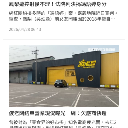
鳳梨遭控射後不理！法院判決揭馮語婷身分
網紅圈紛擾多時的「馮語婷」案，嘉義地院近日宣判。
經查，鳳梨（吳泓逸）前女友罔腰因於2018年擅自解
鎖鳳梨手機、翻拍私訊，依「非法取得電磁紀錄罪」處
2026/04/28 06:43
拘役50日。而操作「馮語婷」帳號的高姓男子，因散布
不實言論指控鳳梨害人墮胎、吸毒，犯散布文字誹謗
罪、恐嚇危害安全罪。考量高男已支付30 萬元與鳳梨
和解，法院判處拘役50日，緩刑 2年。
疲老闆結束營業現況曝光 網：欠廠商快還
曾被封為「零食界的好市多」知名電商疲老闆，去年3
月傳出跳票疑雲，後與網紅鳳梨（吳泓逸）隔空交火