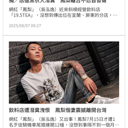
獨／店遭黑衣人潑糞 鳳梨離台不忍首發聲
網紅「鳳梨」（吳泓逸）近來斜槓經營飲料店
「19.5TEA」，沒想到傳出位在宜蘭、屏東的分店，遭
黑衣人潑糞，鳳梨昨疑似飛出國的，稍早則向《三立新
2025/08/07 09:27
聞網》做出回應。
飲料店遭潑糞洩恨 鳳梨偕妻震撼離開台灣
網紅「鳳梨」（吳泓逸）又出事！鳳梨7月15日才遭1
名歹徒騎機車尾隨連開12槍，沒想到事隔不到一個月，