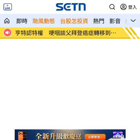
登入
即時
颱風動態
台股怎投資
熱門
影音
熱搜
到骨
白海豚發威！宜蘭強風磁磚砸、樹倒
白海豚
門