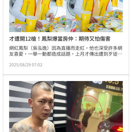
才遭開12槍！鳳梨爆當房仲：期待又怕傷害
網紅鳳梨（吳泓逸）因為直播而走紅，他也深受許多網
友喜愛，一舉一動都造成話題，上月才傳出遭到歹徒鎖
定連開12槍，所幸並無人員傷亡，又無預警曬出吊點滴
2025/08/29 07:02
的畫面，飲料店又遭人潑糞，不斷出事。鳳梨今（29
日）在IG更新動態，似乎透露已改行在永慶房屋上班，
「初踏入陌生領域感覺既期待又怕受傷害。」