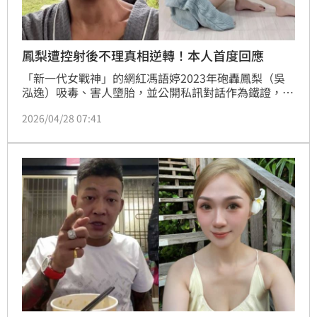
鳳梨遭控射後不理真相逆轉！本人首度回應
「新一代女戰神」的網紅馮語婷2023年砲轟鳳梨（吳
泓逸）吸毒、害人墮胎，並公開私訊對話作為鐵證，引
發鳳梨怒告加重毀謗、妨害名譽與妨害電腦使用。嘉義
2026/04/28 07:41
地院近日宣判，鳳梨前女友罔腰因於2018年擅自解鎖
鳳梨手機、翻拍私訊，處拘役50日；而操作「馮語婷」
帳號的高姓男子，判處拘役50日，緩刑 2年。對此，鳳
梨今（28日）晚間首度發文回應了。