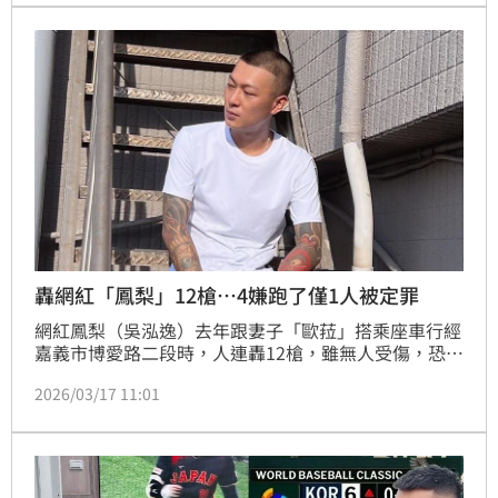
今（1日）在社群曬出自家愛貓過世的照片，並難過寫
道「孩子，感謝祢陪伴我度過這十年的歲月。」
轟網紅「鳳梨」12槍…4嫌跑了僅1人被定罪
網紅鳳梨（吳泓逸）去年跟妻子「歐菈」搭乘座車行經
嘉義市博愛路二段時，人連轟12槍，雖無人受傷，恐嚇
意味濃厚。此案，主嫌、槍手未落網遭通緝，另2名身
2026/03/17 11:01
分不詳的共犯仍待查；協助藏匿協助逃亡的23歲張姓同
夥落網都認罪，一審被法院，將他以藏匿人犯罪，處5
個月有期徒刑，得易科罰金，可上訴，並沒收扣案手
機。