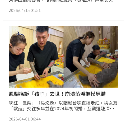
後，曾公開坦言身揹9位數的債務，當時他承諾會努力
2026/04/15 01:51
打拚還款，苦撐一年多後，14日晚間疲老闆無預警發布
聲明，宣布門市正式結束營業，今（15)日疲老闆門市
大門緊閉，電話也未接通。
鳳梨痛訴「孩子」去世！崩潰落淚撫摸屍體
網紅「鳳梨」（吳泓逸）以幽默台味直播走紅，與女友
「歐菈」交往多年並在2024年初閃婚，互動逗趣深受
喜愛。兩人因直播相識，歐菈擔任其「秘書」共同經營
2026/04/01 06:44
事業，兩人婚後積極規劃生子，常在社交平台放閃，歐
菈更是少數能制服鳳梨霸氣性格的另一半。沒想到鳳梨