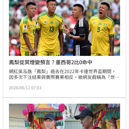
鳳梨從冥燈變預言？墨西哥2比0命中
網紅吳泓逸「鳳梨」過去在2022年卡達世界盃期間，
因多次下注結果與實際賽果相反，被網友戲稱為「世足
冥燈」。不過隨著2026年世界盃賽事展開，鳳梨再度
2026/06/12 07:03
成為討論焦點，首戰下注結果意外命中，再掀話題。林
宜君