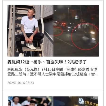
房仲，並勵志寫道：「在富饒人情味的國境之南，再一
次看到嶄新的目標。」
轟鳳梨12槍⋯槍手、首腦失聯！2共犯慘了
網紅鳳梨（吳泓逸）7月15日晚間，座車行經嘉義市博
愛路二段時，遭不明人士騎車尾隨掃射12槍逃逸，當時
妻子「歐菈」也在車上，雖無人受傷，恐嚇意味濃厚；
2025/10/16 06:23
槍手謝男、幕後主使者陳男在逃、遭通緝，負責接應、
藏匿謝男的林男及張男，被嘉義地檢署依幫助殺人未遂
及藏匿人犯等罪嫌起訴。