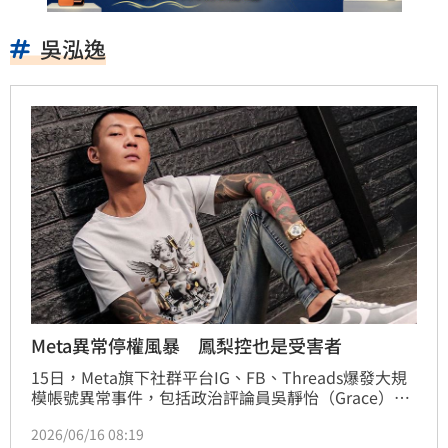
吳泓逸
Meta異常停權風暴 鳳梨控也是受害者
15日，Meta旗下社群平台IG、FB、Threads爆發大規
模帳號異常事件，包括政治評論員吳靜怡（Grace）、
網紅八炯、徐閉、前立委陳柏惟等多位名人，藝能界的
2026/06/16 08:19
賈永婕，均遭波及受害，網紅鳳梨（吳泓逸）也表示受