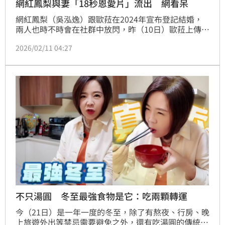
網紅鳳梨與妻「18秒恩愛片」流出 網看呆
網紅鳳梨（吳泓逸）跟歐菈在2024年宣布登記結婚，
兩人也時不時會在社群中放閃，昨（10日）歐菈上傳一
部形象片，感性提到「我們可以無話不說，也能共享沉
2026/02/11 04:27
默」。蔡佩伶報導
不只湯圓 冬至最強食物是它：吃兩顆轉運
今（21日）是一年一度的冬至，除了有熬夜、行房、晚
上旅遊外出等禁忌需要避免之外，還有吃湯圓的傳統習