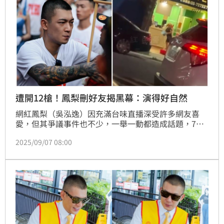
遭開12槍！鳳梨刪好友揭黑幕：演得好自然
網紅鳳梨（吳泓逸）因充滿台味直播深受許多網友喜
愛，但其爭議事件也不少，一舉一動都造成話題，7月
才傳出遭到歹徒鎖定連開12槍，所幸並無人員傷亡，又
2025/09/07 08:00
無預警曬出吊點滴的畫面，飲料店又遭人潑糞，不斷出
事，鳳梨今透露有開始刪好友。