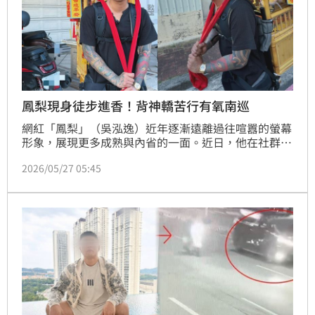
鳳梨現身徒步進香！背神轎苦行有氧南巡
網紅「鳳梨」（吳泓逸）近年逐漸遠離過往喧囂的螢幕
形象，展現更多成熟與內省的一面。近日，他在社群平
台上分享了自己參與傳統宗教進香活動的照片，只見他
2026/05/27 05:45
身穿低調黑衣、頭戴鴨舌帽，神情專注地用肩帶扛起精
緻的竹製神轎。鳳梨更在文中幽默表示，自己正「揹著
大老闆徒步南巡」，並順便完成了當日的有氧運動，一
改過往外放的風格，引發大批網友關注。