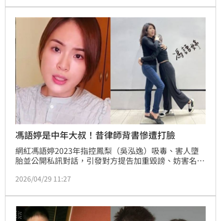
年，另鳳梨前女友罔腰因擅自解鎖手機翻拍私訊也遭判
拘役50日。隨著真相曝光，網紅陳沂再度發聲，直指自
己早在2024年5月直播就已拆穿內幕，如今「法院認
證」也讓整起事件全面翻車。
馮語婷是中年大叔！昔律師背書慘遭打臉
網紅馮語婷2023年指控鳳梨（吳泓逸）吸毒、害人墮
胎並公開私訊對話，引發對方提告加重毀謗、妨害名譽
及妨害電腦使用，嘉義地院近日判決出爐，認定「馮語
2026/04/29 11:27
婷」帳號實為他人操作，背後為高姓男子，判處拘役50
日、緩刑2年。網紅陳沂開酸「法院認證是假帳號」，
更點名當初替「她」背書的律師李怡貞：「再拗真的很
難看」。