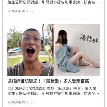
胎並公開私訊對話，引發對方提告加重誹謗、妨害名譽
及妨害電腦使用，嘉義地院近日判決出爐，認定「馮語
2026/04/30 06:02
婷」帳號實為他人操作，背後為高姓男子，判處拘役50
日、緩刑2年。事情水落石出後，網紅陳沂立刻開酸
「法院認證是假帳號」，並點名當初替「她」背書的律
師李怡貞：「再拗真的很難看」。昨（29）日晚間陳沂
再度發文討拍，表示整件事自己就是一個單純受害者，
所做的就是幫
馮語婷世紀騙局！「殺豬盤」多人受騙百萬
網紅馮語婷2023年爆料鳳梨（吳泓逸）吸毒、害人墮
胎並公開私訊對話，引發對方提告加重毀謗、妨害名譽
及妨害電腦使用，嘉義地院近日判決出爐，認定「馮語
2026/04/29 12:35
婷」帳號實為高姓男子操作，判處拘役50日、緩刑2