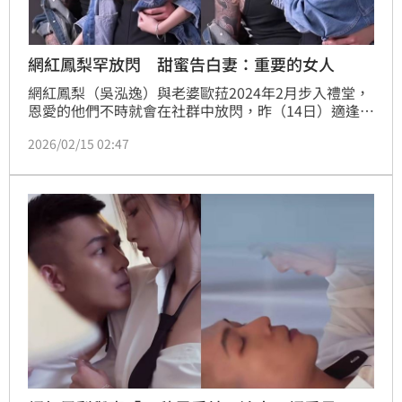
網紅鳳梨罕放閃 甜蜜告白妻：重要的女人
網紅鳳梨（吳泓逸）與老婆歐菈2024年2月步入禮堂，
恩愛的他們不時就會在社群中放閃，昨（14日）適逢西
洋情人節，鳳梨IG也發出一部告白妻子的影片，甜蜜喊
2026/02/15 02:47
話歐菈「妳是我生命中最重要的女人，沒有之一」。蔡
佩伶報導