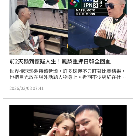
前2天輸到懷疑人生！鳳梨重押日韓全回血
世界棒球熱潮持續延燒，許多球迷不只盯著比賽結果，
也把目光放在場外話題人物身上。近期不少網紅在社群
分享看球與下注心得，其中以網紅「鳳梨」吳泓逸的
2026/03/08 07:41
「經典賽下注實錄」最引發討論。林宜君