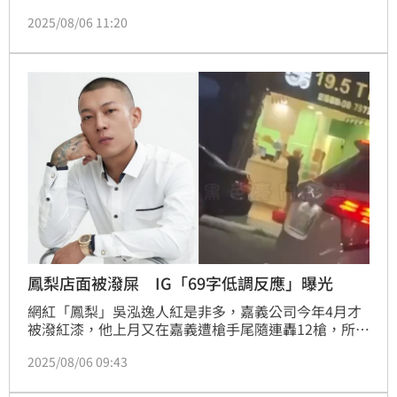
今（6）日凌晨傳出鳳梨位在宜蘭、屏東的飲料店
2025/08/06 11:20
「19.5TEA」遭黑衣人潑糞伺候。對此，鳳梨本人尚未
針對此事回應，甚至在社群曬出與老婆歐菈在飛機上的
影片，疑似離開台灣。
鳳梨店面被潑屎 IG「69字低調反應」曝光
網紅「鳳梨」吳泓逸人紅是非多，嘉義公司今年4月才
被潑紅漆，他上月又在嘉義遭槍手尾隨連轟12槍，所幸
無人受傷。豈料相隔不到1個月，鳳梨位在宜蘭、屏東
2025/08/06 09:43
的飲料店「19.5TEA」今（6）日凌晨遭黑衣人潑灑穢
物；不過他尚未對此做出回應，僅在社群平台例行性更