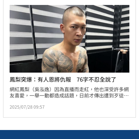
新。
鳳梨突爆：有人恩將仇報 76字不忍全說了
網紅鳳梨（吳泓逸）因為直播而走紅，他也深受許多網
友喜愛，一舉一動都造成話題，日前才傳出遭到歹徒鎖
定連開12槍，所幸並無人員傷亡，25日又無預警曬出
2025/07/28 09:57
吊點滴的畫面，昨則表示要「刪除不重要的人」。