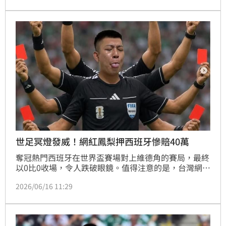
害。
世足冥燈發威！網紅鳳梨押西班牙慘賠40萬
奪冠熱門西班牙在世界盃賽場對上維德角的賽局，最終
以0比0收場，令人跌破眼鏡。值得注意的是，台灣網紅
鳳梨（吳泓逸 ）也再度展現他「世足冥燈」的恐怖威
2026/06/16 11:29
力！鳳梨下重注，看好西班牙痛宰對手，結果一場球賽
踢完直接蒸發了新台幣40萬元，他氣到在社群上飆粗
口，意外成為網路上熱門的足球迷因。