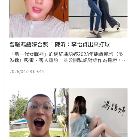
曾曬馮語婷合照 ！陳沂：李怡貞出來打球
「新一代女戰神」的網紅馮語婷2023年砲轟鳳梨（吳
泓逸）吸毒、害人墮胎，並公開私訊對話作為鐵證，引
發鳳梨怒告。嘉義地院近日宣判，鳳梨前女友罔腰因於
2026/04/28 09:44
2018年擅自解鎖鳳梨手機、翻拍私訊，處拘役50日；
而操作「馮語婷」帳號的高姓男子，判處拘役50日，緩
刑 2年。由於美女律師李怡貞先前自稱和馮語婷見面，
還PO出兩人相擁合照，對此，網紅陳沂今（28日）晚
間開嗆「李怡貞出來打球啊！」