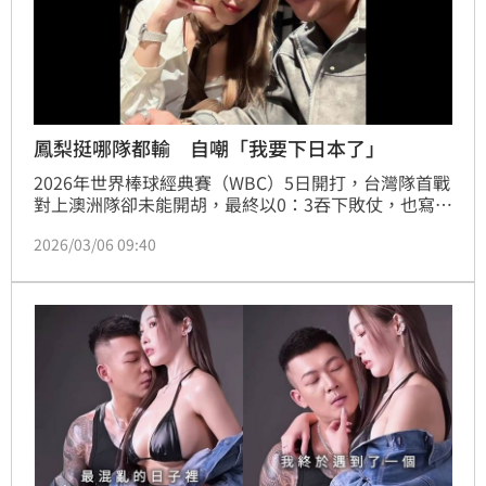
鳳梨挺哪隊都輸 自嘲「我要下日本了」
2026年世界棒球經典賽（WBC）5日開打，台灣隊首戰
對上澳洲隊卻未能開胡，最終以0：3吞下敗仗，也寫下
尷尬紀錄，這是台灣隊在WBC賽史上首次輸給澳洲，
2026/03/06 09:40
兩隊交手也首度遭到對手完封。比賽結果引發球迷熱
議，連網紅「鳳梨」吳泓逸也意外成為話題焦點。林宜
君