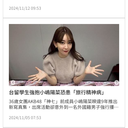
的客機遭遇砲火波及，一名空服員受到輕傷，旅客平安
2024/11/12 09:53
沒事。
台留學生強抱小嶋陽菜恐患「旅行精神病」
36歲女團AKB48「神七」前成員小嶋陽菜睽違9年推出
新寫真集，出席活動卻意外到一名外國籍男子強行摟抱
導致她倒地不起，警方獲報趕來將他依現行犯逮捕。42
2024/11/05 07:53
歲嫌犯稱為台灣語言留學生，同時真面目曝光。對此，
專家表示對方應該患有「旅行精神病」