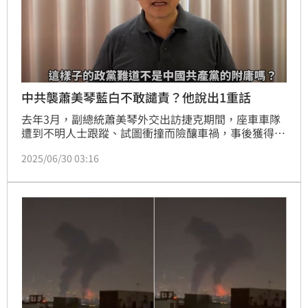
中共襲蕭美琴藍白不敢譴責？他說出1重話
去年3月，副總統蕭美琴外交出訪捷克期間，座車車隊
遭到不明人士跟蹤、試圖衝撞而險釀車禍，事後獲得捷
克軍情局證實，背後恐有中國外交勢力的介入。針對此
2025/06/30 03:16
事件，藍白不僅為表達譴責，國民黨立委廖先翔更揶揄
「中國很遜，怎麼沒撞到」，引發爭議。民進黨立委王
定宇今（30）日就說出重話，認為立法委員是人民一票
一票選出來的，怎麼會膝蓋這麼軟？更質疑這樣的立場
像是中共附庸。