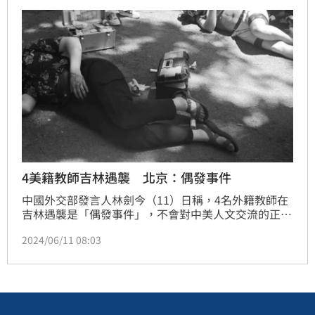
軟骨也幾乎被咬掉，左側上唇部甚至被咬到牙齦露出，
呈現嚴重失血性休克症狀。此案件透過「遠傳5G救護
車」即時回傳及監控面，將危急個案緊急後送往林口長
庚
4美籍教師吉林遇襲 北京：偶發事件
中國外交部發言人林劍今（11）日稱，4名外籍教師在
吉林遇襲是「偶發事件」，不會對中美人文交流的正常
開展造成影響。
2024/06/11 08:03