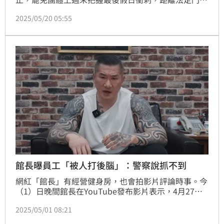
只差約3000份。不過，上週五下午，有罷團小蜜蜂志
2025/05/20 05:55
工到基隆百福黃昏市場舉牌拚連署份數，結果遭一名婦
人襲擊，志工被當場推倒重摔在地，險些撞擊到後腦
杓，後果恐怕不堪設想。
館長曝員工「被人打後腦」：警察說抓不到
網紅「館長」有經營健身房，也會拍影片評論時事。今
（1）日晚間館長在YouTube發布影片表示，4月27
日，桃園中壢館一名員工在發傳單時，被「政治狂熱份
2025/05/01 08:21
子」重擊後腦勺，對方還嚴厲批評館長在426的發言，
事後員工有到警局報案，得到的回應是「可能找不到