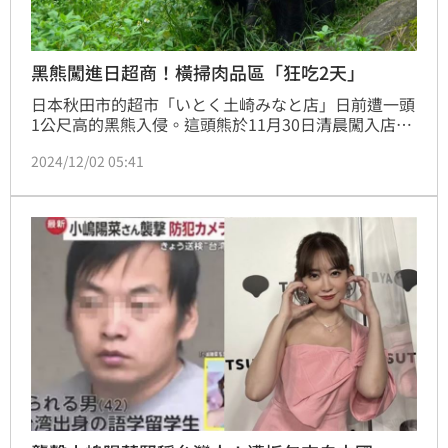
黑熊闖進日超商！橫掃肉品區「狂吃2天」
日本秋田市的超市「いとく土崎みなと店」日前遭一頭
1公尺高的黑熊入侵。這頭熊於11月30日清晨闖入店
內，並襲擊了一名正在開店準備的47歲男性員工，該名
2024/12/02 05:41
男性員工他頭部、臉部因此受傷。後續黑熊就待在超市
整整兩天，目前有消息指出，這頭黑熊已經成功被捕
獲。