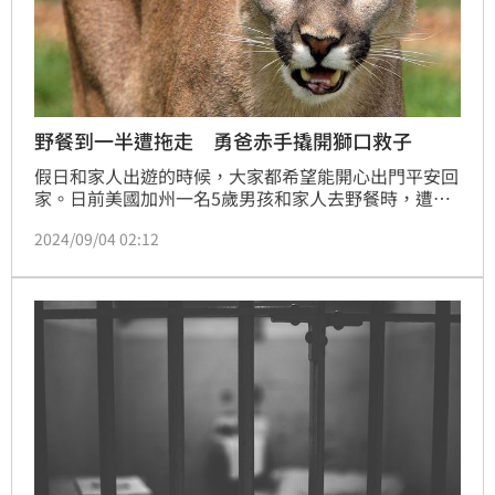
野餐到一半遭拖走 勇爸赤手撬開獅口救子
假日和家人出遊的時候，大家都希望能開心出門平安回
家。日前美國加州一名5歲男孩和家人去野餐時，遭到
美洲山獅襲擊，男童父親衝向山獅與其搏鬥，最後從牠
2024/09/04 02:12
的口中救出兒子。