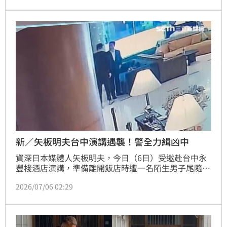
年遭黑衣人持鐵鎚襲擊的舊案；當時檢警調查嫌犯稱因
「影片不好笑」而買兇，但蔡阿嘎夫婦隨後在節目中親
口證實新聞報導僅是檯面上的說法，背後真正的襲擊原
因「不能講」。
新／矢板明夫台中演講遇襲！警全力緝凶中
資深日本媒體人矢板明夫，今日（6日）受邀赴台中永
豐棧酒店演講，準備離開飯店時遭一名陌生男子尾隨，
並出手攻擊臉部，男子犯案後逃離現場，工作人員將矢
2026/07/06 02:29
板明夫送醫治療並報警處理，目前警方已調閱周邊監視
器，正在追查嫌犯身分及行蹤，全案將朝傷害罪偵辦。