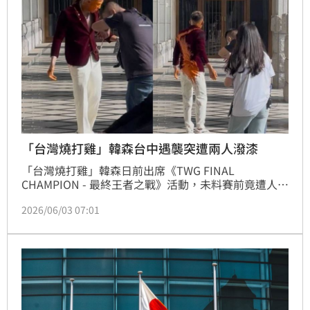
「台灣燒打雞」韓森台中遇襲突遭兩人潑漆
「台灣燒打雞」韓森日前出席《TWG FINAL 
CHAMPION - 最終王者之戰》活動，未料賽前竟遭人潑
漆攻擊。5月23日下午4點10分左右，他與老婆現身台
2026/06/03 07:01
中葳格國際會議中心時，突遭兩名不明人士潑灑橘色油
漆，導致全身與臉部大面積沾染，現場一度陷入混亂，
工作人員也緊急協助處理。