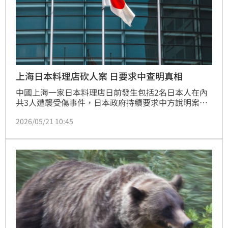
上海日本料理店砍人案 日要求中查明真相
中國上海一家日本料理店日前發生包括2名日本人在內
共3人遭襲受傷事件，日本政府持續要求中方說明案
情。正在中國訪問的日本外務副大臣堀井巖今（21）日
2026/05/21 10:45
表示，日方將持續要求中國「查明真相並作出明確說
明」。