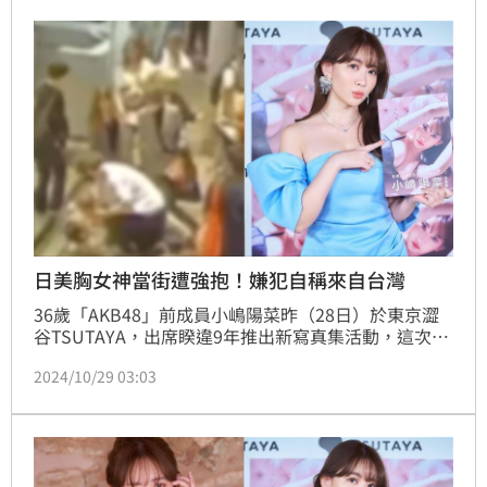
日美胸女神當街遭強抱！嫌犯自稱來自台灣
36歲「AKB48」前成員小嶋陽菜昨（28日）於東京澀
谷TSUTAYA，出席睽違9年推出新寫真集活動，這次是
她遠赴西班牙拍攝，怎料她突然遭一名外國籍男子強行
2024/10/29 03:03
摟抱導致她倒地不起，工作人員撥打110報案，該男因
涉嫌強抱倒地被捕，所幸小嶋陽菜並未受傷，現在傳出
嫌犯「自稱來自台灣」。