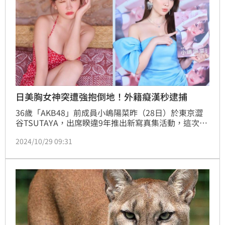
日美胸女神突遭強抱倒地！外籍癡漢秒逮捕
36歲「AKB48」前成員小嶋陽菜昨（28日）於東京澀
谷TSUTAYA，出席睽違9年推出新寫真集活動，這次是
她遠赴西班牙拍攝，怎料她突然遭一名外國籍男子強行
2024/10/29 09:31
摟抱導致她倒地不起，工作人員撥打110報案，該男因
涉嫌施暴被捕，所幸小嶋陽菜並未受傷。