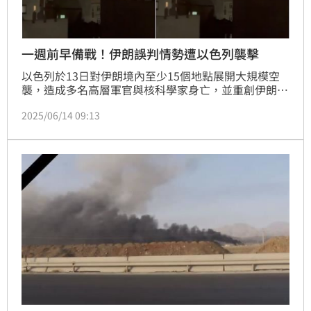
一週前早備戰！伊朗誤判情勢遭以色列襲擊
以色列於13日對伊朗境內至少15個地點展開大規模空
襲，造成多名高層軍官與核科學家身亡，並重創伊朗的
國防設施與飛彈庫存。伊朗方面的消息指出，原本預期
2025/06/14 09:13
以色列會等待與美國的核談判結束後才採取行動，結果
誤判情勢，錯失防備時機。