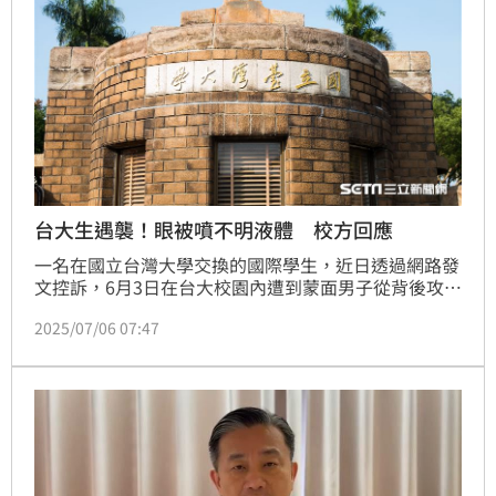
台大生遇襲！眼被噴不明液體 校方回應
一名在國立台灣大學交換的國際學生，近日透過網路發
文控訴，6月3日在台大校園內遭到蒙面男子從背後攻
擊，不僅眼睛被噴入刺激性液體，還導致腳踝嚴重扭
2025/07/06 07:47
傷，必須由救護車送往台北仁愛醫院治療。學生指控後
續，確定襲擊男子是台大學生，但至今一個多月了，始
終未收到任何來自台大的正式通知，包括校方對該名加
害學生的調查結果或處置情況。對此，台大晚間回應，
事發第一時間就全力協助學生，包括聯絡救護車送醫院
檢查及驗傷，並持續