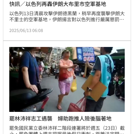
快訊／以色列再轟伊朗大布里市空軍基地
以色列13日清晨攻擊伊朗德黑蘭，稍早再度襲擊伊朗大
不里士的空軍基地，伊朗揚言對以色列進行嚴厲懲罰，
派出上百架無人機以色列國防部長卡茲（Israel Katz）
2025/06/13 06:08
稍早宣布，全國進入緊急狀態，並關閉空域抵擋伊朗反
擊。卡茲預料到伊朗將會對以色列發動飛彈與無人機攻
擊，立即簽署特別命令，並宣告後備民防系統（Home 
Front Command）在全國啟動「特別緊急狀態」。目
前，以色列多地已經響起了空襲警報。
罷林沛祥志工遇襲 婦助跑推人險後腦著地
罷免國民黨立委林沛祥二階段連署將於週五（23日）截
止，罷免團體上週末把握最後假日衝刺，距離法定門檻