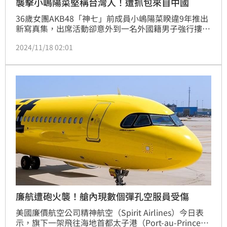
襲擊小嶋陽菜堅稱台灣人！遭抓包來自中國
36歲女團AKB48「神七」前成員小嶋陽菜睽違9年推出
新寫真集，出席活動卻意外到一名外國籍男子強行摟抱
導致她倒地不起，警方獲報趕來將他依現行犯逮捕。42
2024/11/18 02:01
歲嫌犯稱為台灣語言留學生，同時真面目曝光。然而，
今（18）日媒踢爆，這名襲擊她的男子，其實是來自中
國籍的留學生。
廉航遭砲火襲！艙內現數個彈孔空服員受傷
美國廉價航空公司精神航空（Spirit Airlines）今日表
示，旗下一架飛往海地首都太子港（Port-au-Prince）