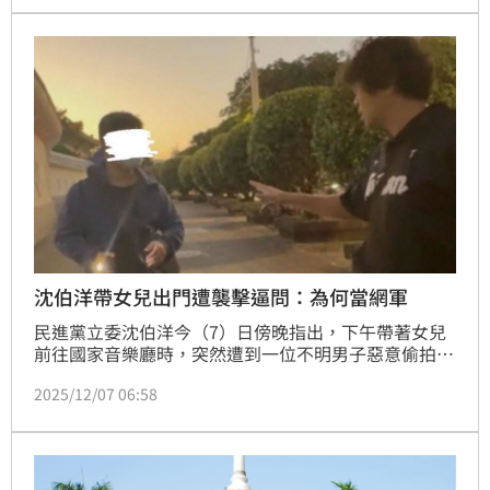
沈伯洋帶女兒出門遭襲擊逼問：為何當網軍
民進黨立委沈伯洋今（7）日傍晚指出，下午帶著女兒
前往國家音樂廳時，突然遭到一位不明男子惡意偷拍，
自己上前詢問時，對方卻反問他「為什麼做網軍？」、
2025/12/07 06:58
「不知道自己做什麼壞事嗎？」等。即最後更留下一
句，「寧願相信共產黨也不信你」。事件一出，立刻引
發關注。