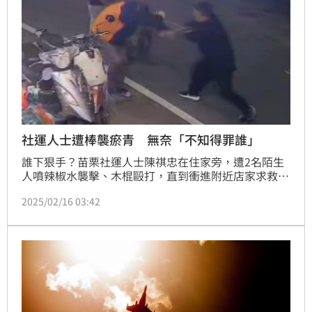
社運人士遭棒襲瘀青 無奈「不知得罪誰」
誰下狠手？苗栗社運人士陳祺忠在住家旁，遭2名陌生
人噴辣椒水襲擊、木棍毆打，直到衝進附近店家求救，
惡煞才匆匆離開。陳祺忠大腿布滿嚴重瘀青，他說多年
2025/02/16 03:42
來協助過的自救會太多，到底得罪誰，實在猜不到。警
方過濾監視器逮人，但涉嫌施暴的2名男子，針對下手
動機，說詞避重就輕。