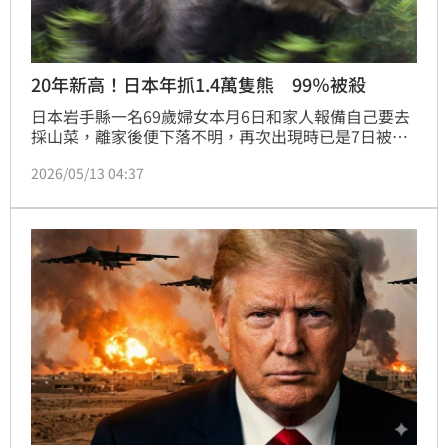
20年新高！日本年抓1.4萬隻熊 99％被殺
日本岩手縣一名69歲婦女本月6日和家人報備自己要去
採山菜，離家後便下落不明，再次出現時已是7日被發
現陳屍山區。警方表示死者死因為出血性休克，臉部和
2026/05/13 04:37
頭部出現被野獸抓傷的痕跡，因而研判這名女性是遭熊
攻擊致死。而熊攻擊人已經不是第一次，早在一個月前
岩手縣也有一名婦女死於熊爪。