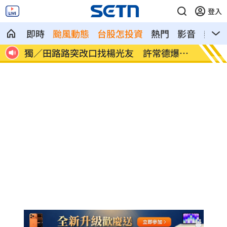
登入
即時
颱風動態
台股怎投資
熱門
影音
熱搜
爆內
亨特認特權 哽咽談父拜登癌症轉移到骨
白海豚
頭