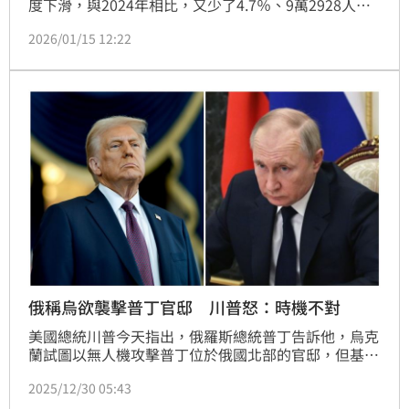
度下滑，與2024年相比，又少了4.7％、9萬2928人，
人數已是連續13年減少。外界推測日企是受到中國經濟
2026/01/15 12:22
成長趨緩，及中國境內安全問題，而對派遣員工到中國
有所疑慮。
俄稱烏欲襲擊普丁官邸 川普怒：時機不對
美國總統川普今天指出，俄羅斯總統普丁告訴他，烏克
蘭試圖以無人機攻擊普丁位於俄國北部的官邸，但基輔
當局已經否認俄方這項指控。
2025/12/30 05:43