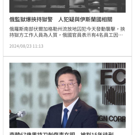
俄監獄爆挾持獄警 人犯疑與伊斯蘭國相關
俄羅斯南部伏爾加格勒州流放地囚犯今天發動襲擊，挾
持獄方工作人員為人質，俄國官員表示有4名員工因此
受傷住院。這是俄國監獄自今年6月以來，第2度發生這
2024/08/23 11:13
類事件。
南韓67歲男持刀刺傷李在明 被判15年徒刑