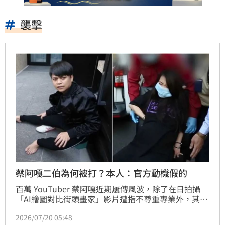
襲擊
蔡阿嘎二伯為何被打？本人：官方動機假的
百萬 YouTuber 蔡阿嘎近期屢傳風波，除了在日拍攝
「AI繪圖對比街頭畫家」影片遭指不尊重專業外，其妻
二伯創立的母嬰品牌「HAHABABY」亦深陷多國商品
2026/07/20 05:48
抄襲疑雲。這系列爭議也讓外界重新翻出兩人在 2020 