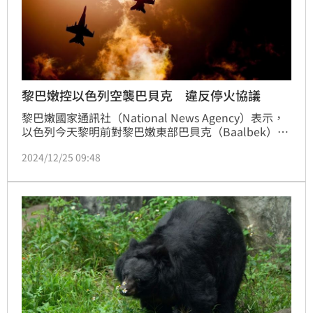
黎巴嫩控以色列空襲巴貝克 違反停火協議
黎巴嫩國家通訊社（National News Agency）表示，
以色列今天黎明前對黎巴嫩東部巴貝克（Baalbek）地
區發動空襲，稱此舉「違反」以色列和黎巴嫩真主黨間
2024/12/25 09:48
脆弱的停火協議。