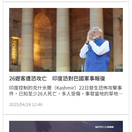
（犯人）」；這讓他感嘆「我們的政治不應該搞得如此
對立」。
26遊客遭恐攻亡 印度恐對巴國軍事報復
印度控制的克什米爾（Kashmir）22日發生恐怖攻擊事
件，已知至少26人死亡，多人受傷。事發當地的草地上
血跡斑斑，傷亡者坐臥在各處的畫面駭人。路透社報
2025/04/24 12:46
導，這是印度20年來最嚴重的襲擊平民事件。雖然目前
尚未釐清恐攻兇手隸屬哪個組織，但事發隔日，印度已
將矛頭對準巴基斯坦，宣布與巴國外交關係降級，並制
定一系列報復性措施。同時，印度表示不排除軍事報
復。