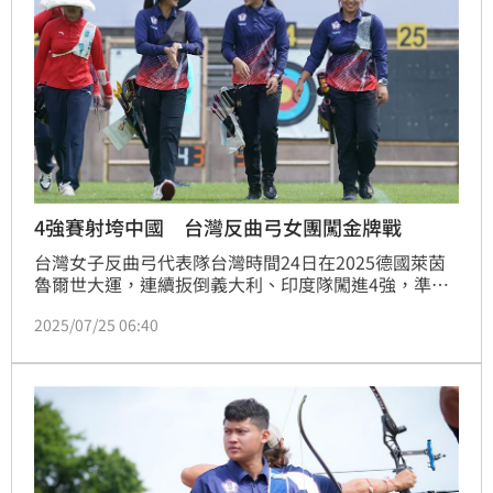
4強賽射垮中國 台灣反曲弓女團闖金牌戰
台灣女子反曲弓代表隊台灣時間24日在2025德國萊茵
魯爾世大運，連續扳倒義大利、印度隊闖進4強，準決
賽面對勁敵中國隊，最終也以5：3漂亮勝出，成功挺進
2025/07/25 06:40
25日的金牌戰，將力拼睽違10年的隊史第2金。