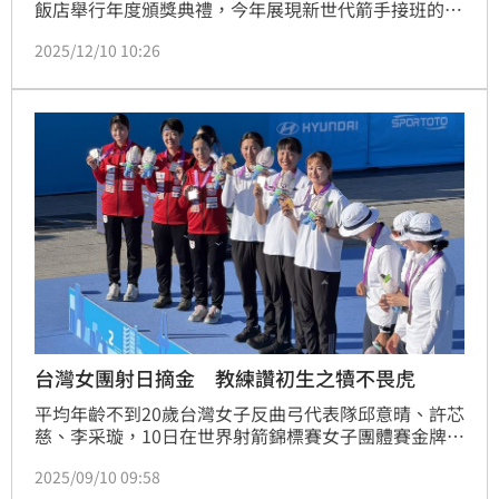
飯店舉行年度頒獎典禮，今年展現新世代箭手接班的格
局，除了年度總冠軍首度由彰化銀行奪下之外，箭林之
2025/12/10 10:26
王詹豪杰（新竹市愛山林）、十分箭后風佑築（新濠建
設）都是不足20歲的台灣超級新秀，即便是首度拿下箭
林之后、締造賽史首位14戰全勝的邱意晴是上屆巴黎奧
運國手，但也僅僅是22歲，象徵台灣新世代箭手已全面
接班的一年。
台灣女團射日摘金 教練讚初生之犢不畏虎
平均年齡不到20歲台灣女子反曲弓代表隊邱意晴、許芯
慈、李采璇，10日在世界射箭錦標賽女子團體賽金牌
戰，以6：0完封日本隊，幫助台灣再睽違6年後再度奪
2025/09/10 09:58
下金牌，也是運動部成立後首面大賽金牌，賽後教練廖