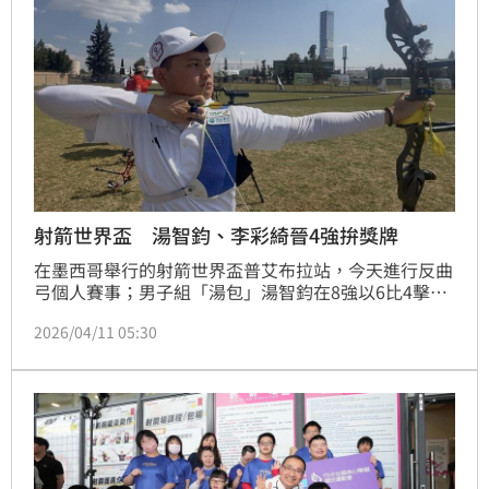
射箭世界盃 湯智鈞、李彩綺晉4強拚獎牌
在墨西哥舉行的射箭世界盃普艾布拉站，今天進行反曲
弓個人賽事；男子組「湯包」湯智鈞在8強以6比4擊敗
中國王岩，女子組李彩綺6比0擊敗土耳其的耶妮哈雅，
2026/04/11 05:30
攜手晉4強爭獎牌。