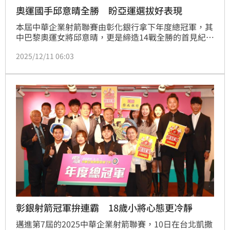
奧運國手邱意晴全勝 盼亞運選拔好表現
本屆中華企業射箭聯賽由彰化銀行拿下年度總冠軍，其
中巴黎奧運女將邱意晴，更是締造14戰全勝的首見紀
錄，獲得「箭林之后」殊榮，邱意晴坦言這一年的好成
2025/12/11 06:03
績讓她信心倍增，接下來的名古屋亞運選拔希望可以有
好表現，也期待明年的成長，最明確的當然就是在國際
賽拿下獎牌。
彰銀射箭冠軍拚連霸 18歲小將心態更冷靜
邁進第7屆的2025中華企業射箭聯賽，10日在台北凱撒