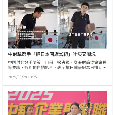
中射擊選手「把日本國旗當靶」吐痰又嘲諷
中國射箭好手陳策，自稱上過央視、身兼射箭協會會長
等要職，近期他自拍影片，表示抗日戰爭紀念日快到
了，來展現一下打靶，他把貼有日本國旗的玻璃箱當靶
2025/08/28 10:25
子，吐了口痰後，一箭射穿日本國旗的紅心，並笑稱
「沒有別的意思。」影片在中國社群吸引大量觀看。