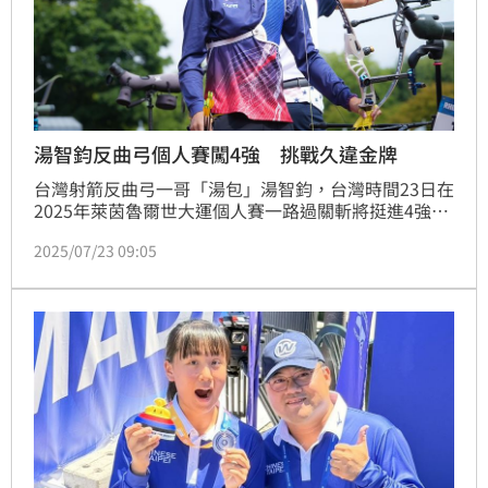
湯智鈞反曲弓個人賽闖4強 挑戰久違金牌
台灣射箭反曲弓一哥「湯包」湯智鈞，台灣時間23日在
2025年萊茵魯爾世大運個人賽一路過關斬將挺進4強，
接下來將有望挑戰睽違20年的男子反曲弓個人賽金牌。
2025/07/23 09:05