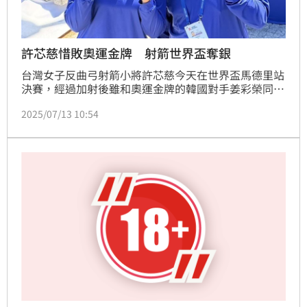
許芯慈惜敗奧運金牌 射箭世界盃奪銀
台灣女子反曲弓射箭小將許芯慈今天在世界盃馬德里站
決賽，經過加射後雖和奧運金牌的韓國對手姜彩榮同為
10分，但因對手比較接近靶心，最終就以5比6積分奪
2025/07/13 10:54
銀。