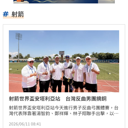
射箭
射箭世界盃安塔利亞站 台灣反曲男團摘銅
射箭世界盃安塔利亞站今天進行男子反曲弓團體賽，台
灣代表隊靠著湯智鈞、鄭祥輝、林子翔聯手出擊，以5
比1擊敗墨西哥拿下1面銅牌；教練郭振維表示，磨合見
2026/06/11 08:41
到成效。