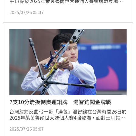
午17點於2025年萊茵魯爾世大運個人賽金牌戰登場，
這次碰上中國好手秦望愉，雙方一路激戰到加賽，最後
2025/07/26 05:37
湯智鈞挺住壓力，漂亮射出10分箭，幫助台灣奪下第3
金，也是睽違20年的台灣男子反曲弓個人賽金牌。
7支10分箭扳倒奧運銅牌 湯智鈞闖金牌戰
台灣射箭反曲弓一哥「湯包」湯智鈞在台灣時間26日於
2025年萊茵魯爾世大運個人賽4強登場，面對土耳其好
手圖梅爾（Berkim Tumer），湯智鈞射出7支10分
2025/07/26 05:07
箭，輾壓奧運銅牌圖梅爾，稍後將在17點21將與中國
好手秦望愉爭奪金牌，有望拿下睽違20年的男子反曲弓