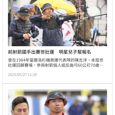
前射箭國手出賽世壯運 明星兒子幫報名
曾在1984年當選洛杉磯奧運代表隊的陳志洋，本屆世
壯運回歸賽場，參與射箭個人組反曲弓60公尺70歲
組。陳志洋除了是退役國手以外，也是國內知名藝人亮
2025/05/27 11:30
哲的父親，他開玩笑的說：「兒子幫我出了報名費，鼓
勵我出來參賽一下。」