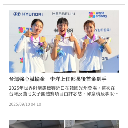
健男表示，這次女團的成員雖然年輕但卻能展現初生之
犢不畏虎的霸氣，雖然金牌戰表現沒有那麼穩，卻都能
把關鍵分數搶下來。
台灣強心臟摘金 李洋上任部長後首金到手
2025年世界射箭錦標賽近日在韓國光州登場，這次在
台灣反曲弓女子團體賽項目由許芯慈、邱意晴及李采璇
組隊出戰，台灣女團一路歷經3場激烈加射挺進金牌
2025/09/10 04:10
戰，10日面對強敵日本女團，雖然擔任第3棒的李采璇
出現5分箭，但許芯慈、邱意晴表現亮眼，李采璇之後
也回穩，最終以6比0橫掃日本女團，繼2019年後睽違6
年再奪金，這也將是運動部成立、李洋上任部長後進帳
的首面國際賽金牌。