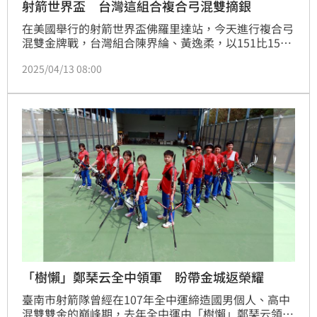
射箭世界盃 台灣這組合複合弓混雙摘銀
在美國舉行的射箭世界盃佛羅里達站，今天進行複合弓
混雙金牌戰，台灣組合陳界綸、黃逸柔，以151比153
不敵印度組合，但仍舊替台灣射箭隊摘下1面銀牌。
2025/04/13 08:00
「樹懶」鄭琹云全中領軍 盼帶金城返榮耀
臺南市射箭隊曾經在107年全中運締造國男個人、高中
混雙雙金的巔峰期，去年全中運由「樹懶」鄭琹云領軍