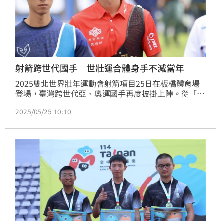
射箭跨世代國手 世壯運合體身手不減當年
2025雙北世界壯年運動會射箭項目25日在板橋體育場
登場，臺灣跨世代亞、奧運國手再度披掛上陣。從「射
箭老大哥」陳詩園，到郭振維、袁叔琪、魏均珩、譚雅
2025/05/25 10:10
婷與林詩嘉等名將齊聚一堂，在70公尺反曲弓資格賽中
展現寶刀未老的身手，於30+、40+組別紛紛名列前
茅。