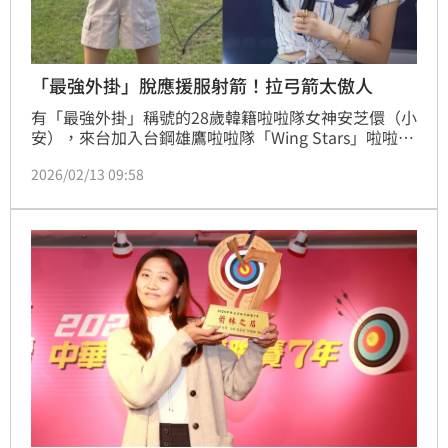
「最強外掛」脫應援服射箭！拉弓箭太傲人
有「最強外掛」稱號的28歲韓籍啦啦隊女神安芝儇（小
安），來台加入台鋼雄鷹啦啦隊「Wing Stars」啦啦隊
成員後人氣持續攀升，雖然台韓兩地奔波，不過粉絲追
2026/02/13 09:58
蹤數高達77.7萬持續飆升居高不下。日前她受邀錄製網
路節目《木曜四超玩》射箭單元，難得換下應援服，化
身專注冷靜的射箭選手，不僅實力驚人，造型也成為討
論焦點。