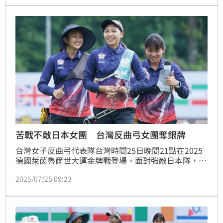
個人賽金牌。
苦戰不敵日本女團 台灣反曲弓女團奪銀牌
台灣女子反曲弓代表隊台灣時間25日晚間21點在2025
德國萊茵魯爾世大運金牌戰登場，面對強敵日本隊，台
灣女團雖然在第1局先馳得點，但後三局卻都被日本女
2025/07/25 09:23
團搶下，最終以2比6落敗，收下銀牌。