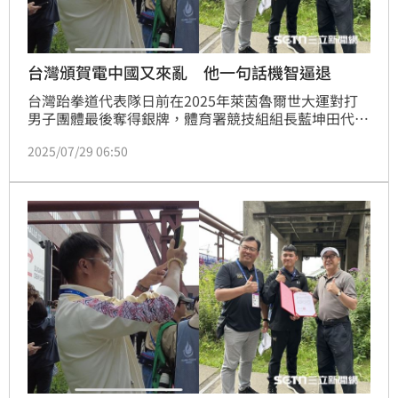
台灣頒賀電中國又來亂 他一句話機智逼退
台灣跆拳道代表隊日前在2025年萊茵魯爾世大運對打
男子團體最後奪得銀牌，體育署競技組組長藍坤田代為
頒發教育部長鄭英耀賀電，卻突然有2名疑似中國籍人
2025/07/29 06:50
員試圖搶奪賀電，引起熱議。沒想到，射箭一哥湯智鈞
在反曲弓個人賽擊敗中國選手摘金後，駐德大使謝志偉
頒發總統賀電時，又有兩名中國隊成員在後方錄影全程
蒐證，被在場的體育署長鄭世忠一句話擊退。