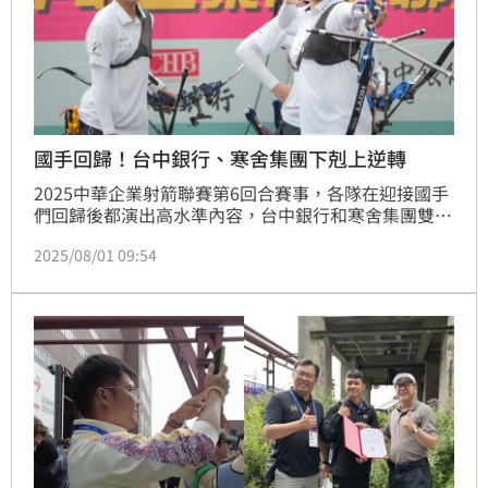
國手回歸！台中銀行、寒舍集團下剋上逆轉
2025中華企業射箭聯賽第6回合賽事，各隊在迎接國手
們回歸後都演出高水準內容，台中銀行和寒舍集團雙雙
完成「下剋上」，同以5戰4勝的成績創造驚奇，並為本
2025/08/01 09:54
週3連戰的積分榜大洗牌埋下伏筆。