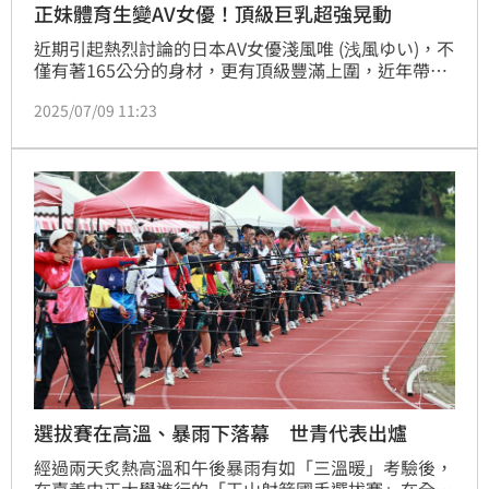
正妹體育生變AV女優！頂級巨乳超強晃動
近期引起熱烈討論的日本AV女優淺風唯 (浅風ゆい)，不
僅有著165公分的身材，更有頂級豐滿上圍，近年帶給
粉絲許多印象深刻的作品，而過去她其實是運動好手，
2025/07/09 11:23
在射箭項目更是佼佼者，曾經參加日本全國高中弓道大
賽，一舉闖進前八強。
選拔賽在高溫、暴雨下落幕 世青代表出爐
經過兩天炙熱高溫和午後暴雨有如「三溫暖」考驗後，
在嘉義中正大學進行的「玉山射箭國手選拔賽」在全國