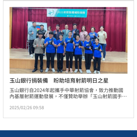
就爆出冷門，新北凱撒以4：1擊敗衛冕軍新竹市愛山
林。
玉山銀行捐裝備 盼助培育射箭明日之星
玉山銀行自2024年起攜手中華射箭協會，致力推動國
內基層射箭運動發展，不僅贊助舉辦「玉山射箭國手選
拔賽」，還透過器材捐贈和訓練營的舉辦，積極培育射
2025/02/26 09:58
箭人才，為台灣射箭注入新動力。