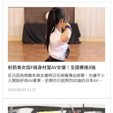
布，除了將支援射箭設備資源缺少的學校外，還將與射
箭協會合作舉辦射箭培訓營，以鼓勵更多人來參加射箭
運動。
射箭美女挺F級身材當AV女優！全國賽進8強
近日因為周鶴年與女優明日花綺羅傳出緋聞，也讓不少
人開始好奇AV產業，近期也引起熱烈討論的日本AV女
優淺風唯 (浅風ゆい)，近年帶給粉絲許多印象深刻的作
2025/06/19 11:27
品，而過去她其實是運動好手，在射箭項目更是佼佼
者，曾經參加日本全國高中弓道大賽，一舉闖進前八
強。