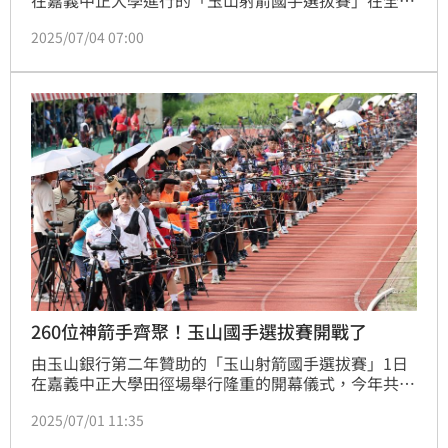
260多名新生代箭手經過八局288箭競逐後，今決選出
2025/07/04 07:00
了今年世青／世青少男女反曲弓、複合弓的國手名單，
將代表台灣參加今年8月於加拿大舉行的「第十九屆世
界青年暨第十二屆世界青少年射箭錦標賽」，中華民國
射箭協會祕書長林政賢期許：「台灣青年青少年成績並
不亞於世界水準，保有很強的競爭力，希望這批新生代
國手能載金而
260位神箭手齊聚！玉山國手選拔賽開戰了
由玉山銀行第二年贊助的「玉山射箭國手選拔賽」1日
在嘉義中正大學田徑場舉行隆重的開幕儀式，今年共有
來自全臺260多位青年、青少年新生代的射箭菁英齊聚
2025/07/01 11:35
一堂，將在2、3日展開為期兩天的激戰來爭奪世青和世
青少國手資格，與會的玉山銀行代表行銷長林俊佑也宣