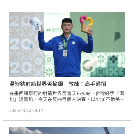
湯智鈞射箭世界盃摘銀 教練：高手過招
在墨西哥舉行的射箭世界盃普艾布拉站，台灣好手「湯
包」湯智鈞，今天在反曲弓個人決賽，以4比6不敵美國
名將艾里森鍍銀，教練劉展明肯定愛徒表現，認為這場
2026/04/13 09:14
高手過招很過癮。