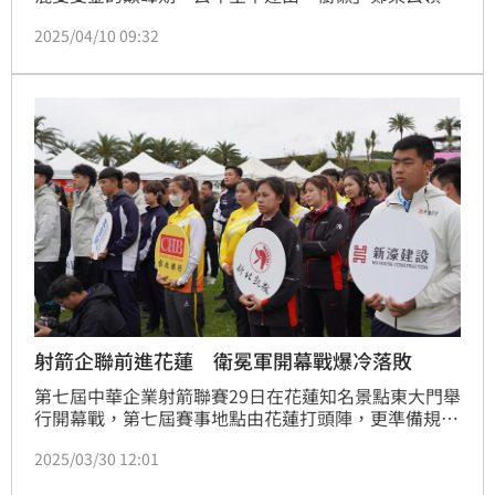
的金城國中射箭隊更一舉摘下1銀2銅佳績，今年身為全
2025/04/10 09:32
中運地主更以重返8年前的榮光為目標。
射箭企聯前進花蓮 衛冕軍開幕戰爆冷落敗
第七屆中華企業射箭聯賽29日在花蓮知名景點東大門舉
行開幕戰，第七屆賽事地點由花蓮打頭陣，更準備規劃
前進過去聯賽未踏足的比賽地點，不只選手期待，更要
2025/03/30 12:01
透過聯賽的舉辦讓更多人可以近距離欣賞射箭的魅力，
而開幕戰由上屆冠軍新竹市愛山林迎戰新北凱撒，首役