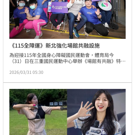
《115全障運》新北強化場館共融設施
為迎接115年全國身心障礙國民運動會，體育局今
（31）日在三重國民運動中心舉辦《場館有共融》特教
生射箭體驗，邀請新北市特教學校師生參與，由全障運
2026/03/31 05:30
射箭選手黃貞燕現場示範與交流，並結合全新升級的智
能射箭場，讓學生親身體驗射箭運動的魅力。透過運動
互動與實際操作，不僅讓學生感受專注與穩定的運動魅
力，也展現身心障礙者在競技場上的實力與自信，為賽
會暖身揭開序幕。