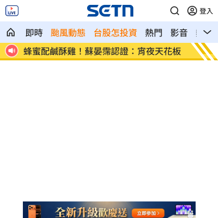
登入
即時
颱風動態
台股怎投資
熱門
影音
熱搜
花板
獨／鬼門開當心鬼上身 鬼月17禁忌一次
鄭麗文
看
話