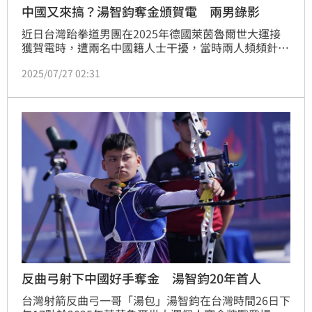
中國又來搞？湯智鈞奪金頒賀電 兩男錄影
近日台灣跆拳道男團在2025年德國萊茵魯爾世大運接
獲賀電時，遭兩名中國籍人士干擾，當時兩人頻頻針對
賀電中日期署名的「中華民國」、「教育部部長」字眼
2025/07/27 02:31
提出抗議，還和現場台灣媒體推擠，衝突過後，台灣時
間26日晚間當射箭一哥「湯包」湯智鈞在反曲弓個人賽
擊敗中國選手摘金後，當駐德大使謝志偉頒發總統賀電
時，又有兩名中國隊成員在後方錄影全程蒐證，而體育
署署長鄭世忠當下熱情邀約一同合照，不過兩男不發一
語、旋即離去
反曲弓射下中國好手奪金 湯智鈞20年首人
台灣射箭反曲弓一哥「湯包」湯智鈞在台灣時間26日下