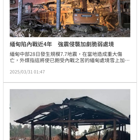
緬甸陷內戰近4年 強震侵襲加劇脆弱處境
緬甸中部28日發生規模7.7地震，在當地造成重大傷
亡，外媒指這將使已飽受內戰之苦的緬甸處境雪上加
霜。緬甸軍方2021年發動政變後，與反抗勢力爆發內
2025/03/31 01:47
戰並交戰至今。