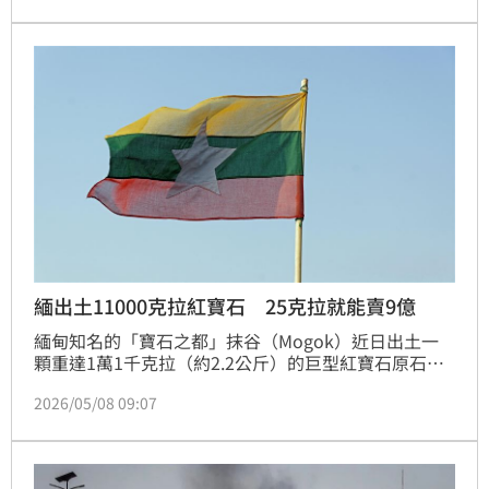
最高恐面臨死刑；而經營詐騙中心、從事加密貨幣詐欺
者，也可能被判處終身監禁。
緬出土11000克拉紅寶石 25克拉就能賣9億
緬甸知名的「寶石之都」抹谷（Mogok）近日出土一
顆重達1萬1千克拉（約2.2公斤）的巨型紅寶石原石，
根據當地官方聲明，這個規格的寶石十分罕見，恐怕可
2026/05/08 09:07
以賣出驚人的天價。