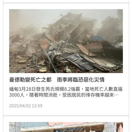
曼德勒變死亡之都 雨季將臨恐惡化災情
緬甸3月28日發生芮氏規模8.2強震，當地死亡人數直逼
3000人，隨著時間消逝，受困居民的倖存機率越來越
低，讓原本有「黃金之城」稱號的曼德勒（瓦城)瀰漫
2025/04/02 12:59
濃厚死亡氣息，四處可見焦急與傷心欲絕的民眾。一處
遭震垮的幼稚園在救援隊開挖時，喪失寶貝兒女的父母
們哭斷腸。聯合國人道事務協調廳1日表示，災區缺乏
乾淨水源與藥品，也呼籲各界要加快救災速度，若未搶
在雨季來臨前救災完畢，災情恐會惡化。