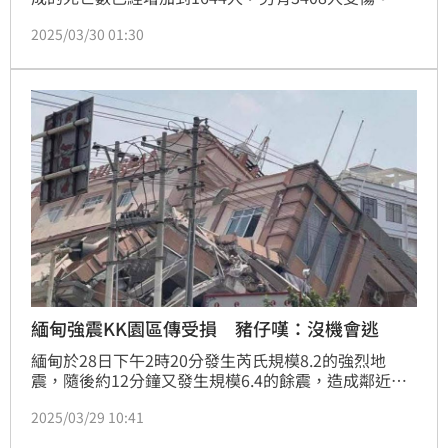
2025/03/30 01:30
緬甸強震KK園區傳受損 豬仔嘆：沒機會逃
緬甸於28日下午2時20分發生芮氏規模8.2的強烈地
震，隨後約12分鐘又發生規模6.4的餘震，造成鄰近的
泰國曼谷及中國雲南地區均感受到劇烈震動，災情慘
2025/03/29 10:41
重，死傷人數超過上千人。緬甸第二大城曼德勒（瓦
城）多棟建築倒塌，重創當地基礎設施。