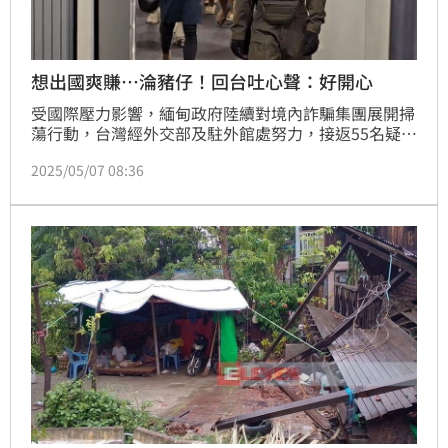
想出國爽賺…淪豬仔！回台吐心聲：好開心
受國際壓力影響，緬甸政府陸續對境內詐騙集團展開掃
蕩行動，台灣經外交部及駐外館處努力，接返55名疑涉
詐騙及遭人口販運的「豬仔」回國，其中有25人因涉刑
2025/05/07 08:36
案遭通緝，今天（6日）全數搭機返台；獲救的「豬
仔」回憶在園區恐怖經歷，回到台灣後吐心聲，直言
「真的很開心」。