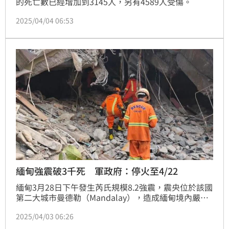
的死亡數已經增加到3145人，另有4589人受傷。
2025/04/04 06:53
緬甸強震破3千死 軍政府：停火至4/22
緬甸3月28日下午發生芮氏規模8.2強震，震央位於該國
第二大城市曼德勒（Mandalay），造成緬甸境內嚴重
死傷，連泰國施工中的審計大樓都被震垮，怵目驚心。
2025/04/03 06:26
日本地震研究機構在地震後發現，緬甸地表位移了6公
尺。