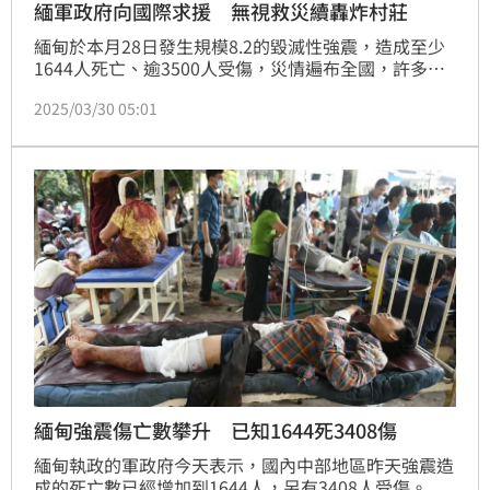
緬軍政府向國際求援 無視救災續轟炸村莊
緬甸於本月28日發生規模8.2的毀滅性強震，造成至少
1644人死亡、逾3500人受傷，災情遍布全國，許多建
築倒塌，仍有大量民眾受困於瓦礫堆中。但在國內陷入
2025/03/30 05:01
嚴重災難之際，緬甸軍政府卻未將救災視為首要任務，
反而繼續對反抗勢力展開空襲，引發國際譴責。
緬甸強震傷亡數攀升 已知1644死3408傷
緬甸執政的軍政府今天表示，國內中部地區昨天強震造
成的死亡數已經增加到1644人，另有3408人受傷。