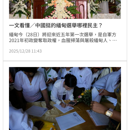
一文看懂／中國挺的緬甸選舉哪裡民主？
緬甸今（28日）將迎來近五年第一次選舉，是自軍方
2021年初政變奪取政權，血腥掃蕩與屠殺緬甸人、關
押異議者後首次的選舉。此次選舉不少地區無法進行投
2025/12/28 11:43
票，且僅有軍政府支持政黨能參選，回頭看緬甸軍政府
聲稱，選舉是為建立「真正、有紀律的多黨民主制度」
顯得諷刺。當然，五年前還是執政黨、最受歡迎的「全
國民主聯盟」（已被解散，政黨領袖翁山蘇姬也仍在獄
中，生死不明。這場選舉並未有「民主選舉」的活力與
熱情。