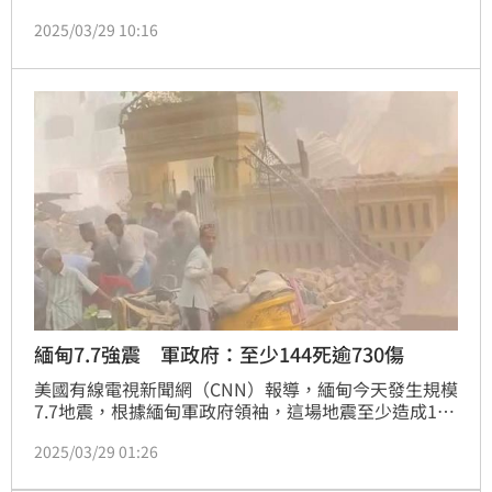
在台灣的泰語老師透露，許多網友好奇KK園區的情
2025/03/29 10:16
況，他直呼「當地人也是受害者」，因緬甸國內動盪不
安，好不容易移到泰國謀生，但他們很多人自己在泰國
遇難時，還要擔心在緬甸的家人失聯。
緬甸7.7強震 軍政府：至少144死逾730傷
美國有線電視新聞網（CNN）報導，緬甸今天發生規模
7.7地震，根據緬甸軍政府領袖，這場地震至少造成144
人死亡、逾730人受傷。
2025/03/29 01:26