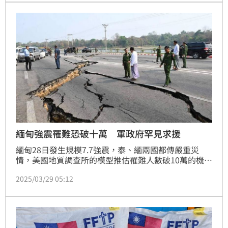
緬甸強震罹難恐破十萬 軍政府罕見求援
緬甸28日發生規模7.7強震，泰、緬兩國都傳嚴重災
情，美國地質調查所的模型推估罹難人數破10萬的機率
達36%。情況嚴重到連隔絕於世的緬甸軍政府都罕見向
2025/03/29 05:12
國際求援。