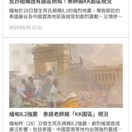
反詐組織證有園區倒塌！泰師揭KK園區現況
緬甸於28日發生芮氏規模8.2的強烈地震，導致鄰近的
泰國曼谷及中國雲南地區皆感受到劇烈震動，災情慘
重，死傷人數超過上百人。緬甸第二大城曼德勒（瓦
2025/03/29 11:21
城）多棟建築倒塌，而位於泰緬邊境的詐騙集團「KK
園區」也傳出受損甚至倒塌的消息。
緬甸8.2強震 泰語老師揭「KK園區」現況
緬甸昨（28）日發生芮氏規模8.2強震，劇烈搖晃造成
廣泛影響，包括泰國、中國雲南等地均出現強烈震感。