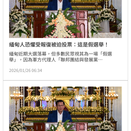
緬甸人恐懼受報復被迫投票：這是假選舉！
緬甸近期大選落幕，但多數民眾視其為一場「假選
舉」，因為軍方代理人「聯邦團結與發展黨
（USDP）」的壓倒性勝利早已預料之中。許多選民因
2026/01/26 06:34
懼怕軍政府報復而被迫投票，對選舉結果不抱任何期
待。緬甸軍方五年前發動政變推翻民選政府，囚禁翁山
蘇姬，並持續以暴力鎮壓異議，導致全國性武裝衝突與
嚴重人權危機。聯合國、西方國家及歐盟均拒絕承認此
次選舉的合法性，僅軍方盟友中國表態支持。這場缺乏
公信力的投票，不僅凸顯緬甸民主進程的倒退，也讓人
民生活在恐懼與經濟困境中，基本民生物資價格飆漲，
社會瀰漫不安氛圍。