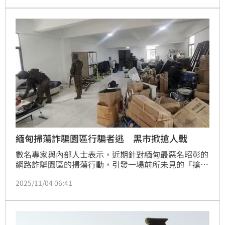
翁山蘇姬的消息，Kim Aris感嘆「就我所知，她可能已
經不在人世了。」
緬甸掃蕩詐騙園區行騙者逃 黑市掀搶人戰
數名專家與內部人士表示，近期針對緬甸最惡名昭彰的
網路詐騙園區的掃蕩行動，引發一場前所未見的「搶人
大戰」─逃離的行騙者紛紛湧向鄰近的詐騙工廠尋求
2025/11/04 06:41
「再就業」。