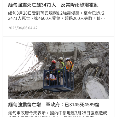
緬甸強震死亡飆3471人 反常降雨恐爆霍亂
緬甸3月28日受到芮氏規模8.2強震侵襲，至今已造成
3471人死亡、逾4600人受傷，超過200人失蹤。這場
強震讓原本受到內戰肆虐的社會更加脆弱不堪，救援能
2025/04/06 04:42
力與醫療物資不足，讓救災與後續重建都非常困難，如
今部分地區現又迎來降雨，悶濕酷熱的天氣，可能會爆
發霍亂等疾病，使情況更加嚴峻。
緬甸強震傷亡增 軍政府：已3145死4589傷
緬甸軍政府今天表示，國內中部地區3月28日強震造成