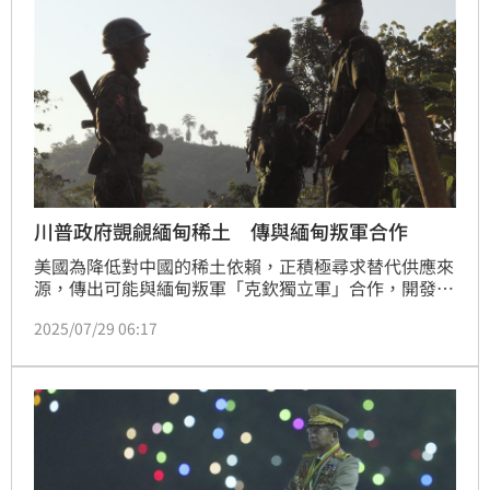
川普政府覬覦緬甸稀土 傳與緬甸叛軍合作
美國為降低對中國的稀土依賴，正積極尋求替代供應來
源，傳出可能與緬甸叛軍「克欽獨立軍」合作，開發控
制區內的稀土資源。此舉不僅挑戰華府一向對緬甸的政
2025/07/29 06:17
治態度，也恐觸動中國在該區的影響力。稀土作為戰略
性原料，關乎先進武器與綠能產業，美中之間的競爭壓
力已延伸至周邊國家，成為地緣政治博弈的最新戰場。
儘管知情人士表示，目前仍屬討論初期階段，外界已開
始關注美方是否將一改往日態度、與叛軍合作換取資
源。