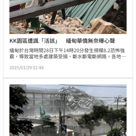
KK園區遭諷「活該」 緬甸華僑無奈曝心聲
緬甸於台灣時間28日下午14時20分發生規模8.2恐怖強
震，導致當地多處建築受損、斷水斷電斷網路，各地也
陸續傳出災情。由於「KK園區」就在緬甸，因此地震
2025/03/29 02:48
發生後，遭部分網友嘲諷「活該」。對此，就有自稱是
緬甸華僑的網友坦言，很多緬甸當地人也是受害者，被
騙去做詐騙，更努力對抗軍政府，如今卻看到這些話，
感到十分難過。