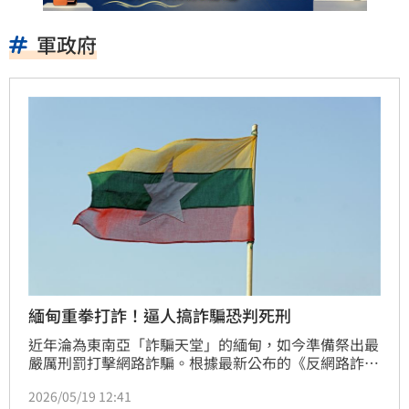
軍政府
緬甸重拳打詐！逼人搞詐騙恐判死刑
近年淪為東南亞「詐騙天堂」的緬甸，如今準備祭出最
嚴厲刑罰打擊網路詐騙。根據最新公布的《反網路詐騙
法案》（Anti-Online Scam Bill），未來若有人以暴
2026/05/19 12:41
力、虐待、拘禁等方式，強迫他人進入詐騙園區工作，