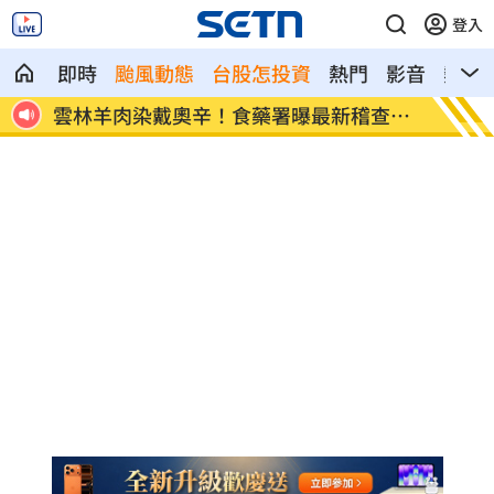
登入
即時
颱風動態
台股怎投資
熱門
影音
熱搜
查進
豆漿不只美味！營養師推大豆1成分超護腦
槍砲通
法