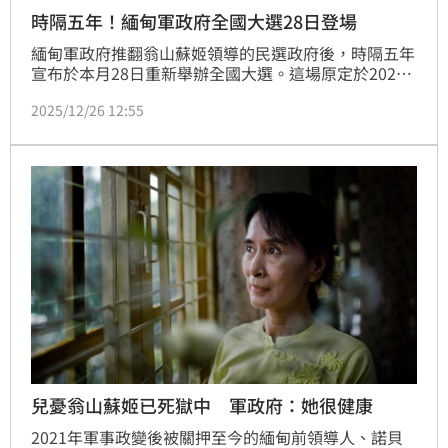
時隔五年！緬甸軍政府全國大選28日登場
緬甸軍政府推翻翁山蘇姬領導的民選政府後，時隔五年
宣布於本月28日重新舉辦全國大選。這場原定於2023
年舉行的選舉，因內亂與安全局勢多次延期，如今終於
2025/12/26 12:55
登場，但其正當性卻備受質疑。此次參與選舉的政黨，
多數被外界認為與軍方關係密切。聯合國及多個人權組
織直指，這場選舉是在暴力與壓迫氛圍中進行，恐淪為
軍政府延續權力的工具。隨著反對聲浪升高、逮捕行動
持續，緬甸是否真能藉由選舉走向政治穩定，仍充滿變
數。
兒憂翁山蘇姬已死獄中 軍政府：她很健康
2021年軍事政變後被關押至今的緬甸前領導人、諾貝