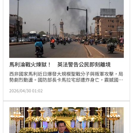
馬利淪戰火煉獄！ 英法警告公民即刻離境
西非國家馬利近日爆發大規模聖戰分子與叛軍攻擊，局
勢劇烈動盪。國防部長卡馬拉宅邸遭炸身亡，震撼國
際。馬利軍政府先前驅逐歐美勢力，轉而依賴俄羅斯
2026/04/30 01:02
「非洲軍團」，但在關鍵戰役中俄軍卻被控撤離且毫無
作為，導致戰略重鎮陷落。此舉引發馬利官員怒批背
叛，重創俄國在非洲的政治信譽。英法政府已敦促國民
盡速撤離，這場政變與武裝衝突正動搖薩赫爾地區的權
力版圖，影響力恐重新洗牌。