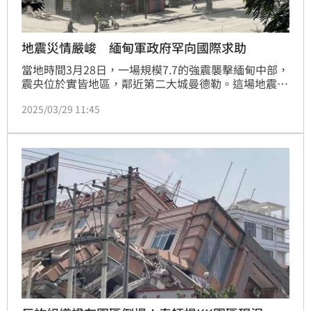
地震災情嚴峻 緬甸軍政府罕向國際求助
當地時間3月28日，一場規模7.7的強震襲擊緬甸中部，
震央位於實皆地區，鄰近第二大城曼德勒。這場地震不
僅造成緬甸重大災情，連鄰國泰國、越南與中國部分地
2025/03/29 11:45
區也感受到強烈搖晃。美國地質調查所（USGS）指
出，震源深度僅10公里，淺層地震導致破壞力驚人。緬
甸軍政府雖罕見向國際尋求援助，然而一直以來動盪的
內戰和紛擾的政治情勢，是否會影響到救援行也引起關
注。