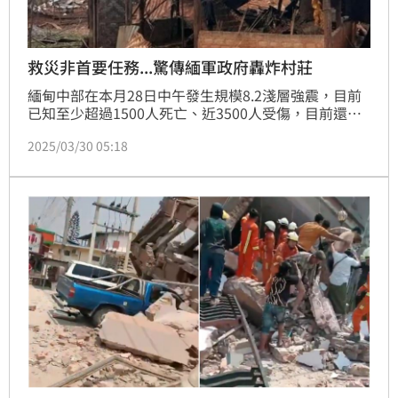
救災非首要任務...驚傳緬軍政府轟炸村莊
緬甸中部在本月28日中午發生規模8.2淺層強震，目前
已知至少超過1500人死亡、近3500人受傷，目前還有
許多人被壓在瓦礫堆下，死傷人數恐持續上升。但現在
2025/03/30 05:18
更驚傳，大地震發生後，緬甸軍政府竟然沒把救災放在
第一要務，依然持續轟炸村莊。