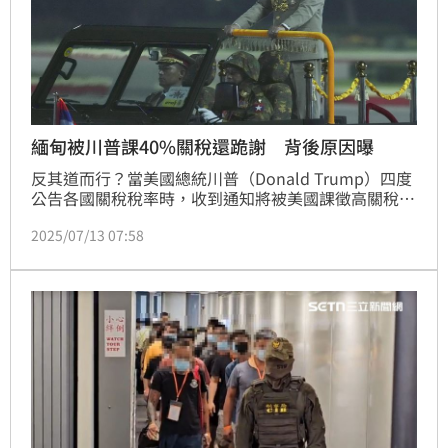
緬甸被川普課40%關稅還跪謝 背後原因曝
反其道而行？當美國總統川普（Donald Trump）四度
公告各國關稅稅率時，收到通知將被美國課徵高關稅的
國家無一不嚴辭譴責，甚至揚言採取報復性關稅手段。
2025/07/13 07:58
然而，緬甸軍政府領導人敏昂萊（Min Aung Hlaing）
竟然讚揚川普，稱川普的關稅信威脅將課徵緬甸40%進
口稅的舉動，展現了川普「強大領導力」。敏昂萊會這
麼做是因為，這封關稅信被緬甸軍政府視為美國承認其
政權。