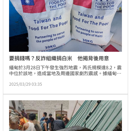
要捐錢嗎？反詐組織捐白米 他揭背後用意
緬甸於3月28日下午發生強烈地震，芮氏規模達8.2，震
中位於該地，造成當地及周邊國家劇烈震感。據緬甸軍
政府報告，截至28日當晚，已確認至少144人死亡，
2025/03/29 03:35
732人受傷。對此，就有台灣網友詢問想要捐款協助受
災民眾，但又因為緬甸詐騙問題而退卻，這也意外釣出
全球反詐騙組織（GASO）成員Sammy的回應。