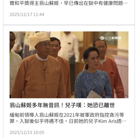
爾和平獎得主翁山蘇姬，早已傳出在獄中有健康問題。
翁山蘇姬的兒子阿里斯（Kim Aris）15日在東京受訪時
2025/12/17 11:44
表示，過去兩年多都無法聯繫上翁山蘇姬，渺無音訊，
懷疑母親已死在獄中。對此，軍政府16日趕緊發聲明稱
翁山蘇姬「健康狀況良好」，但無提供任何證據，讓外
界對這則傳言更憂心。
翁山蘇姬多年無音訊！兒子嘆：她恐已離世
緬甸前領導人翁山蘇姬在2021年被軍政府指控貪污等
罪，入獄後似乎待遇不佳。日前她的兒子Kim Aris透
露，媽媽曾寫信抱怨監獄中夏季熱、冬季冷「她一直有
2025/12/15 10:05
健康問題」，然而直到今（2025）年，已有兩年多無