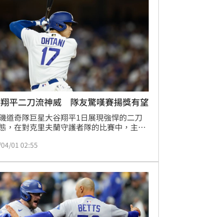
谷翔平二刀流神威 隊友驚嘆賽揚獎有望
磯道奇隊巨星大谷翔平1日展現強悍的二刀
態，在對克里夫蘭守護者隊的比賽中，主投
僅被擊出1支安打，飆出6次三振且無失分，
/04/01 02:55
奪下本季首場勝投。打擊端更展現驚人上壘
，將連續出壘紀錄推進至36場。孟西（Max 
ncy）賽後對大谷的表現讚嘆不已，讓他即便
隊友也感到不可思議。