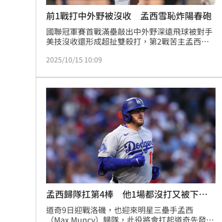
前1戰打中外野被沒收 孟西雪恥炸陽春砲
國聯冠軍賽首戰滿壘敲出中外野深遠飛球被對手
美技沒收還形成超扯雙殺打，第2戰苦主孟西
（Max Muncy）又把球打向中外野，這回釀酒人
2025/10/15 10:09
中外野手接不到了，孟西今年季後賽的首轟、首
打點出爐，幫助道奇打回保險分，3：1領先。
孟西歸隊扛第4棒 他1場都沒打又被下放
3A
道奇9日迎戰洛磯，也迎來明星三壘手孟西
（Max Muncy）歸隊，此役將會扛起道奇先發第