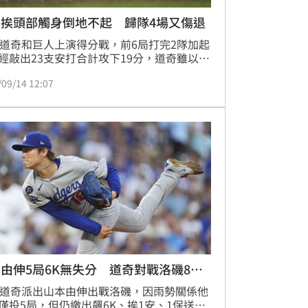
西挨頭部觸身倒地不起 歸隊4場又傷退
日道奇和巨人上演得分戰，前6局打完2隊加起
經敲出23支安打合計攻下19分，道奇雖以
：7握有領先，卻又慘失明星三壘手孟西
/09/14 12:07
ax Muncy），6局上孟西挨巨人投手頭部觸
，該局雖繼續留在場上，但6局下道奇就提
他換下場。
由伸5局6K無失分 道奇對戰洛磯8連
日道奇派出山本由伸出戰洛磯，因雨勢關係他
僅投5局，但仍繳出飆6K、挨1安、1保送好