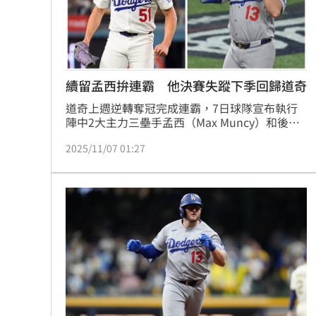
8國球員齊聚高雄 Formosa 7s掀足球
理想混蛋號召粉絲跨海追星吃美食！
18:
續留孟西拚連霸 他決賽失蹤下季回歸道奇
道奇上週逆轉奪冠完成連霸，7日球隊宣布執行
陣中2大主力三壘手孟西（Max Muncy）和後援
投手維西亞（Alex Vesia）明年的球隊選擇權，
2025/11/07 01:27
此外也確定讓渡明星右投岡索林（Tony 
Gonsolin）。