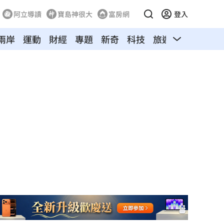
阿立導讀
寶島神很大
富房網
登入
兩岸
運動
財經
專題
新奇
科技
旅遊
汽車
寵物