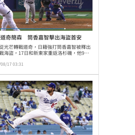
打道奇簡森 筒香嘉智擊出海盜首安
從光芒轉戰道奇，日籍強打筒香嘉智被釋出
戰海盜，17日和新東家重返洛杉磯，他9局
打上陣，從前隊友簡森（Kenley Jansen）
/08/17 03:31
敲出二壘安打，可惜海盜後續攻勢中斷，
2不敵道奇。（記者劉彥池／綜合報導）