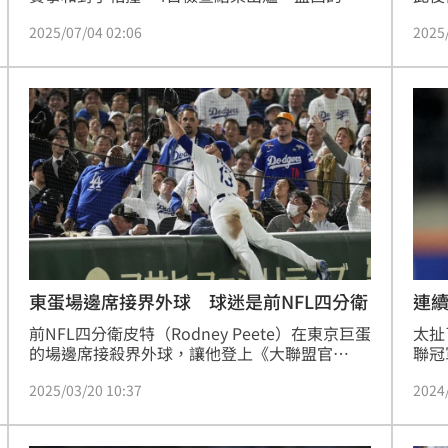
膝蓋並沒有結構性損傷，不過預計會至少缺席6
投，
2025/07/04 02:06
2025
週，而道奇也以骨頭挫傷為原因將孟西列入傷兵
5場
名單。
東蛋場邊席接界外球 球迷是前NFL四分衛
連續
錄
前NFL四分衛皮特（Rodney Peete）在東京巨蛋
太扯
的場邊席接殺界外球，讓他登上《大聯盟官
聯冠
網》。事情發生在海外開幕戰第2戰，孟西
「10
2025/03/20 10:37
2024
（Max Muncy）還因為沒接到這顆界外球臉有點
19
臭。