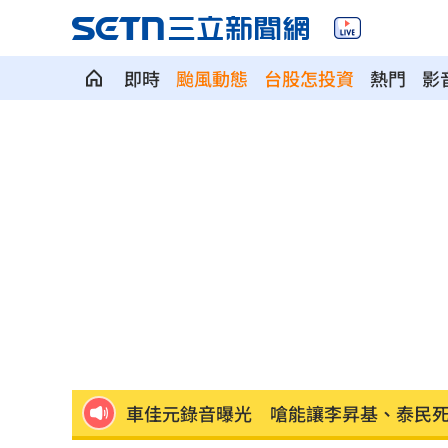
即時
颱風動態
台股怎投資
熱門
影
美伊戰火沙土巴3國簽防禦協定 盤算曝
NBA灰熊前鋒克拉克死因出爐：毒品意
健保砸68.8億元！「這福利」最快9月上
四國賽看見各路好手 張趙紘把握一軍
繼《角頭》新作 49歲黃騰浩搭魏蔓演
車佳元錄音曝光 嗆能讓李昇基、泰民