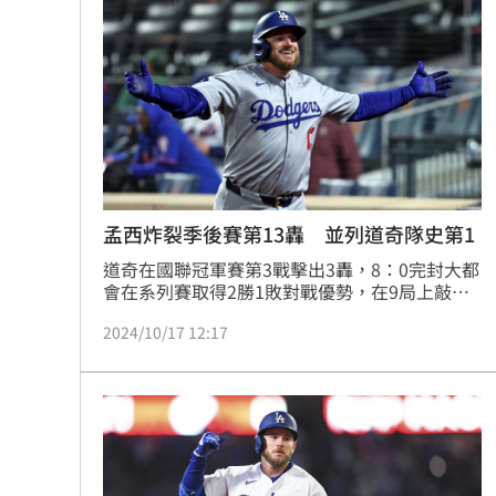
孟西炸裂季後賽第13轟 並列道奇隊史第1
道奇在國聯冠軍賽第3戰擊出3轟，8：0完封大都
會在系列賽取得2勝1敗對戰優勢，在9局上敲出
陽春砲的孟西（Max Muncy）寫下道奇隊史，這
2024/10/17 12:17
是他生涯在季後賽的第13轟，和席格（Corey 
Seager）、透納（Justin Turner）並列最多。