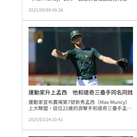
4棒，這個球員異動也讓30歲捕手羅賓森被下放
2025/09/09 09:28
3A（Chuckie Robinson），羅賓森季中被道奇
簽下至今已經超過3個月都未等到在大聯盟的出
賽機會。
運動家升上孟西 他和道奇三壘手同名同姓
運動家宣布農場第7號新秀孟西（Max Muncy）
上大聯盟，這位22歲的游擊手和道奇三壘手孟西
（Max Muncy）同名同姓，他本季在熱身賽出賽
2025/03/24 10:41
23場敲了11支安打，打擊率2成89，有1轟、7分
打點。