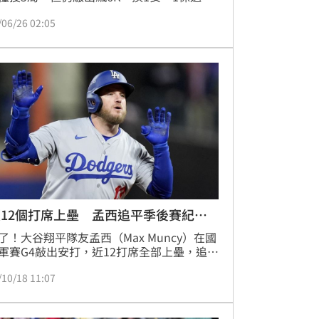
終場道奇在客場以8：1大勝，本季對上洛磯
/06/26 02:05
全勝並收下近期對戰8連勝。
12個打席上壘 孟西追平季後賽紀
！
了！大谷翔平隊友孟西（Max Muncy）在國
軍賽G4敲出安打，近12打席全部上壘，追平
月先生」傑克森（Reggie Jackson）在
/10/18 11:07
77到78年寫下的季後賽紀錄。