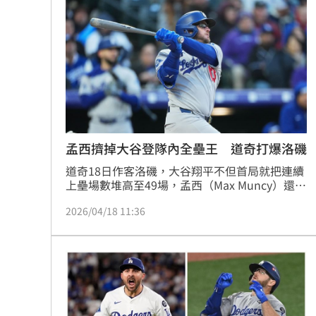
斷交19年看見台灣實力！這國來台尋找
國際油價仍高「下週是否漲價」中油公
為何買疫苗需要掮客？新北議員：又是
颱風昌鴻撲向日本 恐從東北登陸穿越
台灣彩券開獎直播中
20:31
孟西擠掉大谷登隊內全壘王 道奇打爆洛磯
道奇18日作客洛磯，大谷翔平不但首局就把連續
LIVE三立+24小時直播
15:27
上壘場數堆高至49場，孟西（Max Muncy）還單
場炸2轟，讓道奇前5局都有分數進帳，終場7：1
三立iNEWS新聞台線上直播
18:00
2026/04/18 11:36
大勝洛磯收下4連勝。
商場戰國來臨 台中「頂奢大道」逐漸
台彩父親節推新刮刮樂千萬頭獎超「爸
「拍片人的多重宇宙」職涯論壇9/12登