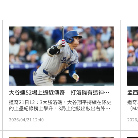
特報
17:32
1
17:30
架
17:27
車道
17:24
議
17:24
大谷連52場上逼近傳奇 打洛磯有這神紀
孟西
錄
磯
道奇21日12：3大勝洛磯，大谷翔平持續在隊史
道奇
光
17:22
的上壘紀錄榜上攀升，3局上他敲出敲出右外野
（Ma
安打，將連續上壘場次推進到52場，距離追平隊
雙響
支援
17:19
2026/04/21 12:40
2026
史第2的格林（Shawn Green）僅剩1場。
大谷
場就
力挺
17:17