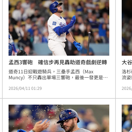
商機
17:17
布了
17:14
中國
17:11
本州
17:10
孟西3響砲 確信步再見轟助道奇戲劇逆轉
大
道奇11日迎戰遊騎兵，三壘手孟西（Max 
洛杉
Muncy）不只轟出單場三響砲，最後一發更是支
流姿
踏出「確信步」的再見全壘打，助道奇終場8：7
6局
2026/04/11 01:29
2026
逆轉遊騎兵。
成功
能力
Mu
成形
12:00
身為
」氣
12:00
場！
10:30