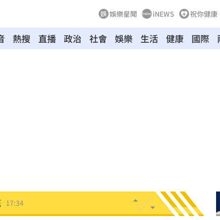
娛樂星聞
iNEWS
祝你健康
音
熱搜
直播
政治
社會
娛樂
生活
健康
國際
17:41
外
17:36
路
17:36
機會
17:35
夫妻
17:34
死
17:34