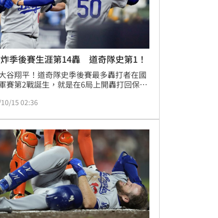
炸季後賽生涯第14轟 道奇隊史第1！
大谷翔平！道奇隊史季後賽最多轟打者在國
軍賽第2戰誕生，就是在6局上開轟打回保險
孟西（Max Muncy），這是他生涯在季後賽
/10/15 02:36
的第14轟，超越透納（Justin Turner）、席
Corey Seager）2位已經離隊的前隊友，獨
奇隊史第1。