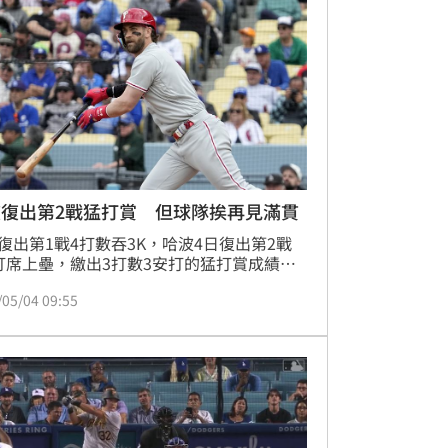
波復出第2戰猛打賞 但球隊挨再見滿貫
復出第1戰4打數吞3K，哈波4日復出第2戰
打席上壘，繳出3打數3安打的猛打賞成績，
城人牛棚在9局下失守，被道奇擊出再見滿
/05/04 09:55
壘打，終場6：10不敵道奇，近期苦吞4連