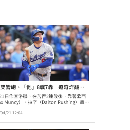
雙響砲、「他」8戰7轟 道奇炸翻洛
21日作客洛磯，在苦吞2連敗後，靠著孟西
x Muncy）、拉辛（Dalton Rushing）轟出
砲，道奇終場狂掃5轟以12：3轟爆洛磯，而
/04/21 12:04
翔平繼續將連續上壘場數堆高至52場，再1
能追平隊史第2。