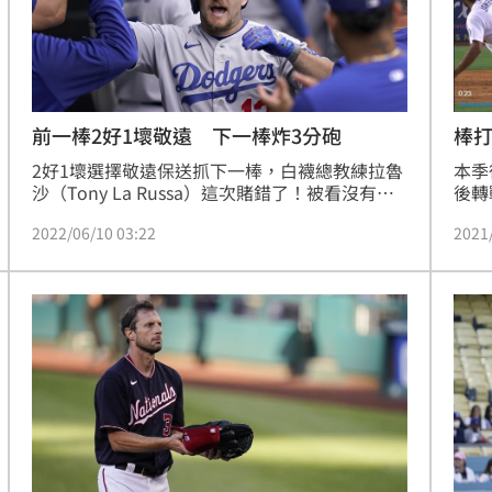
前一棒2好1壞敬遠 下一棒炸3分砲
棒
2好1壞選擇敬遠保送抓下一棒，白襪總教練拉魯
本季
沙（Tony La Russa）這次賭錯了！被看沒有的
後轉
孟西（Max Muncy）一棒敲出3分砲，比數從7：
上代
2022/06/10 03:22
2021
5變成10：5，白襪最終9：11，2分差吞敗。
手中
1：