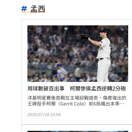
新／白海豚雨彈開轟！10縣市豪、大雨
孟西
林佳龍：熊本震災台灣捐款已逾2億
17:3
日本防衛預算創新高 擬編列8.9兆日圓
翰霖苦茶油苯駢芘不合格 新北：已下
白海豚逼近！宜蘭路樹被吹斷
17:27
白海豚強風襲台！淡江大橋今晚21時封
總預算200多案保留 藍：盼大幅收斂爭
用球數破百出事 柯爾慘挨孟西逆轉2分砲
洋基明星賽後首戰在主場迎戰道奇，傷癒復出的
伊朗戰爭無解 美最高將領私下盤算曝
王牌投手柯爾（Gerrit Cole）前6局飆出本季次
高8次三振，僅被道奇擊出3支安打，沒想到7局
漢光42／驗證即修即戰能力 展現後勤
2026/07/18 10:04
上續投慘挨孟西（Max Muncy）逆轉2分砲，勝
投在自己手裡飛掉。
川普提名布蘭希任司法部長 獲凱西迪