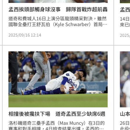
孟西挨頭部觸身球沒事 歸隊首戰炸超前轟
孟
道奇和費城人16日上演分區龍頭精采對決，雖然
14
國聯全壘打王舒瓦伯（Kyle Schwarber）首局就
來已
炸裂本季第53轟先馳得點，5局下孟西（Max 
12
2025/09/16 12:14
2025
Muncy）也開轟，這是他14日挨頭部觸身球後首
（M
度上場，看來身體已無大礙。
身球
前把
相撞後被攙扶下場 道奇孟西至少缺席6週
山本
勝
洛杉磯道奇三壘手孟西（Max Muncy）在3日的
26
賽事和對手相撞，4日檢查結果出爐，孟西的左
此役