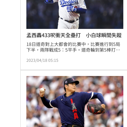
孟西轟433呎衝天全壘打 小白球瞬間失蹤
18日道奇對上大都會的比賽中，比賽進行到5局
下半，兩隊戰成5：5平手。道奇輪到第5棒打者
孟西（Max Muncy），球數2好1壞，孟西瞄準到
2023/04/18 05:15
接近紅中位置的四縫線快速球，揮出一記飛行時
間超長的衝天全壘打，也幫助道奇隊以6：5超前
比分。但7局上半大都會憑著多支安打串聯，打
回3分超前比數，最後以8：6逆轉勝道奇。