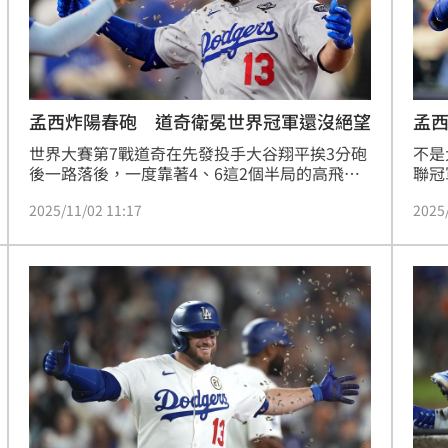
熱潮
10:00
15
孟西炸陽春砲 道奇衛冕世界冠軍還沒絕望
孟西
世界大賽第7戰道奇在先發投手大谷翔平挨3分砲
不是
後一路落後，一度靠著4、6這2個半局的高飛犧
聯冠
牲打追到1分差，但7局下中繼投手葛拉斯諾
分的
2025/11/02 11:17
2025
（Tyler Glasnow）連挨2安丟掉1分，讓比數回
擊出
到2分差距。8局上孟西（Max Muncy）炸裂季後
格（
賽第3轟，幫助道奇追到3：4，衛冕世界大賽冠
居道
軍還沒有絕望。