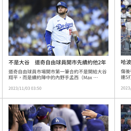
哈
不是大谷 道奇自由球員開市先續約他2年
傷後
道奇自由球員市場開市第一筆合約不是開給大谷
連5
翔平，而是續約陣中的內野手孟西（Max 
但費
Muncy）2年，合約總值2400萬美金，2026年道
2023
2023/11/03 03:50
貫全
奇可以執行1000萬的球團選擇權。
敗。