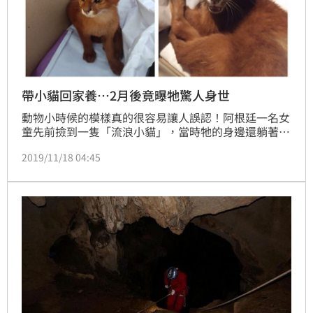
帶小貓回家養…2月後竟曝牠驚人身世
動物小時候的模樣真的很容易讓人誤認！阿根廷一名女
童先前撿到一隻「流浪小貓」，當時牠的身邊還躺著牠
的媽媽，雖然媽媽已經明顯失去生命跡象，但是小貓還
2019/11/18 04:45
是嘗試吸吮奶水，女童見狀不忍心把小貓留在野外，決
定帶回家養，不過幾個月後才發現牠根本不是貓！