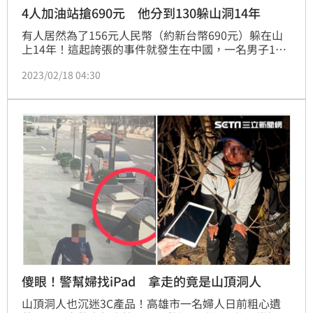
4人加油站搶690元 他分到130躲山洞14年
有人居然為了156元人民幣（約新台幣690元）躲在山
上14年！這起誇張的事件就發生在中國，一名男子14
年前夥同他人搶劫加油站，得手後為了躲避警方的追
2023/02/18 04:30
緝，居然躲在山上一處山洞中當「野人」，一藏就是14
年，直到近日才下山自首，表示自己想過正常生活。
傻眼！警幫婦找iPad 拿走的竟是山頂洞人
山頂洞人也沉迷3C產品！高雄市一名婦人日前粗心遺