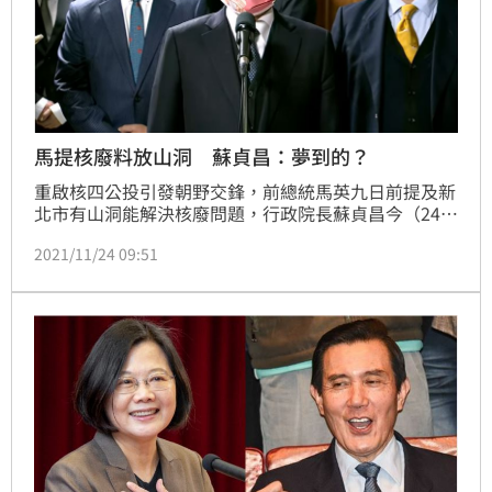
馬提核廢料放山洞 蘇貞昌：夢到的？
重啟核四公投引發朝野交鋒，前總統馬英九日前提及新
北市有山洞能解決核廢問題，行政院長蘇貞昌今（24）
日表示，若貢寮有山洞為何當年不用來存放，「貢寮沒
2021/11/24 09:51
有那麼高的山，你（馬英九）是昨天夢到？」