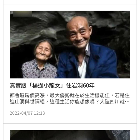
就拿鑿子鑿出山洞當儲存室，山區溫度低洞裡就跟冰箱
一樣涼爽。
真實版「楊過小龍女」住岩洞60年
都會區房價高漲，最大優勢就在於生活機能佳，若是住
進山洞與世隔絕，這種生活你能想像嗎？大陸四川就有
一對夫妻，60年前因為貧窮沒房子住，因此搬進岩洞裡
2022/04/07 12:13
生活，甚至撫養4個孩子，宛如真實版「楊過與小龍
女」！