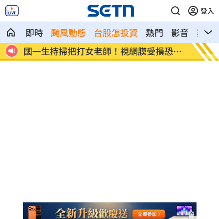
登入
即時
颱風動態
台股怎投資
熱門
影音
熱搜
恐失
女星授權AI短劇 「裙下仰拍視角」片挨
防代刀
轟
人