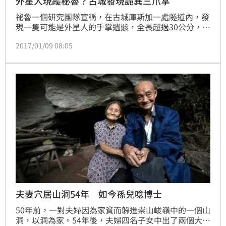
外星人現蹤秘魯？古城發現詭異三爪掌
祕魯一個研究團隊宣稱，在古城庫斯加一處隧道內，發
現一隻可能是外星人的手掌遺骸，全長超過30公分，只
有三隻手指，還有六節指骨，足足是現代人類的兩倍，
2017/01/09 08:05
看起來相當詭異。研究團隊表示，無法確定這是什麼生
物的手掌，並表示之後會送往美國檢驗。
夫妻穴居山洞54年 如今孫兒唸博士
50年前，一對夫婦因為家貧而躲進崇山峻嶺中的一個山
洞，以洞為家。54年後，夫婦四名子女中出了兩個大學