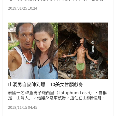
登山感受日出、神木、櫻花及楓紅的美。2003年的夏
2019/01/25 10:24
天，一群年輕人相約到阿里山遊玩，不過卻不顧當地民
宿的勸阻，擅自沿著鐵道徒步走進漆黑的火車山洞，結
果卻因此闖入「禁地」，不但差點被魔神仔牽走，還慘
遭阿飄襲擊，背後硬是留下恐怖的「巨大鬼手印」，毛
骨悚然的經歷讓他們從此再也不敢造訪阿里山。
山洞男自豪帥到爆 10美女甘願獻身
泰國一名48歲男子羅西里（Jatuphum Losiri），自稱
是「山洞人」，他雖然沒車沒房，還住在山洞8個月，
但是把妹、搭訕從來沒失敗過，他自豪睡過10多名女
2018/11/15 04:45
子，其中不乏俄羅斯金髮正妹，而自己之所以這麼有魅
力，全拜一張「帥到爆」的俊臉所賜。