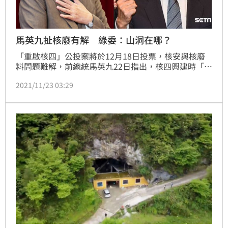
馬英九扯核廢有解 綠委：山洞在哪？
「重啟核四」公投案將於12月18日投票，核安與核廢
料問題難解，前總統馬英九22日指出，核四興建時「在
貢寮挖了大山洞」，可容納2萬桶低階核廢料、使用40
2021/11/23 03:29
年。對此，民進黨立委陳亭妃就質問「你的山洞在哪
裡？」