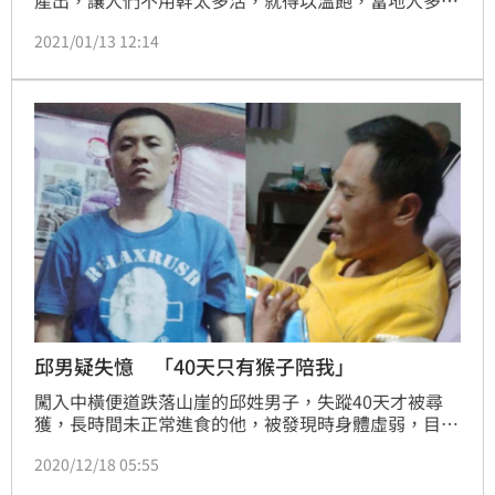
視為這是上天的恩寵，取之也認為理所當然；在湖北省
2021/01/13 12:14
十堰市有一個洞穴，從外觀上來看沒什麼特別，不過讓
人們吃驚的是，每年大約清明節前後，山洞就會不斷向
外「吐魚」，這對當地村民來說，不用捕撈就有魚直接
送上門，簡直就是天上掉下來的禮物；因此，每年這時
候就會吸引大批村民來此捕撈，享受味美的鮮魚。（記
者唐家興）
邱男疑失憶 「40天只有猴子陪我」
闖入中橫便道跌落山崖的邱姓男子，失蹤40天才被尋
獲，長時間未正常進食的他，被發現時身體虛弱，目測
暴瘦20公斤，他向家人表示這40天來只靠喝山泉水充
2020/12/18 05:55
飢，曾外出找人協助，但只找到猴子，家人透露，邱姓
男子似乎因太過恐懼，對於怎麼墜落山谷的部分疑似失