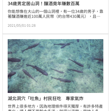
34歲男定居山洞！釀酒竟年賺數百萬
你能想像在大山的一個山洞裡，有一位34歲的男子，靠
著釀酒賺進近100萬人民幣（約台幣430萬元），且他
會選擇山洞定居的原因，竟是因為山洞佔占盡了「天時
2021/05/01 01:28
地利人和」，他的妻子更是為愛相隨，一起定居山洞。
湖北洞穴「吐魚」村民狂吃 專家氣炸
世界上很多地方，因為地理條件得天獨厚，有許多特產
產出，讓人們不用幹太多活，就得以溫飽，當地人多會