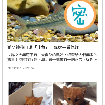
湖北神秘山洞「吐魚」 專家一看氣炸
世界之大無奇不有！大自然的奧妙，總帶給人們無限的
驚喜！據陸媒報導，湖北省十堰市有一個洞穴，從外觀
上來看沒有什麼特別之處，不過讓人們吃驚的是，每年
2020/06/17 09:24
大約清明節前後，山洞就會不斷向外「吐魚」；這些魚
肉質細嫩，味美而不腥，這對當地村民來說，不用捕撈
就有魚直接送上門，簡直是天上掉下來的禮物。（記者
唐家興）