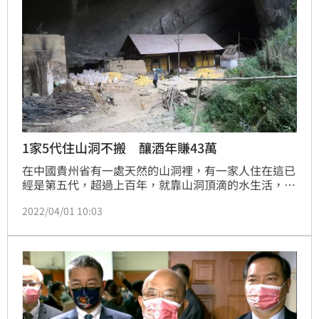
1家5代住山洞不搬 釀酒年賺43萬
在中國貴州省有一處天然的山洞裡，有一家人住在這已
經是第五代，超過上百年，就靠山洞頂滴的水生活，山
洞主人是一名近70歲的老人，他自己出錢修了一條通往
2022/04/01 10:03
山外的路，近年來靠著賣酒，年收入近10萬元（約43
萬新台幣），當地政府怎麼請也請不走。