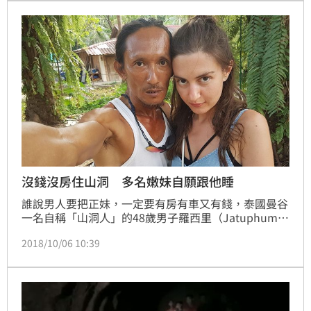
沒錢沒房住山洞 多名嫩妹自願跟他睡
誰說男人要把正妹，一定要有房有車又有錢，泰國曼谷
一名自稱「山洞人」的48歲男子羅西里（Jatuphum 
Losiri），不但沒房沒錢還睡在山洞裡，但他靠著滿嘴
2018/10/06 10:39
甜言蜜語把到10多名各國正妹自願回家跟他睡，其中還
有名是俄羅斯的金髮嫩妹。