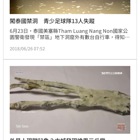
闖泰國禁洞 青少足球隊13人失蹤
6月23日，泰國美塞縣Tham Luang Nang Non國家公
園警衛發現「禁區」地下洞窟外有數台自行車，得知是
一支來自清萊的12人青少年足球隊誤入探險，但加上教
2018/06/26 07:52
練，13人通通失蹤，即使軍方調派精銳「海豹部隊」搜
索，至今仍無功而返。