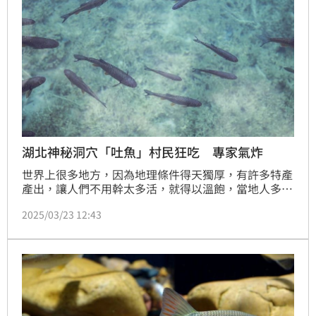
湖北神秘洞穴「吐魚」村民狂吃 專家氣炸
世界上很多地方，因為地理條件得天獨厚，有許多特產
產出，讓人們不用幹太多活，就得以溫飽，當地人多會
視為這是上天的恩寵，取之也認為理所當然；在湖北省
2025/03/23 12:43
十堰市有一個洞穴，從外觀上來看沒什麼特別，不過讓
人們吃驚的是，每年大約清明節前後，山洞就會不斷向
外「吐魚」，這對當地村民來說，不用捕撈就有魚直接
送上門，簡直就是天上掉下來的禮物；因此，每年這時
候就會吸引大批村民來此捕撈，大快朵頤享受味美的鮮
魚。（唐家興）