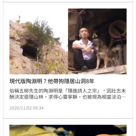
憶想不起來，家人不敢逼他回想，讓他安心靜養。(記
者　潘靚緯)
現代版陶淵明？他帶狗隱居山洞8年
俗稱五柳先生的陶淵明是「隱逸詩人之宗」，因壯志未
酬決定退隱山林，求得心靈寧靜，也被視為相當淡泊名
利的詩人。而凡事都與網路斷不開關係的現代人，還有
2020/11/02 09:34
可能像他一樣嗎？據悉，大陸一名男子真的就帶著一隻
狗，在山洞裡住了8年。（游舒婷報導）