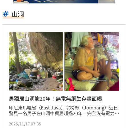
山洞
男獨居山洞逾20年！無電無網生存畫面曝
印尼東爪哇省（East Java）宗榜縣（Jombang）近日
驚見一名男子在山洞中獨居超過20年，完全沒有電力與
網路設施，該男子名叫蘇達爾馬吉（Sudarmaji），居
2025/11/17 07:35
住於安加斯莫羅山（Mount Anjasmoro）山區、名為