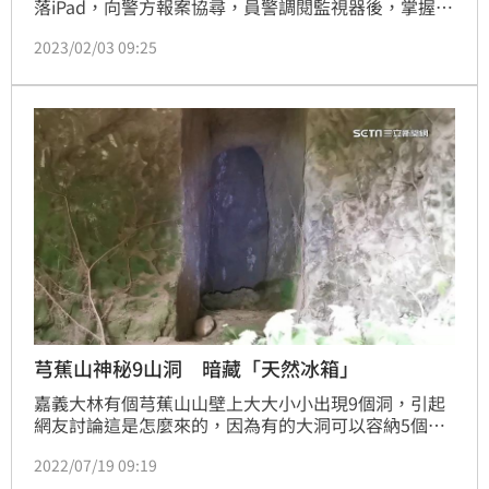
落iPad，向警方報案協尋，員警調閱監視器後，掌握
iPad是遭一名男子撿走；循線找到人，陳嫌供稱iPad是
2023/02/03 09:25
遭棄置在人行道上的座椅，自己才會撿走帶回家使用，
員警前往陳嫌家中取贓時傻眼，因為他竟然住在壽山的
山洞內，忍不住驚呼：「竟連山頂洞人也有3C需
求」。
芎蕉山神秘9山洞 暗藏「天然冰箱」
嘉義大林有個芎蕉山山壁上大大小小出現9個洞，引起
網友討論這是怎麼來的，因為有的大洞可以容納5個人
還有兩層樓高，有的洞小靠近腳邊，當地人說，這是民
2022/07/19 09:19
國60幾年時，居民在山區種柑桔水果沒有冰箱可以用，