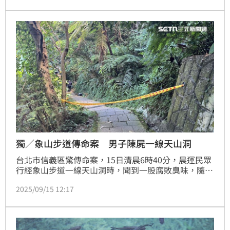
安加斯韋西洞（Angaswesi Cave）的一處自然山洞
中，引發社群媒體熱烈討論。
獨／象山步道傳命案 男子陳屍一線天山洞
台北市信義區驚傳命案，15日清晨6時40分，晨運民眾
行經象山步道一線天山洞時，聞到一股腐敗臭味，隨即
打電話報案；警消獲報後趕抵現場，經檢傷後發現遺體
2025/09/15 12:17
腐敗長蛆，研判男子已死亡多日，遂交由轄區警方處理
後續。