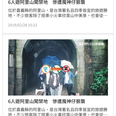
6人遊阿里山闖禁地 慘遭魔神仔狠襲
位於嘉義縣的阿里山，是台灣著名且四季皆宜的旅遊勝
地，不少旅客除了搭乘小火車欣賞山中美景，也會徒步
登山感受日出、神木、櫻花及楓紅的美。2003年的夏
2019/02/28 10:22
天，一群年輕人相約到阿里山遊玩，不過卻不顧當地民
宿的勸阻，擅自沿著鐵道徒步走進漆黑的火車山洞，結
果卻因此闖入「禁地」，不但差點被魔神仔牽走，還慘
遭阿飄襲擊，背後硬是留下恐怖的「巨大鬼手印」，毛
骨悚然的經歷讓他們從此再也不敢造訪阿里山。
6人遊阿里山闖禁地 慘遭魔神仔狠襲
位於嘉義縣的阿里山，是台灣著名且四季皆宜的旅遊勝
地，不少旅客除了搭乘小火車欣賞山中美景，也會徒步