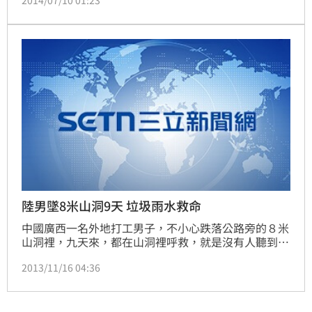
不必開冷氣外，還能夠利用大自然冷卻機房來節能省
碳。
陸男墜8米山洞9天 垃圾雨水救命
中國廣西一名外地打工男子，不小心跌落公路旁的８米
山洞裡，九天來，都在山洞裡呼救，就是沒有人聽到他
的聲音。靠著吃垃圾跟喝雨水，九天後奇蹟的被路過民
2013/11/16 04:36
眾發現，報警救出，過程比電影情節，還要離奇。