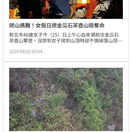
爬山遇難！女假日爬金瓜石茶壺山險奪命
新北市46歲女子今（25）日上午心血來潮前往金瓜石
茶壺山攀登，沒想到女子爬到山頂時卻不慎掉落山洞，
當場動彈不得。警消獲報後立馬前往山頭協尋，並利用
2024/08/25 03:04
繩索下切的方式搜尋女子身影，最終順利於橫坑找到該
女，所幸其意識清醒，僅頭部眉毛撕裂傷、四肢擦挫
傷，送往醫院救治後並無大礙。