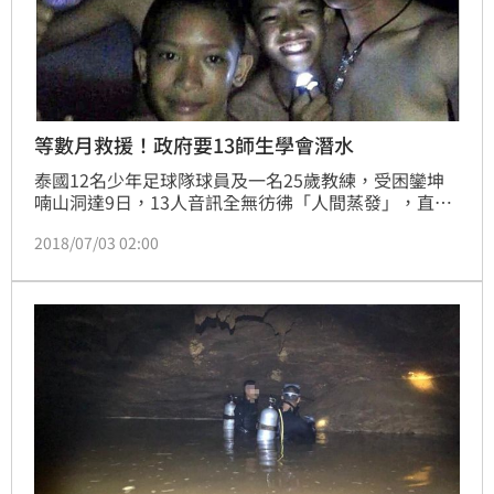
等數月救援！政府要13師生學會潛水
泰國12名少年足球隊球員及一名25歲教練，受困鑾坤
喃山洞達9日，13人音訊全無彷彿「人間蒸發」，直到
昨（2）日晚間被3位英國洞穴救援人士發現。泰國政府
2018/07/03 02:00
評估後，可能數月後才能將人全部救出，並要求師生學
會「潛水」技能。