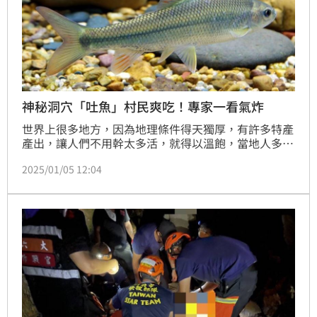
神秘洞穴「吐魚」村民爽吃！專家一看氣炸
世界上很多地方，因為地理條件得天獨厚，有許多特產
產出，讓人們不用幹太多活，就得以溫飽，當地人多會
視為這是上天的恩寵，取之也認為理所當然；在湖北省
2025/01/05 12:04
十堰市有一個洞穴，從外觀上來看沒什麼特別，不過讓
人們吃驚的是，每年大約清明節前後，山洞就會不斷向
外「吐魚」，這對當地村民來說，不用捕撈就有魚直接
送上門，簡直就是天上掉下來的禮物；因此，每年這時
候就會吸引大批村民來此捕撈，大快朵頤享受味美的鮮
魚。（唐家興）