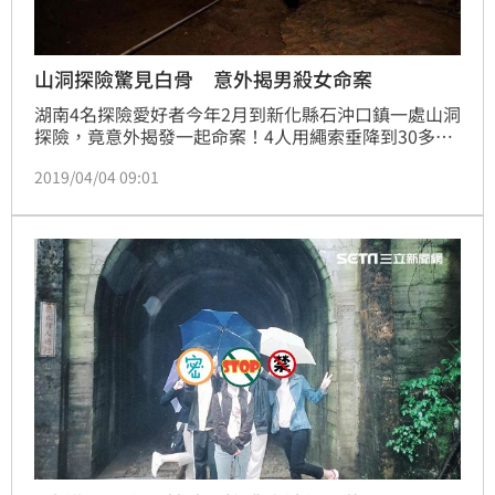
山洞探險驚見白骨 意外揭男殺女命案
湖南4名探險愛好者今年2月到新化縣石沖口鎮一處山洞
探險，竟意外揭發一起命案！4人用繩索垂降到30多米
深的洞底，驚見一堆白骨和一個骷髏頭，嚇得爬出洞外
2019/04/04 09:01
報警。當地警方調查後發現，死者是失蹤7年的羅姓女
子，因跟男友提出分手被推落深洞身亡。