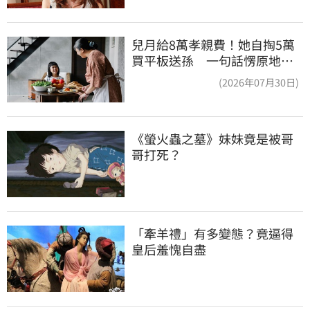
兒月給8萬孝親費！她自掏5萬
買平板送孫 一句話愣原地
「傷心不已」
(2026年07月30日)
《螢火蟲之墓》妹妹竟是被哥
哥打死？
「牽羊禮」有多變態？竟逼得
皇后羞愧自盡