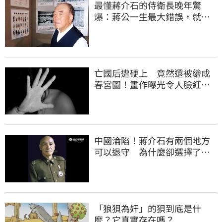
最懂蔣介石的侍衛長晚年驚
爆：蔣公一生最大錯誤，就是
接受雅爾達協定！
亡國后遭硬上 竟然還被繪成
春宮圖！畫作曝光令人臉紅心
跳
中國淪陷！蔣介石有兩個地方
可以退守 為什麼卻選擇了台
灣
「狼狽為奸」的狽到底是什
麼？它真實存在嗎？