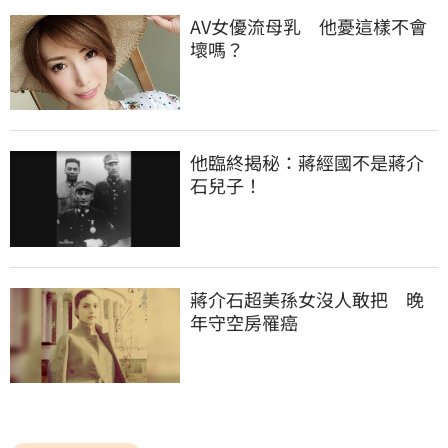
AV女優流母乳　他憂這樣不會
壞嗎？
他臨終揭秘：蔣經國不是蔣介
石兒子！
蔣介石超美孫女沒人敢把　晚
年守空房罹癌