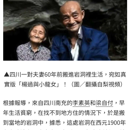
▲四川一對夫妻60年前搬進岩洞裡生活，宛如真
實版「楊過與小龍女」！（圖／翻攝自梨視頻）
根據報導，來自四川南充的
李素英
和
梁自付
，早
年生活貧窮，在找不到地方住的情況下，於是搬
到當地的岩洞中，據悉，這處岩洞在西元1900年