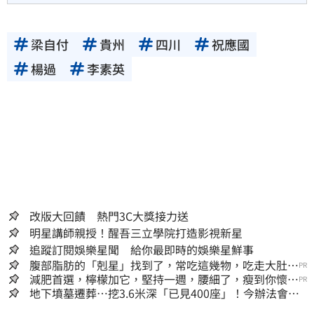
梁自付
貴州
四川
祝應國
楊過
李素英
改版大回饋 熱門3C大獎接力送
明星講師親授！醒吾三立學院打造影視新星
追蹤訂閱娛樂星聞 給你最即時的娛樂星鮮事
腹部脂肪的「剋星」找到了，常吃這幾物，吃走大肚
PR
囊，瘦出小蠻腰
減肥首選，檸檬加它，堅持一週，腰細了，瘦到你懷疑
PR
人生
地下墳墓遷葬…挖3.6米深「已見400座」！今辦法會安
撫祖先