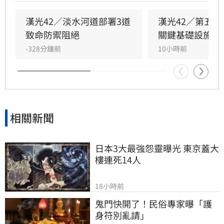
江大橋部署防禦工事，嚴防敵軍經水路逼近政經
中樞。
漢光42／淡水河道部署3道
漢光42／第五
致命防禦阻絕
關鍵基礎設施防
-328分鐘前
10小時前
相關新聞
日本3大最強怨靈曝光 東京蓋大
樓連死14人
18小時前
鬼門快開了！民俗專家曝「護
身符別亂請」