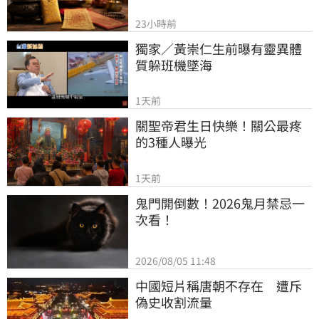
23小時前
獨家／黃崇仁生前曝有靈異體
質躲班機墜海
1天前
關聖帝君生日快樂！關公最疼
的3種人曝光
1天前
鬼門開倒數！2026鬼月禁忌一
次看！
2026/08/05 11:48
中國短片稱唐朝不存在　遭斥
偽史收割流量