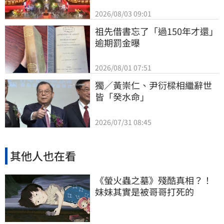
2026/08/03 09:01
祖先借書忘了「過150年才還」
逾期罰金曝
2026/08/01 07:51
獨／黃崇仁、尹衍樑相繼辭世
皆「癸水命」
2026/07/31 08:45
其他人也在看
《螢火蟲之墓》殘酷真相？！
妹妹其實是被哥哥打死的