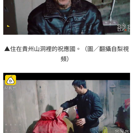
▲住在貴州山洞裡的祝應國。（圖／翻攝自梨視
頻）