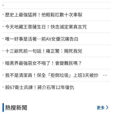
歷史上最強猛將！他輕鬆扛數十次車裂
今天地藏王菩薩生日！快念滅定業真言咒
唯一好事是活著…前AV女優沉痛告白
十三爺死前一句話！雍正驚：賜死我兒
暗黑界最強惡女不啪了！會變難民嗎？
我不是清潔員！保全「拒倒垃圾」上班3天被炒 找
法院討公道結果出爐
殺67衛士兵諫！蔣介石等12年復仇
熱搜新聞
更多