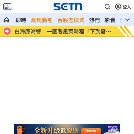
登入
即時
颱風動態
台股怎投資
熱門
影音
熱搜
發
阮經天新片入選多倫多影展 日本導演狂
新／注
讚