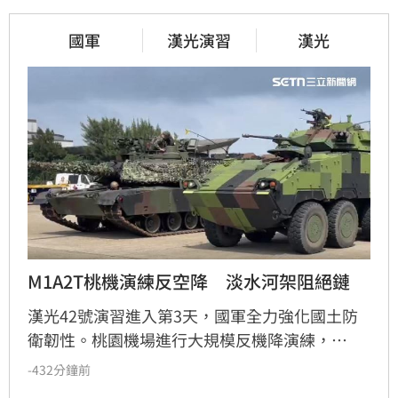
國軍
漢光演習
漢光
M1A2T桃機演練反空降　淡水河架阻絕鏈
漢光42號演習進入第3天，國軍全力強化國土防
衛韌性。桃園機場進行大規模反機降演練，
M1A2T戰車與八輪甲車進駐守護國門。同時，陸
-432分鐘前
軍53工兵團在淡水河道架設多重阻絕鏈，並於淡