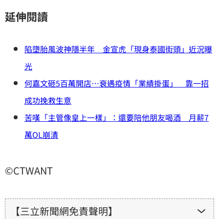
延伸閱讀
陷墮胎風波神隱半年 金宣虎「現身泰國街頭」近況曝
光
何嘉文砸5百萬開店…衰遇疫情「業績掛蛋」 靠一招
成功挽救生意
苦嘆「主管像皇上一樣」：還要陪他朋友喝酒 月薪7
萬OL崩潰
©CTWANT
【三立新聞網免責聲明】