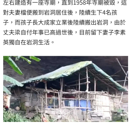
左右建造有一座寺廟，直到1958年寺廟被毀，這
對夫妻檔便搬到岩洞居住後，陸續生下4名孩
子，而孩子長大成家立業後陸續搬出岩洞，由於
丈夫梁自付年事已高過世後，目前留下妻子李素
英獨自在岩洞生活。