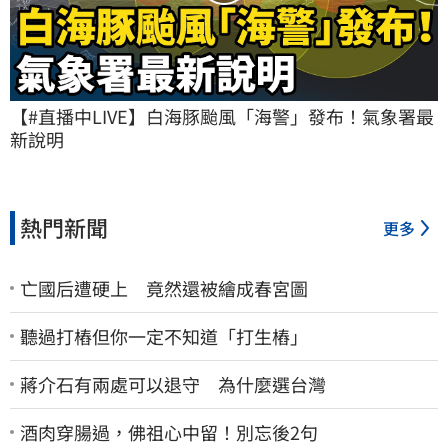
【#直播中LIVE】白海豚颱風「海警」發布！氣象署最
新說明
熱門新聞
更多
亡國后遭硬上 竟然還被繪成春宮圖
聽過打樁但你一定不知道「打生樁」
蔣介石有兩處可以退守 為什麼選台灣
酒肉穿腸過，佛祖心中留！別忘後2句