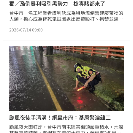
獨／濫倒暴利吸引黑勢力 槍毒賭都來了
台中市一名工程業者遭利誘成為租地濫倒營建廢棄物的
人頭，擔心成為替死鬼試圖退出反遭毆打、拘禁並逼簽
本票賠償損失，他挺身揭發不法集團惡行，揭露黑幫人
2026/07/14 09:00
士以合法掩護非法介入廢棄物處理，濫倒一車就賺1.5
萬，他還驚爆，相關人士經常聚集吸毒，工廠、招待所
甚至連宮廟都是他們的據點，已經成為跨區龐大犯罪產
業鏈。
颱風夜徒手清溝！網轟市府：基層警淪雜工
颱風夜大雨狂炸，台中市南屯區某街頭嚴重積水，水深
甚至高達膝蓋，有網友在滂沱大雨中，發現有2名員警