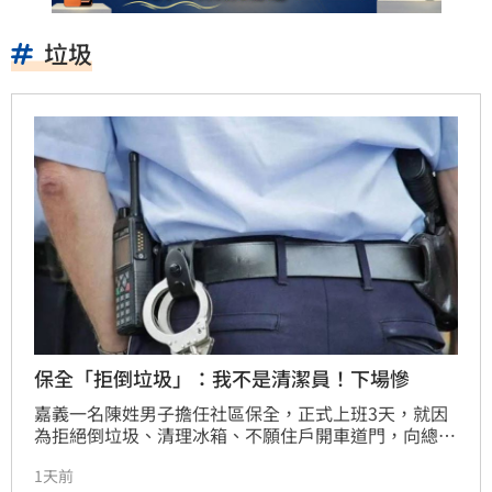
垃圾
保全「拒倒垃圾」：我不是清潔員！下場慘
嘉義一名陳姓男子擔任社區保全，正式上班3天，就因
為拒絕倒垃圾、清理冰箱、不願住戶開車道門，向總幹
事嗆聲「我是來當保全，不是清潔員」；管委會氣得將
1天前
他解僱，陳男不滿提告要求確認僱傭關係並索討薪資。