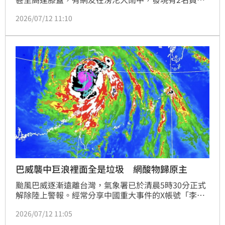
蹲在雨中徒手挖落葉、清水溝，該段畫面被PO上網後
2026/07/12 11:10
引發熱議，有網友心疼回覆「真的是暖警，辛苦了」，
也有人質疑清水溝不是警察工作，更怒轟基層員警被當
「萬能雜工」，意外變成網路論戰。
巴威襲中巨浪裡面全是垃圾 網酸物歸原主
颱風巴威逐漸遠離台灣，氣象署已於清晨5時30分正式
解除陸上警報。經常分享中國重大事件的X帳號「李老
師不是你老師」，分享了巴威颱風登陸中國，浙江沿海
2026/07/12 11:05
掀起巨浪海裡全是垃圾的影片，其畫面相當驚人。