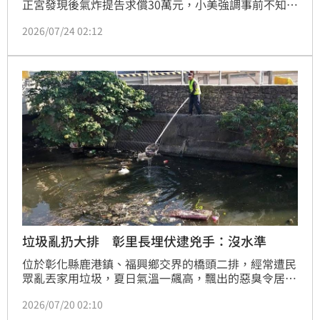
正宮發現後氣炸提告求償30萬元，小美強調事前不知對
方已婚，但法官勘驗對話紀錄戳破謊言，事後甚至還傳
2026/07/24 02:12
訊狂酸正宮「在床上像死豬一樣」。台南地院二審最終
判決該名女子須賠償正宮15萬元，全案確定。
垃圾亂扔大排 彰里長埋伏逮兇手：沒水準
位於彰化縣鹿港鎮、福興鄉交界的橋頭二排，經常遭民
眾亂丟家用垃圾，夏日氣溫一飆高，飄出的惡臭令居民
難以忍受。由於地點偏僻，沒有設置監視器，為了抓偷
2026/07/20 02:10
丟垃圾的人，鹿港鎮街尾里長許勝嘉入夜後連續埋伏快