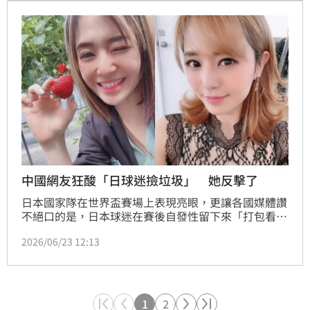
丟棄，依規定最重可處6000元罰鍰。
中國網友狂酸「日球迷撿垃圾」 她反擊了
日本國家隊在世界盃賽場上表現亮眼，更讓各國媒體讚
不絕口的是，日本球迷在賽後自發性留下來「打包看台
垃圾」，高素養的舉動再度成功贏得國際社會的一致好
2026/06/23 12:13
評。然而這項舉動近日卻遭到部分中國網民發文砲轟，
痛批這種行為「很噁心、是在表演」，對此，前暗黑界
天后蒼井空也罕見看不下去親自發文反擊，直言這是
「文化與價值觀的差異」。
1
2