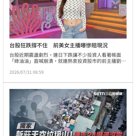
台股狂跌撐不住 前美女主播曝慘賠現況
台股近期震盪劇烈，連日下跌讓不少投資人看著帳面
「綠油油」直喊崩潰，就連熱衷投資股市的前主播劉涵
竹也忍不住發文自嘲。她笑稱，看到手上股票「跟垃圾
2026/07/31 08:59
沒兩樣」，只能靠講點垃圾話療癒心情，更感嘆股市世
界裡「痛苦是比較出來的」，一番真實反應引發不少股
民共鳴。