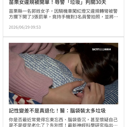
苗栗女違規被開單！辱警「垃圾」判關30天
苗栗縣一名郭姓女子，因騎機車闖紅燈又違規轉彎被警
方攔下開了3張罰單，竟持手機對3名員警拍照，並將其
中一名謝姓員警照片的PO到臉書社團，辱罵「警察垃
2026/06/29 09:53
圾亂開罰單」，遭員警提告。一審法官依散布文字誹謗
罪判郭女拘役30日，得易科罰金3萬元；郭女認為判太
重再上訴，二審法官認為郭女未與員警和解，原量刑無
不當，予以駁回，全案確定。
記性變差不是真退化！醫：腦袋裝太多垃圾
你是否最近常覺得忘東忘西、腦袋昏沉，甚至懷疑自己
是不是提早老化了？先別慌！最新神經科學研究指出，