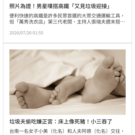
照片為證！男星嘆搭高鐵「又見垃圾迎接」
便利快速的高鐵是許多民眾首選的大眾交通運輸工具，
但「萬秀洗衣店」第三代老闆、主持人張瑞夫週末搭乘
高鐵時，見到座位上是一堆垃圾迎接他，忍不住感嘆少
2026/07/26 01:55
數乘客素質，並指出「公共空間其實就是最好的生活教
育」，認為很多事情不用教，大人的身教就會影響小孩
的行為。
垃圾夫偷吃嫌正宮：床上像死豬！小三吞了
台南一名女子小美（化名）和人夫阿德（化名）交往，