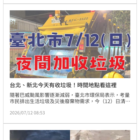
台北、新北今天有收垃圾！時間地點看這裡
隨著巴威颱風影響逐漸減弱，臺北市環保局表示，考量
市民排出生活垃圾及災後廢棄物需求，今（12）日清潔
隊員將加班執勤，提供晚間垃圾收運服務；臺北市環保
2026/07/12 08:53
局說，市民依平時垃圾收運時間及地點排出垃圾，另30
處限時收受點也一併開放，請多加利用。