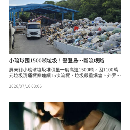
小琉球囤1500噸垃圾！警登島…斷流氓路
屏東縣小琉球垃圾堆積量一度高達1500噸，因1100萬
元垃圾清運標案連續15次流標，垃圾嚴重爆倉。外界質
疑，流標背後恐與曾涉垃圾清運弊案的李賜福有關，因
2026/07/16 03:06
不少業者擔心得罪人而不敢投標。李賜福是國民黨新北
市長參選人李四川的胞弟，過去遭檢方查出化身「環保
流氓」，涉嫌恐嚇3家清運業者，強索每噸600元「回
饋金」，3年間不法獲利576萬元。直到縣府強勢介入
後，標案終於順利決標，今（16）日首批30公噸垃圾
運離小琉球，現場更由縣府人員與警方全程駐點戒護，
外界解讀，此舉除了確保清運作業順利進行，也有防堵
「環保流氓」介入、滋擾的意味。