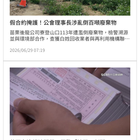
假合約掩護！公會理事長涉亂倒百噸廢棄物
苗栗後龍公司寮登山口113年遭濫倒廢棄物，檢警溯源
並與環境部合作，查獲白姓回收業者與再利用機構聯
手，以合法掩護，行非法清除及不實申報，檢方責令回
2026/06/29 07:19
復原狀。