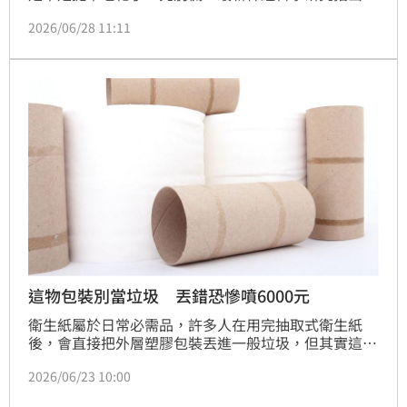
記憶力衰退可能不是真正的退化，而是大腦裡的「垃
2026/06/28 11:11
圾」累積太多了。
這物包裝別當垃圾 丟錯恐慘噴6000元
衛生紙屬於日常必需品，許多人在用完抽取式衛生紙
後，會直接把外層塑膠包裝丟進一般垃圾，但其實這類
包裝多半是可回收的資源。台中市環保局提醒，市面上
2026/06/23 10:00
常見的衛生紙外袋多為單一材質的PP塑膠膜，只要保
持乾淨並正確分類，就能進入回收系統再利用；若隨意