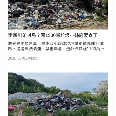
李四川弟封島？囤1500噸垃圾…縣府要查了
觀光勝地飄惡臭！屏東縣小琉球垃圾量累積高達1500
噸，遲遲無法清運、嚴重爆倉，遭外界質疑1100萬元
標案會連續流標15次，恐與曾涉及垃圾清運弊案的李賜
2026/07/01 04:09
福有關，因為沒有業者敢冒著風險得罪他。李賜福是國
民黨新北市長參選人李四川的胞弟，過去被檢方查出化
身「環保流氓」，涉嫌恐嚇3家清運業者，強索每噸
600元「回饋金」，3年大賺576萬元。屏東縣政府今
（1）日重砲抨擊，多日聯繫不上琉球鄉長陳國在，痛
批鄉公所毫無作為、行政明顯失能，已責成政風處介入
調查，若查有不法，將依法移送法辦。