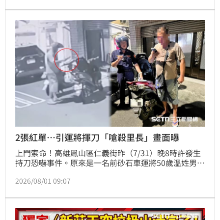
嘉義地院審理後，認定陳男確實不能勝任工作，管委會
解僱合法，僅判管委會須依法給付陳男3天的薪資與加
班費，共計5258元。可上訴。
2張紅單…引運將揮刀「嗆殺里長」畫面曝
上門索命！高雄鳳山區仁義街昨（7/31）晚8時許發生
持刀恐嚇事件。原來是一名前砂石車運將50歲溫姓男
子，不滿遭環保局開2張紅單，懷疑是忠孝里長蔡美雪
2026/08/01 09:07
檢舉，竟直接找上門理論。一見面先假意詢問「亂丟垃
圾罰單要繳多少錢？」，下一秒從機車車廂抽出預藏短
刀嗆要殺人，嚇得里長報警，警方火速趕到壓制逮人，
全案朝向殺人未遂及恐嚇罪嫌偵辦。