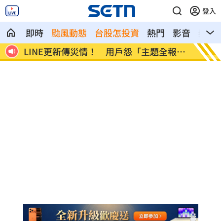
登入
即時
颱風動態
台股怎投資
熱門
影音
熱搜
報
美國出手封殺中國機器人！北市曾高調引
初來富
進
過