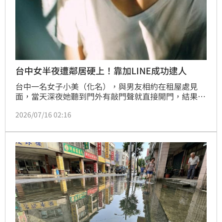
台中女半夜遭鄰居硬上！靠加LINE成功逮人
台中一名女子小美（化名），與男友相約在租屋處見
面，當天深夜她聽到門外有敲門聲就直接開門，結果慘
遭鄰居劉男闖入，由於小美只有36公斤，根本無力抵
2026/07/16 02:16
抗，慘遭對方硬上得逞。事後小美要求加好友，還要對
方幫忙倒垃圾，藉此拍下對方身影，成為定罪關鍵。法
院審理後依強制性交罪，判處劉男3年6月徒刑；全案可
上訴。