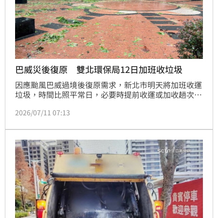
巴威災後復原 雙北環保局12日加班收垃圾
因應颱風巴威過境後復原需求，新北市明天將加班收運
垃圾，時間比照平常日，必要時提前收運或加收趟次。
台北市環保局表示，明天夜間將加班收運，依平時時間
2026/07/11 07:13
及地點排出。