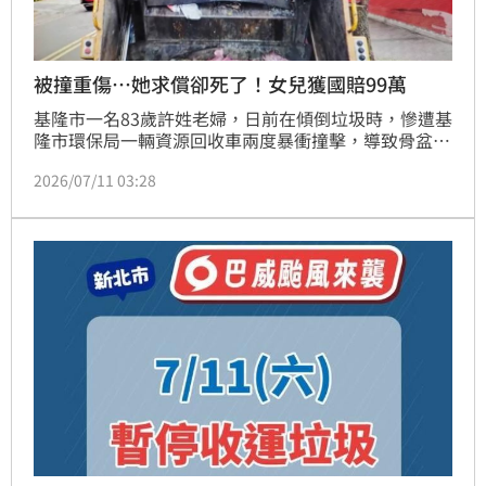
被撞重傷⋯她求償卻死了！女兒獲國賠99萬
基隆市一名83歲許姓老婦，日前在傾倒垃圾時，慘遭基
隆市環保局一輛資源回收車兩度暴衝撞擊，導致骨盆與
肋骨等多處重傷。許婦於訴訟期間不幸離世，其女兒林
2026/07/11 03:28
姓女子依法承受訴訟，向基隆市環保局提出國家賠償。
基隆地院審理後，認定環保局須負擔連帶賠償責任，判
決應給付99萬3266元，全案仍可上訴。