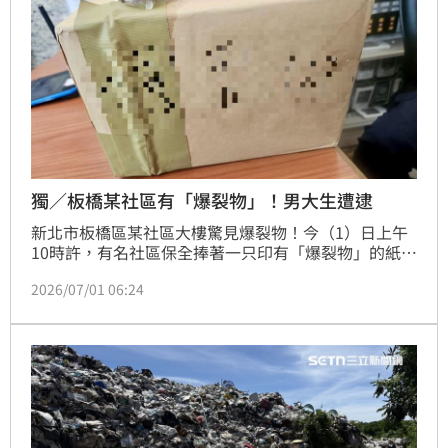
獨／板橋某社區有「爆裂物」！男大生遭逮
新北市板橋區某社區大樓驚見爆裂物！今（1）日上午
10時許，有名社區保全捧著一只印有「爆裂物」的紙盒
至派出所，員警見狀嚇壞不敢大意，立即通報偵查隊、
2026/07/01 06:24
防爆小組及鑑識人員到場處理，確認發現紙盒內無火藥
等危險易燃物，讓眾人鬆口氣。後續經警方擴大調查，
發現該「爆裂物」是一名退休的銀行行員製作，平時是
用於防搶演練的道具，但因近期退休已用不上，昨日整
理雜物時才將其丟棄，未料被保全撿去後報警，轄區分
局幾乎全員出動