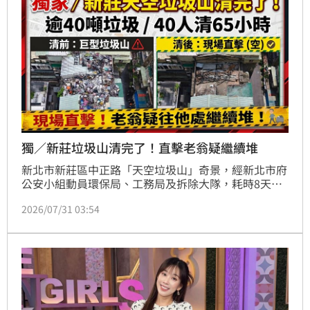
獨／新莊垃圾山清完了！直擊老翁疑繼續堆
新北市新莊區中正路「天空垃圾山」奇景，經新北市府
公安小組動員環保局、工務局及拆除大隊，耗時8天、
投入逾40人次，終於清運逾40公噸廢棄物並拆除違
2026/07/31 03:54
建。該名高姓老翁堆積雜物長達30年，嚴重影響公安與
周邊居民生活，如今鄰居終於能修繕水塔，生活恢復正
常。市府此次強制執行拆除作業，預估清運拆除費用高
達200萬元，後續將依法向屋主求償。儘管老翁仍有搬
運廢棄物跡象，引發鄰里擔憂，但市府強調將持續監
控，確保不再發生囤積行為，並徹底解決這場長年的社
區公安危機。