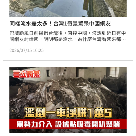
同樣淹水差太多！台灣1奇景驚呆中國網友
巴威颱風日前掃過台灣後，直撲中國，沒想到近日有中
國網友討論起，明明都是淹水，為什麼台灣看起來都沒
什麼垃圾，讓中國網友驚呼，「台灣街道淹水都這麼乾
2026/07/15 10:25
淨的嗎？」