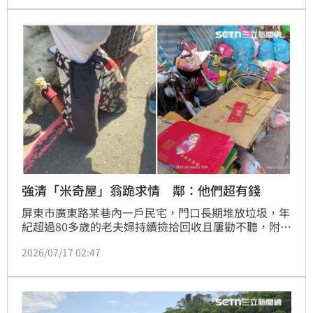
一個月，當場抓到丟垃圾的連續犯，除了要求對方走下
排水溝把亂丟的20多包垃圾撿起來，但陸續還是有人亂
丟，直言「沒水準的人很多」。
強清「米奇屋」翁跪求情 鄰：他們超有錢
屏東市廣東路某巷內一戶民宅，門口長期堆放垃圾，年
紀超過80多歲的老夫婦持續撿拾回收且屢勸不聽，附近
鄰居苦不堪言，不僅衛生環境堪慮，就連交通行走也受
2026/07/17 02:47
到影響，環保局開罰22次仍未見效，今（17）日二度
動員強制執行。老翁跪地求饒，希望能夠把用來代步的
腳踏車留下，口中還不斷喊著：「沒天良」。