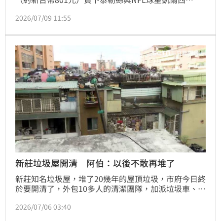
（Travis Kelce）婚禮現場外收集的垃圾，其中包含煙
2026/07/09 11:55
蒂和排卵檢測筆。
新莊垃圾屋開清 阿伯：以後不敢再堆了
新莊知名垃圾屋，堆了20幾年的屋頂垃圾，市府今日終
於要開清了，外包10多人的清潔團隊，加派垃圾車、環
保車，預計兩個星期，能夠清理完畢。而這次阿伯親自
2026/07/06 03:40
簽下清理同意，滿是無奈與不捨、說自己決定退休了，
以後不再搬廢鐵了。