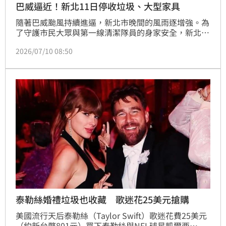
巴威逼近！新北11日停收垃圾、大型家具
隨著巴威颱風持續進逼，新北市晚間的風雨逐增強。為
了守護市民大眾與第一線清潔隊員的身家安全，新北市
環保局緊急宣布，在巴威風雨增強的考驗下，新北11日
2026/07/10 08:50
全天暫停垃圾收運以及大型家具預約清運服務。面對即
將到來的強風豪雨，市府呼籲市民共體時艱，將垃圾暫
存家中，一起為城市撐起安全的防護傘。（記者唐家
興）
泰勒絲婚禮垃圾也收藏 歌迷花25美元搶購
美國流行天后泰勒絲（Taylor Swift）歌迷花費25美元
（約新台幣801元）買下泰勒絲與NFL球星凱爾西