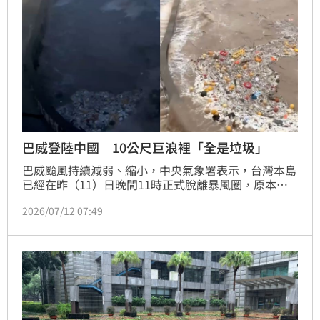
巴威登陸中國 10公尺巨浪裡「全是垃圾」
巴威颱風持續減弱、縮小，中央氣象署表示，台灣本島
已經在昨（11）日晚間11時正式脫離暴風圈，原本昨
晚陸上颱風警報範圍僅剩馬祖，今（12）日清晨馬祖也
2026/07/12 07:49
脫離暴風圈，氣象署清晨5時30分已經正式解除巴威颱
風的陸上警報，預估上午8時30分解除海上颱風警報。
經常分享中國重大事件的X帳號「李老師不是你老
師」，就曝光巴威颱風登陸中國的畫面，驚見海裡全是
垃圾。