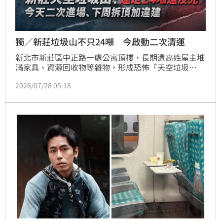
獨／新莊垃圾山不只24噸 今啟動二次清運
新北市新莊區中正路一處公寓頂樓，長期遭高姓屋主堆
滿家具、資源回收物等雜物，形成恐怖「天空垃圾
山」，嚴重威脅公共安全。新北市政府組成公安小組介
2026/07/28 05:18
入，環保局於7月已完成外部24.21公噸垃圾清運，今
（28）日啟動第二階段違建內部清理，預計一週內完
工，隨後由工務局拆除違建。市府強調，此次強拆與清
運費用估計高達200萬元，後續將依法向屋主求償，以
維護周邊居民居住安全與環境衛生。