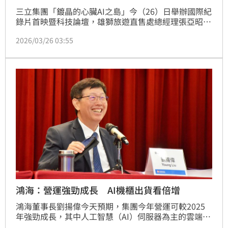
三立集團「鍍晶的心臟AI之島」今（26）日舉辦國際紀
錄片首映暨科技論壇，雄獅旅遊直售處總經理張亞昭指
出，雄獅剛在去年到了40歲，在全球都有據點，我們旅
2026/03/26 03:55
行社員工數2700人，每年服務400多萬客人。2019年
雄獅站上高峰，結果就遇到疫情，好幾個月連一塊錢營
收都沒有，走過疫情後，2024年後恢復9成，到了去
年，雄獅又重新站回300億，EPS到達17.49，成長了五
倍，這是數位轉型帶給雄獅的資源。
鴻海：營運強勁成長 AI機櫃出貨看倍增
鴻海董事長劉揚偉今天預期，集團今年營運可較2025
年強勁成長，其中人工智慧（AI）伺服器為主的雲端網
路產品強勁成長可期，今年AI機櫃出貨可倍數成長，第