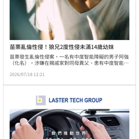
苗栗亂倫性侵！狼兄2度性侵未滿14歲幼妹
苗栗發生亂倫性侵案，一名有中度智能障礙的男子阿強
（化名），涉嫌在親戚家對同母異父、患有中度智能障
礙又未滿14歲的妹妹伸狼爪，兩度硬上得逞，直到學校
2026/07/18 12:21
及社工發現異狀，全案才曝光。