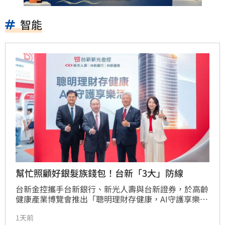
智能
幫忙照顧好銀髮族錢包！台新「3大」防線
台新金控攜手台新銀行、新光人壽與台新證券，於高齡
健康產業博覽會推出「聰明理財存健康，AI守護享樂
活」整合方案。面對超高齡社會，業者結合AI智能防詐
1天前
「戰神模型」、預立信託規劃，並推動「基因檢測×重