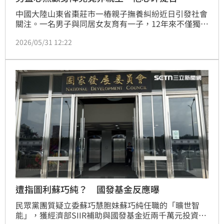
中國大陸山東省棗莊市一樁親子撫養糾紛近日引發社會
關注。一名男子與同居女友育有一子，12年來不僅獨自
承擔撫養責任，還持續為罹患智能障礙的孩子進行復健
2026/05/31 12:22
治療。然而，一紙親子鑑定報告卻揭露殘酷真相，證實
孩子並非其親生骨肉。男子憤而提告，要求返還多年撫
養及醫療支出並求償精神損害。法院審理後認定女方存
在明顯過錯，判決須賠償男子共16萬元人民幣，並由女
方負責撫養孩子。
遭指圖利蘇巧純？ 國發基金反應曝
民眾黨團質疑立委蘇巧慧胞妹蘇巧純任職的「曠世智
能」，獲經濟部SIIR補助與國發基金近兩千萬元投資，