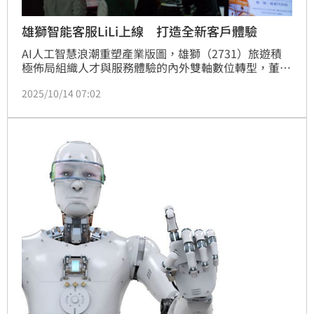
雄獅智能客服LiLi上線 打造全新客戶體驗
AI人工智慧浪潮重塑產業版圖，雄獅（2731）旅遊積
極佈局組織人才與服務體驗的內外雙軸數位轉型，董事
長王文傑親自領軍，讓 AI 深入營運核心，已於2025年
2025/10/14 07:02
5月成立旅遊科技部，投入3億元推動改革計畫，初期已
推出智能客服與流程自動化（RPA），將整合大數據與 
AI 決策系統，打造人機協作常態化。