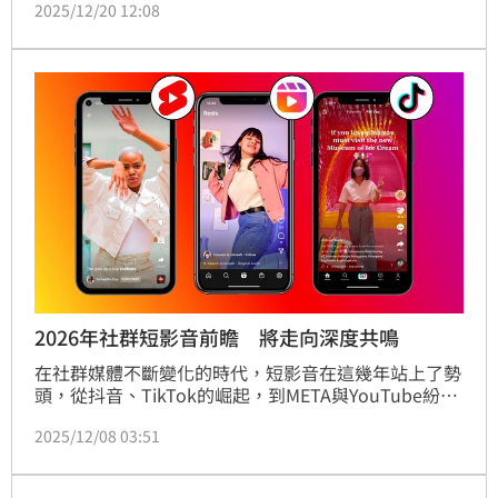
2025/12/20 12:08
收突破 30.7 億元EPS9.97元，2025上半年營收達17.1
億元，獲利EPS6.81元，較2024上半年成長創下歷史新
高，近五年營收年複合成長率達21%，展現強勁的營運
爆發力。
2026年社群短影音前瞻 將走向深度共鳴
在社群媒體不斷變化的時代，短影音在這幾年站上了勢
頭，從抖音、TikTok的崛起，到META與YouTube紛紛
搶進短影音市場，到了2025年，更普及的AI影音技術
2025/12/08 03:51
也加入了，OpenAI的SORA2甚至建置了自己的社群平
台，如何掌握「社群媒體」，依舊是2026年所以企業
好奇的問題。