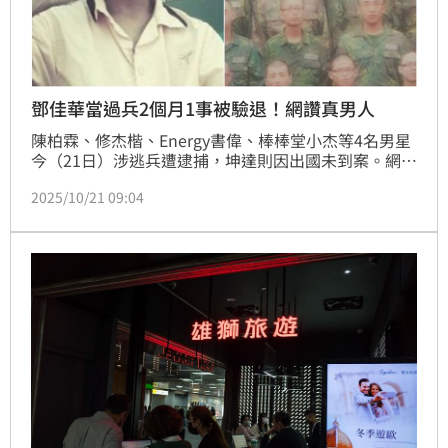
鄧佳華當過兵2個月1事被驗退！網讚真男人
陳柏霖、修杰楷、Energy書偉、棒棒堂小杰等4名男星
今（21日）涉逃兵遭逮捕，坤達則因出國未到案。網紅
鄧佳華經常引發爭議，2022年還曾轉型成為AV男優，
2025/10/21 09:04
今年大方認愛女友是模特兒簡簡，然而鄧佳華日前卻傳
出因偷拍同事裙底入獄，再度成為熱議話題。針對不少
男藝人逃兵，鄧佳華入獄前也發文自曝有當兵2個月經
歷，並揭露後來被驗退的「真正原因」，被許多網友狂
讚：「這才是真男人」。