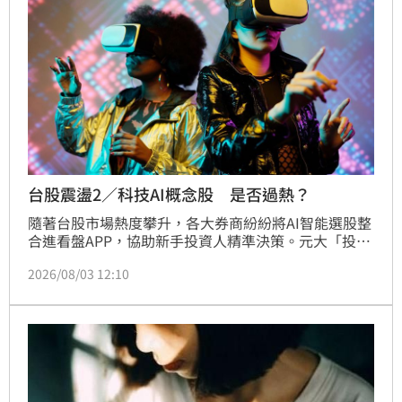
法說會，市場高度關注後續營運風向。
台股震盪2／科技AI概念股 是否過熱？
隨著台股市場熱度攀升，各大券商紛紛將AI智能選股整
合進看盤APP，協助新手投資人精準決策。元大「投資
先生」提供專業選股分類，國泰證券主打大師策略與即
2026/08/03 12:10
時診斷，永豐「大戶投」與凱基證券則結合量化模型與
大數據分析，優化長線布局效率。富邦與兆豐證券亦推
出自動化監控與財報分析功能，大幅降低選股門檻。然
而，專家提醒AI模型多基於歷史數據回測，無法完全預
測黑天鵝事件，且數據更新可能存在時間差。此外，市
場近期出現假冒券商的詐騙軟體，投資人務必確認使用
官方認證APP，切勿輕信保證獲利的投資建議，應保持
理性投資態度，才能在變動的市場中穩健獲利。