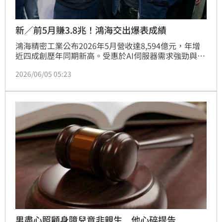
新／前5月賺3.8兆！鴻海交出爆表成績
鴻海精密工業公布2026年5月營收達8,594億元，年增
近四成創歷年同期新高。受惠於AI伺服器需求強勁與雲
端網路產品拉貨動能，累計前5月營收逼近4兆元，表現
2026/06/05 05:23
優於市場預期。儘管電子產業進入傳統淡季，鴻海四大
產品線均展現顯著成長，特別是AI機櫃需求持續發酵，
帶動整體營運展現「淡季不淡」的爆發力。展望第二
季，鴻海營運預計將優於原先預期，持續在AI浪潮中穩
健成長，展現強大競爭優勢。
男盡心照顧身障兒竟非親生 他心碎提告