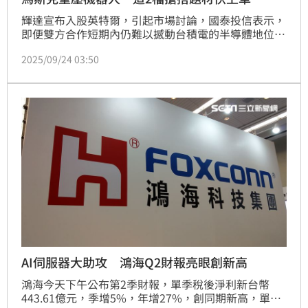
輝達宣布入股英特爾，引起市場討論，國泰投信表示，
即便雙方合作短期內仍難以撼動台積電的半導體地位，
而隨著全球進入人工智慧與自動化的黃金時代，機器人
2025/09/24 03:50
產業正成為資本市場的新寵。根據市場研究機構的預
測，2050年全球人形機器人市場的年營收，將達到近5
兆美元，成為繼半導體、電動車之後的第三大科技投資
風口。
AI伺服器大助攻 鴻海Q2財報亮眼創新高
鴻海今天下午公布第2季財報，單季稅後淨利新台幣
443.61億元，季增5%，年增27%，創同期新高，單季