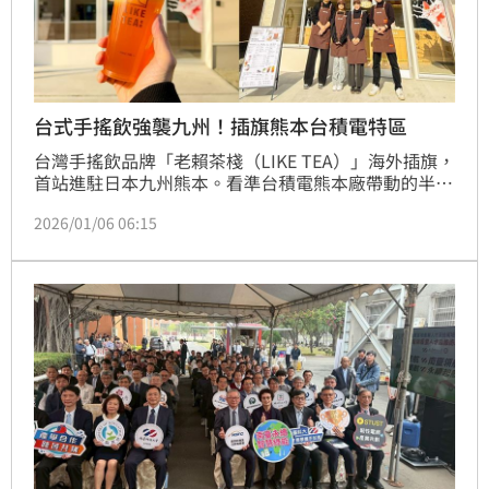
台式手搖飲強襲九州！插旗熊本台積電特區
台灣手搖飲品牌「老賴茶棧（LIKE TEA）」海外插旗，
首站進駐日本九州熊本。看準台積電熊本廠帶動的半導
體產業聚落與消費紅利，老賴茶棧選定於合志市幾久
2026/01/06 06:15
富，開設首間海外門市。並於1月1日試營運，9日正式
開幕，成為九州首家導入「智能製茶」技術的台灣茶飲
品牌，以科技輔助確保每一杯飲品都能呈現最穩定的極
致風味。