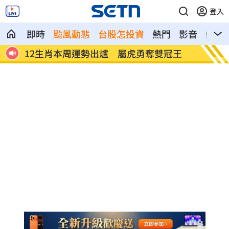
登入
即時
颱風動態
台股怎投資
熱門
影音
熱搜
王
BABYMONSTER登藍毯秒吸睛！Rora曝這
白海豚
件事
成