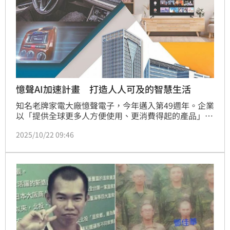
憶聲AI加速計畫 打造人人可及的智慧生活
知名老牌家電大廠憶聲電子，今年邁入第49週年。企業
以「提供全球更多人方便使用、更消費得起的產品」為
使命，並以「無處不在的生活娛樂連結」為願景，持續
2025/10/22 09:46
推動AI應用與ESG永續行動，展現製造業轉型為智慧與
永續並行的新典範。