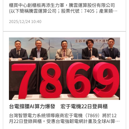
櫃買中心創櫃板再添生力軍，騰雲運算股份有限公司
(以下簡稱騰雲運算公司；股票代號：7405；產業類
別：數位雲端)將於12月24日登錄創櫃板。騰雲運算公
2025/12/24 10:40
司主要業務為提供CDN加速、DDoS防禦、全球智能流
量管理系統、與雲端WAF等自主研發解決方案等。
台電撐腰AI算力爆發 宏于電機22日登興櫃
台灣智慧電力系統領導廠商宏于電機（7869）將於12
月22日登錄興櫃。受惠台電強韌電網計畫及全球AI算力
爆發對電力設備的強勁需求，宏于電機2024 年全年營