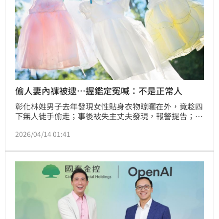
偷人妻內褲被逮…握鑑定冤喊：不是正常人
彰化林姓男子去年發現女性貼身衣物晾曬在外，竟趁四
下無人徒手偷走；事後被失主丈夫發現，報警提告；林
男落網後，認罪但主張，智能不足，有偷內衣褲的癖
2026/04/14 01:41
好，醫生說他不是正常人，無法做真正的治療；法官綜
合相關因素，審理後，將他依竊盜罪，處5000元罰
金，得易服勞役，宣告沒收或追徵犯罪所得內衣、內褲
各1件，可上訴。