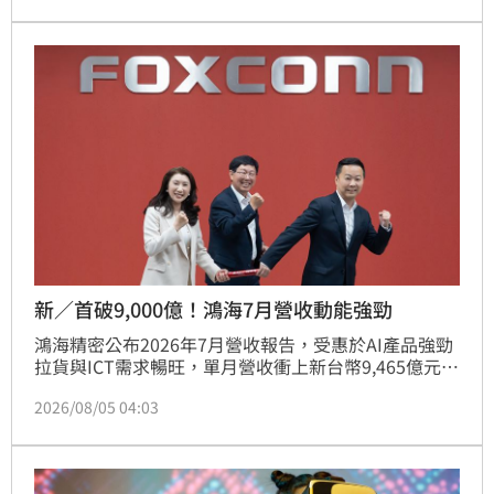
大傷病險」創新服務，打造涵蓋醫療預防與資產傳承的
一站式金融平台。透過Richart Life健康回饋與智慧選
股工具，協助民眾超前部署長壽人生。現場更提供專業
諮詢與互動體驗，以科技守護高齡族群的健康與財富資
產，展現全面金融防護網與退休金流佈局的專業實力，
吸引民眾現場體驗。
新／首破9,000億！鴻海7月營收動能強勁
鴻海精密公布2026年7月營收報告，受惠於AI產品強勁
拉貨與ICT需求暢旺，單月營收衝上新台幣9,465億元，
月增15.18%、年增54.19%，首度突破9千億元大關並
2026/08/05 04:03
創歷史新高。今年前7月累計營收達5兆5,894億元，年
增37.89%，同樣締造歷年同期新猷。四大產品類別表
現全面成長，展望第三季，鴻海看好AI機櫃動能及進入
傳統旺季，預期營運持續加溫。公司將於8月12日召開