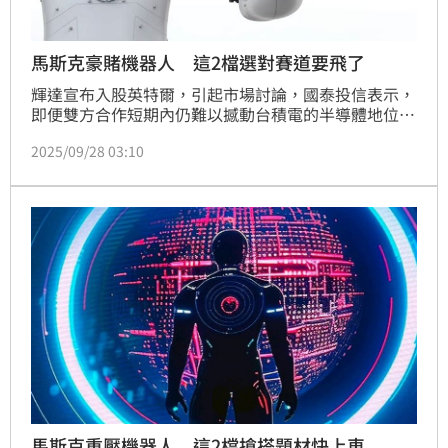
馬斯克豪賭機器人 這2檔選對賽道要飛了
輝達宣布入股英特爾，引起市場討論，國泰投信表示，
即便雙方合作短期內仍難以撼動台積電的半導體地位，
而隨著全球進入人工智慧與自動化的黃金時代，機器人
2025/09/28 03:10
產業正成為資本市場的新寵。根據市場研究機構的預
測，2050年全球人形機器人市場的年營收，將達到近5
兆美元，成為繼半導體、電動車之後的第三大科技投資
風口。
馬斯克重壓機器人 這2檔搶搭題材快上車