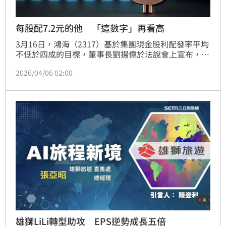
每股配7.2元的他 「這數字」再看高
3月16日，鴻海（2317）基於集團現金股利配發率平均
不低於四成的目標，董事長劉揚偉於法說會上宣布，今
年每股將配發7.2元現金股利，較去年的每股5.8元大幅
2026/04/06 02:00
提高，配發率達到52.9%，創下自1991年上市掛牌以來
新高，且連續七年都超過五成。
雄獅LiLi轉型助攻 EPS逆勢成長五倍