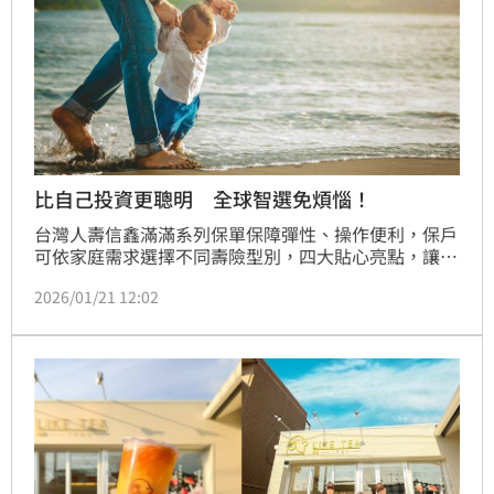
比自己投資更聰明 全球智選免煩惱！
台灣人壽信鑫滿滿系列保單保障彈性、操作便利，保戶
可依家庭需求選擇不同壽險型別，四大貼心亮點，讓保
障更貼近生活、投資更貼近目標。台灣人壽「信鑫滿
2026/01/21 12:02
滿」系列保單，攜手聯博投信推出「全球智選（美元）
帳戶（本全權委託帳戶之資產撥回機制來源可能為本
金）（撥回率或撥回金額非固定）」，結合智能動態資
產配置與風險緩解策略，在全球政經局勢多變下，滿足
客戶「穩健投資」與「保障到位」雙重需求。