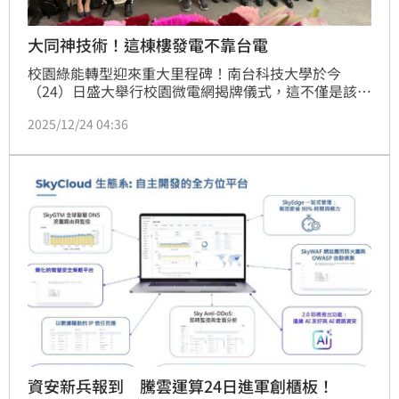
大同神技術！這棟樓發電不靠台電
校園綠能轉型迎來重大里程碑！南台科技大學於今
（24）日盛大舉行校園微電網揭牌儀式，這不僅是該校
邁向永續校園的一大步，更是教育部補助校園微電網計
2025/12/24 04:36
畫的全台「第一案」。負責建置的大同智能展現強大技
術實力，提供從場勘、設備選型到系統調節的一條龍服
務，成功協助南台科大推動自主用電，成為國內校園微
電網的示範指標。
資安新兵報到 騰雲運算24日進軍創櫃板！