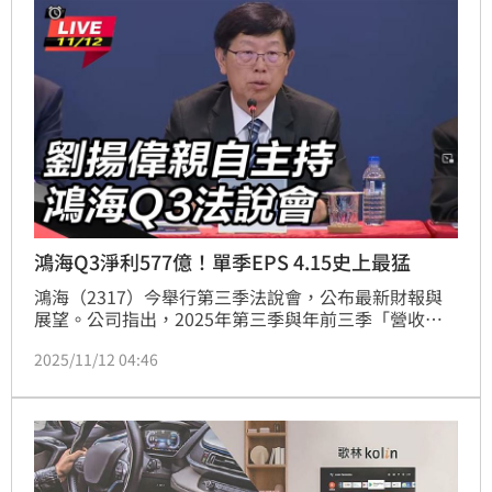
鴻海Q3淨利577億！單季EPS 4.15史上最猛
鴻海（2317）今舉行第三季法說會，公布最新財報與
展望。公司指出，2025年第三季與年前三季「營收、
毛利、營業利益、淨利」皆創歷年同期新高，單季EPS
2025/11/12 04:46
達4.15元、前三季EPS達10.38元；管理層並重申第四
季「季增、年增」可期，全年「顯著成長」目標不變，
同時首度釋出「看好2026年」的明確訊號。