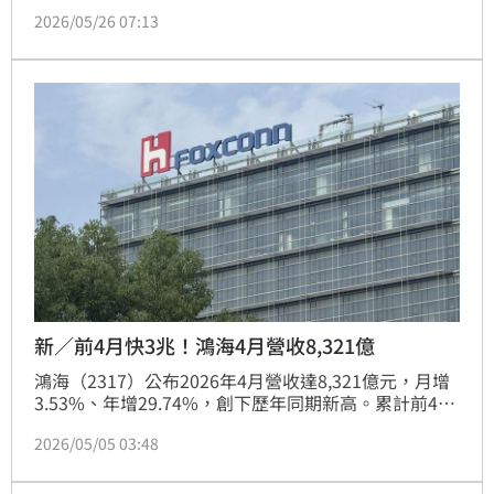
涉及利益迴避。經濟部對此澄清，補助計畫均經外部審
2026/05/26 07:13
查與會計師查核，程序公開透明。國發基金則強調，天
使投資方案採公開受理，且由專業委員秘密投票，並無
針對特定背景提供優待。針對營收波動與平台爭議，國
發基金表示屬新創常態，將持續落實投後管理與實地訪
視，確保公帑運用之公信力。
新／前4月快3兆！鴻海4月營收8,321億
鴻海（2317）公布2026年4月營收達8,321億元，月增
3.53%、年增29.74%，創下歷年同期新高。累計前4月
營收2.96兆元同樣破紀錄。成長動能主要來自AI雲端產
2026/05/05 03:48
品與零組件出貨增加，雲端網路類別表現尤為強勁。儘
管消費智能產品因基期效應略微衰退，但公司看好第二
季展望，預期AI機櫃需求將帶動業績呈現季增與年增，