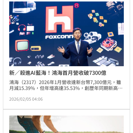
品表現優於預期。董事長劉揚偉將主持開工儀式，市場
關注其對產業景氣看法。此外，鴻海將參與3月16日的
法人說明會及3月17日至20日的NVIDIA GTC大會，其
AI技術展示與合作進度預計將牽動半導體與伺服器供應
鏈後市。
新／殺進AI藍海！鴻海首月營收破7300億
鴻海（2317）2026年1月營收達新台幣7,300億元，雖
月減15.39%，但年增高達35.53%，創歷年同期新高紀
錄，主要受惠於AI雲端產品強勁拉貨動能。AI機櫃出貨
2026/02/05 04:06
持續放量，加上消費智能產品表現優於預期，讓鴻海即
使進入傳統淡季，第一季能見度仍佳，預估季節性表現
將優於過去五年區間，呈現「淡季不淡」的態勢。市場
緊盯鴻海3月赴美參與NVIDIA GTC 2026大會，期待更
多AI相關合作與新品消息，有望為營運再添動能。