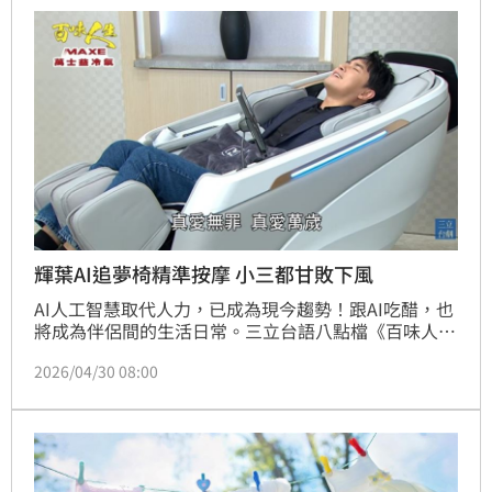
展現淡季不淡的穩健動能，持續鞏固AI產業領導地位。
輝葉AI追夢椅精準按摩 小三都甘敗下風
AI人工智慧取代人力，已成為現今趨勢！跟AI吃醋，也
將成為伴侶間的生活日常。三立台語八點檔《百味人
生》，就上演了小三跟智慧按摩椅爭寵的劇情，引發各
2026/04/30 08:00
界討論，也意外讓「善解人意」的AI追夢椅，成為母親
節送禮的熱門話題。