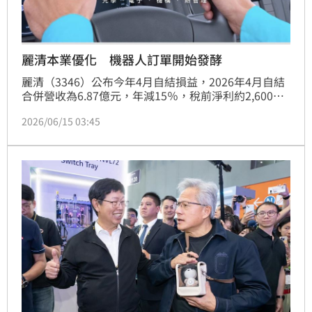
麗清本業優化 機器人訂單開始發酵
麗清（3346）公布今年4月自結損益，2026年4月自結
合併營收為6.87億元，年減15％，稅前淨利約2,600萬
元，稅後淨利約2,900萬元，每股稅後盈餘EPS0.24
2026/06/15 03:45
元，分別年增150％、152％、152％。麗清戮力推動汽
車事業接單結構優化策略，聚焦較高附加價值產品與訂
單組合，使本業獲利能力仍保持穩健表現，2026年4月
單月自結損益，已較2026年第一季稅後淨損8,094萬
元、每股稅後虧損EPS0.67元明顯優化。