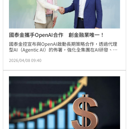
國泰金攜手OpenAI合作 創金融業唯一！
國泰金控宣布與OpenAI啟動長期策略合作，透過代理
型AI（Agentic AI）的佈署，強化全集團在AI研發、部
署與治理的核心能力，是OpenAI在台灣首家達成此規
2026/04/08 09:40
模的金融業策略合作夥伴。雙方將於國泰金控內部導入
ChatGPT Enterprise，並聚焦代理型AI技術，打造符合
金融機構監理需求、安全且可治理的企業級AI工作站，
加速集團營運效率與AI應用在集團內的全面落地。