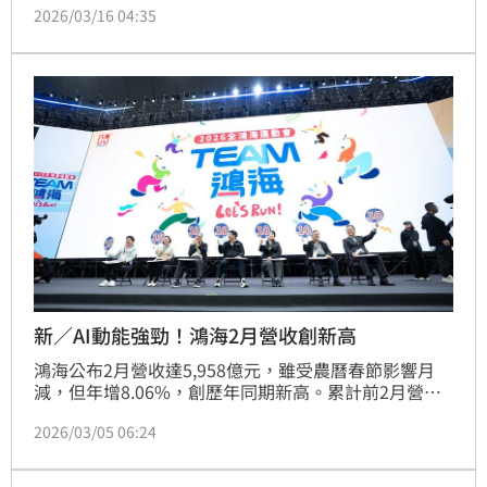
2026/03/16 04:35
1季AI機櫃出貨大幅季增高雙位數百分比。
新／AI動能強勁！鴻海2月營收創新高
鴻海公布2月營收達5,958億元，雖受農曆春節影響月
減，但年增8.06%，創歷年同期新高。累計前2月營收
達1.32兆元，年增21.63%，同創同期新高。主要受惠
2026/03/05 06:24
於AI雲端產品拉貨動能強勁，帶動「雲端網路產品類
別」顯著成長。展望第一季，鴻海預期季節性表現將優
於過去五年同期，因AI機櫃出貨持續放量及消費智能產