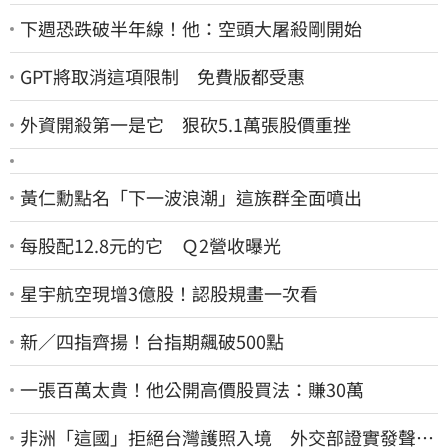
下週恐跌破半年線！他：空頭大屠殺剛開始
GPT將取消這項限制 免費版都受惠
外資開殺第一是它 狠砍5.1萬張股價重挫
黃仁勳點名「下一波浪潮」這族群全面噴出
每股配12.8元的它 Ｑ2營收曝光
星宇航空現增3億股！認股規畫一次看
新／四指齊揚！台指期飆破500點
一張百萬太貴！他公開高價股買法：賺30萬
非洲「這國」拒絕台灣護照入境 外交部證實發聲