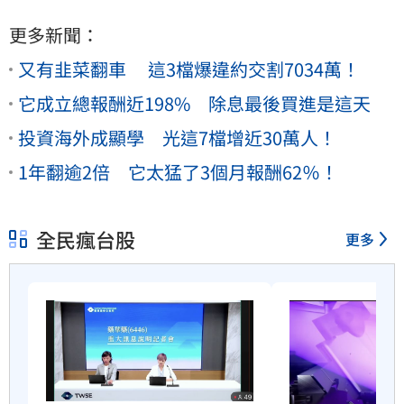
更多新聞：
又有韭菜翻車 這3檔爆違約交割7034萬！
它成立總報酬近198% 除息最後買進是這天
投資海外成顯學 光這7檔增近30萬人！
1年翻逾2倍 它太猛了3個月報酬62％！
全民瘋台股
更多