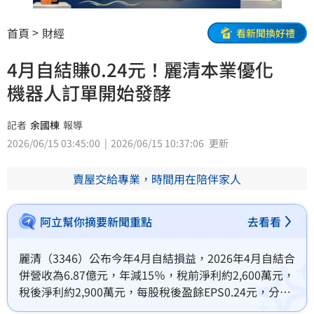
首頁
財經
看新聞換好禮
4月自結賺0.24元！麗清本業優化
機器人訂單開始發酵
記者
余國棟
報導
2026/06/15 03:45:00
2026/06/15 10:37:06
更新
賣屋交給專業，時間用在陪伴家人
阿立幫你摘要新聞重點
去看看
麗清（3346）公布今年4月自結損益，2026年4月自結合
併營收為6.87億元，年減15％，稅前淨利約2,600萬元，
稅後淨利約2,900萬元，每股稅後盈餘EPS0.24元，分別
年增150％、152％、152％。麗清戮力推動汽車事業接