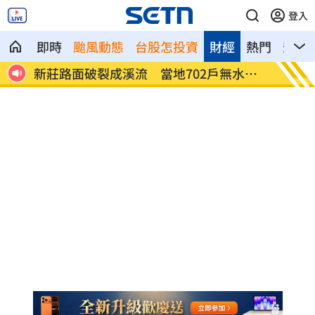
登入
即時
颱風動態
台股怎投資
財經
熱門
影音
10
新莊路面破裂成溪流 當地702戶無水可
台中男
用
體