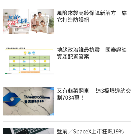
風險來襲高齡保障新解方　靠
它打造防護網
地緣政治誰最抗震　國泰證給
資產配置答案
又有韭菜翻車　 這3檔爆違約交
割7034萬！
盤前／SpaceX上市狂飆19%　