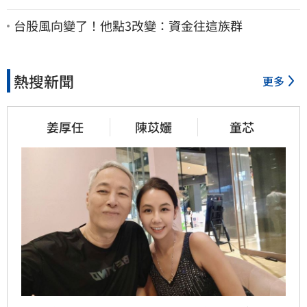
了：持續交涉聯繫
台股風向變了！他點3改變：資金往這族群
熱搜新聞
更多
姜厚任
陳苡孋
童芯