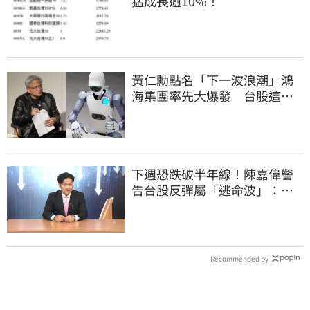
猛成長逾10%！
黃仁勳點名「下一波浪潮」鴻
海集團率先大爆發 台股這族
群全面噴出
下週恐跌破半年線！陳嘉偉警
告台股反彈屬「逃命波」：空
頭大屠殺剛開始
Recommended by