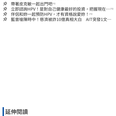
帶著皮克敏一起出門吧
PR
立即諮詢HPV！是對自己健康最好的投資，把握現在不
PR
嫌晚！
伴侶和妳一起預防HPV，才有資格說愛妳！
PR
藍曾嗆陳時中！慈濟被詐10億真相大白 AIT突發1文酸
爆…他笑：真的很會
延伸閱讀