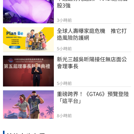
股3強
3小時前
全球人壽曝家庭危機　推它打
造風險防護網
5小時前
新光三越吳昕陽接任無店面公
會理事長
5小時前
重磅跨界！《GTA6》預覽登陸
「這平台」
8小時前