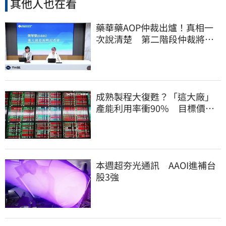
其他人也在看
藥華藥AOP仲裁出爐！真相一
次說清楚 第二階段仲裁將聲
請撤銷
成熟製程大復甦？「這大廠」
產能利用率衝90% 目標價上
看220元
本週超夯光通訊 AAOI進補台
股3強