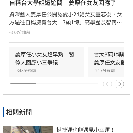
自稱台大學姐遭追問　姜厚任女友回應了
資深藝人姜厚任公開認愛小24歲女友童芯後，女
方過往自稱擁有台大「3碩1博」高學歷及智商
146等背景引發外界高度質疑。童芯日前於社群
-373分鐘前
發布千字長文，以「台大學姐」自居暢談邏輯與
真相，試圖回應爭議，卻未提供具體學歷證明文
件，導致話題持續發酵，網友針對其學歷真實性
姜厚任小女友超早熟！關
台大3碩1博疑
仍存有諸多疑問。面對女友身陷輿論風波，姜厚
係人回應小三爭議
姜厚任女友發聲
任展現力挺態度，笑稱兩人的戀情已像偵探片，
-348分鐘前
-217分鐘前
強調對女友背景知情且不擔憂。林宜君
相關新聞
搭捷運也能遇見小幸運！