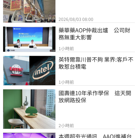
2026/08/03 08:00
藥華藥AOP仲裁出爐　公司財
務無重大影響
1小時前
英特爾靠川普不夠 業界:客戶不
敢惹台積電
1小時前
國壽連10年承作學保　這天開
放網路投保
2小時前
本週超夯光通訊　AAOI進補台