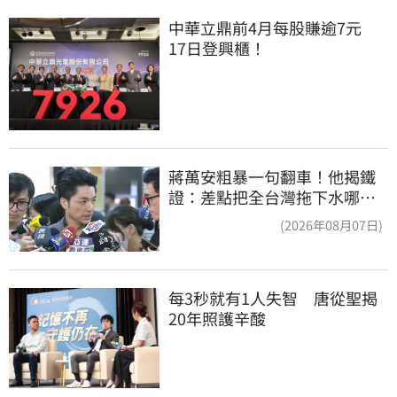
中華立鼎前4月每股賺逾7元　
17日登興櫃！
蔣萬安粗暴一句翻車！他揭鐵
證：差點把全台灣拖下水哪時
道歉
(2026年08月07日)
每3秒就有1人失智　唐從聖揭
20年照護辛酸