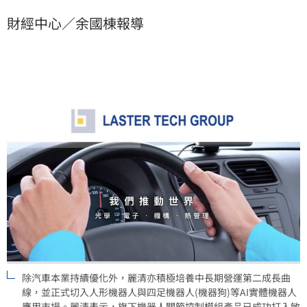
單結構優化策略，聚焦較高附加價值產品與訂單組合，
財經中心／余國棟報導
使本業獲利能力仍保持穩健表現，2026年4月單月自結
損益，已較2026年第一季稅後淨損8,094萬元、每股稅
後虧損EPS0.67元明顯優化。
除汽車本業持續優化外，麗清亦積極培養中長期營運第二成長曲
線，並正式切入人形機器人與四足機器人(機器狗)等AI實體機器人
應用市場。麗清表示，旗下機器人關節控制模組產品已成功打入敏