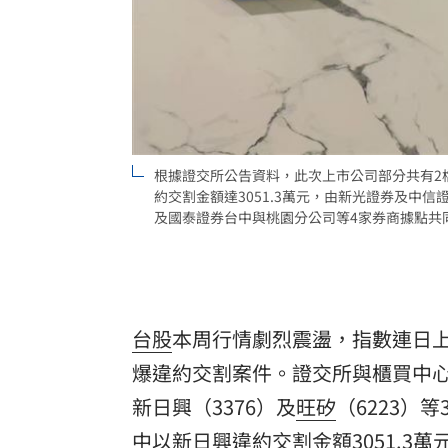
8國球員齊聚高雄 Formosa 7s掀足球
理想混蛋號召粉絲跨海追星吃美食！
18:
根據證交所公告資料，此次上市公司部分共有2
約交割金額達3051.3萬元，由新光證券及中
及國泰證券台中與桃園分公司等4家券商據點共同
台股
本周行情劇烈震盪，指數連日
爆違約交割案件。證交所與櫃買中心
新日興
（3376）及
旺矽
（6223）
中以新日興違約交割金額3051.