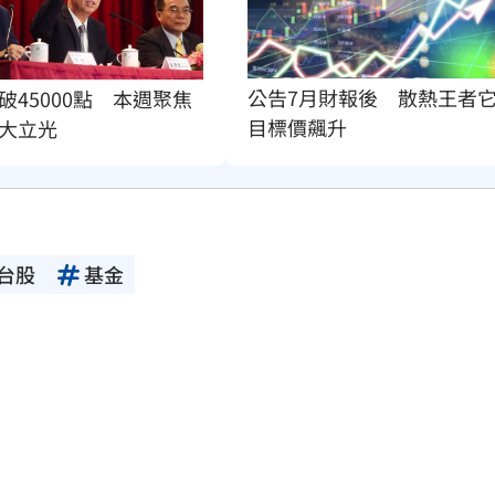
公告7月財報後　散熱王者
破45000點　本週聚焦
目標價飆升
大立光
台股
基金