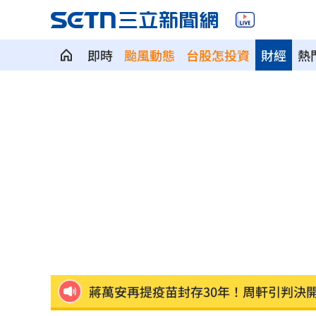
即時
颱風動態
台股怎投資
財經
熱
6旬嬤省吃儉用擁千萬養老金 因1事後
RIIZE 3神曲連發！成燦一句話逼哭粉絲
洞洞鞋竟是假透氣！藥師揭黴菌培養皿
遭蔡阿嘎開撕消失！蘿拉轉行161字首發
狂飆後考驗來了！下週1指標恐掀美股暴
蔣萬安再提疫苗封存30年！周軒引判決