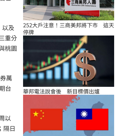
252大戶注意！三商美邦將下市　這天
，以及
停牌
券三重分
與桃園
證券萬
期台
華邦電法說會後　新目標價出爐
周以
；隔日