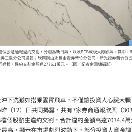
熱潮
10:00
15
檔個股遭通報違約交割，分別為新日興，以及PCB載板大廠欣興。其中，
信證券三重分公司通報；欣興則由永豐金證券新竹分公司、新光證券新竹分
通報，違約交割金額達2776.1萬元。（圖／記者余國棟攝影）
上沖下洗猶如搭乘雲霄飛車，不僅讓
投資
人心臟大顆
昨（12）日共同揭露，共有7家券商通報
欣興
（30
等3檔個股發生違約交割，合計違約金額高達7034.4
3萬元最高，顯示在市場劇烈波動下，部分投資人資金調