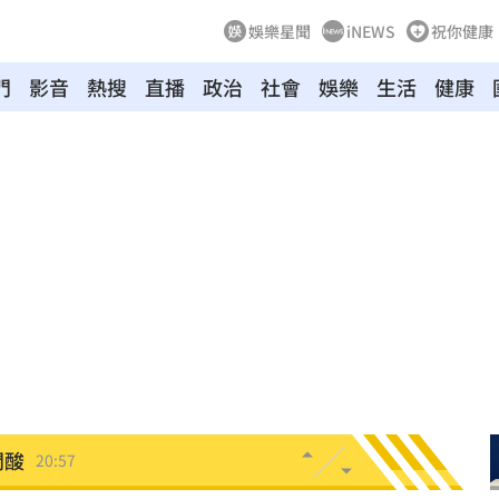
娛樂星聞
iNEWS
祝你健康
門
影音
熱搜
直播
政治
社會
娛樂
生活
健康
悔了
21:19
21:18
真相
21:11
文
21:01
動
20:58
開酸
20:57