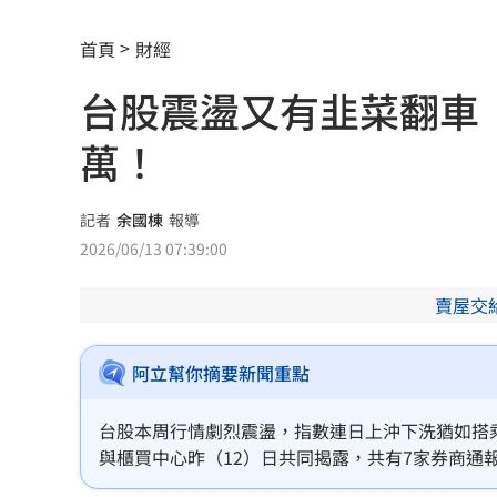
2026全球移居排名 台灣「第5」贏日韓
首頁
財經
革命衛隊要美滿足條件 否則不開放荷
台股震盪又有韭菜翻車 
ALLDAY PROJECT太狂！LIVE實力震
萬！
顧立雄視導第三作戰區 慰勉參演官兵
放雙手騎車喊手麻！騎士遭打臉仍判罰
記者
余國棟
報導
2026/06/13 07:39:00
夢幻跨團合體！SUMMER ANJELS重現
賣屋交
新／女大生伴兒屍6日聲押...法官裁定請
我駐日內瓦處長遭爆惡行 外交部啟動
阿立幫你摘要新聞重點
清大校長續任秒出國選校長！高為元道
台股本周行情劇烈震盪，指數連日上沖下洗猶如搭
與櫃買中心昨（12）日共同揭露，共有7家券商通報欣
SBS歌謠大戰驚見放送事故！3主持人齊
約交割，合計違約金額高達7034.4萬元。其中以