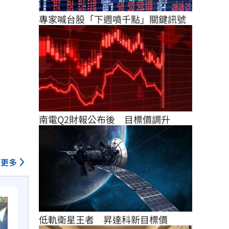
專家喊台股「下週噴千點」關鍵訊號
南電Q2財報公布後　目標價調升
更多
低軌衛星王者　昇達科新目標價