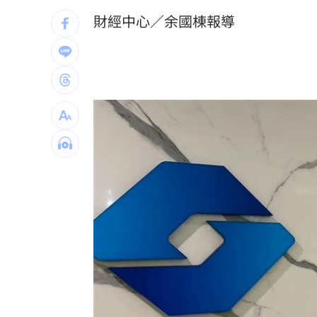
資人資金調度已出現壓力。
首次影像被打臉 伊朗新最高領袖傳病
財經中心／余國棟報導
影片曝光！台中囂張男揮刀還尿在警身
AND2BLE、ALD1黑白對決！神級舞台
獨／再爆隨機攻擊？婦控外送員無故賞
台灣彩券開獎直播中
20:31
LIVE三立+24小時直播
15:27
三立iNEWS新聞台線上直播
18:00
台彩父親節推新刮刮樂千萬頭獎超「爸
商場戰國來臨 台中「頂奢大道」逐漸
「拍片人的多重宇宙」職涯論壇9/12登