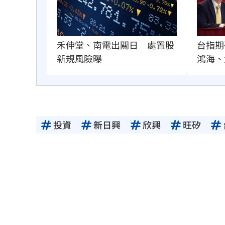
禾伸堂、南電出關日　處置股
台指期
新規風險曝
鴻海、
投資
新日興
欣興
旺矽