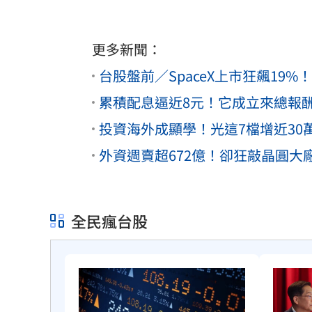
更多新聞：
台股盤前／SpaceX上市狂飆19
累積配息逼近8元！它成立來總報酬
投資海外成顯學！光這7檔增近30
外資週賣超672億！卻狂敲晶圓大
全民瘋台股