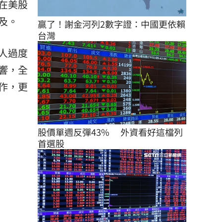
在美股
及。
贏了！謝金河列2數字證：中國更依賴
台灣
人過度
響，全
作，更
股價單週反彈43%　 外資看好這檔列
首選股