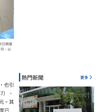
新日興違
公司，以
熱門新聞
更多
，也引
37）、
萬元。其
度已