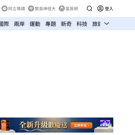
阿立導讀
寶島神很大
富房網
登入
國際
兩岸
運動
專題
新奇
科技
旅遊
汽車
寵物