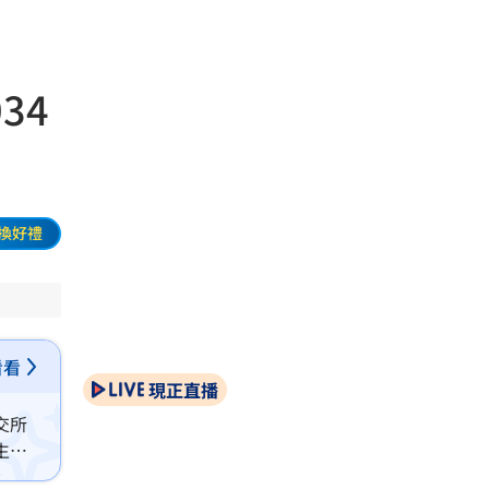
34
換好禮
看看
現正直播
交所
生違
分投