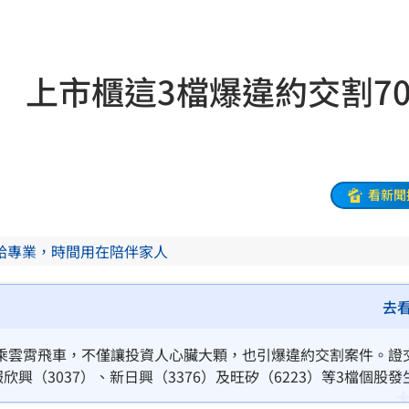
20:57
莫茲
20:56
上市櫃這3檔爆違約交割70
撼全場
20:55
辛勞
20:54
20:48
看新聞
BP神曲
20:42
給專業，時間用在陪伴家人
回
20:39
調查
20:35
去
歉了
20:30
乘雲霄飛車，不僅讓投資人心臟大顆，也引爆違約交割案件。證
興（3037）、新日興（3376）及旺矽（6223）等3檔個股發
卡住
20:30
新日興違約交割金額3051.3萬元最高，顯示在市場劇烈波動下，部