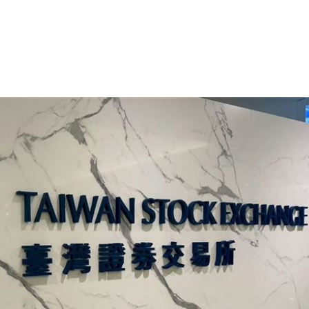
危
20:30
上
20:24
炸全場
20:19
巴掌
20:14
」氣
12:00
成形
12:00
場！
10:30