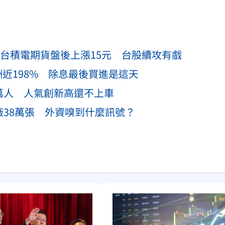
%！台積電期貨盤後上漲15元 台股續攻有戲
近198% 除息最後買進是這天
萬人 人氣創新高還不上車
廠38萬張 外資嗅到什麼訊號？