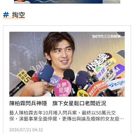
掏空
陳柏霖閃兵神隱 旗下女星鬆口老闆近況
藝人陳柏霖去年10月捲入閃兵案，最終以50萬元交
保，演藝事業全面停擺，更傳出與論及婚嫁的女友庭瑄
婚禮無限期延後，公司「無敵影業」也疑遭友人掏空。
2026/07/21 04:32
陳柏霖公司旗下藝人百白（白靜宜）今（21）日出席