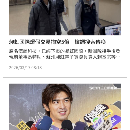
昶虹國際爆假交易掏空5億 檢調搜索傳喚
原名億麗科技，已經下市的昶虹國際，新團隊接手後發
現前董事長特助、蘇州昶虹電子實際負責人賴基宗等
人，涉嫌偽造董事會紀錄，與進行假交易，且未於財報
2026/03/17 08:18
上揭露，另賴男以兒子當人頭，在公司掛名員工領薪
水，涉嫌侵吞公司資產總額超過5億台幣。台北地檢署
17日指揮調查局新北市調查處搜索昶虹國際，傳喚賴男
父子等共5人到案，全案依違反證券交易法非常規交易
等罪偵辦。