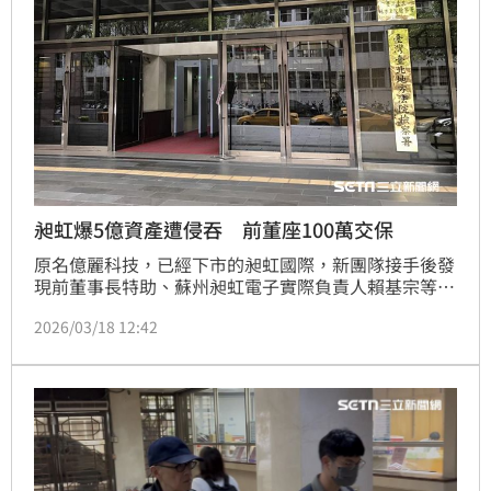
昶虹爆5億資產遭侵吞 前董座100萬交保
原名億麗科技，已經下市的昶虹國際，新團隊接手後發
現前董事長特助、蘇州昶虹電子實際負責人賴基宗等
人，涉嫌偽造董事會紀錄，與進行假交易，賴男以兒子
2026/03/18 12:42
當人頭掛名員工領薪水，涉侵吞公司資產總額超過5億
台幣。台北地檢署17日指揮調查局新北市調查處搜索，
傳喚賴男父子等共5人到案，訊後賴基宗100萬元交
保，其餘人請回。