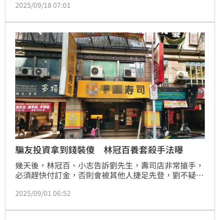
2025/09/18 07:01
違反保險法等罪起訴。台北地方法院18日依違反保險
法、洗錢等罪，判處鄧文聰26年有期徒刑，併科罰金9
億5000萬元。可上訴。
騙友投資拿到錢裝傻 林冠百養套殺手法曝
幾天後，林冠百、小志告訴劉先生，壽司店非常搶手，
必須趕快付訂金，否則會被其他人捷足先登，劉不疑有
他，交出支票，但林的帳戶因捲入官司不能使用，所以
2025/09/01 06:52
林與小志提議將錢存入小志帳戶兌現。