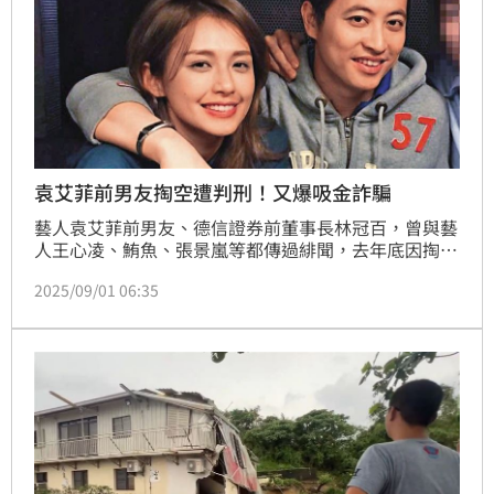
袁艾菲前男友掏空遭判刑！又爆吸金詐騙
藝人袁艾菲前男友、德信證券前董事長林冠百，曾與藝
人王心凌、鮪魚、張景嵐等都傳過緋聞，去年底因掏空
德信證券一億多元，遭判刑4年2個月，沒想到官司還在
2025/09/01 06:35
上訴中，他又捲入詐騙爭議。劉姓友人指控，林以開餐
廳為由，騙他投資150萬元，事後店沒開成，他向林討
錢，林竟說150萬元是劉還他的欠款，不肯認帳，經過
訴訟，劉才把錢拿回來。由於林最近又在揪投資，劉決
定踢爆此事，提醒大家不要上當。