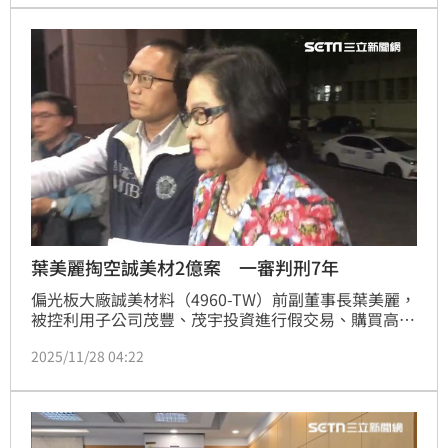
葉美麗掏空誠美材2億案 一審判刑7年
偏光板大廠誠美材料（4960-TW）前副董事長葉美麗，
被控利用子公司茂豐、茂宇投資進行假交易、購買高價
庫存品，並以每股15元，收購前立委蘇震清和友人持有
2025/11/28 04:22
的郡宏光電股票，致使誠美材、茂豐公司蒙受共2億餘
元損失。一審台北地方法院28日判決葉美麗7年有期徒
刑。可上訴。