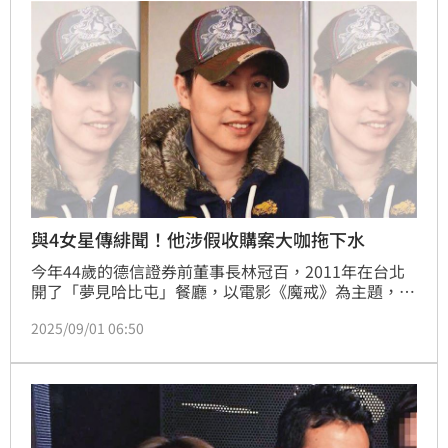
與4女星傳緋聞！他涉假收購案大咖拖下水
今年44歲的德信證券前董事長林冠百，2011年在台北
開了「夢見哈比屯」餐廳，以電影《魔戒》為主題，吸
引許多消費者上門，也因此認識不少藝人及政商二代，
2025/09/01 06:50
不僅跟基隆市長謝國樑、秀泰集團小開廖偉銘交情好，
還曾與女星袁艾菲交往4年，並與藝人王心凌、鮪魚、
張景嵐等都傳過緋聞，猶如女星收割機。後來林搭上中
國金主，只開過餐廳的他，2017年竟空降成為德信證
券董事長。