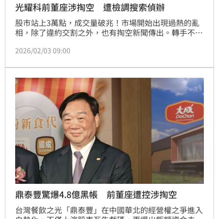
光耀科前董座涉掏空 遭檢調搜索偵辦
股市站上3萬點，成交量破兆！市場開始出現過熱的亂
相，除了違約交割之外，也有掏空新聞傳出。轉手不滿
2年的上櫃公司光學廠光耀科技（簡稱光耀科），傳出
2026/02/03 09:00
疑似遭前董座郭維斌涉嫌掏空公司。去年12月19日檢
調單位發動搜索，包括前董事長郭維斌、前總經理袁廣
麟、中國子公司寧波光耀總經理洪啟迪，以及郭維斌的
兒子郭建洲都遭約談。三立《關我什麼事》節目針對此
現象進行討論。
鼎泰豐驚爆4.8億黑帳 前董座遭控涉掏空
台灣餐飲之光「鼎泰豐」在中國華北的經營權之爭進入