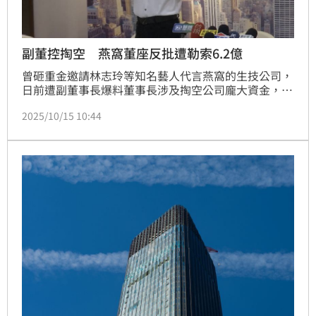
副董控掏空 燕窩董座反批遭勒索6.2億
曾砸重金邀請林志玲等知名藝人代言燕窩的生技公司，
日前遭副董事長爆料董事長涉及掏空公司龐大資金，遭
到指控的這名董事長也出面反控是被設局恐嚇，還說遭
2025/10/15 10:44
到副董及股東，逼迫簽6.2億本票。