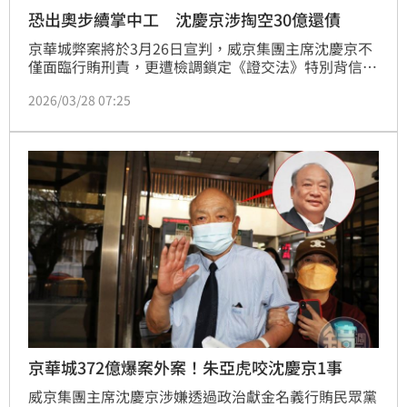
恐出奧步續掌中工 沈慶京涉掏空30億還債
京華城弊案將於3月26日宣判，威京集團主席沈慶京不
僅面臨行賄刑責，更遭檢調鎖定《證交法》特別背信重
罪。本刊調查，京華城土地交易過程，中石化子公司鼎
2026/03/28 07:25
越開發以高於底價30億元、總價372億元向沈慶京掌控
的京華城公司標下土地，檢調懷疑沈慶京透過「左手換
右手」墊高價格，涉嫌掏空上市公司中石化，專案小組
更掌握溢價的30億元疑似輾轉流入香港公司，與沈在港
澳傳出的巨額賭債金額高度吻合，一旦查出溢價資金用
於填補私
京華城372億爆案外案！朱亞虎咬沈慶京1事
威京集團主席沈慶京涉嫌透過政治獻金名義行賄民眾黨