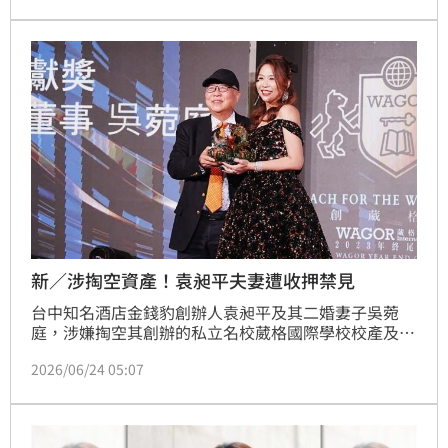
「一日捐」小眾聯合影展記者會，被問到老闆近況，不
改幽默個性妙回9字，讓全場笑翻。宋亭誼報導
新／涉掏空資產！袁昶平夫妻遭收押禁見
台中知名酒店金錢豹創辦人袁昶平及其二婚妻子吳菀
庭，涉嫌掏空其創辦的私立名校葳格國際學校校產及寶
麗金餐飲集團公司資產，檢察官於昨日（23日）約談夫
2026/06/24 05:07
妻二人，認為有羈押之必要，依公益侵占、業務侵占、
背信等罪嫌向法院聲請羈押禁見獲准，目前全案仍在調
查中。