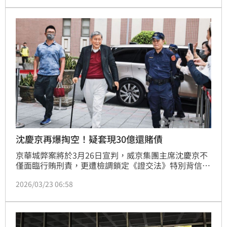
能演變為企業控制權的重新洗牌。
沈慶京再爆掏空！疑套現30億還賭債
京華城弊案將於3月26日宣判，威京集團主席沈慶京不
僅面臨行賄刑責，更遭檢調鎖定《證交法》特別背信重
罪。本刊調查，京華城土地交易過程，中石化子公司鼎
2026/03/23 06:58
越開發以高於底價30億元、總價372億元向沈京慶掌控
的京華城公司標下土地，檢調懷疑沈慶京透過「左手換
右手」墊高價格，涉嫌掏空上市公司中石化。