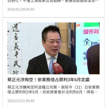
白熱化，不僅上演股東互告戲碼，更爆出鉅額資金去向
不明！負責中國華北鼎泰豐分店營運的恒泰豐餐飲公司
2026/01/28 06:40
董事長林禮宏查帳發現，前董事長韓家宸掌控公司期
間，透過自己設立的公司轉匯台幹薪資，竟有1.8億元
差額去向不明，原本公司帳戶尚有2.8億元現金也不翼
而飛，韓家宸解職後，甚至還匯出人民幣500萬元給北
京一家律師事務所，至今未交代金流，也未交接公司資
產，合計有4
蔡正元涉掏空！依業務侵占罪判3年6月定讞
蔡正元涉嫌掏空阿波羅公司案，高院今（31）日依業務
侵占罪判刑3年6月，另依商業會計法判刑6月，得易科
罰金。蔡正元涉業務侵占罪部分不得上訴而確定，商會
2025/12/31 08:49
法部分仍可上訴。