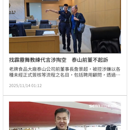
找霹靂舞教練代言涉掏空 泰山前董不起訴
老牌食品大廠泰山公司前董事長詹景超，被控涉嫌以各
種未經正式簽核等流程之名目，包括聘用顧問，透過知
名天熹娛樂老闆葛福鴻，與霹靂舞教練陳伯均簽代言合
2025/11/14 01:12
約等，涉掏空泰山4千萬餘元。台北地檢署偵辦後，認
受聘僱的律師、顧問確實有提供法律服務，簽代言也確
實有拍攝紀錄片，且能提高企業曝光度與形象，不構成
犯罪要件，給予詹景超、葛福鴻等4人不起訴處分。