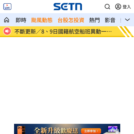
登入
即時
颱風動態
台股怎投資
熱門
影音
熱搜
一次
澎湖8童小孩顧小孩 父母拿完補助棄養落
不願承
跑
事