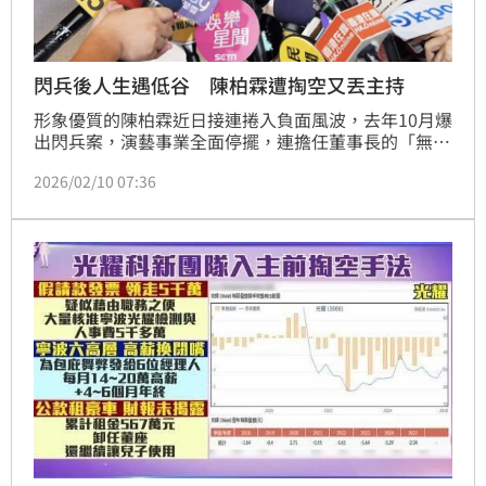
閃兵後人生遇低谷 陳柏霖遭掏空又丟主持
形象優質的陳柏霖近日接連捲入負面風波，去年10月爆
出閃兵案，演藝事業全面停擺，連擔任董事長的「無敵
影業」也疑遭友人掏空，財務傳出危機。本刊接獲爆
2026/02/10 07:36
料，指陳柏霖主持的大型旅行尋寶綜藝節目《出去一下
What A Trip》第二季緊鑼密鼓籌備開拍，但他已被判
出局，排除在主持人名單外。