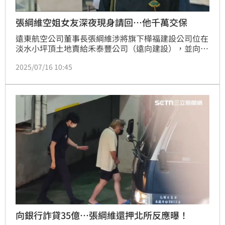
張綱維空姐女友深夜現身請回…他千萬交保
遠東航空公司董事長張綱維涉將旗下樺福建設公司位在
淡水小坪頂土地賣給禾泰豐公司（遠向建設），並向銀
行詐貸35億元，款項到手後未還款，建案也變成「爛尾
2025/07/16 10:45
樓」，銀行於2021年間將30億元款項列為呆帳而遭收
押。台北地檢署15日指揮調查局兵分4路搜索，提訊張
綱維及傳喚5名被告，同時傳訊張綱維的范姓空姐女友
為證人；訊後被無保請回。
向銀行詐貸35億…張綱維還押北所反應曝！