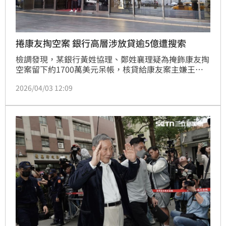
捲康友掏空案 銀行高層涉放貸逾5億遭搜索
檢調發現，某銀行黃姓協理、鄭姓襄理疑為掩飾康友掏
空案留下約1700萬美元呆帳，核貸給康友案主嫌王命
亮實質控制的公司以買走不良債權，讓王可取回擔保
2026/04/03 12:09
品，北檢2日搜索約談2人。