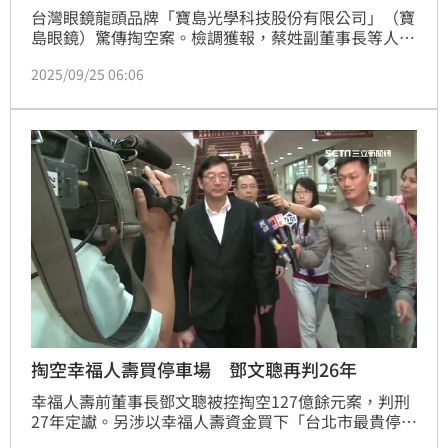
台灣眼鏡龍頭品牌「寶島光學科技股份有限公司」（寶
島眼鏡）驚傳掏空案。檢調獲報，蔡姓副董事長等人涉
嫌侵吞加盟店部分營收款，金額高達數千萬。台北地檢
2025/09/25 06:06
署25日指揮調查局新北市調查處兵分22路搜索，傳喚
蔡姓副董等一共9名被告、9名證人到案，全案朝違反證
券交易法特別背信、刑法業務侵占、洗錢防制法洗錢等
罪偵辦。
掏空幸福人壽買停車場 鄧文聰再判26年
幸福人壽前董事長鄧文聰被控掏空127億餘元案，判刑
27年定讞。另涉以幸福人壽資金買下「台北市最貴停車
場」信義區D3土地後賤賣給自己可掌控之公司，被以