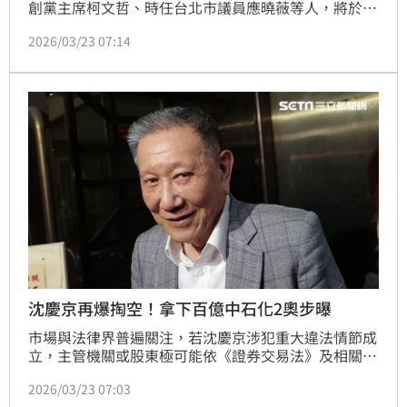
創黨主席柯文哲、時任台北市議員應曉薇等人，將於3
月26日宣判，沈慶京在宣判前夕透過社群發文，回憶前
2026/03/23 07:14
年8月遭搜索帶往台北地檢署的過程，指控曾遭威脅恐
嚇，大嘆遭司法凌虐「折壽十年」，並公開喊話法官應
獨立審判。
沈慶京再爆掏空！拿下百億中石化2奧步曝
市場與法律界普遍關注，若沈慶京涉犯重大違法情節成
立，主管機關或股東極可能依《證券交易法》及相關規
範提起解任董事之訴；甚至透過股東會改選，直接改變
2026/03/23 07:03
經營權結構。換言之，這場風暴不僅是司法攻防，更可