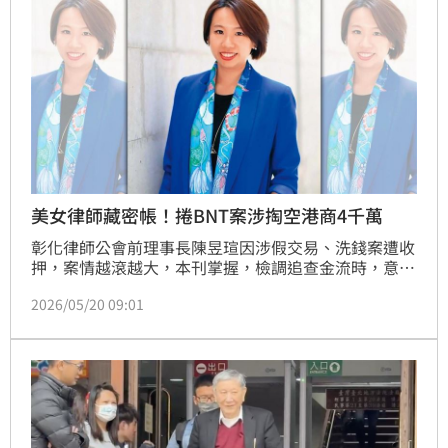
美女律師藏密帳！捲BNT案涉掏空港商4千萬
彰化律師公會前理事長陳昱瑄因涉假交易、洗錢案遭收
押，案情越滾越大，本刊掌握，檢調追查金流時，意外
發現陳女竟透過人頭，與遭台北地檢署通緝的香港富商
2026/05/20 09:01
馬廷海有超過4千萬元祕密資金往來。