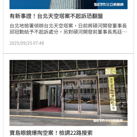
有新事證！台北天空塔案不起訴恐翻盤
台北地檢署偵辦台北天空塔案，日前將碩河開發董事長
邱冠勳給予不起訴處分，另對碩河開發前董事長馬廷海
發布通緝。不過傳出有吹哨者向北檢提出新事證，揭露
2025/09/25 07:48
邱、馬2人間疑有台幣約2.2億餘元異常金流，此一新事
證是否影響不起訴結果，外界關注。
寶島眼鏡爆掏空案！檢調22路搜索