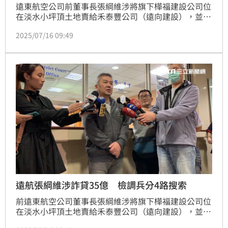
遠東航空公司前董事長張綱維涉將旗下樺福建設公司位
在淡水小坪頂土地賣給禾泰豐公司（遠向建設），並向
銀行詐貸35億元，款項到手後未還款，建案也變成「爛
2025/07/16 09:49
尾樓」，銀行於2021年間將30億元款項列為呆帳而遭
收押。台北地檢署今天（15日）指揮調查局兵分4路搜
索，提訊傳喚5名被告外，張綱維也被皮訊。而他還押
北所畫面也曝光。
遠航張綱維涉詐貸35億 檢調兵分4路搜索
前遠東航空公司董事長張綱維涉將旗下樺福建設公司位
在淡水小坪頂土地賣給禾泰豐公司（遠向建設），並向
銀行詐貸35億元，款項到手後未還款，建案也變成「爛