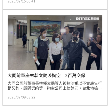
2025/07/15 06:41
尾樓」，銀行於2021年間將30億元款項列為呆帳。台
北地檢署今天（15日）指揮調查局兵分4路搜索，並提
訊張綱維及傳喚5名被告。
大同前董座林郭文艷涉掏空 2百萬交保
大同公司前董事長林郭文艷等人被控涉嫌以不實廣告行
銷契約、顧問契約等，掏空公司上億餘元。台北地檢署
8日指揮調查局台北市調查處兵分10路發動搜索，並傳
2025/07/09 03:22
喚林郭文艷等10名被告到案，另提訊已在監服刑的大同
公司前董事長林蔚山，訊後還監。林郭文艷則於8日深
夜11點多，被移送北檢，經複訊後，9日凌晨檢方諭令