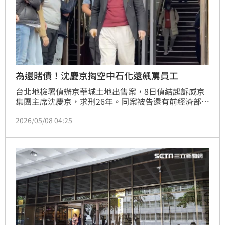
為還賭債！沈慶京掏空中石化還飆罵員工
台北地檢署偵辦京華城土地出售案，8日偵結起訴威京
集團主席沈慶京，求刑26年。同案被告還有前經濟部
長、中石化現任董事長陳瑞隆，及前面國策顧問，時任
2026/05/08 04:25
中石化獨立董事的學者朱雲鵬，分別被求刑12年、7
年。檢方認為陳瑞隆等人特意忽視估值，沈慶京不顧律
師及員工反對，還把員工罵哭，掏空中石化，依法起
訴。