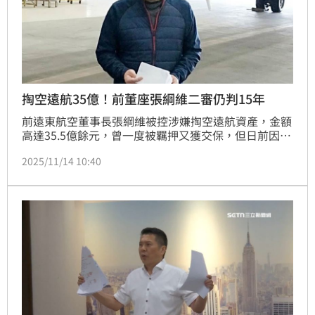
掏空遠航35億！前董座張綱維二審仍判15年
前遠東航空董事長張綱維被控涉嫌掏空遠航資產，金額
高達35.5億餘元，曾一度被羈押又獲交保，但日前因配
戴電子腳鐶被發現多次靠近漁港，再度被羈押至今。一
2025/11/14 10:40
審台北地方法院重判張綱維14年有期徒刑，另1年有期
徒刑得易科罰金。二審高等法院14日宣判，仍判張綱維
共15年有期徒刑。仍可上訴。