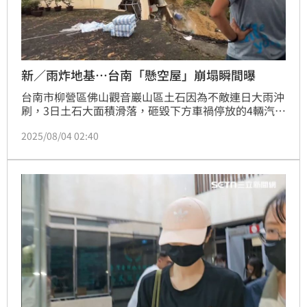
新／雨炸地基⋯台南「懸空屋」崩塌瞬間曝
台南市柳營區佛山觀音巖山區土石因為不敵連日大雨沖
刷，3日土石大面積滑落，砸毀下方車禍停放的4輛汽機
車；鄰近民宅地基掏空，不僅嚴重傾斜，外牆也出現裂
2025/08/04 02:40
痕，懸在半空中岌岌可危，就在稍早地基難以支撐，整
棟房子硬生倒塌。