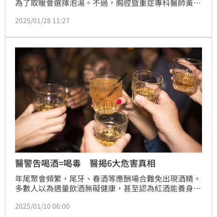
為了取暖會選擇泡湯。不過，胸腔暨重症專科醫師黃軒
表示，寒冷天氣下泡湯，劇烈的溫差可能對心血管系統
2025/01/28 11:27
造成負擔，甚至引發猝死等意外，為此他分享冷天安全
泡湯的7大原則，並提醒有心血管疾病者，建議採足浴
或半身浴，以減少心臟負擔。
醫警告喝酒=喝毒 醫揭6大危害真相
年尾聚會頻繁，尾牙、春酒等應酬場合難免出現酒精。
多數人以為適量飲酒無礙健康，甚至認為紅酒能養身，
但醫學研究顯示，喝酒的傷害遠超想像，哪怕只喝一小
2025/01/10 06:00
口，也可能對身體造成永久傷害。（周宸妘）