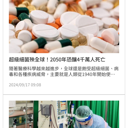
超級細菌殃全球！2050年恐釀4千萬人死亡
隨著醫療科學越來越進步，全球還是飽受超級細菌、病
毒和各種疾病威脅，主要就是人類從1940年開始使用
抗生素，讓病菌抗藥性提升；有研究顯示超級細菌在未
2024/09/17 09:08
來25年內恐釀4000萬人死亡，其中又以老年人風險最
高。