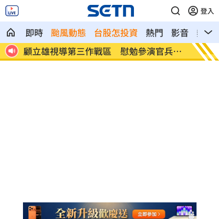
登入
即時
颱風動態
台股怎投資
熱門
影音
熱搜
兵辛
放雙手騎車喊手麻！騎士遭打臉仍判罰
夢幻跨團
神曲