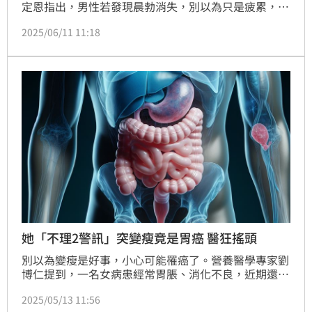
定恩指出，男性若發現晨勃消失，別以為只是疲累，可
能是血管出問題，例如冠狀動脈硬化、糖尿病、代謝症
2025/06/11 11:18
候群的前兆。此外，睪固酮下降、熬夜與壓力、慢性疾
病，也會導致晨勃消失。若想重振雄風，應保持健康飲
食習慣、適度運動與放鬆心情。
她「不理2警訊」突變瘦竟是胃癌 醫狂搖頭
別以為變瘦是好事，小心可能罹癌了。營養醫學專家劉
博仁提到，一名女病患經常胃脹、消化不良，近期還出
現胃口變差的情況，整個人變得很消瘦，進行手術治療
2025/05/13 11:56
後，發現胃裡有幽門螺旋桿菌感染，推測是她罹癌的關