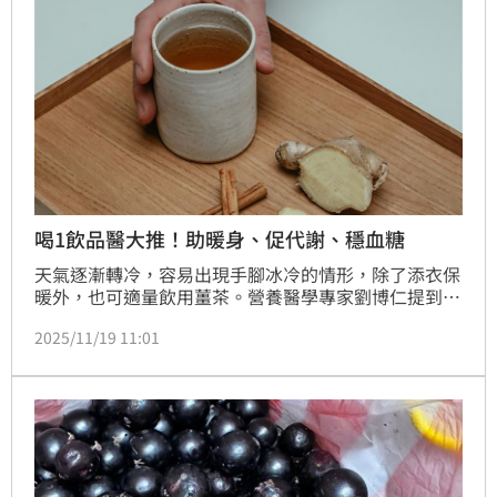
喝1飲品醫大推！助暖身、促代謝、穩血糖
天氣逐漸轉冷，容易出現手腳冰冷的情形，除了添衣保
暖外，也可適量飲用薑茶。營養醫學專家劉博仁提到，
最新研究發現，薑不只有助於抗發炎、抗氧化，還能擴
2025/11/19 11:01
張末梢微血管、增加循環，達到暖身的作用，而冬天泡
薑茶優先選老薑，若怕辣可用嫩薑，但保暖效果較溫
和。