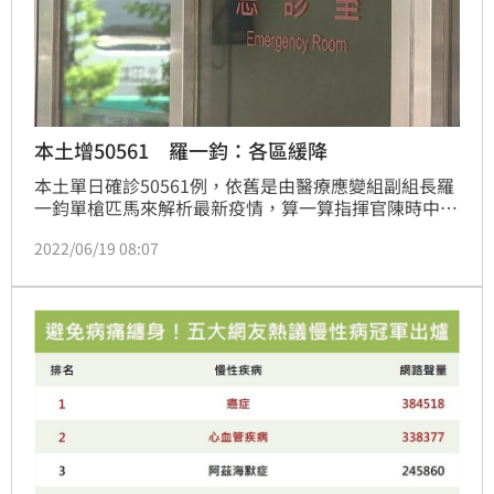
本土增50561 羅一鈞：各區緩降
本土單日確診50561例，依舊是由醫療應變組副組長羅
一鈞單槍匹馬來解析最新疫情，算一算指揮官陳時中已
經隔離期滿，明（20）日記者會會不會現身？就看指揮
2022/06/19 08:07
官身體健康狀況如何。而羅一鈞也針對疫情做出解析，
有2例重症個案都患有慢性腦部神經系統疾病，其中一
人急救無效；另一人還在積極治療。