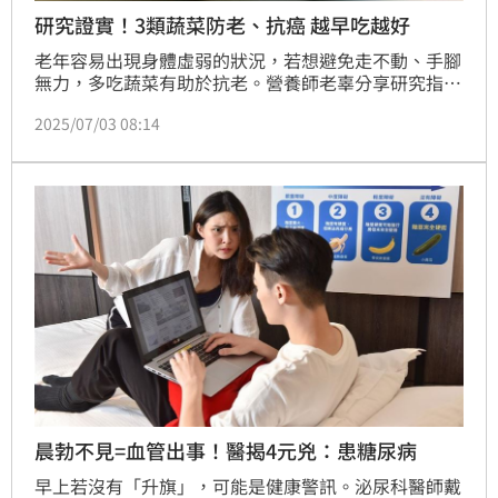
研究證實！3類蔬菜防老、抗癌 越早吃越好
老年容易出現身體虛弱的狀況，若想避免走不動、手腳
無力，多吃蔬菜有助於抗老。營養師老辜分享研究指
出，常吃深綠色蔬菜、十字花科蔬菜及菇類的族群，老
2025/07/03 08:14
年虛弱的風險更低，其中以深綠色蔬菜的效果最顯著，
蔬菜植化素能為老年的身體，打下穩固的健康基礎。
晨勃不見=血管出事！醫揭4元兇：患糖尿病
早上若沒有「升旗」，可能是健康警訊。泌尿科醫師戴