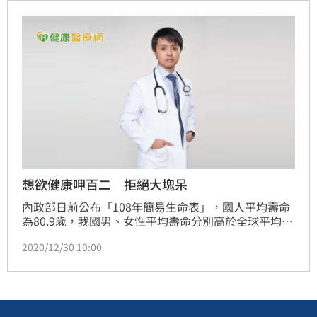
增加食慾，還會改變想攝取的食物來源，讓我們更傾向
於高熱量食物。
想欲健康呷百二 拒絕大塊呆
內政部日前公布「108年簡易生命表」，國人平均壽命
為80.9歲，我國男、女性平均壽命分別高於全球平均水
準7.5歲及9.2歲。看似長壽，但有多少人能夠健健康康
2020/12/30 10:00
的走完一生？！高齡醫學診所的洪政豪醫師指出，台灣
人平均可活到七、八十歲，但其實大多數的人可能在
五、六十歲健康就拉警報。以「肥胖」來說，已被認為
是一種慢性疾病，每兩人就有一人有過重及肥胖問題，
且會引起多種併發症如三高等問題，若未加以控制，老