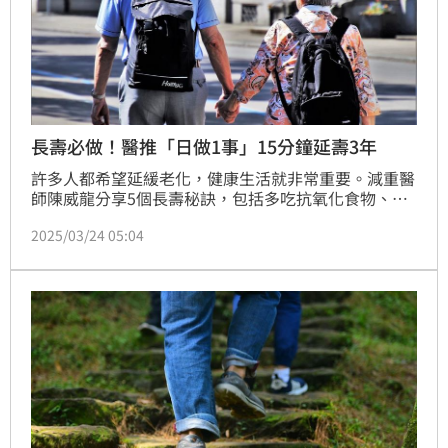
長壽必做！醫推「日做1事」15分鐘延壽3年
許多人都希望延緩老化，健康生活就非常重要。減重醫
師陳威龍分享5個長壽秘訣，包括多吃抗氧化食物、避
開過度加工食品、吃飯8分飽、規律運動、充分睡眠，
2025/03/24 05:04
不只能預防癌症，還可降低罹患慢性疾病的風險，研究
更發現，每天運動15分鐘，就能延壽3年。