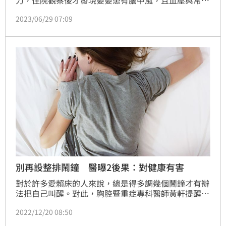
不同，反而是會在夜間飆升。台安醫院心臟內科醫師林
2023/06/29 07:09
謂文於節目《健康好生活》中指出，婆婆的情況屬於
「隱性高血壓」，容易出現深夜心悸、清晨頭痛頭暈等
症狀，而這類人也屬於是中風、心肌梗塞的高風險族
群。
別再設整排鬧鐘 醫曝2後果：對健康有害
對於許多愛賴床的人來說，總是得多調幾個鬧鐘才有辦
法把自己叫醒。對此，胸腔暨重症專科醫師黃軒提醒，
其實設多個鬧鐘，是在剝奪自己的睡眠過程，若受到長
2022/12/20 08:50
期影響，容易造成2種後果，都是對健康有害的。