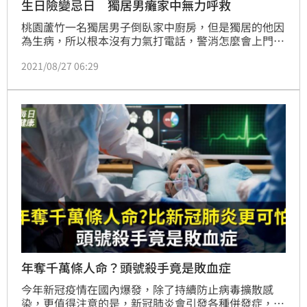
生日險變忌日 獨居男癱家中無力呼救
桃園蘆竹一名獨居男子倒臥家中廚房，但是獨居的他因
為生病，所以根本沒有力氣打電話，警消怎麼會上門救
人？原來事發當日是他的生日，朋友傳訊息祝賀他卻始
2021/08/27 06:29
終沒有回應，覺得怪怪的，這才聯絡哥哥以及警消上門
救人。
年奪千萬條人命？頭號殺手竟是敗血症
今年新冠疫情在國內爆發，除了持續防止病毒擴散感
染，更值得注意的是，新冠肺炎會引發各種併發症，其