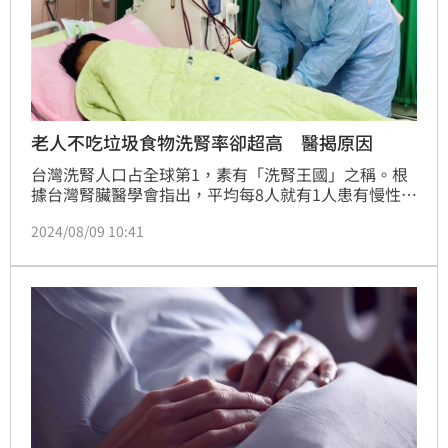
老人不吃垃圾食物洗腎率卻超高 醫揭原因
台灣洗腎人口占全球第1，素有「洗腎王國」之稱。根
據台灣腎臟醫學會指出，平均每8人就有1人患有慢性腎
臟病。近期，1名網友在PTT發文問，老一輩沒再喝手
2024/08/09 10:41
搖飲、沒吃垃圾食物，為什麼洗腎率會那麼高？三高那
麼多？就有醫師分析其原因。（記者：周宸妘）