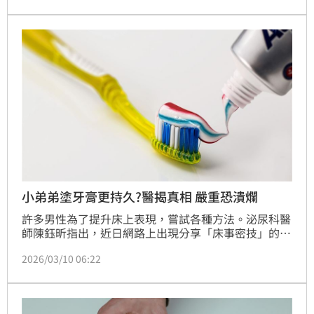
壓力有關，若長期影響生活品質，建議及早就醫檢查。
小弟弟塗牙膏更持久?醫揭真相 嚴重恐潰爛
許多男性為了提升床上表現，嘗試各種方法。泌尿科醫
師陳鈺昕指出，近日網路上出現分享「床事密技」的貼
文，竟建議在生殖器塗抹牙膏或薄荷油，以延長持久
2026/03/10 06:22
度。他提醒，牙膏中的化學成分會刺激龜頭，可能引起
局部過敏、搔癢、紅腫，嚴重恐導致過敏性皮膚炎或龜
頭潰爛。