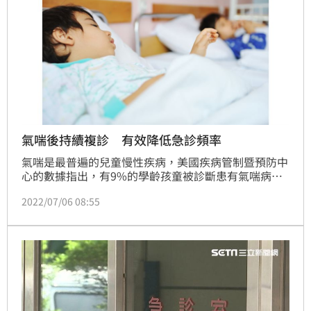
氣喘後持續複診 有效降低急診頻率
氣喘是最普遍的兒童慢性疾病，美國疾病管制暨預防中
心的數據指出，有9%的學齡孩童被診斷患有氣喘病，
而每一年都有超過50萬名兒童，因氣喘發作而被送至急
2022/07/06 08:55
診室。新冠疫情期間，許多家長都因擔心帶孩子去醫院
複診會增加染疫的機會因而延誤回診。不過根據研究顯
示，發生嚴重氣喘後持續複診，才可有效降低嚴重氣喘
發生的急診頻率。