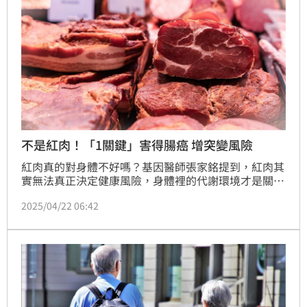
不是紅肉！「1關鍵」害得腸癌 增突變風險
紅肉真的對身體不好嗎？基因醫師張家銘提到，紅肉其
實無法真正決定健康風險，身體裡的代謝環境才是關
鍵，尤其腸道菌相和基因型態，顯示吃紅肉的風險因人
2025/04/22 06:42
而異，若想攝取紅肉的營養，飲食上應將「肉」當成配
角，「纖維」視為主角，有助於腸道菌維持平衡，降低
罹患心血管疾病或大腸癌的風險。