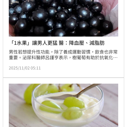
「1水果」讓男人更猛 醫：降血壓、減脂肪
男性若想提升性功能，除了養成運動習慣，飲食也非常
重要。泌尿科醫師呂謹亨表示，樹葡萄有助於抗氧化、
抗發炎、改善血糖與脂質代謝、維持腸道健康，此外，
2025/11/02 05:11
對男性也具潛在好處，包括保護前列腺、促進心血管健
康等，而血管健康是男性性功能的重要基礎。