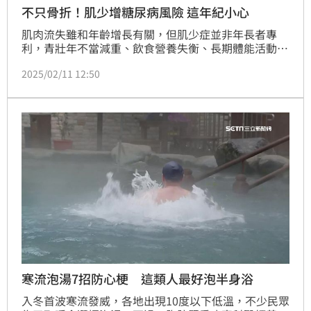
不只骨折！肌少增糖尿病風險 這年紀小心
肌肉流失雖和年齡增長有關，但肌少症並非年長者專
利，青壯年不當減重、飲食營養失衡、長期體能活動不
足，都可能造成「危肌」。安法診所副院長柯威旭醫師
2025/02/11 12:50
表示，肌肉質量退步，自理能力和生活品質也會跟著下
降，進而影響精神狀態，另外肌肉和血糖有很大關聯，
研究指出，未滿50歲的肌肉質量不足者，日後較容易罹
患糖尿病。
寒流泡湯7招防心梗 這類人最好泡半身浴
入冬首波寒流發威，各地出現10度以下低溫，不少民眾