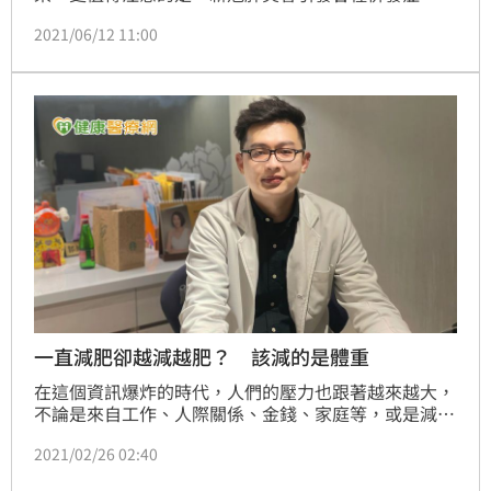
中最危險的併發症之一就是「敗血症」。
2021/06/12 11:00
一直減肥卻越減越肥？ 該減的是體重
在這個資訊爆炸的時代，人們的壓力也跟著越來越大，
不論是來自工作、人際關係、金錢、家庭等，或是減重
中的你讓自己有太大的壓力，皆會導致身體中荷爾蒙的
2021/02/26 02:40
運作，尤其是一種叫作皮質醇的分泌物，倘若長期維持
高濃度的皮質醇，可能會提高肥胖的風險。它會讓我們