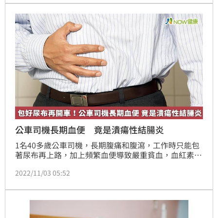
公車司機長期血便 竟是潰瘍性結腸炎
1名40多歲公車司機，長期腹痛和腹瀉，工作時只能包
著尿布再上路，加上頻繁血便導致嚴重貧血，血紅素從
14Hb掉到5Hb，時時擔心休克、開車出意外。這名病
2022/11/03 05:52
友10年來以為腸躁症作祟，直到進一步檢查才確診為潰
瘍性結腸炎，隨後聽從醫師建議接受生物製劑治療，血
紅素恢復正常，每天排便降低至3、4次，生活品質終於
獲得改善。