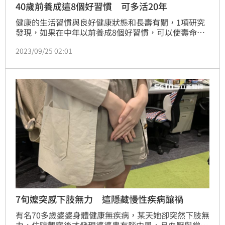
40歲前養成這8個好習慣 可多活20年
健康的生活習慣與良好健康狀態和長壽有關，1項研究
發現，如果在中年以前養成8個好習慣，可以使壽命延
長超過20年。研究團隊評估了年齡介在40至99歲之
2023/09/25 02:01
間，並參與退伍軍人事務部「百萬退伍軍人計劃」的70
萬名退伍軍人，而在隨訪期間，有超過30,000名參與者
去世。
7旬嬤突感下肢無力 這隱藏慢性疾病釀禍
有名70多歲婆婆身體健康無疾病，某天她卻突然下肢無
力，住院觀察後才發現婆婆患有腦中風，且血壓與常人