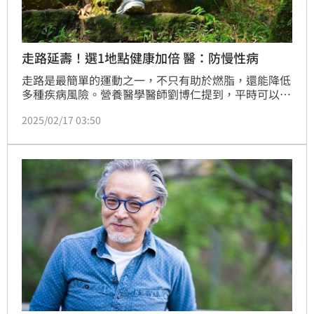
走路延壽！選1地點健康加倍 醫：防慢性病
走路是最簡單的運動之一，不只有助於燃脂，還能降低
多種疾病風險。營養醫學醫師劉博仁提到，平時可以到
森林散步，其中的負離子濃度遠高於都市環境，有益於
2025/02/17 03:50
人體健康，不只幫助減少焦慮與壓力，還能提升睡眠品
質、增強免疫力、預防慢性疾病等。