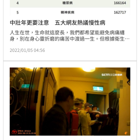
中壯年更要注意 五大網友熱議慢性病
人生在世，生命就這麼長，我們都希望能避免病痛纏
身，別在身心靈折磨的痛苦中渡過一生。但根據衛生福
利部109年公布的十大死因中，有半數與慢性疾病相
2022/01/05 04:56
關，其中心血管疾病及糖尿病位居前五名，約有4萬人
因此失去寶貴的性命，可見慢性疾病正在威脅著現代人
的生活。