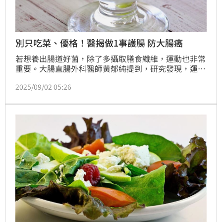
別只吃菜、優格！醫揭做1事護腸 防大腸癌
若想養出腸道好菌，除了多攝取膳食纖維，運動也非常
重要。大腸直腸外科醫師黃郁純提到，研究發現，運動
有助於提高消化系統內微生物和有益菌的多樣性、復原
2025/09/02 05:26
力，進而改善腸道健康，減少罹患大腸癌的風險，使腸
道微生物越多、慢性發炎更少。