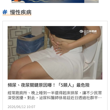
慢性疾病
頻尿、夜尿關鍵原因曝！「5類人」最危險
經常跑廁所、晚上睡到一半還得起床排尿，讓不少民眾
深受困擾。對此，泌尿科醫師徐易廷近日透過社群平台
發文指出，頻尿與夜尿其實是常見的泌尿系統症狀，而
2026/06/12 10:07
非單一疾病，背後可能與生活習慣、慢性疾病甚至情緒