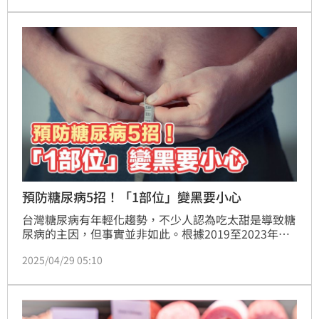
鍵因素。最後提醒民眾，重視腸胃道的健康，其為全身
免疫、防禦與營養吸收的第一道防線，常有胃部不適應
立即做檢查。
預防糖尿病5招！「1部位」變黑要小心
台灣糖尿病有年輕化趨勢，不少人認為吃太甜是導致糖
尿病的主因，但事實並非如此。根據2019至2023年國
民營養健康調查結果顯示，20歲以上國人糖尿病盛行率
2025/04/29 05:10
達12.8%，然而，糖尿病初期通常沒有明顯症狀，容易
被忽略而延誤治療。國民健康署分享5大控制血糖的要
訣，分別是「定期健檢、監測血糖、逆轉代謝症候群、
健康飲食及規律運動」，有助於遠離糖尿病。