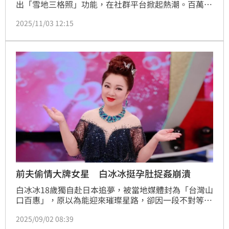
出「雪地三格照」功能，在社群平台掀起熱潮。百萬網
紅波特王（Potter King）卻指出，自己生成照片時系
2025/11/03 12:15
統竟跳出「涉及敏感信息」警示，連中國國家主席習近
平、總統賴清德等政治人物的照片也無法生成。新任國
民黨主席鄭麗文今（3日）在臉書發布自己的「雪地三
格照」，似乎未被判為敏感人物。
前夫偷情大牌女星 白冰冰挺孕肚捉姦崩潰
白冰冰18歲獨自赴日本追夢，被當地媒體封為「台灣山
口百惠」，原以為能迎來璀璨星路，卻因一段不對等的
婚姻讓她心碎返台。她上節目透露當年跟日本漫畫家老
2025/09/02 08:39
公梶原一騎的婚姻，被愛情沖昏頭的她堅持嫁給日籍老