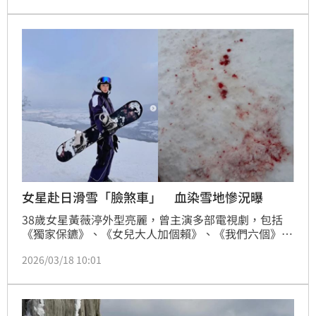
外國旅客不宜在滑雪場拍性感照，對此阿喜也留言回應
了。蔡維歆
女星赴日滑雪「臉煞車」 血染雪地慘況曝
38歲女星黃薇渟外型亮麗，曾主演多部電視劇，包括
《獨家保鑣》、《女兒大人加個賴》、《我們六個》等
劇，讓人氣更上一層樓。豈料，前段時間到日本滑雪的
2026/03/18 10:01
黃薇渟，因為控制滑雪板技術還不夠純熟，整個人噴飛
「臉煞」，導致血染雪地的慘況發生。蔡佩伶報導