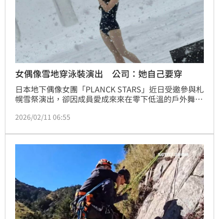
女偶像雪地穿泳裝演出 公司：她自己要穿
日本地下偶像女團「PLANCK STARS」近日受邀參與札
幌雪祭演出，卻因成員愛成來來在零下低溫的戶外舞台
上，身穿泳裝登台表演，引發網路熱烈討論與爭議。相
2026/02/11 06:55
關畫面在社群平台流傳後，外界質疑演出安排是否過於
危險，甚至懷疑成員是否遭到公司要求，以搏取話題關
注。