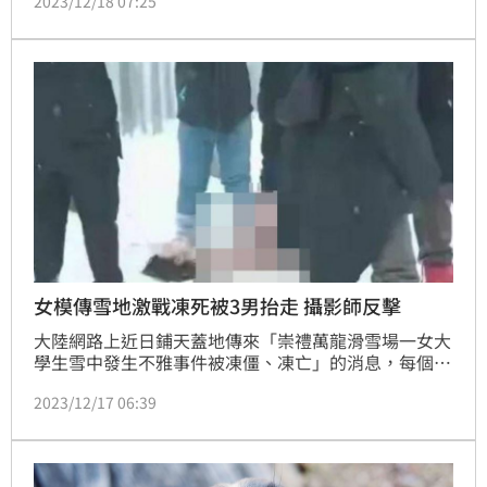
2023/12/18 07:25
查，網友言之鑿鑿還PO出幾張現場照，隨著照片流
傳，也驚動當地警方調查，最近警方公布調查結果，真
相也令眾人驚掉下巴。
女模傳雪地激戰凍死被3男抬走 攝影師反擊
大陸網路上近日鋪天蓋地傳來「崇禮萬龍滑雪場一女大
學生雪中發生不雅事件被凍僵、凍亡」的消息，每個字
都讓人震驚，一時間引發熱議，官方也迅速介入調查。
2023/12/17 06:39
崇禮官微說明，網傳的萬龍滑雪場楊樹林事件，是不實
信息。事實上，該名女子是雪景人體模特，當時有40位
攝影師跟拍，呼籲網友切勿散播謠言。