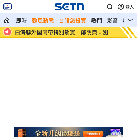
登入
即時
颱風動態
台股怎投資
熱門
影音
熱搜
別出
有片／貴州通天河「爆乳正妹伴漂」價碼
慈濟買
曝