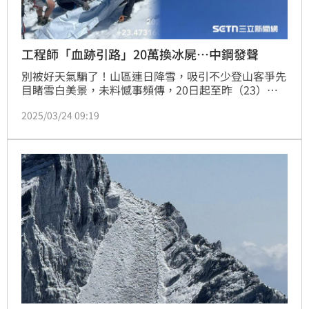
工程師「血跡引路」20萬換冰屍…中鋼發聲
別被好天氣騙了！山區連日降雪，吸引不少登山客爭先
目睹雪白美景，未料憾事頻傳，20日起至昨（23）日
已發生3起山難，共4人罹難。其中來自高雄的一對20
2025/03/24 09:19
多歲男女，2人是中鋼工程師，友人回程時發現可疑血
跡報案，於380公尺谷底尋獲遺體，研判是在主北峰叉
路口「魔王坡」墜谷，高度如百層樓；家屬還一度發文
求援提供20萬元懸賞金，卻換來2具冰屍。對此，中鋼
公司也發表聲明。