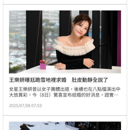
公，但卻慘遭被外遇。蔡維歆
王樂妍曝尪跪雪地裡求婚 肚皮動靜全說了
女星王樂妍曾以女子團體出道，後續也在八點檔演出中
大放異彩，今（8日）驚喜宣布結婚的好消息，證實嫁
給科技新貴，好消息曝光也引來不少網友給予祝福，對
2025/07/08 07:53
於求婚細節，她也透露當時才交往半年，沒想到老公就
選在日本跟她求婚，笑說由於是在雪地裡，當時凍到鼻
子都快掉了。蔡佩伶報導