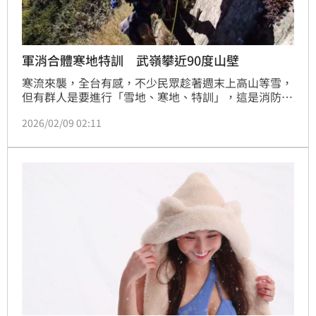
軍消合體寒地特訓 武嶺攀近90度山壁
寒流來襲，全台有感，不少民眾趁著週末上高山等雪，
但有群人是要進行「雪地、寒地、特訓」，這是消防署
首度與軍方聯合特訓，確保救難人員能有效對抗「濕
2026/02/09 02:11
冷」跟「路面結冰」問題，有能力迅速救援。