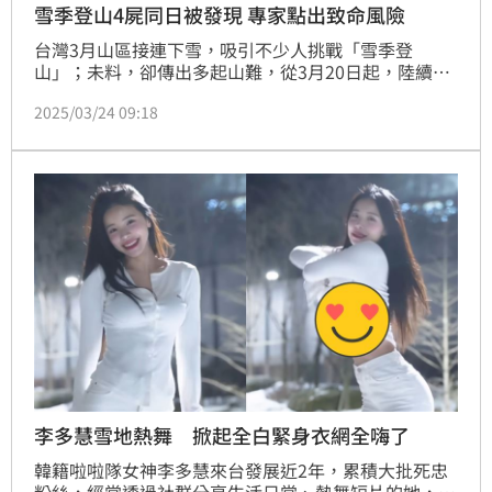
雪季登山4屍同日被發現 專家點出致命風險
台灣3月山區接連下雪，吸引不少人挑戰「雪季登
山」；未料，卻傳出多起山難，從3月20日起，陸續接
獲山友失聯通報，南投山區至少發生3起山難，4名罹難
2025/03/24 09:18
者，都在昨天（23日）被尋獲。知名山岳領域作家雪羊
也提出二段反思，期盼更多人別再小看雪季高山，盼台
灣人能跟雪地越來越熟悉，不要再大雪就山難頻傳。
李多慧雪地熱舞 掀起全白緊身衣網全嗨了
韓籍啦啦隊女神李多慧來台發展近2年，累積大批死忠