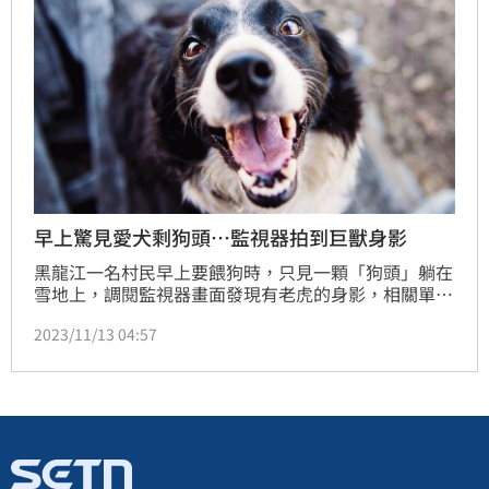
早上驚見愛犬剩狗頭…監視器拍到巨獸身影
黑龍江一名村民早上要餵狗時，只見一顆「狗頭」躺在
雪地上，調閱監視器畫面發現有老虎的身影，相關單位
也趕緊發布警報，要居民做好儲糧準備，非必要不外
2023/11/13 04:57
出。