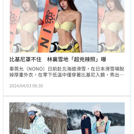
比基尼罩不住 林襄雪地「超兇辣照」曝
辜莞允（NONO）日前赴北海道滑雪，在日本滑雪場脫
掉厚重外衣，在零下低溫中僅穿著比基尼入鏡，秀出傲
人D奶，雪地裡清涼裝扮引發熱議，其實，曾在雪地裡
2024/04/03 06:30
秀身材的女明星不少，包括林襄、曾莞婷及元元（吳婕
安）。