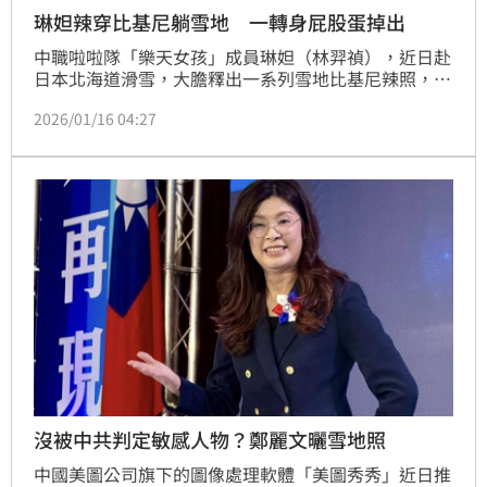
琳妲辣穿比基尼躺雪地 一轉身屁股蛋掉出
中職啦啦隊「樂天女孩」成員琳妲（林羿禎），近日赴
日本北海道滑雪，大膽釋出一系列雪地比基尼辣照，引
發網友瘋狂討論。照片中，琳妲不畏嚴寒，身穿藍色比
2026/01/16 04:27
基尼躺臥雪中，不僅大方展露修長美腿與傲人事業線，
更在起身轉身瞬間，不經意秀出渾圓蜜桃臀，火辣身材
一覽無遺。這組清涼美照曝光後，粉絲紛紛驚呼「太瘋
狂」、「太冷了吧」，甚至有網友幽默稱讚琳妲「比北
海道的熊還要厲害」，成功製造社群話題，讓琳妲的性
感魅力與敬業精神成為焦點。
沒被中共判定敏感人物？鄭麗文曬雪地照
中國美圖公司旗下的圖像處理軟體「美圖秀秀」近日推