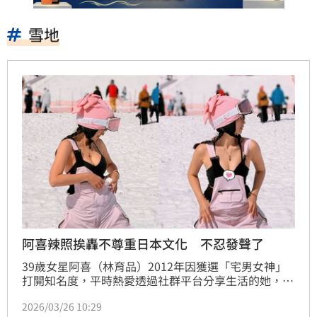
雪地
阿喜辣照挨轟不尊重日本文化 不忍發聲了
39歲女星阿喜（林育品）2012年因獲選「宅男女神」
打開知名度，平時熱愛透過社群平台分享生活的她，近
日在IG曬出一系列滑雪辣照，立刻掀起網友熱議。但有
2026/03/26 10:29
網友指出已有日本人投訴，表示滑雪場也有小孩，認為