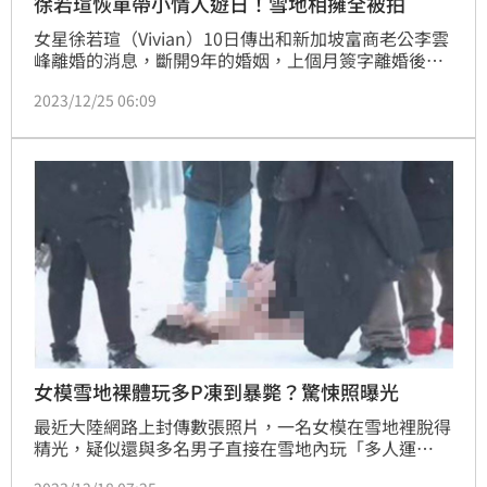
徐若瑄恢單帶小情人遊日！雪地相擁全被拍
女星徐若瑄（Vivian）10日傳出和新加坡富商老公李雲
峰離婚的消息，斷開9年的婚姻，上個月簽字離婚後，
她本人也在社群發出聲明宣布證實此訊。
2023/12/25 06:09
女模雪地裸體玩多P凍到暴斃？驚悚照曝光
最近大陸網路上封傳數張照片，一名女模在雪地裡脫得
精光，疑似還與多名男子直接在雪地內玩「多人運
動」，網友宣稱女模因太冷暴斃，還驚動警方前來調