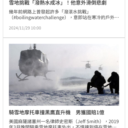
雪地挑戰「潑熱水成冰」！他意外滑倒悲劇
幾年前網路上曾發起許多「潑滾水挑戰」
（#boilingwaterchallenge），意即站在寒冷的戶外，
將滾水潑向空中，此時熱水就會瞬間急凍成一縷煙，畫
2024/11/29 10:00
面相當浪漫。不過，近期有位大陸男子也想嘗試，卻在
準備往後跑時慘摔在地上，熱水隨即灑到身上及臉上，
而這也讓不少網友打趣「體驗冬天第一次冰火兩重
天」、「醫生說：你是怎麼同時燙傷、凍傷和滑傷
的」。
騎雪地摩托車撞黑鷹直升機 男獲國賠1億
美國麻薩諸塞州一名律師史密斯（Jeff Smith），2019
年3月晚間騎乘雪地摩托車外出，不慎撞到停在雪地一