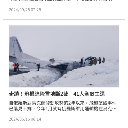
架美國陸軍黑鷹直升機，造成史密斯肋骨斷了10幾根、
2024/09/25 02:25
肺部穿刺傷，嚴重內出血差點喪命，幾年來不斷開刀復
健，無法工作，他決定向美國政府和軍方求償950萬美
元，法院23日裁定聯邦政府負有60％的責任，必須賠
償史密斯300萬美元，折合台幣約9556萬元。
奇蹟！飛機迫降雪地斷2截 41人全數生還
自俄羅斯對烏克蘭發動攻勢的2年以來，飛機墜毀事件
已屢見不鮮，今年1月就有俄羅斯軍用運輸機在烏克蘭
邊境附近墜毀，俄羅斯當時聲稱「機上74人全數罹
2024/06/16 08:14
難」。時隔半年，俄羅斯又有運輸機發生意外！「安托
諾夫26」（An-26）運輸機搭載41人，15日驚傳在惡劣