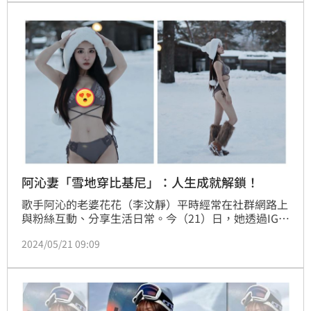
的天氣下緊急迫降於北極、機身落地後當場斷成兩截，
所幸機上約超過41名乘客奇蹟般地逃生。
阿沁妻「雪地穿比基尼」：人生成就解鎖！
歌手阿沁的老婆花花（李汶靜）平時經常在社群網路上
與粉絲互動、分享生活日常。今（21）日，她透過IG秀
出9張自己只穿比基尼、站在雪地的照片，火辣程度吸
2024/05/21 09:09
引不少網友朝聖。花花也害羞表示「人生成就解鎖」。