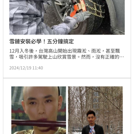
雪鏈安裝必學！五分鐘搞定
12月入冬後，台灣高山開始出現霧淞、雨淞，甚至飄
雪，吸引許多駕駛上山欣賞雪景。然而，沒有正確的雪
鏈安裝知識，可能導致車輛失控，增加行車危險。以下
2024/12/19 11:40
整理雪鏈安裝技巧、種類及雪地駕車注意事項，讓你輕
鬆搞定！