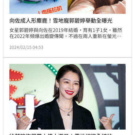
向佐成人形麋鹿！雪地寵郭碧婷舉動全曝光
女星郭碧婷與向佐在2019年結婚，育有1子1女，雖然
在2022年頻爆出婚變傳聞，不過在兩人重新在螢光幕
前合體後，便再度恢復過往甜蜜模樣。近日向佐帶著一
2024/02/15 04:53
家人去到法國谷雪維爾1850（Courchevel 1850）滑
雪，不僅大秀自己高超滑雪技術，更是成為一家人的
「人形麋鹿」開心在雪地裡玩耍。