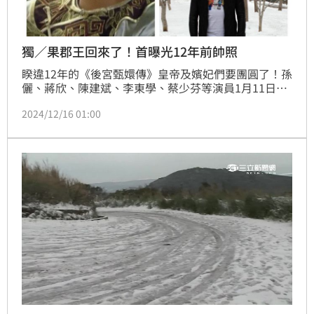
獨／果郡王回來了！首曝光12年前帥照
睽違12年的《後宮甄嬛傳》皇帝及嬪妃們要團圓了！孫
儷、蔣欣、陳建斌、李東學、蔡少芬等演員1月11日將
到澳門晚會齊聚一堂，為「甄嬛」孫儷飲毒酒而亡的癡
2024/12/16 01:00
情「果郡王」李東學，當初玉樹臨風的俊美姿態吸引大
批粉絲，記者12年前赴北京他的住處兼工作室探訪，以
手機順手拍下他在雪地的英姿，時裝的他留著小鬍子，
和果郡王早期白淨扮相截然不同。