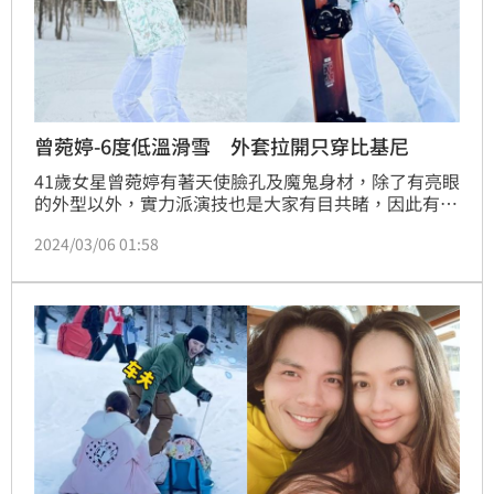
曾菀婷-6度低溫滑雪 外套拉開只穿比基尼
41歲女星曾菀婷有著天使臉孔及魔鬼身材，除了有亮眼
的外型以外，實力派演技也是大家有目共睹，因此有著
「台劇女神」的美稱，親民的她私底下常常透過社群媒
2024/03/06 01:58
體與粉絲互動，今（6）日曾菀婷就曬出自己在日本雪
地裡的美照，讓人眼睛為之一亮的是，曾菀婷竟然不畏
寒冷穿著比基尼式泳衣，火辣身材讓網友鼻血狂流。宋
亭誼報導