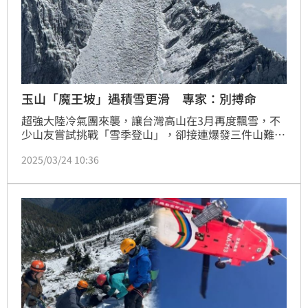
玉山「魔王坡」遇積雪更滑 專家：別搏命
超強大陸冷氣團來襲，讓台灣高山在3月再度飄雪，不
少山友嘗試挑戰「雪季登山」，卻接連爆發三件山難釀
成4死憾事。一對年輕男女山友在玉山往北峰的碎石坡
2025/03/24 10:36
墜落，由於該碎石坡斜度在45度到60度，相當陡峭，
且碎石塊會滑動，極不穩定。去程下坡以及回程上坡都
會耗費山友極大體力，被山友形容是「魔王坡」，若又
加上下雪、結成硬冰，坡面將變得濕滑，即使有專業冰
爪也難以應付，呼籲山友遇到結冰或融雪，千萬不要冒
險登頂。