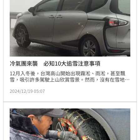
冷氣團來襲 必知10大追雪注意事項
12月入冬後，台灣高山開始出現霧淞、雨淞，甚至飄
雪，吸引許多駕駛上山欣賞雪景。然而，沒有在雪地上
行駛的正確觀念，可能導致車輛失控，增加行車危險。
2024/12/19 05:07
以下是上山追雪前，必知檢查車況、雪地行車的注意事
項。