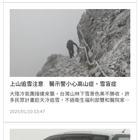
上山追雪注意 醫示警小心高山症、雪盲症
大陸冷氣團接連來襲，台灣山林下雪景色美不勝收，許
多民眾計畫趁天冷追雪，不過衛生福利部雙和醫院家庭
醫學科醫師陳信儒提醒，前往高山追雪的朋友除了注意
2025/01/10 03:47
保暖與交通管制問題外，更要留意高山症、雪盲症，若
輕忽恐導致憾事發生。