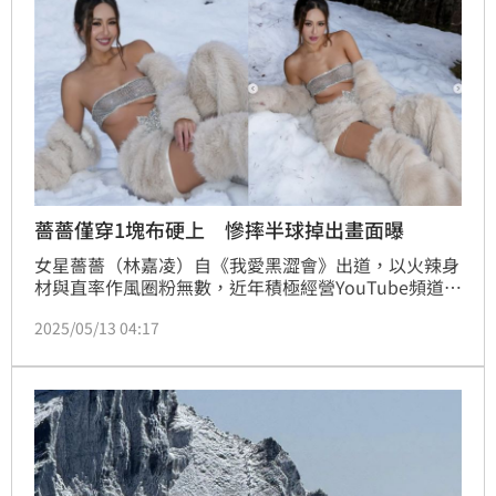
薔薔僅穿1塊布硬上 慘摔半球掉出畫面曝
女星薔薔（林嘉凌）自《我愛黑澀會》出道，以火辣身
材與直率作風圈粉無數，近年積極經營YouTube頻道，
分享各種大尺度辣照與Vlog。昨（13日）她罕見釋出
2025/05/13 04:17
一支拍攝雪地性感照的幕後花絮影片，揭開「大片背後
的辛酸」，不只「奶整個掉出來」，還差點在雪地中跌
倒走光，讓粉絲太敬業！