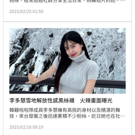
粉絲，經常透過社群分享生活日常、熱舞短片的她，日
前在IG曬出一段在雪地中跳舞的影片，畫面中李多慧穿
2025/02/25 01:50
著單薄的白色上衣和褲子，跳到一半還將上衣拉起，秀
出驚人小蠻腰，影片曝光後讓一票網友鼻血狂流。
李多慧雪地解放性感黑絲襪 火辣畫面曝光
韓籍啦啦隊成員李多慧擁有高挑的身材以及精湛的舞
技，來台發展之後迅速累積不少粉絲，近日她也在社群
中曝光不少張美照，其中還有身穿黑絲襪在雪地的畫
2025/02/16 09:19
面，讓網友們大飽眼福。蔡佩伶報導