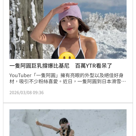
一隻阿圓巨乳撐爆比基尼 百萬YTR看呆了
YouTuber「一隻阿圓」擁有亮眼的外型以及絕佳好身
材，吸引不少粉絲喜愛。近日，一隻阿圓到日本滑雪，
還加碼曬出辣穿比基尼的模樣，瞬間吸引網友的目光。
2026/03/08 09:36
蔡佩伶報導