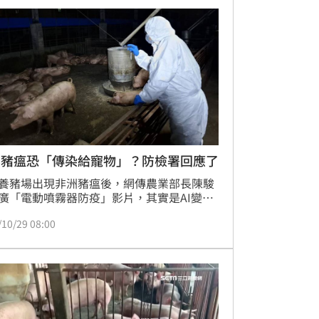
洲豬瘟恐「傳染給寵物」？防檢署回應了
養豬場出現非洲豬瘟後，網傳農業部長陳駿
廣「電動噴霧器防疫」影片，其實是AI變造
。防檢署嚴正澄清並要求下架，強調非洲豬
/10/29 08:00
會感染犬貓或其他動物，呼籲業者提高警
落實防疫措施。