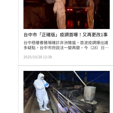
台中市「正確版」疫調首曝！又再更改1事
台中梧棲養豬場確診非洲豬瘟，首波疫調爆出諸
多疑點，台中市府說法一變再變。今（28）日上
午10時，由台中市副市長鄭照新出席非洲豬瘟前
2025/10/28 12:38
進應變所記者會，公佈「正確版」疫調時間軸，
並更新最早通報者是「台中市養豬協會總幹
事」，11日時推測梧棲案場內猝死的20隻豬隻罹
患「丹毒」，且參與獸醫數增為4人。