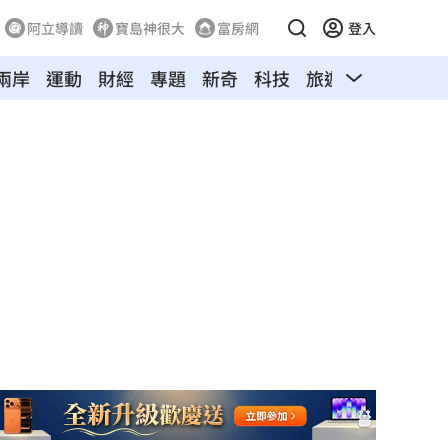
阿立導讀
寶島神很大
富房網
登入
兩岸
運動
財經
專題
新奇
科技
旅遊
汽車
寵物