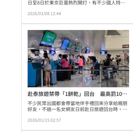
日至8日於東京巨蛋熱烈開打，有不少國人特地
赴日為台灣球員加油。農業部動植物防疫檢疫署
2026/03/08 12:44
近日為了提醒民眾，針對日本返台熱門零食與伴
手禮整理出一份「入境檢疫清單」；同時強調，
旅客在採買回國前應詳加確認產品成分，以免誤
攜違規動植物產品入境，違者最高恐挨罰新台幣
100萬元。
赴泰旅遊禁帶「1餅乾」回台 最高罰100
萬
不少民眾出國都會帶當地伴手禮回來分享給親朋
好友，不過一名女網友日前赴日旅遊回台時，發
現當地超夯的「雞皮餅乾」禁止攜帶入境，但行
2026/01/15 02:57
李箱內有4包，趕緊到檢疫櫃台通報才沒被罰
錢。