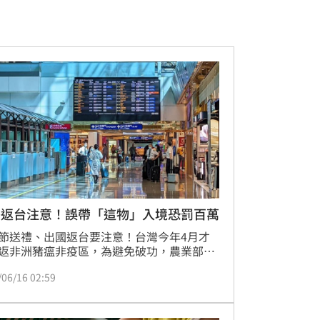
午返台注意！誤帶「這物」入境恐罰百萬
節送禮、出國返台要注意！台灣今年4月才
返非洲豬瘟非疫區，為避免破功，農業部動
防疫檢疫署提醒，端午節選購肉粽、香腸、
/06/16 02:59
等豬肉製品，務必認明合法來源；民眾若從
返台，更不得攜帶豬肉及相關動物產品入
違者最高可開罰100萬元罰鍰。