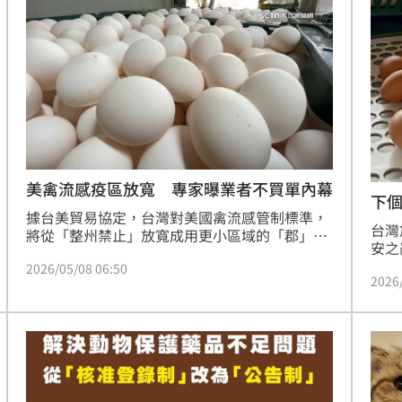
回
20:39
調查
20:35
歉了
20:30
卡住
20:30
危
20:30
美禽流感疫區放寬 專家曝業者不買單內幕
下
據台美貿易協定，台灣對美國禽流感管制標準，
上
20:24
台灣
將從「整州禁止」放寬成用更小區域的「郡」，
安之
引發對產業衝擊、民眾食安的擔心。前中華民國
台美
2026/05/08 06:50
糕餅商業同業公會全國聯合會理事長周子良表
2026
將從
示，台灣目前主要進口美國家禽，雞蛋則許久未
恐提
入關，且我國消費者、烘焙業者大多偏好使用新
民眾
鮮的國產蛋；若產地真放寬，相信台、美雙方政
國管
府也會採嚴格檢驗標準才放行。
國嚴
查」
成形
12:00