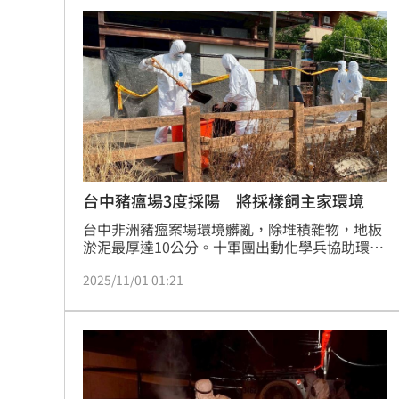
台中豬瘟場3度採陽 將採樣飼主家環境
台中非洲豬瘟案場環境髒亂，除堆積雜物，地板
淤泥最厚達10公分。十軍團出動化學兵協助環境
清消。因飼主家與豬場相連，台中市農業局與專
2025/11/01 01:21
家討論，明天進行飼主住家環境採樣。