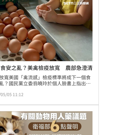
個食安之亂？美禽檢疫放寬 農部急澄清
放寬美國「禽流感」檢疫標準將成下一個食
亂？國民黨立委翁曉玲於個人臉書上指出，
貿易協定中，台灣對美國禽流感管制標準，
/05/05 11:12
「整州禁止」放寬成用更小區域的「郡」，
高病毒入侵風險，再次犧牲台灣家禽農業和
食安健康。農業部防檢署日前回應澄清，我
制標準與日、墨一致，也較加、英、歐盟等
格，且所有進口禽肉「逐批申請、逐案審
，未符規定一律不得放行。