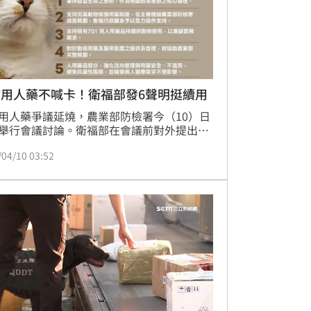
物用人藥不喊卡！衛福部發6聲明挺續用
用人藥爭議延燒，農業部防檢署今（10）日
舉行會議討論。衛福部在會議前對外提出6
明，強調現行701項人用藥品將持續供動物
/04/10 03:52
，同時強化流向管理與用藥安全，避免抗藥
險。（記者：簡浩正）