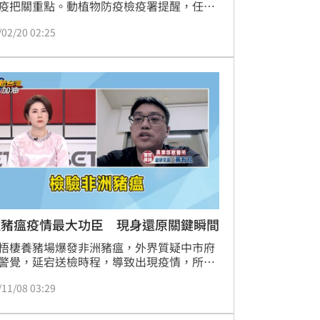
疫把關重點。動植物防疫檢疫署提醒，任何
肉類成分的產品，不論是豬、雞、牛、鴨，
/02/20 02:25
工製成火腿、香腸、肉腸等食品，皆不得攜
寄送入境台灣，即使是「煮熟」或「真空包
也不例外，違者最高可處新台幣3萬元以上
。
住豬瘟疫情最大功臣 現身還原關鍵瞬間
梧棲養豬場爆發非洲豬瘟，外界質疑中市府
警覺，延宕送檢時程，導致出現疫情，所幸
守住，國內也解除豬隻禁宰禁運令。其中，
/11/08 03:29
部獸醫所副研究員黃有良也是成功守住疫情
鍵人物之一。他也接受三立談話節目《新台
油》訪問，還原守住疫情的經過。