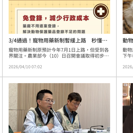
」氣
12:00
場！
10:30
熱潮
10:00
3/4通過！寵物用藥新制暫緩上路 秒懂
動
2QA
寵物用藥新制原預計今年7月1日上路，但受到各
動物
15
界關注。農業部今（10）日召開會議取得初步共
下午
識，為解決動物藥品登錄不足問題，將登錄制改
點聲
2026/04/10 07:02
2026
為公告制，並採雙軌制購藥，未來會持續蒐集意
使用
見，辦法還沒修好前不上路，且多數代表贊成延
性風
後，故新制將延後實施，現在算是過渡期，要確
保動物用藥供應不能中斷。（記者：簡浩正）