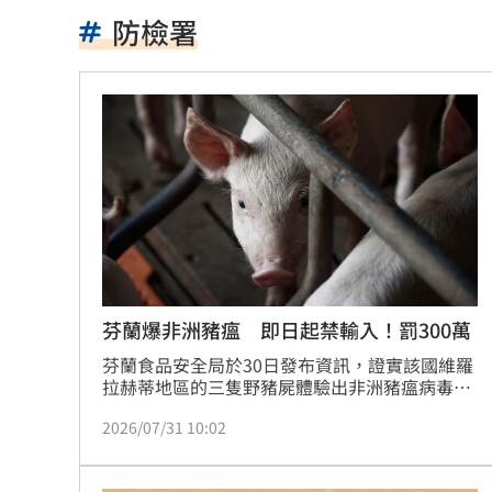
洞洞鞋竟是假透氣！藥師揭黴菌培養皿
防檢署
遭蔡阿嘎開撕消失！蘿拉轉行161字首發
狂飆後考驗來了！下週1指標恐掀美股暴
蔣萬安再提疫苗封存30年！周軒引判決
2026全球移居排名 台灣「第5」贏日韓
革命衛隊要美滿足條件 否則不開放荷
ALLDAY PROJECT太狂！LIVE實力震
芬蘭爆非洲豬瘟 即日起禁輸入！罰300萬
顧立雄視導第三作戰區 慰勉參演官兵
芬蘭食品安全局於30日發布資訊，證實該國維羅
拉赫蒂地區的三隻野豬屍體驗出非洲豬瘟病毒核
酸陽性，這也是芬蘭首度傳出非洲豬瘟案例。我
放雙手騎車喊手麻！騎士遭打臉仍判罰
2026/07/31 10:02
國非洲豬瘟中央災害應變中心隨即於今（31）日
發布公告，正式將芬蘭自非疫區國家名單中移
夢幻跨團合體！SUMMER ANJELS重現
除，即日起裝船或裝機起運的芬蘭活豬及相關豬