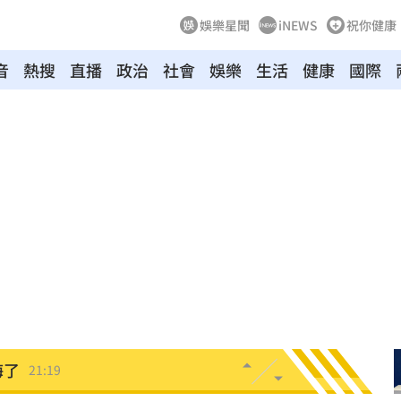
娛樂星聞
iNEWS
祝你健康
音
熱搜
直播
政治
社會
娛樂
生活
健康
國際
鍵
21:28
中國
21:25
悔了
21:19
21:18