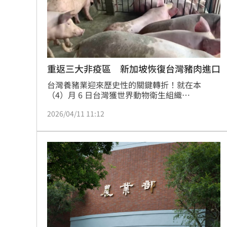
台彩父親節推新刮刮樂千萬頭獎超「爸
「拍片人的多重宇宙」職涯論壇9/12登
8國球員齊聚高雄 Formosa 7s掀足球
重返三大非疫區 新加坡恢復台灣豬肉進口
台灣養豬業迎來歷史性的關鍵轉折！就在本
理想混蛋號召粉絲跨海追星吃美食！
18:
（4）月 6 日台灣獲世界動物衛生組織
（WOAH）正式核可、重返非洲豬瘟非疫區地位
2026/04/11 11:12
後不到 3 天，農業部防檢署於 9 日接獲振奮消
息：新加坡政府宣布正式恢復台灣生鮮豬肉輸
入。這不僅是台灣恢復「非疫地位」後的首個海
外市場突破，更代表台灣豬肉在國際市場的信任
度已全面回歸，再次確立台灣作為亞洲唯一同時
擁有口蹄疫、豬瘟、非洲豬瘟「三大豬病非疫
國」的領導地位。