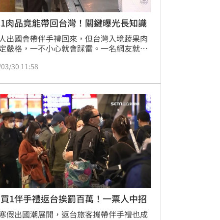
本1肉品竟能帶回台灣！關鍵曝光長知識
人出國會帶伴手禮回來，但台灣入境蔬果肉
定嚴格，一不小心就會踩雷。一名網友就
近日帶著碳烤雞肉上飛機，一路上都非常忐
/03/30 11:58
害怕被罰20萬元，因此入境前急忙跑去詢問
，沒想到竟然順利過關，關鍵在於包裝上的
。文章曝光掀起討論，網友驚呼「長知識
」
國買1伴手禮返台挨罰百萬！一票人中招
寒假出國潮展開，返台旅客攜帶伴手禮也成