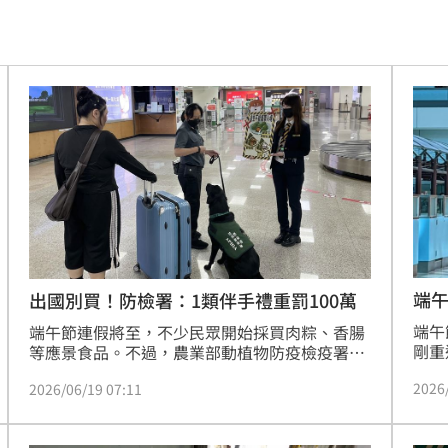
真相
21:11
文
21:01
動
20:58
開酸
20:57
20:57
莫茲
20:56
撼全場
20:55
端
出國別買！防檢署：1類伴手禮重罰100萬
端午
辛勞
端午節連假將至，不少民眾開始採買肉粽、香腸
20:54
剛重
等應景食品。不過，農業部動植物防疫檢疫署提
植物
醒，出國返台切勿攜帶豬肉及相關動物產品入
20:48
2026
2026/06/19 07:11
臘肉
境，違者最高可罰100萬元。
國外
BP神曲
20:42
境，