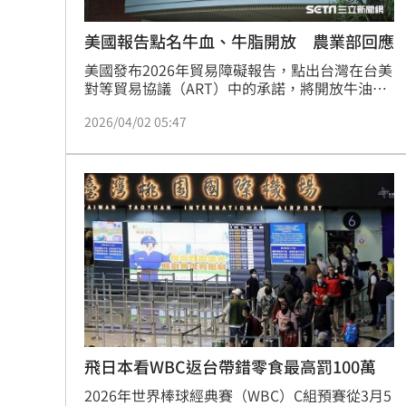
美國報告點名牛血、牛脂開放 農業部回應
美國發布2026年貿易障礙報告，點出台灣在台美
對等貿易協議（ART）中的承諾，將開放牛油、
牛血等產品。對此，農業部今（2）日回應，
2026/04/02 05:47
ART中開放美國牛脂及牛血是供飼料用，輸入時
須經評估及審查無引入疫病之風險後方可輸入，
輸入後亦不能使用於牛、羊、鹿等反芻動物飼
料，僅能供反芻動物以外之家畜、家禽或水產動
物使用，因此不會增加我國牛隻感染BSE之風
險。
飛日本看WBC返台帶錯零食最高罰100萬
2026年世界棒球經典賽（WBC）C組預賽從3月5