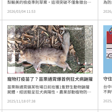
梨輸美的檢疫準則草案。這項突破不僅象徵台美
為防
經貿關係再升級，更呼應了總統賴清德先前的積
含有
2026/03/04 11:53
2026
極喊話；若為期62天的預告期進展順利，台灣鳳
或加
梨最快將於今年5月下旬輸入美國市場。
帶或
裝」
罰鍰
守
寵物打疫苗了？苗栗通霄爆首例狂犬病鼬獾
台中
苗栗縣通霄鎮某牧場日前拾獲1隻野生動物鼬獾
不夠
屍體，經送驗呈狂犬病陽性。農業部動植物防疫
初步
檢疫署（簡稱防檢署）指出，本次為苗栗縣通霄
2025
2025/11/18 07:38
農業
鎮首次檢出鼬獾狂犬病陽性案例，無人員遭咬傷
的關
情況；對於本次通霄鎮鼬獾檢出狂犬病案例，防
灣加
檢署已請苗栗縣動物保護防疫所加強發生案例區