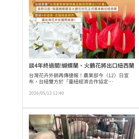
肉產品全面禁止輸台，違者將一律實施退運或銷
新／女大生伴兒屍6日聲押...法官裁定請
毀。
我駐日內瓦處長遭爆惡行 外交部啟動
清大校長續任秒出國選校長！高為元道
SBS歌謠大戰驚見放送事故！3主持人齊
首次影像被打臉 伊朗新最高領袖傳病
談4年終過關!蝴蝶蘭、火鶴花將出口紐西蘭
台灣花卉外銷再傳捷報！農業部今（12）日宣
影片曝光！台中囂張男揮刀還尿在警身
布，台紐雙方於「臺紐經濟合作協定
（ANZTEC）」食品安全檢驗與動植物防疫檢疫
台灣彩券開獎直播中
20:31
2026/05/12 12:40
措施聯合管理委員會（SPS JMC）會議中，已正
式簽署「台灣產新鮮植物產品輸紐西蘭出口計
畫」，即日起台灣蝴蝶蘭及火鶴花切花正式獲准
LIVE三立+24小時直播
15:27
出口紐西蘭。這也是台灣歷經近4年檢疫談判
後，成功打開紐國花卉市場。
三立iNEWS新聞台線上直播
18:00
商場戰國來臨 台中「頂奢大道」逐漸