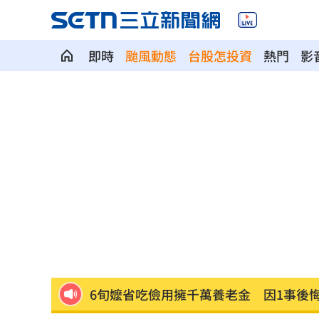
即時
颱風動態
台股怎投資
熱門
影
兒下體雄偉老爸基因強？ 泌尿科醫曝關
長崎原爆典禮台灣待遇惹議 遭疑顧忌
6旬嬤省吃儉用擁千萬養老金 因1事後
RIIZE 3神曲連發！成燦一句話逼哭粉絲