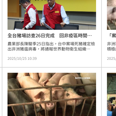
「
全台豬場訪查26日完成 回非疫區時間點
曝
非洲
農業部長陳駿季25日指出，台中案場死豬確定檢
積極
出非洲豬瘟病毒，將通報世界動物衛生組織
置工
（WOAH）和主要貿易國夥伴，並暫停出口豬肉
2025
2025/10/25 10:39
（防
相關產品。防檢署指出，若通報後3個月沒檢出
杜次
第二起，可望申請恢復「非疫區」。
牧司
護防
地方
疫情