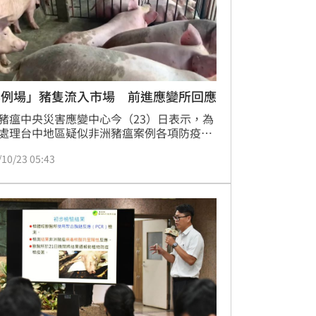
案例場」豬隻流入市場 前進應變所回應
豬瘟中央災害應變中心今（23）日表示，為
處理台中地區疑似非洲豬瘟案例各項防疫處
作，昨（22）日於農業部動植物防疫檢疫署
/10/23 05:43
檢署）台中分署成立前進應變所，由農業部
長文珍擔任指揮官，並由環境部、農業部畜
、防檢署、防檢署台中分署及台中市動物保
疫處（台中動保處）人員進駐，透過中央與
跨機關協力與合作，以快速控制疫情，避免
擴散。