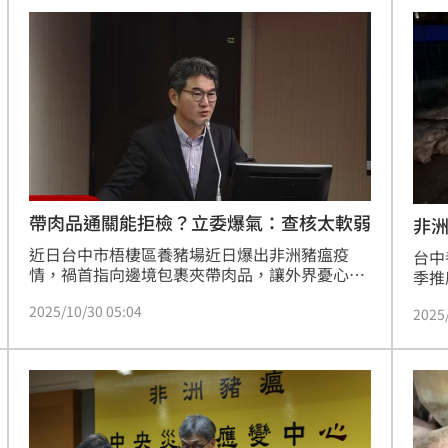
域與鄰近鄉鎮狂犬病疫苗巡迴注射及共域防疫衛
教推展，請民眾務必攜帶寵物施打疫苗，以防範
疫情擴及寵物。
帶肉品通關能拒檢？立委爆氣：查核太軟弱
非
近日台中市梧棲區養豬場近日爆出非洲豬瘟疫
台中
情，禍首指向邊境包裹夾帶肉品，讓外界憂心。
季推
不過網路上流傳網友教導民眾「面對機場手提行
內容
2025/10/30 05:04
李檢疫時能夠拒檢」，防檢署長杜麗華今（30）
2025
瘟不
日回應，目前防檢署設立的手檢站針對旅客手提
覺、
行李仍然是以行政勸導的方式進行，讓朝野立委
聽不下去，齊轟「邊境防疫螺絲鬆了」，對比前
認為防檢署現在針對邊境的管制太軟弱。（記
者：簡浩正）