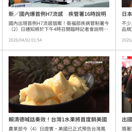
日
新／國內爆首例H7流感 疾管署16時說明
不少
國內出現首例H7流感個案！衛福部疾病管制署今
品規
（2）日通知將於下午4時召開臨時記者會說明，
說，
由署長羅一鈞主持，副署長曾淑慧、防疫醫師、
2026
2026/04/02 01:54
忑，
防檢署副署長傅學理出席說明個案情形。（記
海關
者：簡浩正）
文字
了！
賴清德喊話奏效！台灣1水果將首度銷美國
出
農業部今（4）日證實，美國已正式預告台灣鳳
隨著