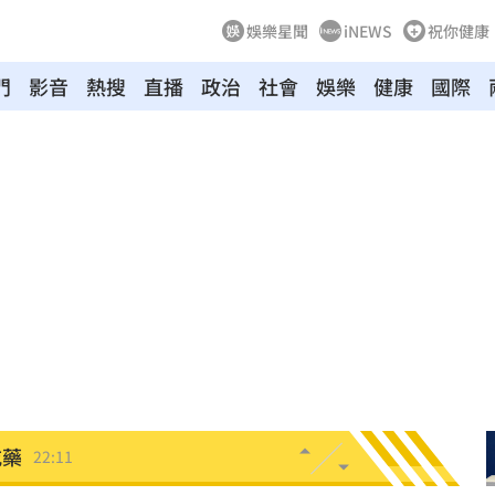
娛樂星聞
iNEWS
祝你健康
門
影音
熱搜
直播
政治
社會
娛樂
健康
國際
碼曝
22:21
文
22:16
抱頭
22:16
課目
22:15
光友
22:13
吃藥
22:11