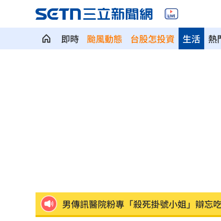
即時
颱風動態
台股怎投資
生活
熱
有片／貴州通天河「爆乳正妹伴漂」價
慈濟買BNT遭詐 網朝聖郭董大小姐貼
宜蘭強風「店家玻璃門被吹爆」員工嚇
配合漢光！管碧玲視導平戰轉換與出港
向姜厚任道歉 田路路：我要找的是楊
男傳訊醫院粉專「殺死掛號小姐」辯忘