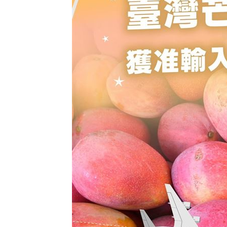
HIGHLIGHT掀回憶殺 擔心後輩太帥壓
狂冒百顆紅疹非毛囊炎！醫診斷出罕見
颱風還沒到！基隆爆海水倒灌 商家超哀
颱風假宣布了 明「新竹縣8校」停課不停
台灣彩券開獎直播中
20:31
LIVE三立+24小時直播
15:27
三立iNEWS新聞台線上直播
18:00
商場戰國來臨 台中「頂奢大道」逐漸
台彩父親節推新刮刮樂千萬頭獎超「爸
「拍片人的多重宇宙」職涯論壇9/12登