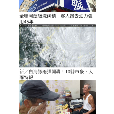
全聯阿嬤級洗碗精　客人讚去油力強
用45年
新／白海豚雨彈開轟！10縣市豪、大
雨特報