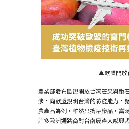
8國球員齊聚高雄 Formosa 7s掀足球
理想混蛋號召粉絲跨海追星吃美食！
18:
▲
歐盟
開放
農業部發布歐盟開放台灣芒果與番
涉，向歐盟說明台灣的防疫能力，
農產品為例，雖然只攜帶樣品，當
許多歐洲通路商對台南農產大感興