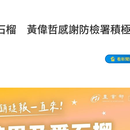
警
22:07
架
22:02
石榴 黃偉哲感謝防檢署積
呼吸
22:02
掛樹
21:59
無期
21:55
看新聞
腎
21:49
區」
21:42
口
21:35
0歲
21:21
班
21:20