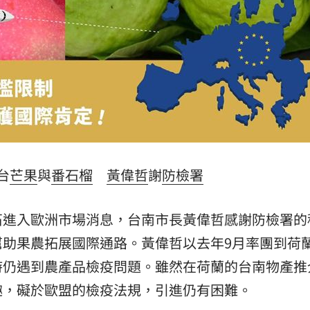
熱潮
10:00
15
台
芒果
與
番石榴
黃偉哲
謝
防檢署
石進入歐洲市場消息，台南市長黃偉哲感謝防檢署的
幫助果農拓展國際通路。黃偉哲以去年9月率團到荷
時仍遇到農產品檢疫問題。雖然在荷蘭的台南物產推
趣，礙於歐盟的檢疫法規，引進仍有困難。