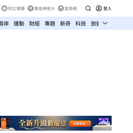
阿立導讀
寶島神很大
富房網
登入
兩岸
運動
財經
專題
新奇
科技
旅遊
汽車
寵物