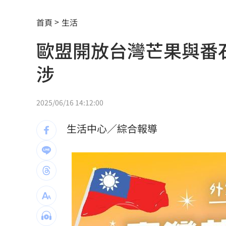
晚飯煮太慢！婦遭小叔斬首 頭掛樹上示
首頁
生活
消失10年回歸！好市多經典美食重新上
歐盟開放台灣芒果與番
腦瘤手術醫誤切正常組織 女無法自主
涉
人妻被嫌上菜慢 遭毒癮小叔斧砍死頭
男大生遭脫光圍毆亡 主嫌輕度智障判
2025/06/16 14:12:00
以為益生菌護腎 他餐餐泡菜2週後險洗
生活中心／綜合報導
白海豚暴風圈縮小！氣象署揭「降雨熱
拋開阿湯哥光環 20歲舒莉初登台網改
新／永和豆漿創始人在台北離世 享壽7
新／新竹宣布！五峰尖石8校明停課但上