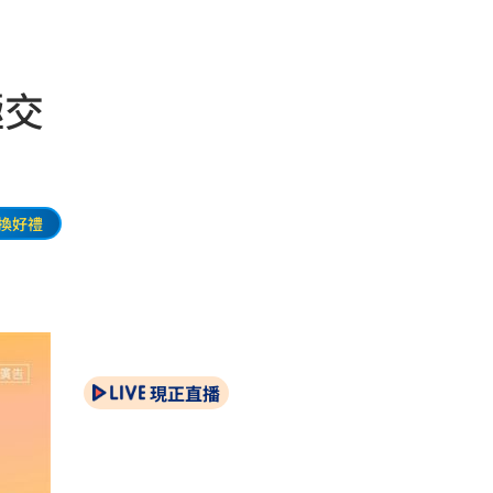
極交
換好禮
現正直播