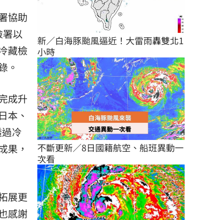
署協助
檢署以
新／白海豚颱風逼近！大雷雨轟雙北1
冷藏檢
小時
錄。
完成升
日本、
透過冷
不斷更新／8日國籍航空、船班異動一
成果，
次看
拓展更
也感謝