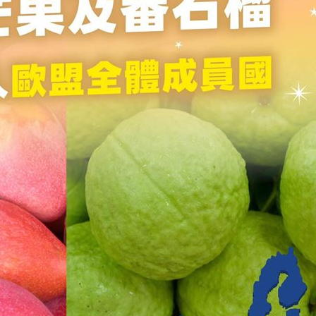
力大
21:12
疾病
21:10
怨
21:09
班
21:04
成形
12:00
」氣
12:00
場！
10:30