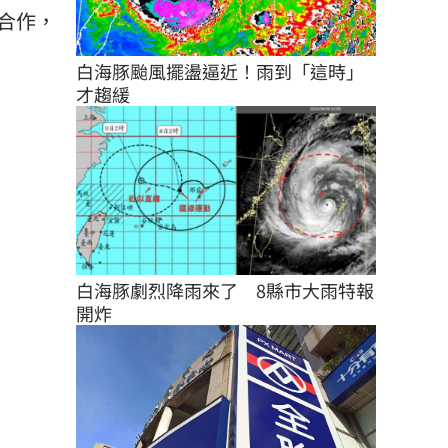
合作，
白海豚颱風擺盪逼近！雨到「這時」
才趨緩
白海豚劇烈降雨來了　8縣市大雨特報
開炸