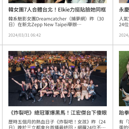
韓女團7人合體台北！Elkie力挺貼臉她同框
永
韓系魅影女團Dreamcatcher（捕夢網）昨（30
人氣
日）在新北Zepp New Taipei舉辦
24
「Dreamcatcher 2024 World Tour【Luck 
演舞
2024/03/31 06:42
2024
Inside 7 Doors】in Taipei」世界巡迴演唱會，
刻。
成員祉攸、秀雅、始娟、韓東、裕賢、多美與佳
著女
泫全員到齊魅力橫掃，一開場便帶來帶來兩首好
位永
歌《OOTD》與《Black Or White》，並用最熟
慶人
悉的招呼口號：「夢到我，
《炸裂吧》總冠軍爆黑馬！江宏傑台下傻眼
跆
歷時五個月的熱血日子《炸裂吧！女孩》昨（24
有「
日）晚於三立都會台首播最終回，網羅24位不同
蛋的