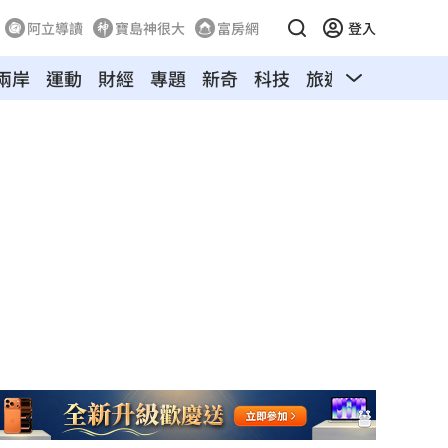
阿立導讀
寶島神很大
富房網
登入
兩岸
運動
財經
專題
新奇
科技
旅遊
汽車
寵物