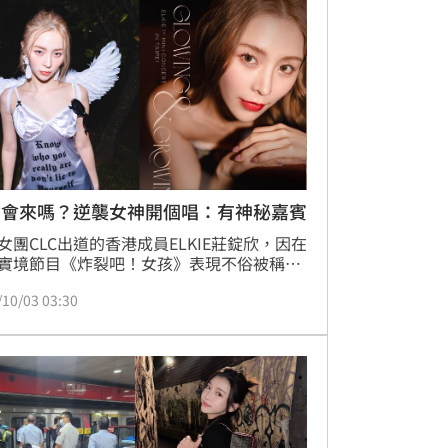
她無預警再貼照，原來前天被捕獲(G)I-DLE
華也現身幫她慶生，3人睽違多年公開合體
，讓韓國與台灣粉絲全嗨翻。
瑜會來嗎？逆襲女神開個唱：有神秘嘉賓
女團CLC出道的香港成員ELKIE莊錠欣，因在
實境節目《炸裂吧！女孩》表現不俗被稱為
襲女神」，近期為首張迷你專輯《#EK》各
/10/03 03:30
波宣傳相當活躍，今（3號）所屬經紀公司
正式宣布，ELKIE將於11月3號下午16:00，
北新莊宏匯廣場的Zepp New Taipei舉辦個
第一次演唱會，預計會與現場粉絲、演藝圈
們共度生日。