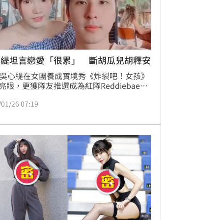
心緹坦言戀愛「很累」 斷胡瓜兒胡釋安
歲吳心緹在女團養成實境秀《炸裂吧！女孩》
亮眼，更獲隊友推選成為紅隊Reddiebae隊
日前她接受時報周刊CTWANT專訪時透露自
/01/26 07:19
身多年，「沒有細算，真的（單身）很久
。吳心緹去年在好友晏柔中盛情邀約之下一
卵，未料計劃趕不上變化，「然後晏柔中就
了，所以變成我一個人去凍卵」。