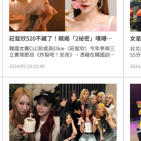
場！
10:30
熱潮
10:00
莊錠欣520不藏了！親揭「2祕密」嘆曝真
女
15
相
韓國女團CLC前成員Elkie（莊錠欣）今年參與三
台北
立實境節目《炸裂吧！女孩》，憑藉在韓國訓練
55
多年的超強唱跳實力驚豔觀眾，最終決選中逆襲
駛原
2024/05/20 02:40
2024
拿下人氣王第一名，她趁勝追擊下月底推出個人
1名
首張迷你專輯「#EK」，今（20日）釋出先行曲
捲入
《沒有你的未來》音源，更同步推出粵語版《沒
男子
你在旁的後來》，特別在520（我愛你）這天揭
護車
露2首暗藏已久的全新秘密作品
人正
直呼