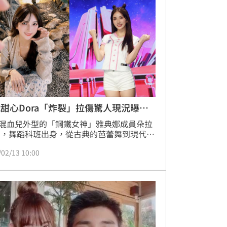
甜心Dora「炸裂」拉傷驚人現況曝
！
混血兒外型的「鋼鐵女神」雅典娜成員朵拉
ra，舞蹈科班出身，從古典的芭蕾舞到現代的
舞，森巴、恰恰、捷舞等拉丁舞都難不倒
/02/13 10:00
近期在三立節目《炸裂吧!女孩》表現亮眼，
日前在Dora排練腳扭傷。Dora最後還是帶
陣，結束後節目製作單位趕緊帶她掛急診，
傷勢似乎比想像中嚴重，Dora也在《三立新
》訪問中聊到傷勢狀況。