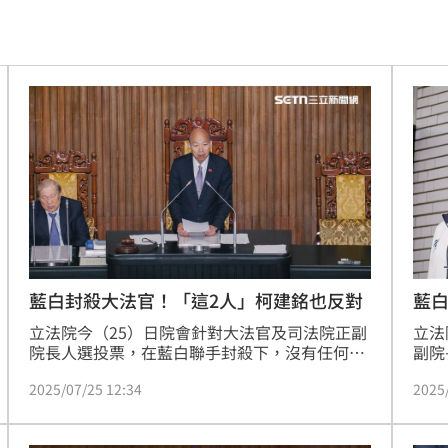
生產
06:52
炸
06:40
多人
06:37
聲了
06:33
翻
06:09
毒駕
06:08
6:00
藍白封殺大法官！「這2人」柯建銘也反對
藍
！
立法院今（25）日院會針對大法官及司法院正副
立法
05:45
院長人選投票，在藍白聯手封殺下，沒有任何提
副院
名人過關，民進黨團則針對陳慈陽、詹鎮榮兩位
國昌
率曝
05:44
2025/07/25 12:34
2025
大法官被提名人開放黨團自由投票。陳、詹兩人
賴清
的不同意票分別來到82及81張，民進黨立院黨團
明更
炸鍋
05:43
總召柯建銘、王義川也對其投下反對票、立委王
痛斥