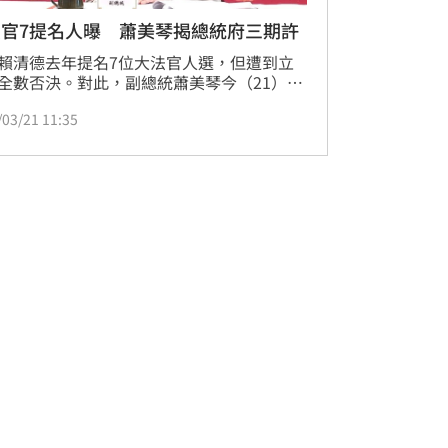
法官7提名人曝 蕭美琴揭總統府三期許
賴清德去年提名7位大法官人選，但遭到立
全數否決。對此，副總統蕭美琴今（21）日
新的7位大法官被提名人名單，其中大法官
/03/21 11:35
司法院長被提名人蔡秋明，為現任臺灣高等
署主任檢察官；司法院副院長被提名人蘇素
則是現任最高法院法官。蕭美琴表示，這次
有三個期許，包括守護自由民主憲政制度、
國安案件專業能量以及持續推動司法改革
名單實務、學術兼備，期盼這7位被提名人
獲得立法院的支持與