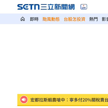
即時
颱風動態
台股怎投資
熱門
影
廣末涼子走過低谷吐真心 被兒一句話
盤前／Fed升息警報降 台股反攻關鍵曝
當年日本捐台AZ疫苗真相曝 專為台灣
美官員：伊朗與阿曼很快就荷莫茲達成
植物人妻獲賠1035萬…尪照顧她卻被岳
宏都拉斯蝦農嗆中：寧多付20%關稅賣