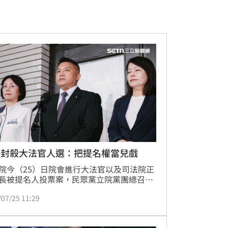
白封殺大法官人選：把提名權當兒戲
院今（25）日院會進行大法官以及司法院正
長被提名人投票案，民眾黨立院黨團總召黃
宣布，黨團將會全部否決人選。他痛批總統
/07/25 11:29
德「把提名權當兒戲」，院長被提名人蔡秋
對司法院基本執掌、預算規模都不清楚。他
，提名這樣極度不適任的人是對於台灣司法