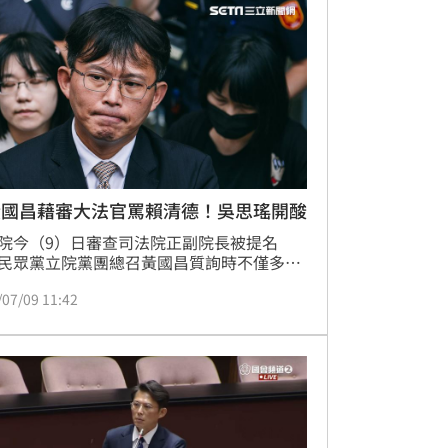
的輕蔑，是對人民不信任司法的漠視，希望
德能記取教訓、深刻反省。
黃國昌藉審大法官罵賴清德！吳思瑤開酸
院今（9）日審查司法院正副院長被提名
民眾黨立院黨團總召黃國昌質詢時不僅多次
司法院長被提名人蔡秋明對個案的看法，更
/07/09 11:42
不離總統賴清德。民進黨立院黨團幹事長吳
批評，黃國昌到底是質詢蔡秋明，還是找賴
單挑？她痛批，黃國昌永遠帶風向鼓吹民
毫無司法高度，「還評鑑特優立委，哪裏特
是金酸莓獎」。