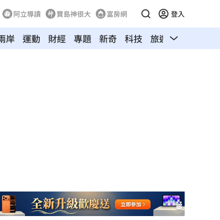
阿立導讀
寶島神很大
富房網
登入
兩岸
運動
財經
專題
新奇
科技
旅遊
汽車
寵物