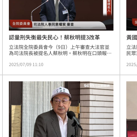
熱潮
10:00
15
認量刑失衡最失民心！蔡秋明提3改革
黃
立法院全院委員會今（9日）上午審查大法官並
立法
為司法院長被提名人蔡秋明。蔡秋明在口頭報告
民眾
時表示，解決司法過勞將是他有幸擔任新職之後
時提
2025/07/09 11:10
2025
的重要目標，並提出3點解決方案；此外，他也
立法
透露，在目前各項外部司法滿意度民調中，最讓
竟然
民眾不滿意的一項就是量刑不當、重罪輕判。他
權，
們會儘快建立一套務實可行、可以預測而有法律
是你
依據的量刑基準，消除外界對量刑不公的觀感，
麼事
同時也會把犯罪被害人權益的保障，列為未來司
這樣
法院的一項。
險」