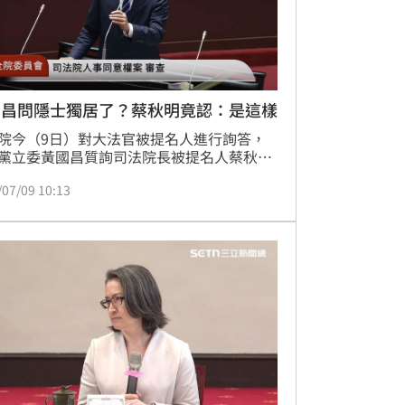
國昌問隱士獨居了？蔡秋明竟認：是這樣
院今（9日）對大法官被提名人進行詢答，
黨立委黃國昌質詢司法院長被提名人蔡秋明
到，總統賴清德在「團結十講」中稱自己當
/07/09 10:13
委員12年，沒有看過立法院會通過一個法律
被判決違憲，而且侵犯那麼多機關的憲法職
從來都沒有，問「你是否贊成總統說法？還
已經過著隱士獨居的生活，外面社會發生什
你都不知道？」豈料，蔡秋明竟回「是有點
子」，讓黃國昌直呼「哇！天阿，這樣很危
。