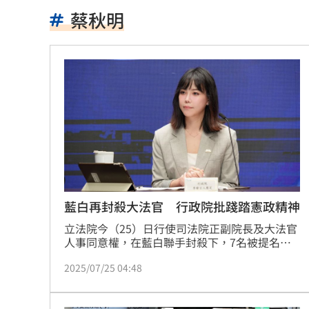
當年日本捐我AZ秘辛！他牽線揭專為台
蔡秋明
白海豚劇烈降雨來了 8縣市大雨特報開
特斯拉撞12車！目擊者：賓士擋下救好
姜厚任女友「3碩1博」爆造假！本人發
慈濟遭詐10億 AIT突發文打擊詐騙網笑
新北爆警匪追逐…轟4槍射3輪！破窗逮
強彈千點！「18檔」收復失土台股ETF
0
藍白再封殺大法官 行政院批踐踏憲政精神
立法院今（25）日行使司法院正副院長及大法官
7月急跌觸底 高含積這幾檔受益人激增
人事同意權，在藍白聯手封殺下，7名被提名人
全數未過關，民進黨團則針對陳慈陽、詹鎮榮開
白海豚海警範圍擴大！最新暴風圈侵襲
2025/07/25 04:48
放自由投票。對此，行政院發言人李慧芝回應，
立法院在這一年多來，從法案修訂、預算審議到
慈濟遭詐10億 國民黨不認錯反嗆⋯網
人事審查議案，已經都沒有理性討論的空間。李