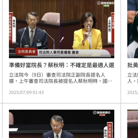
定宇則對兩人投下無效票。
改革
新高
賴清
05:23
關稅
05:13
5:05
一場
04:58
準備好當院長？蔡秋明：不確定是最適人選
批
立法院今（9日）審查司法院正副院長提名人
立法
選，上午審查司法院長被提名人蔡秋明時，國民
人，
黨立委王育敏問「準備好擔任院長了嗎？」而蔡
詢問
2025/07/09 01:43
2025
秋明則坦言，「我自己不確定我是不是最適合人
句句
選，但我認為我應該是適當人選之一，因為擔任
思瑤
重要職務，除了能力跟經驗，人品很重要，自我
清德
成形
12:00
評價我覺得人品是好的。」
粹，
優？
」氣
12:00
場！
10:30