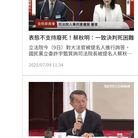
8國球員齊聚高雄 Formosa 7s掀足球
理想混蛋號召粉絲跨海追星吃美食！
18:
表態不支持廢死！蔡秋明：一致決判死困難
立法院今（9日）對大法官被提名人進行詢答，
國民黨立委許宇甄質詢司法院長被提名人蔡秋明
時提到，「他在回覆國民黨團的問卷中表態不支
2025/07/09 11:34
持廢除死刑，但憲判字第8號判決明定，要經過
合議庭一致決才能判死，是否等同實質廢死？」
蔡秋明坦言，「是相當困難，沒錯」，但這個案
子已經判決了，憲法法庭的判決是對人民跟機關
都有拘束力的，除非有《憲法訴訟法》第42條規
定的要件，人民、政府、機關才可以申請重新審
視。