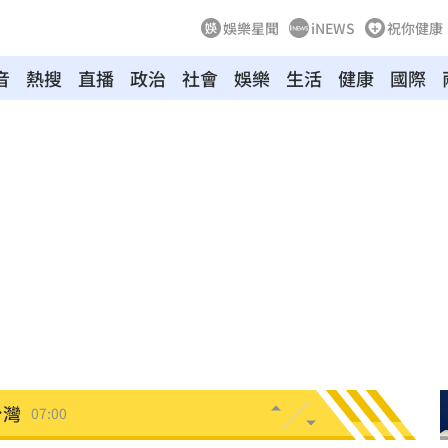
娛樂星聞
iNEWS
祝你健康
音
熱搜
直播
政治
社會
娛樂
生活
健康
國際
點醒
07:20
光
07:20
生產
07:14
協議
07:09
母告
07:08
台灣
07:00