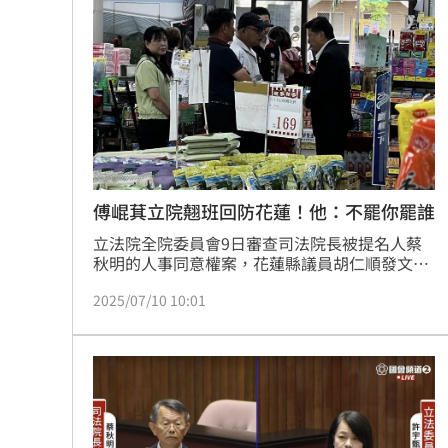
慧芝表示，行政院同為憲政機關，對於兩在野黨
就業意外爆冷！那指漲342點 標普500
罔顧憲政秩序的正常運作、罔顧人民的憲法救濟
權利，踐踏憲政精神的政治操作表示遺憾。
美通過制裁案！川普可課俄國商品500%
日本銀髮族瘋工作 逾4成想做到80歲
0
解散統促黨？他曝翁曉玲一招：恐白忙
台灣彩券開獎直播中
20:31
傅崐萁立院翹班回防花蓮！他：不罷你罷誰
立法院全院委員會9日審查司法院長被提名人蔡
LIVE三立+24小時直播
15:27
秋明的人事同意權案，花蓮縣議員胡仁順發文質
疑，國民黨團總召傅崐萁當下人在花蓮市農會超
三立iNEWS新聞台線上直播
18:00
2025/07/10 10:01
市「聊天」，未出現在立法院會，直言：「薪水
小偷就是你，不罷免你要罷免誰？」
商場戰國來臨 台中「頂奢大道」逐漸
台彩父親節推新刮刮樂千萬頭獎超「爸
「拍片人的多重宇宙」職涯論壇9/12登