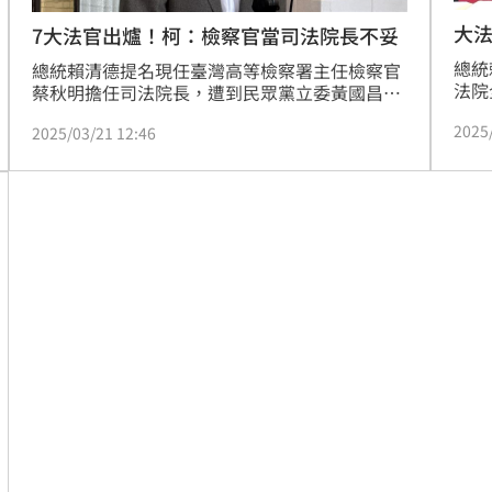
大
7大法官出爐！柯：檢察官當司法院長不妥
總統
總統賴清德提名現任臺灣高等檢察署主任檢察官
法院
蔡秋明擔任司法院長，遭到民眾黨立委黃國昌批
宣布
評，走回審檢一家親。對此，民進黨立法院黨團
2025
並為
2025/03/21 12:46
總召柯建銘今（21）日表示，檢察官當司法院長
檢察
當然不妥，但這是審薦小組通過的，相信賴清德
娥，
會很慎重。
提名
提升
等，
均可