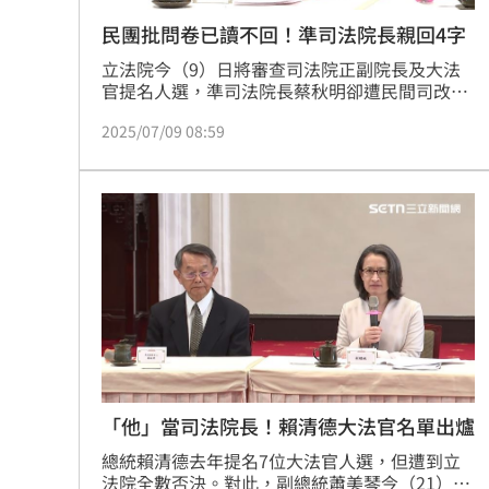
民團批問卷已讀不回！準司法院長親回4字
立法院今（9）日將審查司法院正副院長及大法
官提名人選，準司法院長蔡秋明卻遭民間司改會
等多個團體組成的「民間監督司法院大法官人選
2025/07/09 08:59
聯盟」批評，聯盟所提出的問卷遭蔡秋明「已讀
不回」，並呼籲他應具誠懇對話的態度，回應各
界疑慮，聯盟也稱，被提名人倘對疑問未合理釋
疑，將對未來司法院與各界的溝通埋下隱憂，
「很難說是適任的院長人選。」對此，蔡秋明進
入立法院前面對媒體僅說「是個誤會」。
「他」當司法院長！賴清德大法官名單出爐
總統賴清德去年提名7位大法官人選，但遭到立
法院全數否決。對此，副總統蕭美琴今（21）日