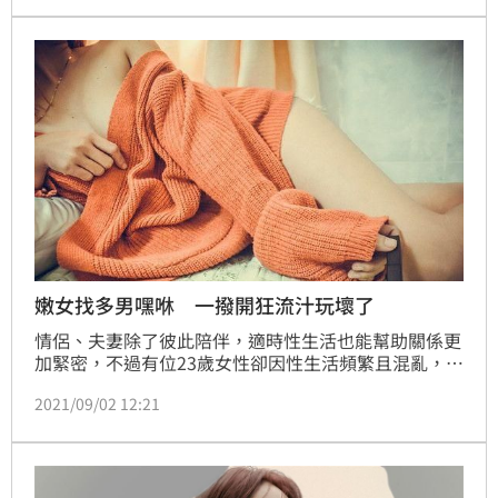
嫩女找多男嘿咻 一撥開狂流汁玩壞了
情侶、夫妻除了彼此陪伴，適時性生活也能幫助關係更
加緊密，不過有位23歲女性卻因性生活頻繁且混亂，導
致身體出狀況。婦產科醫師李偉浩在節目中說道，女病
2021/09/02 12:21
患就診時不斷喊肚子痛，經過電腦斷層掃描檢查，才發
現她的左右邊卵巢各長出了7公分大的膿包，腸子整個
揪成一團，景象相當驚人，內診時更是不斷流出惡臭膿
液，戴口罩也擋不住臭味，至今仍令他印象深刻。