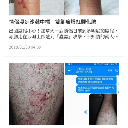
情侶漫步沙灘中標 雙腳癢爆紅腫化膿
出國度假小心！加拿大一對情侶日前到多明尼加度假，
赤腳走在沙灘上卻遭到「蟲蟲」攻擊，不知情的兩人只
是覺得腳掌非常癢，沒想到回國之後症狀變本加厲，發
2018/01/30 04:39
癢的腳掌變得紅腫、起膿，讓兩人不得不就醫，才發現
腳掌遭寄生蟲入侵！