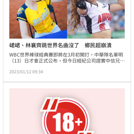
峮峮、林襄齊跳世界名曲沒了 鄉民超崩潰
WBC世界棒球經典賽即將在3月初開打，中華隊名單明
（13）日才會正式公布，但今日經紀公司證實中信兄弟
外野重砲陳子豪，因左手腕化膿，被醫師警告必須休
2023/01/12 09:34
息，無緣為國家隊效力。消息傳至《PTT》後，讓網友
紛紛哀號，「世界名曲沒了」。