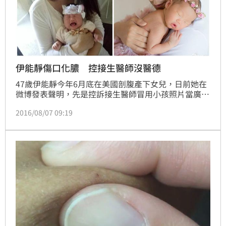
伊能靜傷口化膿 控接生醫師沒醫德
47歲伊能靜今年6月底在美國剖腹產下女兒，日前她在
微博發表聲明，先是控訴接生醫師冒用小孩照片當廣
告，再控醫師醫術不佳。她說，產後一週發現傷口裂開
2016/08/07 09:19
長約一根小拇指，回診時醫生強調貼美容膠帶就會好，
並開給她一罐抗生素。再過一週，她驚覺傷口化膿、發
出異味，求助另名醫師才發現剖腹傷口嚴重細菌感染，
5日再開刀清理傷口，她提醒媽咪們真的要慎選醫師。