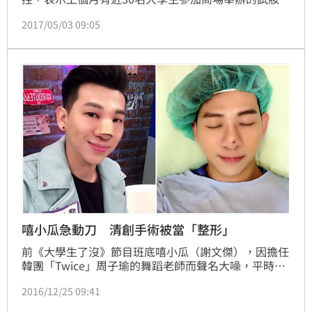
動，沒想到事後眾人臉部竟出現紅腫、潰爛等症狀，質
2017/05/03 09:05
疑商場所提供的化妝品有瑕疵。不過面對大批學生的指
控，傳出主辦方竟以「個人體質」為由拒絕負責，甚至
還辯稱這是「喪屍妝」，讓受害學生氣炸了。
嘻小瓜急動刀 清創手術被當「整形」
前《大學生了沒》節目班底嘻小瓜（謝文傑），因擔任
韓團「Twice」周子瑜的舞蹈老師而聲名大噪，平時總
是報喜不報憂的他，日前在臉書透露自己因為熬夜壓力
2016/12/25 09:41
大，導致內分泌失調得了「酒糟性皮膚炎」，讓鼻子變
得又紅又腫，不過在他努力調整身體後，於昨（24）日