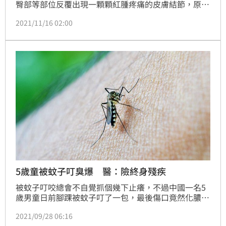
臀部等部位反覆出現一顆顆紅腫疼痛的皮膚結節，原以
為是自身清潔工作沒做好，每次發作吃藥都有暫時減
2021/11/16 02:00
緩，但最近發病處的皮膚漸漸形成一塊塊堅硬的疤痕組
織，甚至不斷流出有味道的膿水，生活大受影響。經過
新竹臺大分院皮膚部醫師陳威宇確診為「化膿性汗腺
炎」，目前正治療控制中。
5歲童被蚊子叮臭爆 醫：險終身殘疾
被蚊子叮咬總會不自覺抓個幾下止癢，不過中國一名5
歲男童日前腳踝被蚊子叮了一包，最後傷口竟然化膿，
所幸趕緊送醫治療。醫師表示，幸虧手術及時，否則可
2021/09/28 06:16
能會終身殘疾。（蔣季容報導）