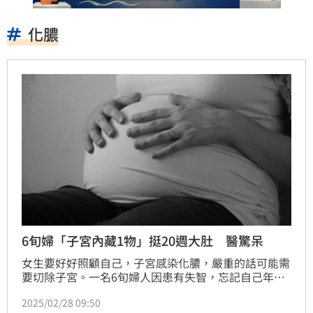
化膿
6旬婦「子宮內藏1物」挺20週大肚 醫驚呆
女生要好好照顧自己，子宮感染化膿，嚴重的話可能需
要切除子宮。一名6旬婦人因患有失智，忘記自己年輕
時有放「子宮內避孕器」，因長期未取出導致子宮內感
2025/02/28 09:50
染而化膿，使她的腹部逐漸隆起，子宮脹大到像懷孕20