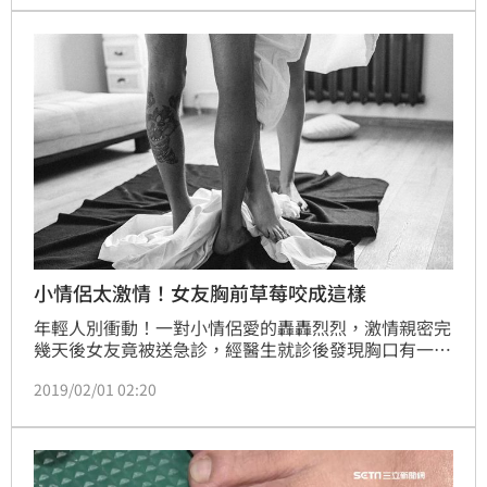
到「飛機場」。
小情侶太激情！女友胸前草莓咬成這樣
年輕人別衝動！一對小情侶愛的轟轟烈烈，激情親密完
幾天後女友竟被送急診，經醫生就診後發現胸口有一個
已經化膿的傷口，醫生原以為是穿內衣不小心磨破皮，
2019/02/01 02:20
怎料卻在傷口上看到「齒痕」，才知道是太過激情惹得
禍。