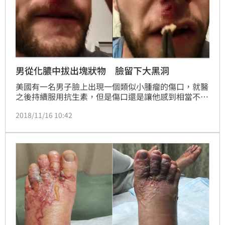
男從化膿中拔出塊狀物 臉留下大黑洞
美國有一名男子臉上出現一個類似小腫瘤的傷口，就醫
之後持續服用抗生素，但是傷口還是讓他感到相當不舒
服，於是他決定自己「手動」將傷口裡的不明物體拔
2018/11/16 10:42
出，並一邊錄影記錄，影片中可以看到他從臉上的傷口
拉出一個白色塊狀物，之後皮膚留下一個大大的「黑
洞」，畫面看起來相當驚人。