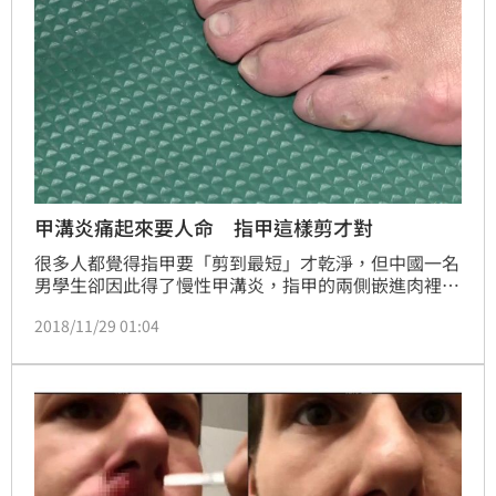
甲溝炎痛起來要人命 指甲這樣剪才對
很多人都覺得指甲要「剪到最短」才乾淨，但中國一名
男學生卻因此得了慢性甲溝炎，指甲的兩側嵌進肉裡，
導致紅腫流膿，甚至腳指還像是長出了一顆肉瘤，讓男
2018/11/29 01:04
學生痛到受不了，醫生也提醒，剪指甲不當、斷拔指甲
倒刺，或是長期接觸洗滌劑的人都容易發生甲溝炎。