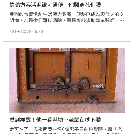
信偏方吞活泥鰍可通便 他腸穿孔化膿
受到飲食習慣和生活壓力影響，便秘已成為現代人的文
明病，若是宿便難以清除，還是應該求助專業醫師，切
勿使用偏方胡亂治療，免得因小失大，造成身體更嚴重
2019/10/29 06:20
的病症。日前，大陸一名男子因誤信生吞泥鰍可清宿
便，沒想到才吞下一條就劇烈腹痛，就醫檢查後驚見腸
穿孔化膿。
睡到痛醒！他一看嚇壞…老鼠在啃下體
太可怕了！馬來西亞一名6旬男子日前睡覺時，遭「老