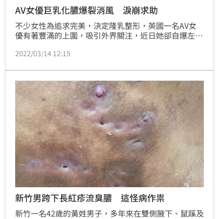
AV女優巨乳化膿爆裂消風 淚崩求助
不少女性為追求完美，決定隆乳整形，英國一名AV女
優有著豐滿的上圍，吸引外界關注，近日她卻自爆左胸
因感染化膿，在醫院治療過程中，胸部突然爆裂，植入
2022/03/14 12:15
物突破皮膚，導致她的胸部需要重建，目前她在募資平
台發起募款。
新竹男跨下長紅疹流臭膿 這怪病作祟
新竹一名42歲的黃姓男子，多年來在雙側腋下、鼠蹊及