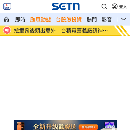
登入
即時
颱風動態
台股怎投資
熱門
影音
熱搜
球王
挖童骨後頻出意外 台積電嘉義廠請神鎮
這吃法
煞
賣