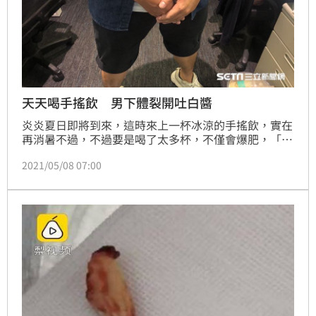
天天喝手搖飲 男下體裂開吐白醬
炎炎夏日即將到來，這時來上一杯冰涼的手搖飲，實在
再消暑不過，不過要是喝了太多杯，不僅會爆肥，「下
面還可能會爛掉」！一名23歲男子求診時，就主訴下體
2021/05/08 07:00
疼痛不舒服，事後醫師內診，竟發現其私處「整個裂
開」，經過詢問才得知，男子一天狂喝4杯手搖飲，才
會導致罹患糖尿病，而他卻渾然不知。