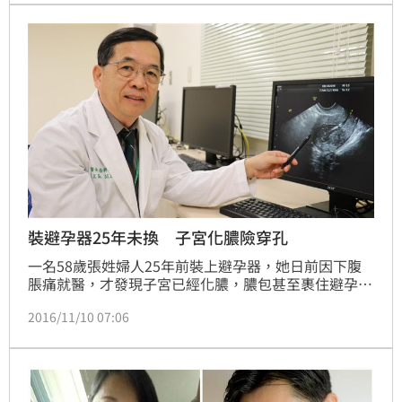
進行清創手術，卻被網友誤認去整形，讓他只能無奈表
示：「大家都說我偷整形，我倒是蠻想順便做一下，但
真的是清創手術啦！」
裝避孕器25年未換 子宮化膿險穿孔
一名58歲張姓婦人25年前裝上避孕器，她日前因下腹
脹痛就醫，才發現子宮已經化膿，膿包甚至裹住避孕
器，險些造成子宮穿孔，所幸經手術型子宮鏡處理後順
2016/11/10 07:06
利出院。