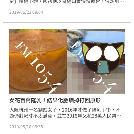
鼠」咬傷下體，起初他以為傷口會慢慢癒合，沒想到傷
口越來越嚴重，還出現紅腫、化膿。所幸男子就醫治療
2019/06/23 09:04
後，下體沒有大礙，也不需切除，目前已回家休養。
女花百萬隆乳！結果化膿爛掉打回原形
大陸杭州一名劉姓女子，2016年才做了隆乳手術，不
過仍對尺寸不太滿意，並在2018年又花28萬人民幣
（約126萬新台幣）再次升級雙峰，沒想到此次升級經
2019/05/18 06:35
過２次手術，卻讓劉女胸部遭到感染，甚至流出大量黃
色膿液，讓她原本好不容易有點「波浪」的胸，再次回