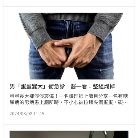
多週的大小。
男「蛋蛋變大」衝急診 醫一看：整組爛掉
蛋蛋長大卻淡淡哀傷！一名護理師上節目分享一名有糖
尿病的男病患上廁所時，不小心被拉鍊夾傷蛋蛋，礙於
尷尬不敢就醫，到藥局買成藥自行塗抺，最後引發「壞
2024/08/08 11:45
死性筋膜炎」；不但睪丸、生殖器腫脹變大，大腿內側
也紅腫化膿，最後緊急進行清創手術，才保住一命。