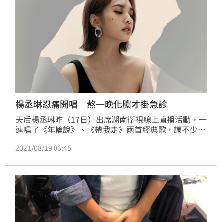
楊丞琳忍痛開唱 熬一晚化膿才掛急診
天后楊丞琳昨（17日）出席湖南衛視線上直播活動，一
連唱了《年輪說》、《帶我走》兩首經典歌，讓不少粉
絲聽完直呼，一聽完滿滿的青春回憶全湧上心頭，更大
2021/08/19 06:45
讚楊丞琳實在唱的太好，更有粉絲因為這兩首歌被大大
溫暖和感動，但相隔一天楊丞琳卻突然在IG曬出掛急診
的限時動態，《三立新聞網》記者詢問經紀人，也透露
並證實當晚楊丞琳是「抱病演出」。