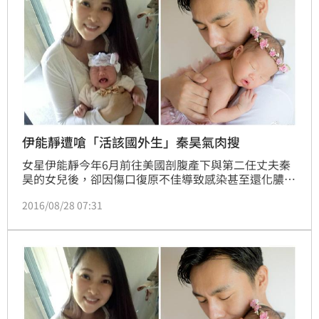
伊能靜遭嗆「活該國外生」秦昊氣肉搜
女星伊能靜今年6月前往美國剖腹產下與第二任丈夫秦
昊的女兒後，卻因傷口復原不佳導致感染甚至還化膿，
還疑似被診所盜用照片宣傳，雙方也因醫療糾紛而鬧
2016/08/28 07:31
翻。伊能靜的丈夫秦昊還揚言要公開與醫師看診過程中
的錄音證據，但此舉卻引來疑似「醫生家屬」的不滿，
還私訊嗆他「誰要你到國外生孩子」。