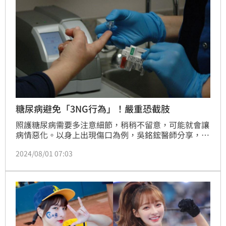
糖尿病避免「3NG行為」！嚴重恐截肢
照護糖尿病需要多注意細節，稍稍不留意，可能就會讓
病情惡化。以身上出現傷口為例，吳銘鋐醫師分享，糖
尿病患者可能因泡澡等原因，在身上產生不易察覺的傷
2024/08/01 07:03
口，當傷口惡化時，如果自行用藥處理，恐造成感染，
最後演變成要截肢。建議患者發現傷口時要盡早尋求治
療。