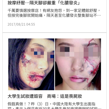
按摩紓壓…隔天腳卻嚴重「化膿發炎」
千萬要慎選按摩店！有網友抱怨，到一家足體館舒壓，
但按完後腳就開始痛，隔天甚至化膿發炎整隻腳站不
住，他懷疑店家的乳液與手技有問題，但向業者反應卻
2017/08/21 04:55
置之不理，實在好無奈。
大學生試妝遭毀容 商場：這是喪屍妝
假戲真做！？昨（3）日，中國大陸有大學生出面指
控，表示上個月有近30名大學生參加商場舉辦的試妝活