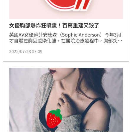
女優胸部爆炸狂噴漿！百萬重建又毀了
英國AV女優蘇菲安德森（Sophie Anderson）今年3月
才自爆左胸因感染化膿，在醫院治療過程中，胸部突然
爆裂，導致她的胸部需要重建，為此她還在募資平台發
2022/07/28 07:09
起募款。不料，蘇菲日前又在推特PO出一段「胸部狂
噴漿」的影片，疑似是同一側胸部在重建後又發生慘
劇。