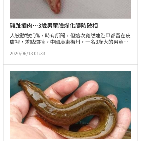
雞趾插肉…3歲男童臉爛化膿險破相
人被動物抓傷，時有所聞，但這次竟然連趾甲都留在皮
膚裡，差點爛掉。中國廣東梅州，一名3歲大的男童，
被自家養的公雞抓傷，當時家人以為只是一般的抓傷，
2020/06/13 01:33
去醫院打了破傷風就回家休養，沒想到，半個月，傷口
不但沒好，還化膿潰爛，原來雞的趾甲插進皮膚裡。