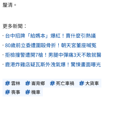
釐清。
更多新聞：
台中招牌「給媽本」爆紅！賣什麼引熱議
80歲前立委遭圍毆骨折！朝天宮董座喊冤
拒檢撞警遭開7槍！男腿中彈痛3天不敢就醫
鹿港炸雞店疑瓦斯外洩氣爆！驚悚畫面曝光
雲林
崙背鄉
死亡車禍
大貨車
喪事
機車