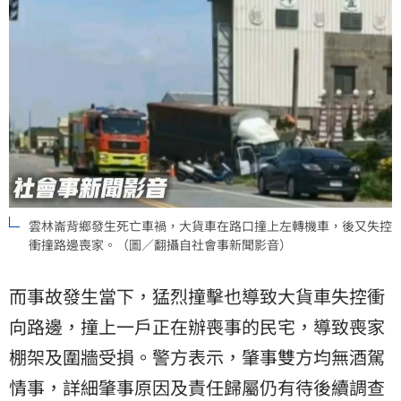
雲林崙背鄉發生死亡車禍，大貨車在路口撞上左轉機車，後又失控
衝撞路邊喪家。（圖／翻攝自社會事新聞影音）
而事故發生當下，猛烈撞擊也導致大貨車失控衝
向路邊，撞上一戶正在辦喪事的民宅，導致喪家
棚架及圍牆受損。警方表示，肇事雙方均無酒駕
情事，詳細肇事原因及責任歸屬仍有待後續調查