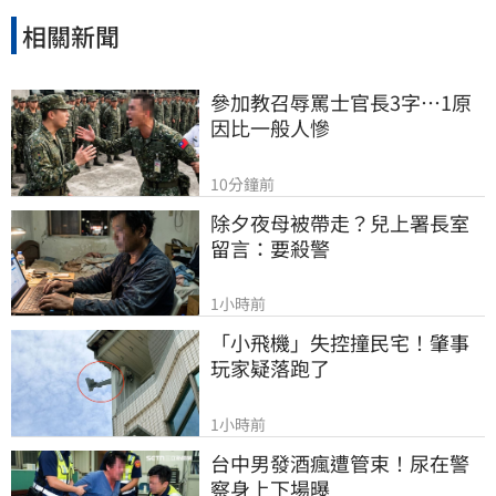
相關新聞
參加教召辱罵士官長3字…1原
因比一般人慘
10分鐘前
除夕夜母被帶走？兒上署長室
留言：要殺警
1小時前
「小飛機」失控撞民宅！肇事
玩家疑落跑了
1小時前
台中男發酒瘋遭管束！尿在警
察身上下場曝