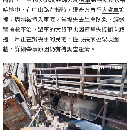
唁途中，在中山路左轉時，遭後方直行
大貨車
追
撞，周婦被捲入車底，當場失去生命跡象，經送
醫搶救不治。肇事的大貨車也因撞擊失控衝向路
邊一戶正在辦
喪事
的民宅，撞毀喪家棚架及圍
牆，詳細肇事原因仍有待調查釐清。