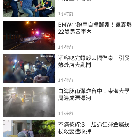
1小時前
BMW小跑車自撞翻覆！氣囊爆
22歲男困車內
1小時前
酒客吃完螺殼丟隔壁桌　引發
熱炒店大亂鬥
1小時前
白海豚雨彈炸台中！東海大學
周邊成漂漂河
1小時前
不滿被碎念　尪抓狂揮金屬拐
杖殺妻遭收押