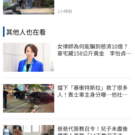
2小時前
其他人也在看
女律師為何能騙到慈濟10億？
豪宅藏158公斤黃金 李怡貞驚
曝背後身分
擋下「暴衝特斯拉」救了很多
人！賓士車主身分曝…他社群
擁1.4萬追蹤
爸爸代簽教召令！兒子未盡後