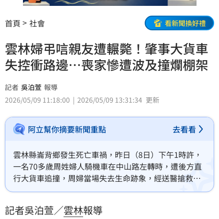
首頁
社會
看新聞換好禮
雲林婦弔唁親友遭輾斃！肇事大貨車
失控衝路邊…喪家慘遭波及撞爛棚架
記者
吳泊萱
報導
2026/05/09 11:18:00
2026/05/09 13:31:34
更新
阿立幫你摘要新聞重點
去看看
雲林縣崙背鄉發生死亡車禍，昨日（8日）下午1時許，
一名70多歲周姓婦人騎機車在中山路左轉時，遭後方直
行大貨車追撞，周婦當場失去生命跡象，經送醫搶救不
治。肇事的大貨車也因撞擊失控衝向路邊一戶正在辦喪
事的民宅，撞毀喪家棚架及圍牆，詳細肇事原因仍有待
記者吳泊萱／
雲林
報導
調查釐清。