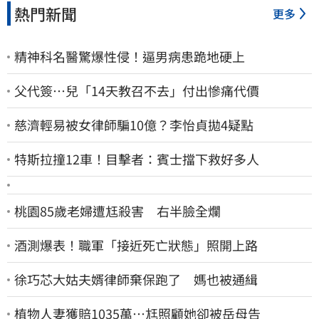
熱門新聞
更多
精神科名醫驚爆性侵！逼男病患跪地硬上
父代簽…兒「14天教召不去」付出慘痛代價
慈濟輕易被女律師騙10億？李怡貞拋4疑點
特斯拉撞12車！目擊者：賓士擋下救好多人
桃園85歲老婦遭尪殺害 右半臉全爛
酒測爆表！職軍「接近死亡狀態」照開上路
徐巧芯大姑夫婿律師棄保跑了 媽也被通緝
植物人妻獲賠1035萬…尪照顧她卻被岳母告