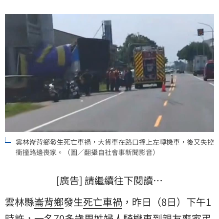
雲林崙背鄉發生死亡車禍，大貨車在路口撞上左轉機車，後又失控
衝撞路邊喪家。（圖／翻攝自社會事新聞影音）
[廣告] 請繼續往下閱讀…
雲林縣
崙背鄉
發生
死亡車禍
，昨日（8日）下午1
時許，一名70多歲周姓婦人騎
機車
到親友喪家弔