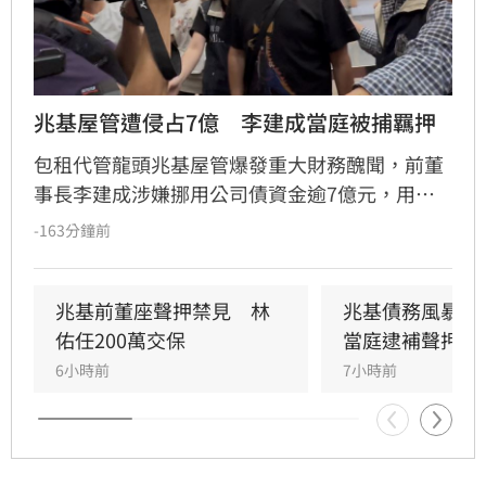
兆基屋管遭侵占7億　李建成當庭被捕羈押
包租代管龍頭兆基屋管爆發重大財務醜聞，前董
事長李建成涉嫌挪用公司債資金逾7億元，用於
個人私用及支付前妻生活費，遭檢方依背信、侵
-163分鐘前
占等罪聲押禁見獲准。共同創辦人林佑任則以
200萬元交保並限制出境。
兆基前董座聲押禁見　林
兆基債務風暴！
佑任200萬交保
當庭逮補聲押禁
6小時前
7小時前