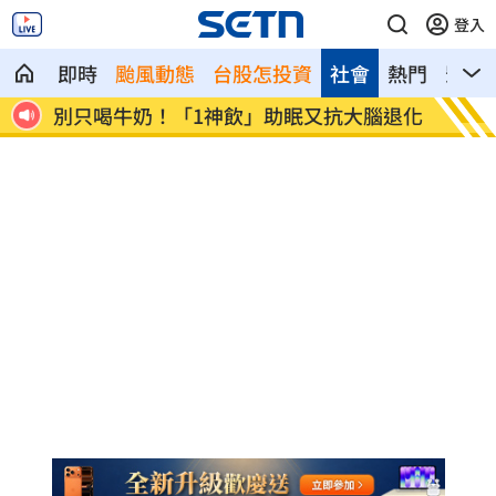
登入
即時
颱風動態
台股怎投資
社會
熱門
影音
鼻酸
別只喝牛奶！「1神飲」助眠又抗大腦退化
82歲
好