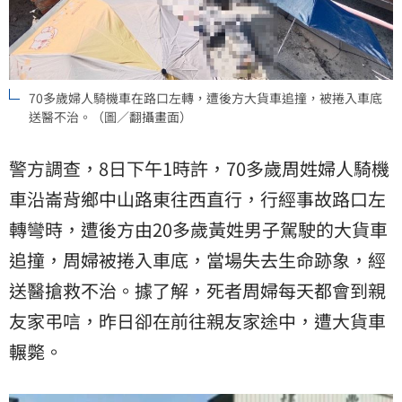
70多歲婦人騎機車在路口左轉，遭後方大貨車追撞，被捲入車底
送醫不治。（圖／翻攝畫面）
警方調查，8日下午1時許，70多歲周姓婦人騎機
車沿崙背鄉中山路東往西直行，行經事故路口左
轉彎時，遭後方由20多歲黃姓男子駕駛的大貨車
追撞，周婦被捲入車底，當場失去生命跡象，經
送醫搶救不治。據了解，死者周婦每天都會到親
友家弔唁，昨日卻在前往親友家途中，遭大貨車
輾斃。