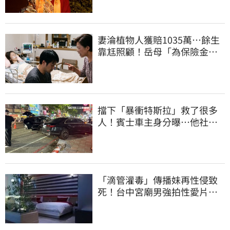
妻淪植物人獲賠1035萬…餘生
靠尪照顧！岳母「為保險金開
撕」告女婿討錢
擋下「暴衝特斯拉」救了很多
人！賓士車主身分曝…他社群
擁1.4萬追蹤
「滴管灌毒」傳播妹再性侵致
死！台中宮廟男強拍性愛片
惡行曝光