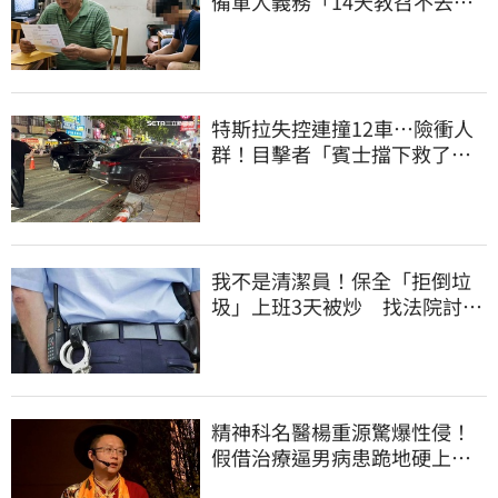
備軍人義務「14天教召不去」
換3個月刑期
特斯拉失控連撞12車…險衝人
群！目擊者「賓士擋下救了好
多人」車主發聲
我不是清潔員！保全「拒倒垃
圾」上班3天被炒 找法院討公
道結果出爐
精神科名醫楊重源驚爆性侵！
假借治療逼男病患跪地硬上…
遭判刑4年8月