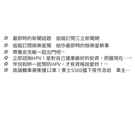
最即時的新聞話題 追蹤訂閱三立新聞網
追蹤訂閱娛樂星聞 給你最即時的娛樂星鮮事
帶著皮克敏一起出門吧
PR
立即諮詢HPV！是對自己健康最好的投資，把握現在不
PR
嫌晚！
伴侶和妳一起預防HPV，才有資格說愛妳！
PR
高雄轎車暴衝撞12車！賓士S500擋下夜市浩劫 車主大
度：車再買就有