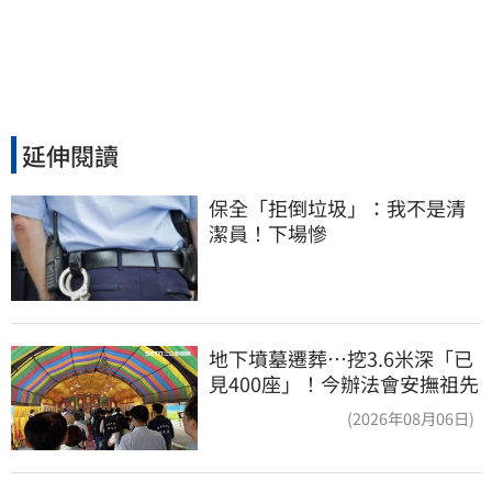
延伸閱讀
保全「拒倒垃圾」：我不是清
潔員！下場慘
地下墳墓遷葬…挖3.6米深「已
見400座」！今辦法會安撫祖先
(2026年08月06日)