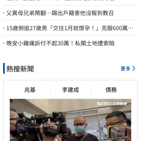
父異母兄弟鬧翻…踢出戶籍害他沒報到教召
15歲倒追27歲男「交往1月就懷孕！」克服600萬債
務 36歲美魔女當阿嬤了
晚安小雞痛訴付不起30萬！私闖土地遭索賠
熱搜新聞
更多
兆基
李建成
債務