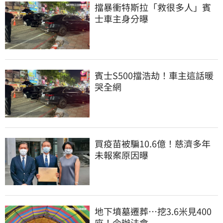
擋暴衝特斯拉「救很多人」賓
士車主身分曝
賓士S500擋浩劫！車主這話暖
哭全網
買疫苗被騙10.6億！慈濟多年
未報案原因曝
地下墳墓遷葬…挖3.6米見400
座！今辦法會