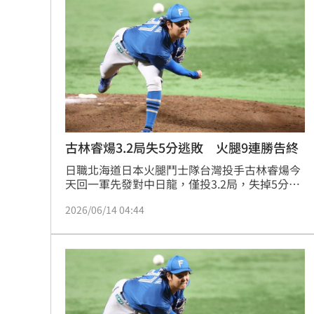
RIIZE 3神曲連發！成燦一句話逼哭粉絲
洞洞鞋竟是假透氣！藥師揭黴菌培養皿
遭蔡阿嘎開撕消失！蘿拉轉行161字首發
狂飆後考驗來了！下週1指標恐掀美股暴
台灣彩券開獎直播中
20:31
古林睿煬3.2局失5分逃敗 火腿9連勝告終
日職北海道日本火腿鬥士隊台灣投手古林睿煬今
LIVE三立+24小時直播
15:27
天回一軍先發對中日龍，僅投3.2局，失掉5分責
失分無關勝敗；火腿隊終場以5比9吞敗，近期9
三立iNEWS新聞台線上直播
18:00
2026/06/14 04:44
連勝中斷。
商場戰國來臨 台中「頂奢大道」逐漸
台彩父親節推新刮刮樂千萬頭獎超「爸
「拍片人的多重宇宙」職涯論壇9/12登