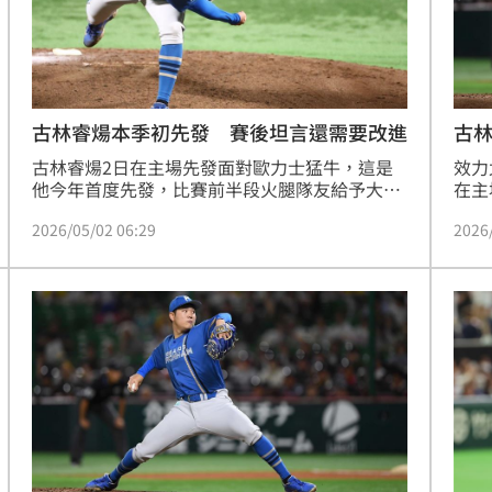
熱潮
10:00
15
古林睿煬本季初先發 賽後坦言還需要改進
古林
154
古林睿煬2日在主場先發面對歐力士猛牛，這是
效力
他今年首度先發，比賽前半段火腿隊友給予大量
在主
火力支援，而他完成4局任務後退場休息，賽後
本季
2026/05/02 06:29
2026
訪問他也表示自己有好的地方，但也有很多需要
後退
改善的。