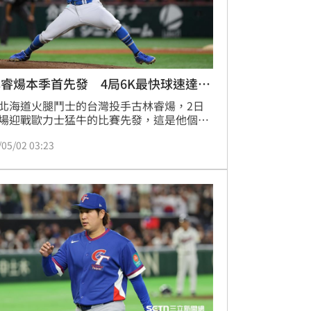
睿煬本季首先發 4局6K最快球速達
北海道火腿鬥士的台灣投手古林睿煬，2日
場迎戰歐力士猛牛的比賽先發，這是他個人
首次先發，主投4局用了78球被敲5安失2分
/05/02 03:23
場，本季先發首秀就送出了6次三振。