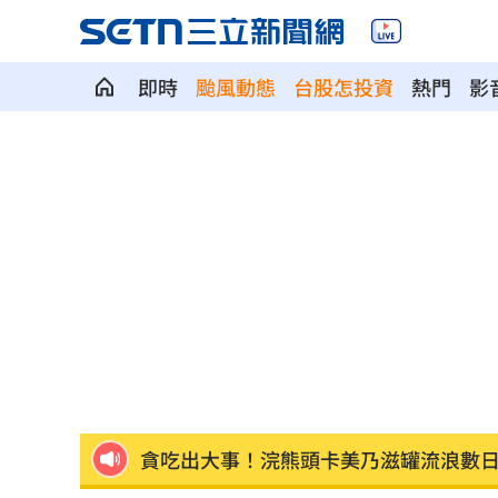
即時
颱風動態
台股怎投資
熱門
影
AI設計16種病毒對抗超級細菌 專家揭
續打對伊朗戰爭？傳美最高將領私下談
美以不同調！尼坦雅胡拒絕15點加薩計
狠母溺斃6歲兒詐領保險金 長子險遭毒
諷刺！詐慈濟10億神鬼女律師 還曾教
貪吃出大事！浣熊頭卡美乃滋罐流浪數