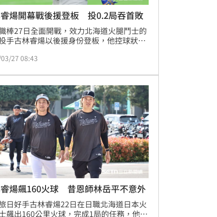
睿煬開幕戰後援登板 投0.2局吞首敗
職棒27日全面開戰，效力北海道火腿鬥士的
投手古林睿煬以後援身份登板，他控球狀況
想，僅投0.2局掉1分，留下滿壘危機退場。
/03/27 08:43
終場5：6不敵軟銀，古林睿煬吞下新球季首
睿煬飆160火球 昔恩師林岳平不意外
旅日好手古林睿煬22日在日職北海道日本火
士飆出160公里火球，完成1局的任務，他也