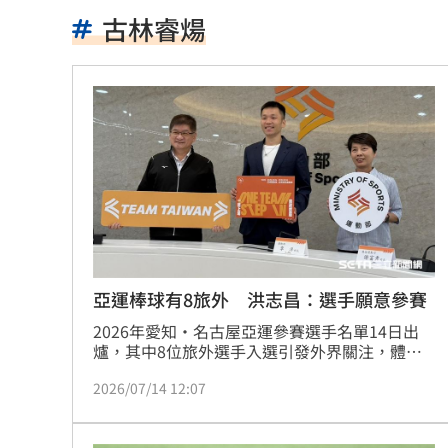
處置股新制明上路 台股開盤前2風險
22
古林睿煬
白海豚23：30解除海警！又1熱帶低壓生
《大賣空》本尊喊美股會崩盤！專家狠
婆家父親節超窮酸聚餐！她怒揭檯面下
館長稱高端是生理食鹽水 王浩宇擬告
Red Velvet粉色系美炸！女神魅力藏不
NCT WISH空降舞台帥翻！獻唱新歌韓
亞運棒球有8旅外 洪志昌：選手願意參賽
2026年愛知・名古屋亞運參賽選手名單14日出
兒下體雄偉老爸基因強？ 泌尿科醫曝關
爐，其中8位旅外選手入選引發外界關注，體育
部常務次長洪志昌表示，目前收到的名單是經過
長崎原爆典禮台灣待遇惹議 遭疑顧忌
2026/07/14 12:07
徵選程序產生，旅外球員皆由棒協聯繫，基本上
都有確認本人有意願在本屆亞運披上國家隊戰
6旬嬤省吃儉用擁千萬養老金 因1事後
袍。