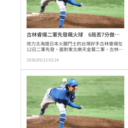
8國球員齊聚高雄 Formosa 7s掀足球
理想混蛋號召粉絲跨海追星吃美食！
18:
古林睿煬二軍先發飆火球 6局丟7分做調
整
效力北海道日本火腿鬥士的台灣好手古林睿煬在
12日二軍先發，面對東北樂天金鷲二軍，古林睿
煬先發6局丟失7分，被敲11支安打，不過也送出
2026/05/12 03:24
6次三振，最快球速達154公里。