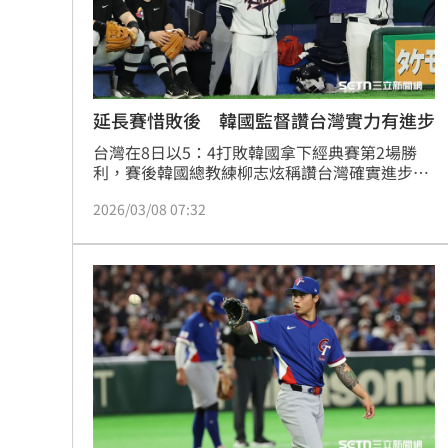
延長賽惜敗後 韓國監督讚台灣實力有進步
台灣在8日以5：4打敗韓國拿下經典賽第2場勝
利，賽後韓國總教練柳志炫稱讚台灣確實進步很
多，但他認為應該是韓國要拿下勝利才對。
2026/03/08 07:32