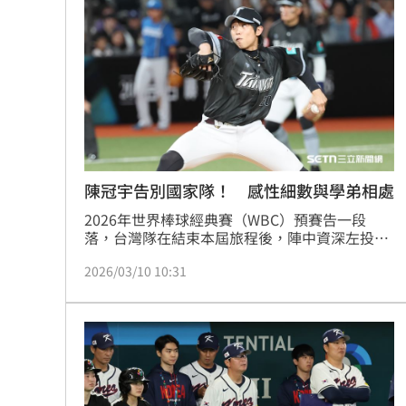
陳冠宇告別國家隊！ 感性細數與學弟相處
2026年世界棒球經典賽（WBC）預賽告一段
落，台灣隊在結束本屆旅程後，陣中資深左投陳
冠宇在社群平台發布震撼長文，除了細數與每位
2026/03/10 10:31
學弟相處的點滴，更正式宣布結束長達20年的國
家隊生涯。