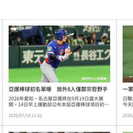
:00
成
21:59
酸了
21:55
內幕
21:51
發
21:49
住
21:46
文版
21:32
亞運棒球初名單曝 旅外8人僅鄭宗哲野手
一軍
2026年愛知・名古屋亞運將在9月19日盛大展
日職
鍵
21:28
開，14日早上運動部公布本屆亞運棒球項目初步
今天
參賽名單，24人當中有8位旅外、5位中職選手。
敗；
中國
21:25
2026/07/14 11:01
2026
下一
悔了
21:19