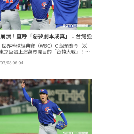
媒崩潰！直呼「惡夢劇本成真」：台灣強
26 世界棒球經典賽（WBC）C 組預賽今（8）
東京巨蛋上演萬眾矚目的「台韓大戰」！中
展現驚人韌性，歷經 10 局突破僵局制血
/03/08 06:04
最終以 5：4 逆轉氣走韓國。這場史詩級的
，不僅重創韓國隊搶奪8強門票的機會，更
韓媒體與球迷陷入集體崩潰。賽後韓媒直
賽前最擔心的「惡夢劇本」果然成真，球隊
能與打線上全面慘遭輾壓！