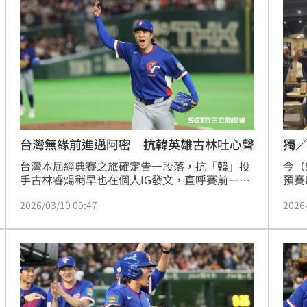
（KBO）猶如井底之蛙，沉溺於國內票房，未能
覺醒以追趕世界列強，形容韓國「還在丟棉
花」，亟需改革以提升國際競爭力。
台灣無緣前進邁阿密 抗韓英雄古林吐心聲
獨
台灣本屆經典賽之旅確定告一段落，抗「韓」投
今（
手古林睿煬稍早也在個人IG發文，直呼賽前一度
預賽
很擔心自己會在實戰時表現不好，但經過這次4
勝。
2026/03/10 09:47
2026
天的奮戰，他勉勵自己和整支台灣隊「我們是最
與團
棒的！」
場應
派對
北加
離、
常動
灣精