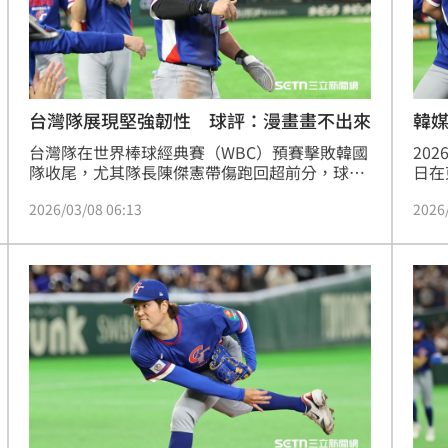
台灣隊展現堅強韌性 球評：漫畫畫不出來
韓
台灣隊在世界棒球經典賽（WBC）預賽擊敗韓國
20
隊收尾，尤其隊長陳傑憲帶傷跑回超前分，球評
日在
潘忠韋說：「漫畫都畫不出來的劇本。」在背負
華隊
2026/03/08 06:13
2026
種種不利因素下，仍取得2場勝利果實。
戰，
敗仗
讓南
言，
在體