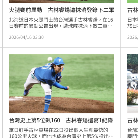
火腿賽前異動 古林睿煬遭抹消登錄下二軍
古林
北海道日本火腿鬥士的台灣選手古林睿煬，在16
日本
日賽前的異動公告出現，遭球隊抹消下放二軍，
旅日
本季轉任牛棚後5場出賽，責失分率為6.23。
不理
2026/04/16 03:30
2026
火腿
敗。
台灣史上第5位飆160 古林睿煬還寫1紀錄
古林
旅日好手古林睿煬在22日投出個人生涯最快的
台灣
160公里火球，而他也成為台灣史上第5位投出超
腿鬥