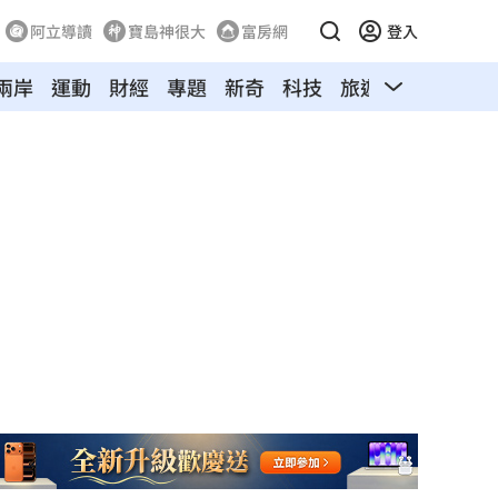
阿立導讀
寶島神很大
富房網
登入
兩岸
運動
財經
專題
新奇
科技
旅遊
汽車
寵物