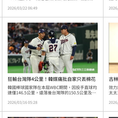
過160公里火球的選手，同時更成為史上第一位
成為
2026/03/22 06:49
2026
非旅美、中職體系出身投出160公里的選手。
手。
己早
里火
狂輸台灣隊4公里！韓媒痛批自家只丟棉花
古
韓國棒球國家隊在本屆WBC期間，因投手直球均
效力
速僅146.5公里，遠落後台灣隊的150.5公里及日
太太
本隊，引發韓媒《OSEN》強烈抨擊。報導指
受傷
2026/03/16 05:28
2026
出，全球棒壇正歷經球速革命，韓國隊卻停滯不
程。
前，排名倒數第三。相較之下，台灣隊在三年內
音樂
均速大幅提升6公里。韓媒痛批韓國職棒
涯最