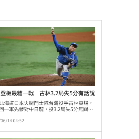
登板最糟一戰 古林3.2局失5分有話說
北海道日本火腿鬥士隊台灣投手古林睿煬，
回一軍先發對中日龍，投3.2局失5分無關勝
古林睿煬不滿意表現，表示會釐清課題，為
/06/14 04:52
場登板努力練習。