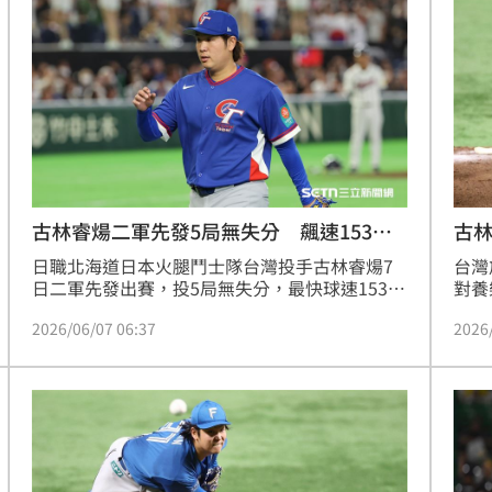
21:18
真相
21:11
文
21:01
動
20:58
古林睿煬二軍先發5局無失分 飆速153奪
古林
勝
里
日職北海道日本火腿鬥士隊台灣投手古林睿煬7
台灣
日二軍先發出賽，投5局無失分，最快球速153公
對養
里，兩度對決都讓陽岱鋼打出雙殺打，球隊終場
送出
2026/06/07 06:37
2026
以4比0拿勝，古林睿煬為勝投。
里，
成形
12:00
」氣
12:00
場！
10:30