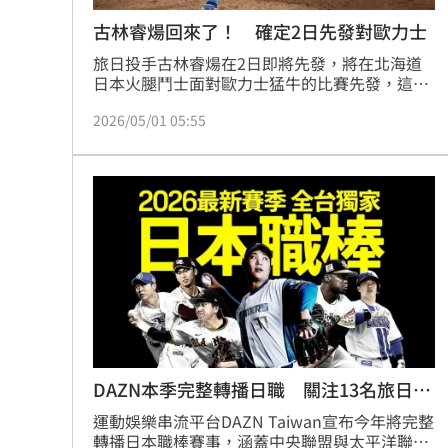
古林睿煬回來了！ 確定2日先發對歐力士
旅日投手古林睿煬在2日即將先發，將在北海道
日本火腿鬥士面對歐力士猛牛的比賽先發，這會
是他本季首次先發，也將會是相隔333天再次在
2026/05/01 05:55
一軍例行賽先發。
DAZN本季完整轉播日職 關注13名旅日球
員
運動娛樂串流平台DAZN Taiwan宣布今年將完整
轉播日本職棒賽事，涵蓋中央聯盟與太平洋聯