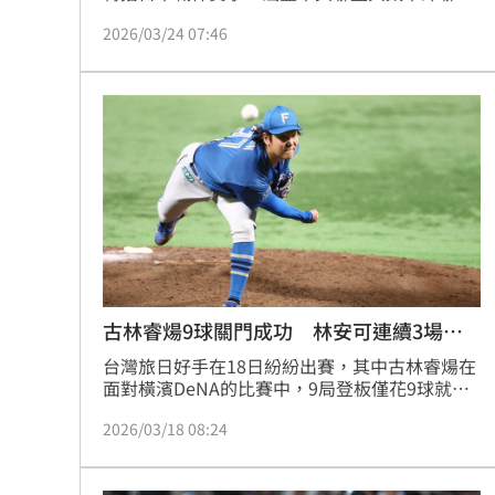
盟，目前台灣有13名球員在日職打拚，包括今年
2026/03/24 07:46
展開旅日生涯的徐若熙、林安可與林家正。
古林睿煬9球關門成功 林安可連續3場敲
安
台灣旅日好手在18日紛紛出賽，其中古林睿煬在
面對橫濱DeNA的比賽中，9局登板僅花9球就完
成任務，幫助球隊收下勝利。本賽季前往日本的
2026/03/18 08:24
林安可，則是個人首打席就敲安，連續3場熱身
賽都有安打表現。