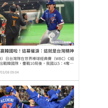
／贏韓國啦！這幕催淚：這就是台灣精神
8）日台灣隊在世界棒球經典賽（WBC）C組
出戰韓國隊，鏖戰10局後，我國以5：4奪
全球幾乎都在瘋經典賽，但台灣的強大韌性
/03/08 09:04
結氣勢意外引發各國注目，不僅是到東京球
援的人數，台灣球迷們在各地發起的「直播
」或「應援派對」也非常驚人！其中在美國
州「段純貞牛肉麵」餐廳，一幕跨越地理距
純粹為家鄉榮譽而嘶吼的畫面，讓人看了非
容，深刻感受到「球在哪，心就在哪」的台
神。