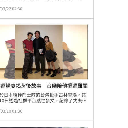
台灣史上首位中職出身投出160公里的選
/03/22 04:30
對此過去的恩師林岳平也發表看法，表示自
已有接獲消息，也不意外古林睿煬有160公
球的實力。
林睿煬妻揭背後故事 音樂陪他撐過難關
於日本職棒鬥士隊的台灣投手古林睿煬，其
10日透過社群平台感性發文，紀錄了丈夫從
復健到穿上一級賽事國家隊球衣的心路歷
/03/10 01:36
文中揭露了古林睿煬與歌手Marz23（阿夜）
之間的深厚連結，以及這些旋律如何在他職
艱難的時刻給予力量。