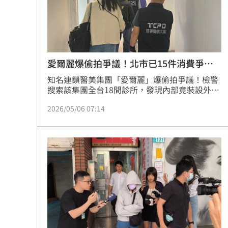
愛爾麗爆偷拍爭議！北市已15件消費爭議
案
知名連鎖醫美集團「愛爾麗」爆偷拍爭議！檢警
搜索該集團全台18間診所，發現內部竟裝設外觀
酷似煙霧偵測器的微型針孔監視器；對此，北市
2026/05/06 07:14
府法務局表示，本案偵辦中，如有患者於診療期
間隱私遭受侵害情事，得循消費爭議申訴程序向
診所負責人請求賠償。（賴俊佑）