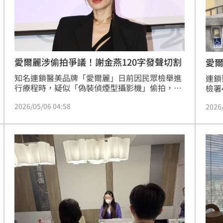
愛爾麗涉偷拍爭議！謝金燕120字發聲切割
愛
知名連鎖醫美品牌「愛爾麗」日前因民眾檢舉進
連鎖
行療程時，疑似「偽裝偵煙型攝影機」偷拍，引
檢署
發社會恐慌，而網友如今也提及曾代言過該品牌
扣多
2026/05/06 04:58
2026
的謝金燕，稍早謝金燕發聲了。
帶隊
搜索
訊。
辦人