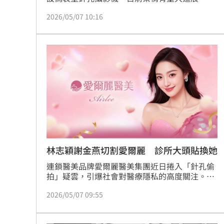
調發現相關人員疑似接獲指示進行「滅證」，格
2026/05/07 10:16
式化存有偷拍影片的硬碟。對此，律師王至德
（法老王）在社群平台重砲轟擊，認為此舉不僅
無法脫罪，反而大幅提高被羈押的可能性，更直
言該集團行為是「系統性的全面安裝」直言愛爾
麗可以關一關了。
林志穎謝金燕切割愛爾麗 診所大頭貼換她
連鎖醫美品牌愛爾麗醫美集團近日捲入「針孔偷
拍」疑雲，引爆社會對醫療隱私的高度關注。事
件持續延燒，不僅驚動檢警調查，也讓曾經代言
2026/05/07 09:55
的藝人林志穎、現任代言人謝金燕紛紛切割、發
聲，風波迅速擴大。而6日傍晚，愛爾麗的官方
臉書已悄悄下架謝金燕的肖像，改用AI生成的美