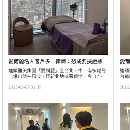
收取
以退費為由，行「滅火封口」之實。
怒轟
20:41
「只
設施
20:40
兒
20:40
小三
20:37
愛爾麗名人客戶多 律師：恐成要挾證據
愛
連鎖醫美集團「愛爾麗」全台北、中、南多處分
連鎖
店爆出偷拍風波，經新北地檢署偵辦，今（7）
台每
日凌晨已將集團總裁常如山、張姓特助、謝姓監
裝偵
2026/05/07 02:35
2026
視器設備廠商聲押禁見。律師陳君瑋表示，愛爾
聲明
麗的客戶有許多名人，這些影像如果外流，擔心
品金
是否變成名人被要挾的證據。
任律
」氣
12:00
條件
約，
成形
12:00
場！
10:30