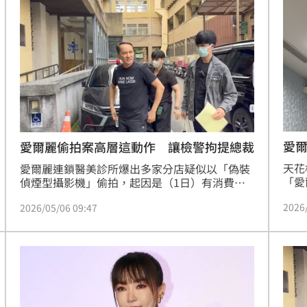
者」
愛
愛爾麗偷拍案高層這動作 讓檢警拘提總裁
天花
愛爾麗連鎖醫美診所爆出多家分店疑似以「偽裝
「愛
偵煙型攝影機」偷拍，起因是（1日）有消費者
機」
前往板橋店進行體雕時，發現疑似遭偷拍報警求
2026
2026/05/06 09:47
檢署
助，警方到場後確認「偽裝偵煙型攝影機」運作
無預
中，因此警方約談店家釐清案情，但店家竟找來
板有
廠商謝男，將店內的監視器主機拔除，並將檔案
膽裝
格式化，之後又一路南下，陸續將其他10家分店
相關
存檔的主機拔除，愛爾麗不尋常的動作，讓檢警
持續擴大追查，先拘提謝男後，後續又有7名被
害者報案，