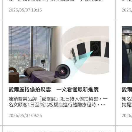
就醫隱私的強烈不安。究竟進入更衣室、旅館或
看你
2026/05/07 10:16
2026
私人空間時，該如何自保？婦女救援基金會與警
七、
方特別整理出幾項實用的偵測技巧，提醒民眾善
那就
用隨身攜帶的手機進行「科技自檢」。
麗現
或是
愛爾麗捲偷拍疑雲 一文看懂最新進度
愛爾
連鎖醫美品牌「愛爾麗」近日捲入偷拍疑雲，一
知名
名女顧客1日至新北板橋店進行體雕療程時，發
拘提
現天花板上的煙霧偵測器內疑有針孔攝影機，女
負責
2026/05/07 09:26
2026
顧客報警並在社群網路發文揭發這起事件。新北
貞華
地檢署4日發動搜索該連鎖醫美全台18間分店，
遭聲
正依妨害性隱私與妨害隱私等罪嫌偵辦中。
面對