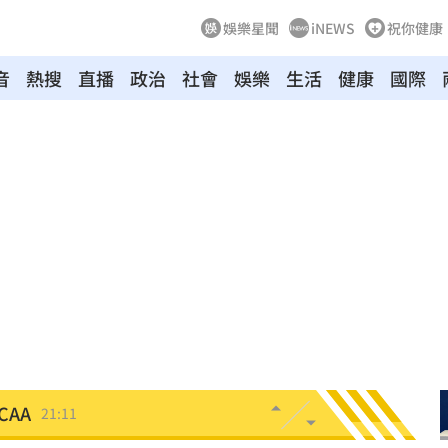
娛樂星聞
iNEWS
祝你健康
音
熱搜
直播
政治
社會
娛樂
生活
健康
國際
到你
21:19
買點
21:19
原因
21:14
賠償
21:13
民調
21:11
AA
21:11