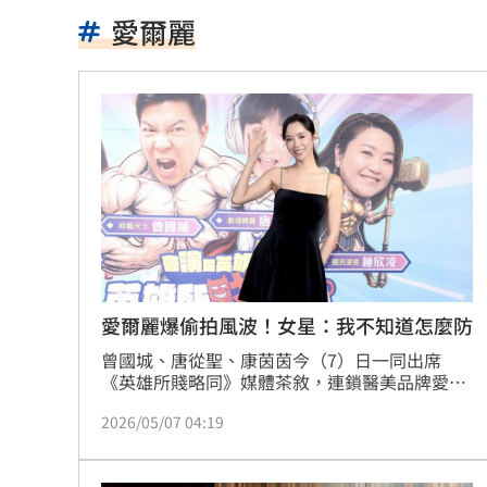
艾菩樂7局失1分鎖龍 桃猿下半季持續
愛爾麗
雲林戴奧辛羊肉案 污染源已有眉目
21:
兆基債務風暴！林佑任移送北檢複訊
21:
運發中心官網與品牌識別標誌 重磅啟
揭家族故事 沈伯洋：我阿嬤是越南新
熟齡經濟藍海！中信金佈局「3大」策略
出國注意！桃機「這時」調整航班恐有
愛爾麗爆偷拍風波！女星：我不知道怎麼防
曾國城、唐從聖、康茵茵今（7）日一同出席
獨／文博會爆爭議 假買家真代購引怒
《英雄所賤略同》媒體茶敘，連鎖醫美品牌愛爾
麗醫美集團近日捲入「針孔偷拍」疑雲，引爆社
快訊／大樂透8/7中獎號碼出爐！
20:48
2026/05/07 04:19
會對醫療隱私的高度關注。事件持續延燒。近日
連鎖醫美品牌愛爾麗醫美集團捲入「針孔偷拍」
老翁「拐杖」殘殺85歲妻 行兇原因惹
疑雲，引發外界對隱私安全的高度關注。對此，