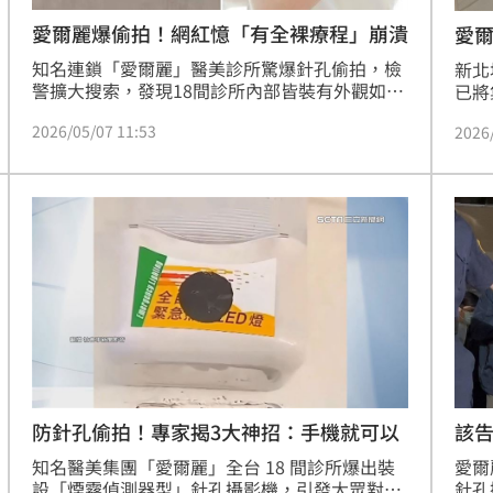
愛爾麗爆偷拍！網紅憶「有全裸療程」崩潰
愛
知名連鎖「愛爾麗」醫美診所驚爆針孔偷拍，檢
新北
警擴大搜索，發現18間診所內部皆裝有外觀如同
已將
煙霧偵測器的微型針孔監視器，引發軒然大波。
禁見
2026/05/07 11:53
2026
對此，擁有4.4萬粉絲的電商小網紅就坦言，幾年
生局
前曾被邀互惠合作，「當時還有一個全裸的療
安裝
程」，如今回想起來相當崩潰。
了解
辦。
防針孔偷拍！專家揭3大神招：手機就可以
該
知名醫美集團「愛爾麗」全台 18 間診所爆出裝
愛爾
設「煙霧偵測器型」針孔攝影機，引發大眾對於
針孔