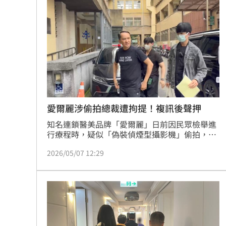
女圖。蔡維歆
愛爾麗涉偷拍總裁遭拘提！複訊後聲押
知名連鎖醫美品牌「愛爾麗」日前因民眾檢舉進
行療程時，疑似「偽裝偵煙型攝影機」偷拍，引
發社會恐慌，新北地檢署於4日指揮警方展開大
2026/05/07 12:29
規模行動，針對愛爾麗多家分店進行同步搜索，
昨天（5日）愛爾麗總公司發聲明，是「確保醫
療品質、維護藥品與器材安全，絕無侵害消費者
之個人隱私」，但檢警似乎不買帳再度有動作，
由檢方帶隊再對4家分店進行搜索，並將4店長依
證人身分帶回偵訊，並拘提創辦人兼總裁常如山
到案說明，經檢察官偵