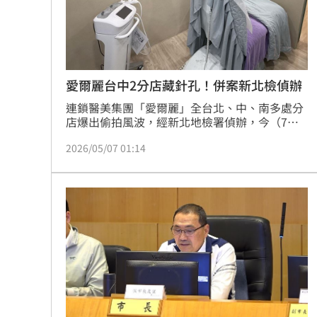
8國球員齊聚高雄 Formosa 7s掀足球
理想混蛋號召粉絲跨海追星吃美食！
18:
愛爾麗台中2分店藏針孔！併案新北檢偵辦
連鎖醫美集團「愛爾麗」全台北、中、南多處分
店爆出偷拍風波，經新北地檢署偵辦，今（7）
日凌晨已將集團總裁常如山、謝姓監視器設備廠
2026/05/07 01:14
商聲押禁見。日前台中市衛生局前往位於崇德
路、文心路上的2家分店緊急稽查，也發現診所
內安裝的煙霧偵測器都具有攝影功能，報請台中
地檢進一步偵辦，後續經中檢與新北檢聯繫後，
全案將併案由新北地檢署併案辦理。