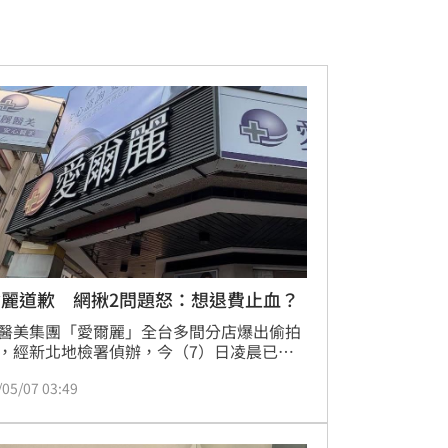
爾麗道歉 網揪2問題怒：想退費止血？
醫美集團「愛爾麗」全台多間分店爆出偷拍
，經新北地檢署偵辦，今（7）日凌晨已將
總裁常如山、張姓特助、謝姓監視器設備廠
/05/07 03:49
押禁見。對此，愛爾麗診所也發布道歉聲
並強調將秉持最大誠意妥善處理，不僅開放
申請外，且不扣除任何贈品金額，並全程不