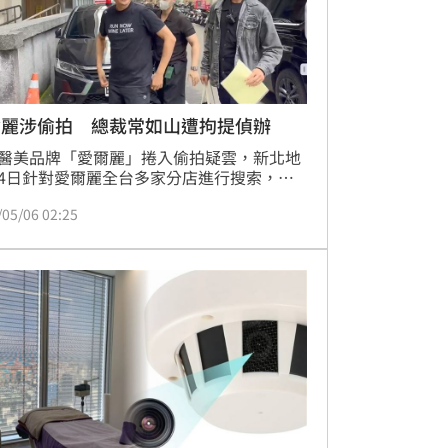
爾麗涉偷拍 總裁常如山遭拘提偵辦
醫美品牌「愛爾麗」捲入偷拍疑雲，新北地
4日針對愛爾麗全台多家分店進行搜索，查
具「偽裝偵煙型攝影機」，檢察官今天再度
/05/06 02:25
至新北板橋、新莊、林口、永和等4間分店
，4家分店的店長均被依證人身分帶回偵
據了解，檢方也將傳喚愛爾麗醫療集團的創
兼總裁常如山到案說明。