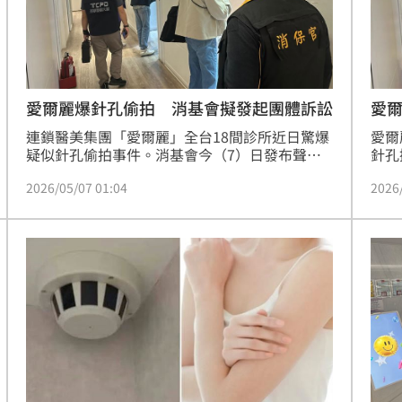
熱潮
10:00
15
愛爾麗爆針孔偷拍 消基會擬發起團體訴訟
愛
連鎖醫美集團「愛爾麗」全台18間診所近日驚爆
愛爾
疑似針孔偷拍事件。消基會今（7）日發布聲明
針孔
指出，此案凸顯醫療倫理、人格權、個資保護與
廠商
2026/05/07 01:04
2026
醫療隱私管理失靈，目前全台已陸續出現退費、
稍早
終止契約與求償申訴，台北市政府截至昨日晚間
善處
6時，已受理15件相關消費爭議案件，若未來受
品金
害者超過20人，將可依法評估團體訴訟可能性。