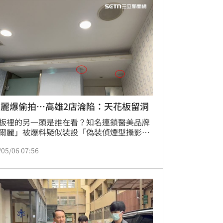
，隨手快步走上車離去。
爾麗爆偷拍…高雄2店淪陷：天花板留洞
板裡的另一頭是誰在看？知名連鎖醫美品牌
爾麗」被爆料疑似裝設「偽裝偵煙型攝影
偷拍病患引發恐慌，全台18間分店遭新北地
/05/06 07:56
搜索。無獨有偶，高雄市府今（6）日上午
警前往轄內2間分店稽查，發現1家分店天花
移除監視器痕跡，另1家分店治療室內更大
設監視器並標示錄影中，有妨害秘密之虞，
事證積極釐清中。