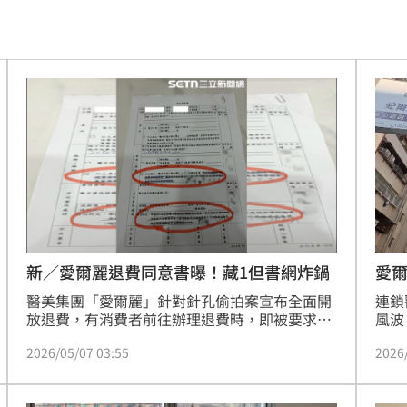
領跑
21:10
09
05
用
21:02
住民
21:01
20:54
延誤
20:54
愛
新／愛爾麗退費同意書曝！藏1但書網炸鍋
連鎖
醫美集團「愛爾麗」針對針孔偷拍案宣布全面開
火
20:50
風波
放退費，有消費者前往辦理退費時，即被要求簽
集團
屬「全額退費同意書」，而消費者在
2026
2026/05/07 03:55
商聲
「Threads」曝光同意書，其中隱藏的一項關鍵
明，
但書引發網友集體炸鍋。內容要求消費者在簽署
鼻酸
20:45
退費
後必須「放棄法律追訴權」，遭外界質疑業者是