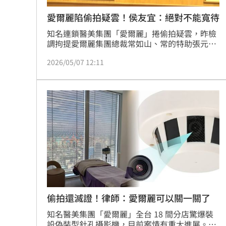
愛爾麗陷偷拍疑雲！侯友宜：絕對不能寬待
知名連鎖醫美集團「愛爾麗」捲偷拍疑雲，昨檢
調拘提愛爾麗集團總裁常如山、常的特助張元
齡、負責監視器維修的謝姓工程師，3人移送地
2026/05/07 12:11
檢署複訊後，檢方今（7）日凌晨向法院聲請羈
押禁見，由於該集團位在新北市的多家分店也被
檢調搜索，對此，上午新北市長侯友宜表示，
「如果侵犯別人的隱私是絕對不能寬待，要予以
嚴懲」。
偷拍還滅證！律師：愛爾麗可以關一關了
知名醫美集團「愛爾麗」全台 18 間分店驚爆裝
設偽裝型針孔攝影機，目前案情有重大進展。檢