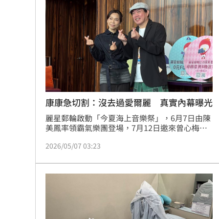
康茵茵受訪時坦言，自己看到新聞後其實相當驚
街頭制敵到公部門！陳勇正推防身教育
恐，「我沒看過針孔，也不知道到底要怎麼防
範。」趙浩雲
富邦人壽攜悍將 升級新莊球場無障礙
獨／曾被笑阿醜 她兼父職做2工養大女
百億千金爆婚變 富少尪遭目擊當街吻
台灣彩券開獎直播中
康康急切割：沒去過愛爾麗 真實內幕曝光
20:31
麗星郵輪啟動「今夏海上音樂祭」，6月7日由陳
LIVE三立+24小時直播
15:27
美鳳率領霸氣樂團登場，7月12日邀來曾心梅，8
月9日則由康康擔任演出嘉賓。近日愛爾麗醫美
三立iNEWS新聞台線上直播
2026/05/07 03:23
18:00
診所爆發針孔偷拍案，康康今（7）日受訪主動
提及此事，強調自己從未去過愛爾麗，自嘲：
「你看我有沒有做？我這個臉有做嗎？有做還這
台彩父親節推新刮刮樂千萬頭獎超「爸
樣就是浪費錢嘛，乾脆把那些錢拿來麗星郵
輪。」幽默發言笑翻全場。
商場戰國來臨 台中「頂奢大道」逐漸
「拍片人的多重宇宙」職涯論壇9/12登