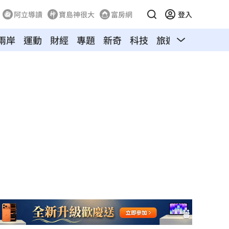
阿立導讀
寶島神很大
富房網
登入
兩岸
運動
財經
專題
新奇
科技
旅遊
汽車
寵物