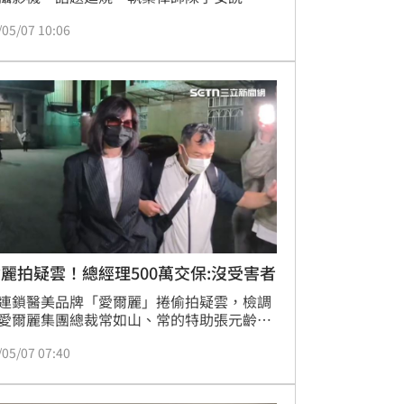
放在愛爾麗的錢有多少？律師費一個審級都
/05/07 10:06
八萬起跳，如果要討$50,000結果花$80,000
太不划算；要告民事趕快告，她覺得以愛爾
在開始滅證的行為，他們可能會想辦法脫產
公司直接清算解散，到時候就麻煩了！
麗拍疑雲！總經理500萬交保:沒受害者
連鎖醫美品牌「愛爾麗」捲偷拍疑雲，檢調
愛爾麗集團總裁常如山、常的特助張元齡、
監視器維修的謝姓工程師，並約談總經理劉
/05/07 07:40
。移送地檢署複訊後，常如山、張及謝3人
押；劉貞華以500萬元交保，步出地檢署時
媒體追問，她只說，「沒有」、「沒有受害