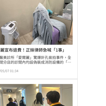
任何手續費。不過不少民眾看完都不買單，
「退費就好，不用加倍賠償？包贏的」、
想退費就止血嗎？」
爾麗宣布退費！正妹律師急喊「1事」
醫美診所「愛爾麗」驚爆針孔偷拍事件，全
間分店的診間內均設偽裝成消防設備的「偽
煙型攝影機」。愛爾麗今（7日）發布退費
/05/07 01:34
，退費金額限於未施作的課程，且不扣除贈
額、不收取手續費。對此，此案受害者的委
師李欣庭表示，消費者若主張退費時，發現
嚴苛或遭刁難，切勿口頭答應或簽署任何契
「因為簽了等於自認放棄權利。」