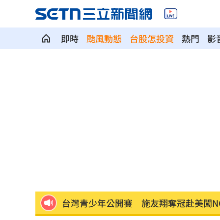
即時
颱風動態
台股怎投資
熱門
影
人妻問婆婆住院該扛嗎？網搖頭：輪不
黃仁勳加持CPO族群狂飆！專家曝黃金
台籍教師在中國被拘禁！海基會揭可能
公審燒烤攤賣臭酸食材 老闆無奈：願
AI模擬民意精準度驚人！TPOC發表矽基
台灣青少年公開賽 施友翔奪冠赴美闖NC