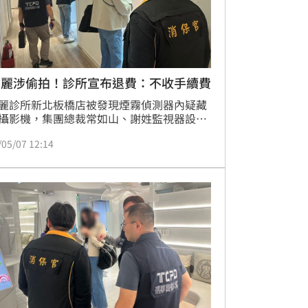
爾麗涉偷拍！診所宣布退費：不收手續費
麗診所新北板橋店被發現煙霧偵測器內疑藏
攝影機，集團總裁常如山、謝姓監視器設備
遭聲押禁見。對此，愛爾麗診所今（7）日
/05/07 12:14
也發布聲明致歉，並強調將秉持最大誠意妥
理，不僅開放退費申請外，且不扣除任何贈
額，並全程不收取任何手續費。