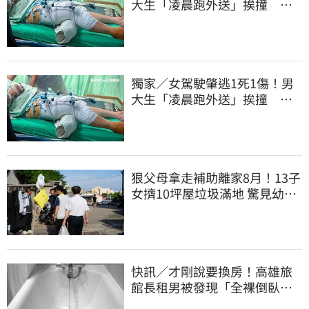
大生「凌晨跑外送」挨撞 媽
淚：家快瓦解
獨家／女駕駛肇逃1死1傷！男
大生「凌晨跑外送」挨撞 媽
淚：家快瓦解
狠父母拿走補助離家8月！13子
女擠10坪屋垃圾滿地 驚見幼童
深夜遊蕩
快訊／才剛說要換房！高雄旅
館長租男被發現「全裸倒臥浴
缸」身亡