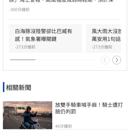
至明晨脫離暴風圈。受外圍雲系及西南風影響，
-300分鐘前
全台各地降雨持續，中部以北山區累積雨量高，
嘉義以南則需防範大雨。明日花東地區受西南風
沉降影響，恐出現36度高溫及焚風。氣象署持續
白海豚沒陸警卻比巴威有
風大雨大沒放假
發布陸上強風特報，提醒嘉義以北、恆春半島及
感！氣象署曝關鍵
萬安用1句話卸
離島留意強陣風。
-273分鐘前
-273分鐘前
相關新聞
放雙手騎車喊手麻！騎士遭打
臉仍判罰
48分鐘前