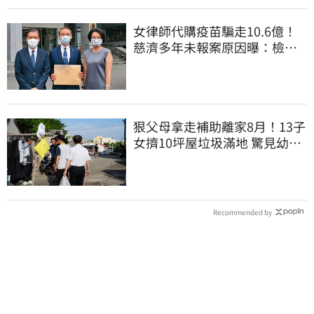
女律師代購疫苗騙走10.6億！
慈濟多年未報案原因曝：檢警
上門才知被騙
狠父母拿走補助離家8月！13子
女擠10坪屋垃圾滿地 驚見幼童
深夜遊蕩
Recommended by