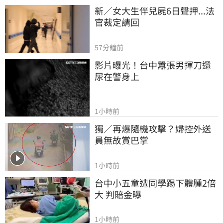
新／女大生伴兒屍6日聲押...法
官裁定請回
57分鐘前
影片曝光！台中囂張男揮刀還
尿在警身上
1小時前
獨／再爆隨機攻擊？婦控外送
員無故賞巴掌
1小時前
台中小五童遭同學踢下體腫2倍
大 判賠金曝
1小時前