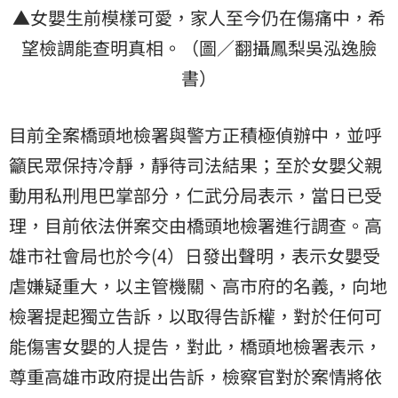
▲女嬰生前模樣可愛，家人至今仍在傷痛中，希
望檢調能查明真相。（圖／翻攝鳳梨吳泓逸臉
書）
目前全案橋頭地檢署與警方正積極偵辦中，並呼
籲民眾保持冷靜，靜待司法結果；至於女嬰父親
動用私刑甩巴掌部分，仁武分局表示，當日已受
理，目前依法併案交由橋頭地檢署進行調查。高
雄市社會局也於今(4）日發出聲明，表示女嬰
受
虐
嫌疑重大，以主管機關、高市府的名義,，向地
檢署提起獨立告訴，以取得告訴權，對於任何可
能傷害女嬰的人提告，對此，橋頭地檢署表示，
尊重高雄市政府提出告訴，檢察官對於案情將依