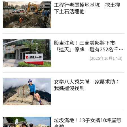
工程行老闆掉地基坑　挖土機
下土石活埋他
股東注意！三商美邦將下市
「這天」停牌 還有252名千張
大戶
(2025年10月17日)
女攀八大秀失聯　家屬求助：
我媽還沒找到
垃圾滿地！13子女擠10坪屋惹
鼻酸