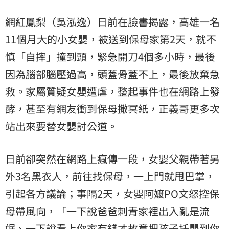
網紅
鳳梨
（吳泓逸）日前在臉書揭露，高雄一名
11個月大的小女嬰，被送到保母家第2天，就不
慎「自摔」撞到頭，緊急開刀4個多小時，最後
因為腦部腦壓過高，頭蓋骨蓋不上，最後放棄急
救。家屬質疑女嬰遭虐，整起事件也在網路上發
酵，甚至有網友衝到保母撒冥紙，正義哥更多次
站出來要替女嬰討公道。
日前卻突然在網路上瘋傳一段，女嬰父親帶著另
外3名黑衣人，前往找保母，一上門就甩巴掌，
引起各方議論；事隔2天，女嬰阿嬤PO文怒控保
母帶風向，「一下說爸爸刺青家裡出入亂是流
氓、一下說看上你家有錢才故意把孩子托嬰到你