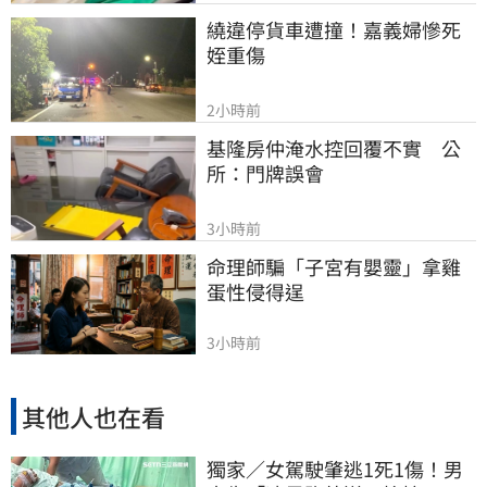
繞違停貨車遭撞！嘉義婦慘死
姪重傷
2小時前
基隆房仲淹水控回覆不實　公
所：門牌誤會
3小時前
命理師騙「子宮有嬰靈」拿雞
蛋性侵得逞
3小時前
其他人也在看
獨家／女駕駛肇逃1死1傷！男