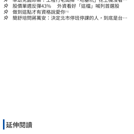
到…下土石活埋他
股價單週反彈43% 外資看好「這檔」喊列首選股
做到這點才有資格說愛你
PR
簡舒培問蔣萬安：決定北市停班停課的人，到底是台北
市長，還是氣象署？
延伸閱讀