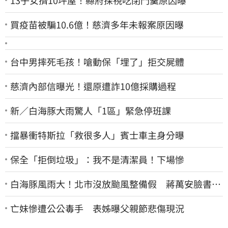
買疫苗被騙10.6億！慈濟多年未報案原因曝
台中男摔死毛孩！嗆動保「埋了」拒交屍體
慈濟內部信曝光！還原遭詐10億採購過程
新／白海豚大雨驚人「1區」緊急停班課
擋暴衝特斯拉「救很多人」賓士車主身分曝
保全「拒倒垃圾」：我不是清潔員！下場慘
白海豚風雨大！北市沒放颱風整備假 蔣萬安臉書遭
網友灌爆：標準在哪？
亡妹慘遭公公毒手 表姊曝父親節悲傷現況