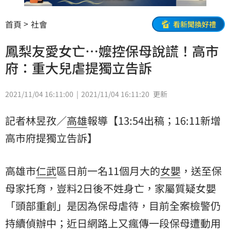
首頁
社會
看新聞換好禮
鳳梨友愛女亡⋯嬤控保母說謊！高市
府：重大兒虐提獨立告訴
2021/11/04 16:11:00
2021/11/04 16:11:20
更新
記者林昱孜／
高雄
報導【13:54出稿；16:11新增
高市府提獨立告訴】
高雄市
仁武
區日前一名11個月大的
女嬰
，送至
保
母
家托育，豈料2日後不姓身亡，家屬質疑女嬰
「頭部重創」是因為保母虐待，目前全案檢警仍
持續偵辦中；近日網路上又瘋傳一段保母遭動用