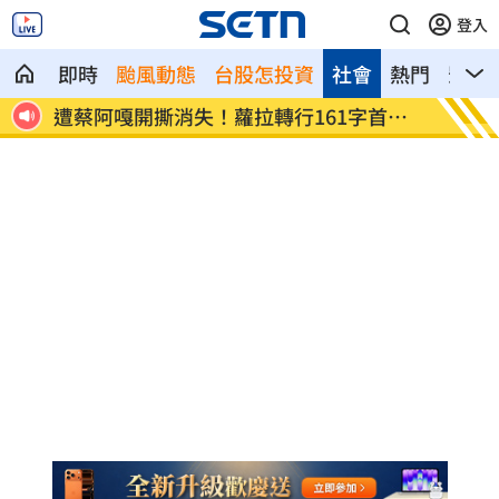
登入
即時
颱風動態
台股怎投資
社會
熱門
影音
皿真
遭蔡阿嘎開撕消失！蘿拉轉行161字首發
狂飆後
文