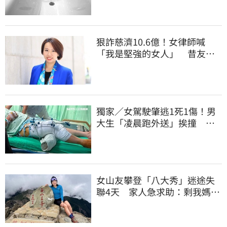
狠詐慈濟10.6億！女律師喊
「我是堅強的女人」 昔友人
曝：她疫情突神隱
獨家／女駕駛肇逃1死1傷！男
大生「凌晨跑外送」挨撞 媽
淚：家快瓦解
女山友攀登「八大秀」迷途失
聯4天 家人急求助：剩我媽還
沒找到