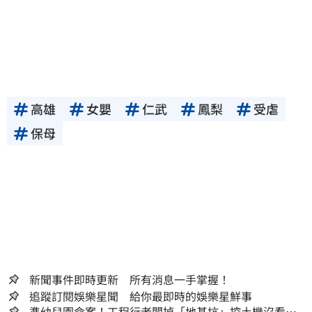
高雄
女嬰
仁武
鳳梨
受虐
保母
新聞事件即時更新 所有消息一手掌握！
追蹤訂閱娛樂星聞 給你最即時的娛樂星鮮事
準幼兒園命案！工程行老闆掉「地基坑」挖土機沒看