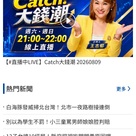
【#直播中LIVE】Catch大錢潮 20260809
熱門新聞
更多
白海豚發威掃北台灣！北市一夜路樹接連倒
別以為學生不罰！小三童罵男師娘娘腔判賠
13子女擠10坪屋！縣府探視吃閉門羹原因曝