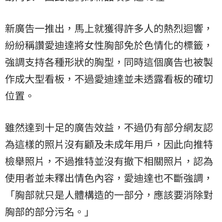
新廣告一推出，馬上就獲得許多人的熱烈迴響，
紛紛稱讚愛迪達將女性胸部免於色情化的標籤，
強調支持各種形狀的胸型，同時這個廣告也被製
作成大型看板，不過愛迪達並未透露看板的確切
位置。
雖然達到十足的廣告效益，不過仍有部分網友認
為這樣的照片沒有顧及未成年用戶，因此向推特
檢舉照片，不過推特並沒有撤下相關照片，認為
使用者並未釋出情色內容，愛迪達也不斷強調，
「胸部就只是人體構造的一部分，應該要消除對
胸部的部分污名。」