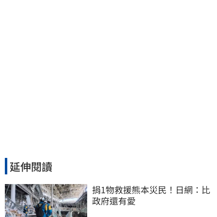
延伸閱讀
捐1物救援熊本災民！日網：比
政府還有愛