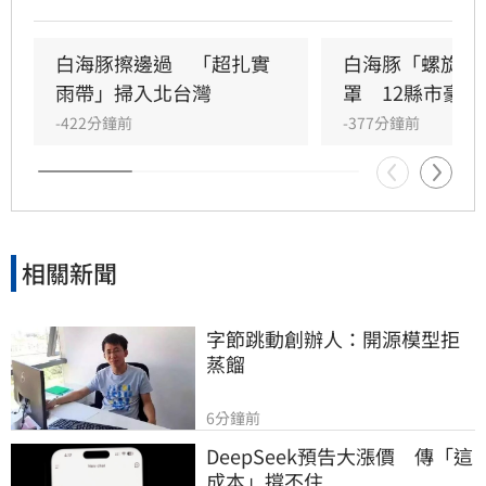
綠島、連江縣等5地風力達標；新竹縣、苗栗
縣、台中市及南投縣山區雨量亦達停班課標準。
依據天然災害停止上班及上課作業辦法，若預測
白海豚擦邊過　「超扎實
白海豚「螺旋雨
風力達7級陣風10級，或24小時累積雨量達標且
雨帶」掃入北台灣
罩　12縣市豪雨
有致災之虞，即符合停班停課標準。不過，實際
-422分鐘前
-377分鐘前
停班停課決策權仍由各縣市政府綜合評估後發
布，提醒民眾隨時留意最新颱風動態與官方公
告，做好防颱準備以確保自身安全。
相關新聞
字節跳動創辦人：開源模型拒
蒸餾
6分鐘前
DeepSeek預告大漲價　傳「這
成本」撐不住