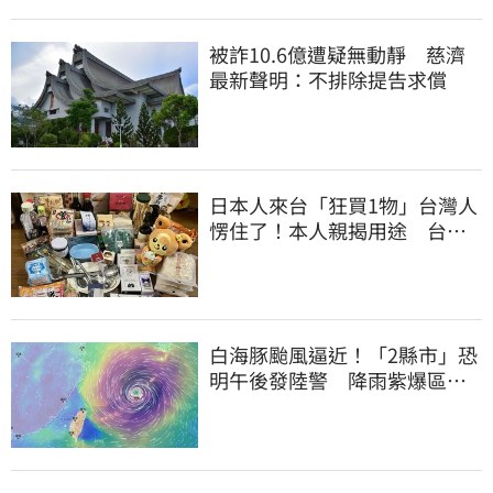
被詐10.6億遭疑無動靜 慈濟
最新聲明：不排除提告求償
日本人來台「狂買1物」台灣人
愣住了！本人親揭用途 台網
友笑了
白海豚颱風逼近！「2縣市」恐
明午後發陸警 降雨紫爆區域
曝光