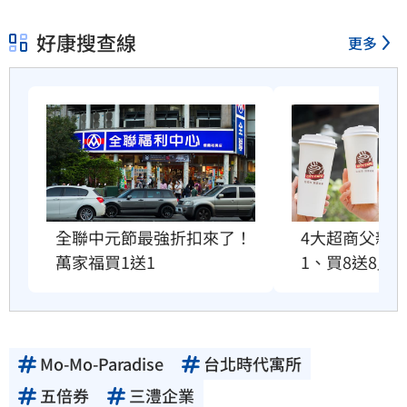
好康搜查線
更多
全聯中元節最強折扣來了！
4大超商父親
萬家福買1送1
1、買8送8」
Mo-Mo-Paradise
台北時代寓所
五倍券
三澧企業