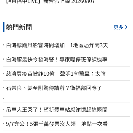
【#直播中LIVE】新台派上線 20260807
熱門新聞
更多
白海豚颱風影響時間增加 1地區恐炸雨3天
白海豚最快今發海警！專家曝停班停課機率
慈濟買疫苗被詐10億 聲明1句醫轟：太瞎
石崇良、姜至剛驚傳請辭？衛福部回應了
吊車大王哭了！望新豐車站感謝憶起這瞬間
9/7充公！5張千萬發票沒人領 地點一次看