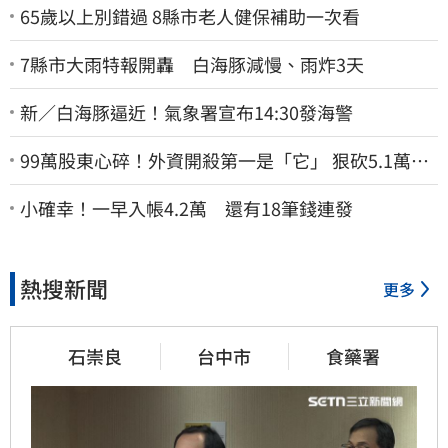
65歲以上別錯過 8縣市老人健保補助一次看
7縣市大雨特報開轟 白海豚減慢、雨炸3天
新／白海豚逼近！氣象署宣布14:30發海警
99萬股東心碎！外資開殺第一是「它」 狠砍5.1萬張
股價重挫近5%
小確幸！一早入帳4.2萬 還有18筆錢連發
熱搜新聞
更多
石崇良
台中市
食藥署