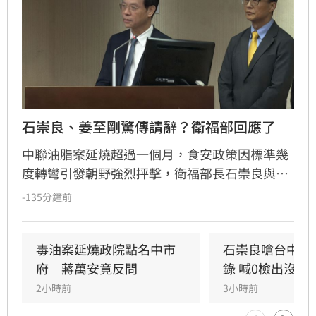
石崇良、姜至剛驚傳請辭？衛福部回應了
中聯油脂案延燒超過一個月，食安政策因標準幾
度轉彎引發朝野強烈抨擊，衛福部長石崇良與食
藥署長姜至剛遭點名負責。今日政壇突傳出兩人
-135分鐘前
已請辭的消息，儘管石崇良上午仍公開回應爭
議，但隨後再度傳出請辭傳聞，針對人事異動是
否屬實，衛福部僅回應表示不予回應。
毒油案延燒政院點名中市
石崇良嗆台中市
府　蔣萬安竟反問
錄 喊0檢出沒意
2小時前
3小時前