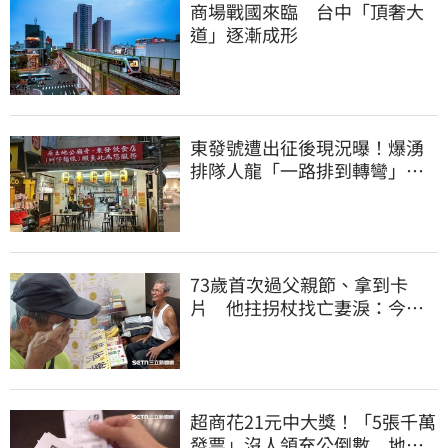
商場戰國來臨 台中「頂奢大
道」逐漸成形
東發號遭出征後現況曝！爆湧
排隊人龍「一路排到轉彎」
上萬網友力挺
73歲首次過父親節、拿到卡
片 他拄拐杖找亡妻淚：今天
好多人來幫我慶祝
超商花21元中大獎！「5張千萬
發票」沒人領充公倒數 地點