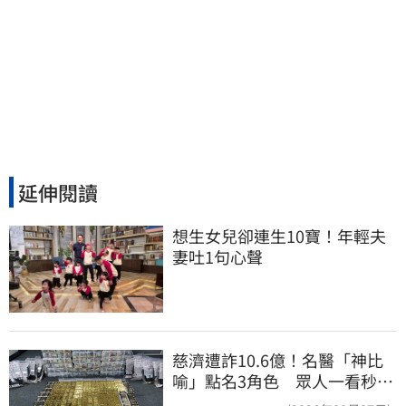
延伸閱讀
想生女兒卻連生10寶！年輕夫
妻吐1句心聲
慈濟遭詐10.6億！名醫「神比
喻」點名3角色 眾人一看秒懂
讚：好傳神