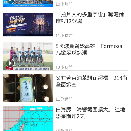
10小時前
「拍片人的多重宇宙」職涯論
壇9/12登場！
11小時前
8國球員齊聚高雄　Formosa 
7s掀足球熱潮
12小時前
又有苦茶油苯駢芘超標　218瓶
全面追查
11分鐘前
白海豚「海警範圍擴大」 這地
恐豪雨炸2天
15分鐘前