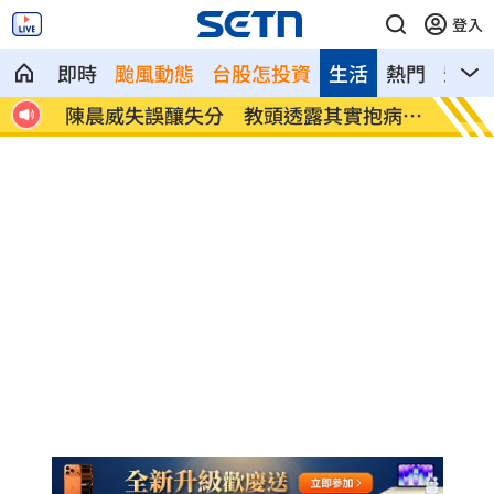
登入
即時
颱風動態
台股怎投資
生活
熱門
影音
戶停電
陳晨威失誤釀失分 教頭透露其實抱病上
昆凌8
場
況