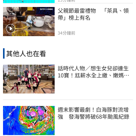
父親節最雷禮物　「茶具、領
帶」榜上有名
34分鐘前
其他人也在看
話時代人物／想生女兒卻連生
10寶！尪薪水全上繳、嫩媽吐
心聲：不生了
週末影響最劇！白海豚對流增
強 發海警將破68年颱風紀錄