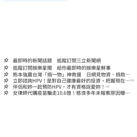
最即時的新聞話題 追蹤訂閱三立新聞網
追蹤訂閱娛樂星聞 給你最即時的娛樂星鮮事
熊本強震台灣「捐一物」神救援 日網見物資、捐款
喊：給台灣統治算了
立即諮詢HPV！是對自己健康最好的投資，把握現在不
PR
嫌晚！
伴侶和妳一起預防HPV，才有資格說愛妳！
PR
女律師代購疫苗騙走10.6億！慈濟多年未報案原因曝：
檢警上門才知被騙