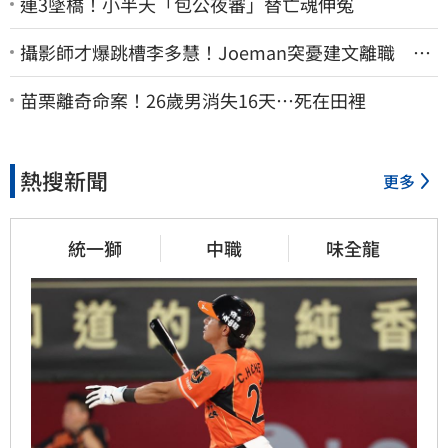
連3墜橋！小半天「包公夜審」替亡魂伸冤
攝影師才爆跳槽李多慧！Joeman突憂建文離職 發
聲「其實我很清楚」
苗栗離奇命案！26歲男消失16天…死在田裡
熱搜新聞
更多
統一獅
中職
味全龍