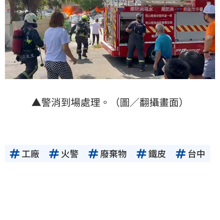
▲警消到場處理。（圖／翻攝畫面）
工廠
火警
廢棄物
鐵皮
台中