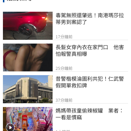
毒駕無照還肇逃！南港瑪莎拉
蒂男到案認了
17分鐘前
長髮女穿內衣在家門口　他害
怕報警真相曝
25分鐘前
昔警楷模淪圖利共犯！仁武警
假開單救扣牌
37分鐘前
媽媽帶孩童偷辣椒罐　業者：
一看是慣竊