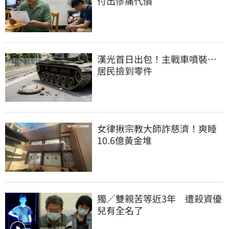
付出慘痛代價
漢光首日出包！主戰車噴裝…
居民撿到零件
女律揪宗教大師詐慈濟！爽睡
10.6億黃金堆
獨／雙親苦等近3年　遭殺資優
兒有全名了