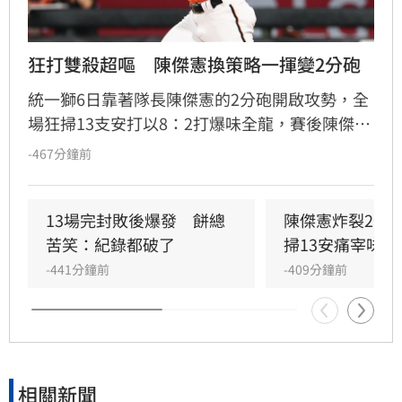
狂打雙殺超嘔　陳傑憲換策略一揮變2分砲
統一獅6日靠著隊長陳傑憲的2分砲開啟攻勢，全
場狂掃13支安打以8：2打爆味全龍，賽後陳傑憲
透露因為上週末自己擊出太多雙殺，當時上場只
-467分鐘前
想著不要再打滾地球，沒想到最後一掃變成打破
僵局的全壘打。
13場完封敗後爆發　餅總
陳傑憲炸裂2分
苦笑：紀錄都破了
掃13安痛宰味全
-441分鐘前
-409分鐘前
相關新聞