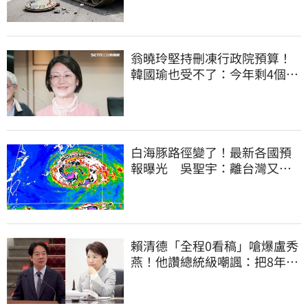
翁曉玲堅持刪凍行政院預算！
韓國瑜也受不了：今年剩4個月
你思考一下
白海豚路徑變了！最新各國預
報曝光 吳聖宇：離台灣又更
近一點
賴清德「全程0看稿」嗆爆盧秀
燕！他讚總統級嘲諷：把8年總
帳一次掀翻