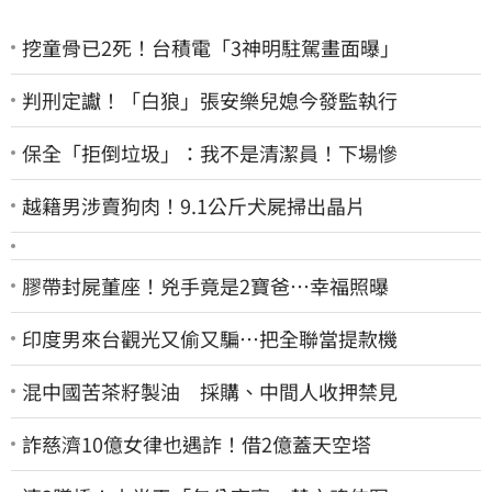
挖童骨已2死！台積電「3神明駐駕畫面曝」
判刑定讞！「白狼」張安樂兒媳今發監執行
保全「拒倒垃圾」：我不是清潔員！下場慘
越籍男涉賣狗肉！9.1公斤犬屍掃出晶片
膠帶封屍董座！兇手竟是2寶爸…幸福照曝
印度男來台觀光又偷又騙…把全聯當提款機
混中國苦茶籽製油 採購、中間人收押禁見
詐慈濟10億女律也遇詐！借2億蓋天空塔