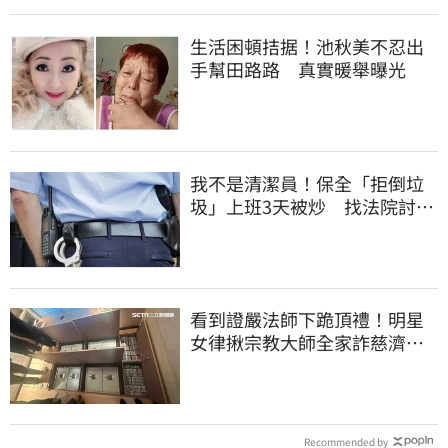
生活困頓拮据！池秋美不忍出
手幫田路路 真實暖舉曝光
我不是清潔員！保全「拒倒垃
圾」上班3天被炒 找法院討公
道結果出爐
看到證嚴法師下跪頂禮！明星
女律揪宗教大師全家詐慈濟…
全家爽睡黃金堆
Recommended by