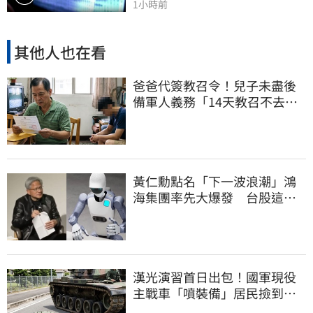
1小時前
其他人也在看
爸爸代簽教召令！兒子未盡後
備軍人義務「14天教召不去」
換3個月刑期
黃仁勳點名「下一波浪潮」鴻
海集團率先大爆發 台股這族
群全面噴出
漢光演習首日出包！國軍現役
主戰車「噴裝備」居民撿到零
件…軍方說話了