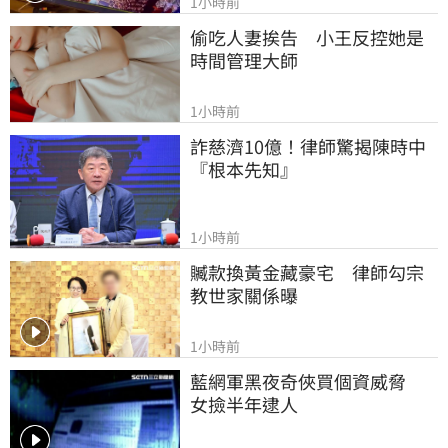
1小時前
偷吃人妻挨告　小王反控她是
時間管理大師
1小時前
詐慈濟10億！律師驚揭陳時中
『根本先知』
1小時前
贓款換黃金藏豪宅　律師勾宗
教世家關係曝
1小時前
藍網軍黑夜奇俠買個資威脅　
女撿半年逮人