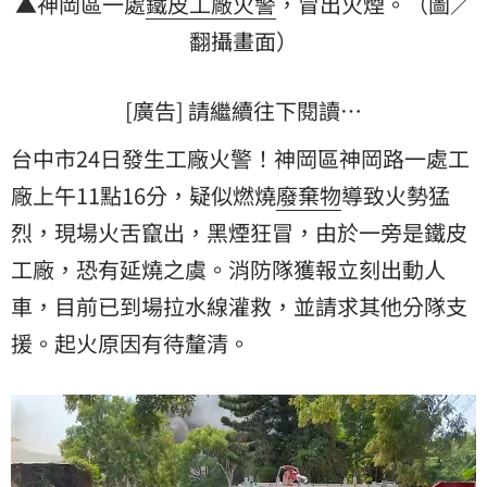
▲神岡區一處
鐵皮
工廠
火警
，冒出火煙。（圖／
翻攝畫面）
[廣告] 請繼續往下閱讀…
台中市24日發生工廠火警！神岡區神岡路一處工
廠上午11點16分，疑似燃燒
廢棄物
導致火勢猛
烈，現場火舌竄出，黑煙狂冒，由於一旁是鐵皮
工廠，恐有延燒之虞。消防隊獲報立刻出動人
車，目前已到場拉水線灌救，並請求其他分隊支
援。起火原因有待釐清。