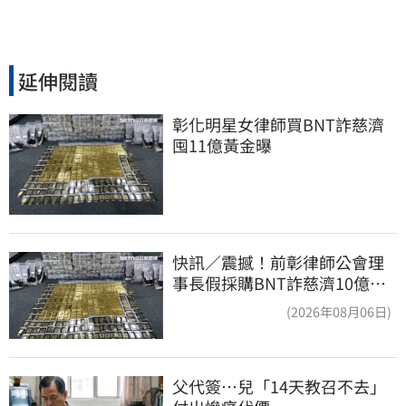
延伸閱讀
彰化明星女律師買BNT詐慈濟 
囤11億黃金曝
快訊／震撼！前彰律師公會理
事長假採購BNT詐慈濟10億、
洗錢囤232kg黃金
(2026年08月06日)
父代簽…兒「14天教召不去」