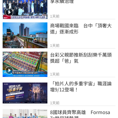
享永續治理
1天前
商場戰國來臨　台中「頂奢大
道」逐漸成形
1天前
台彩父親節推新刮刮樂千萬頭
獎超「爸」氣
1天前
「拍片人的多重宇宙」職涯論
壇9/12登場！
1天前
8國球員齊聚高雄　Formosa 
7s掀足球熱潮