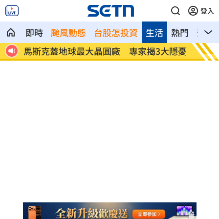
登入
即時
颱風動態
台股怎投資
生活
熱門
影音
大隱憂
泰國校園槍擊案增至9死 12歲女童不治
蔣市政