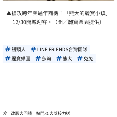
▲搶攻跨年與過年商機！「熊大的麗寶小鎮」
12/30開城迎客。（圖／麗寶樂園提供）
饅頭人
LINE FRIENDS台灣團隊
麗寶樂園
莎莉
熊大
兔兔
改版大回饋 熱門3C大獎接力送