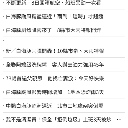
不斷更新／8日國籍航空、船班異動一次看
白海豚颱風擺盪逼近！雨到「這時」才趨緩
白海豚劇烈降雨來了 8縣市大雨特報開炸
新／白海豚雨彈開轟！10縣市豪、大雨特報
全聯阿嬤級洗碗精 客人讚去油力強用45年
73歲首過父親節 他找亡妻淚：今天好快樂
白海豚颱風影響時間增加 1地區恐炸雨3天
中颱白海豚逐漸逼近 北市工地鷹架突倒塌
我不是清潔員！保全「拒倒垃圾」上班3天被炒 找
法院討公道結果出爐