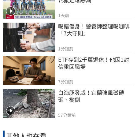
1天前
喝錯傷身！營養師整理喝咖啡
「7大守則」
1分鐘前
ETF存到2千萬退休！他因1封
信重回職場
7分鐘前
白海豚發威！宜蘭強風磁磚
砸、樹倒
57分鐘前
其他人也在看