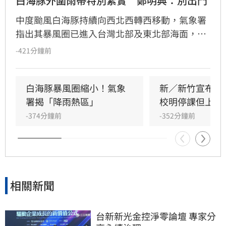
白海豚外圍雨帶特別紮實　鄭明典：別出門
中度颱風白海豚持續向西北西轉西移動，氣象署
指出其暴風圈已進入台灣北部及東北部海面，構
成明顯威脅。氣象粉專「台灣颱風論壇」提醒，
-421分鐘前
白海豚外圍雨帶紮實，今夜至明日白天北台灣將
出現強風大雨。前氣象局長鄭明典更緊急呼籲民
眾今晚避免外出，強調雨帶伴隨強陣風，需特別
白海豚暴風圈縮小！氣象
新／新竹宣布！
留意掉落物與斷樹等潛在危險，請民眾務必做好
署揭「降雨熱區」
校明停課但上班
防颱準備，並密切關注最新天氣預報以確保安
-374分鐘前
-352分鐘前
全。
相關新聞
台新新光金控淨零論壇 專家分