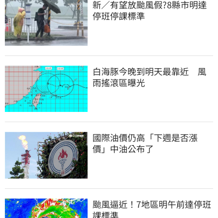
新／有望放颱風假?8縣市明達
停班停課標準
白海豚今晚到明天最靠近　風
雨搖滾區曝光
國際油價仍高「下週是否漲
價」中油公布了
颱風逼近！7地區明午前達停班
課標準