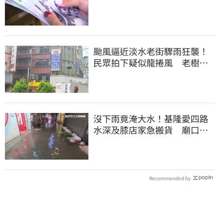
颱風逼近淡水老街驟雨狂襲！
民眾拍下疑似龍捲風 老樹遭
連根拔起
沒下雨竟淹大水！基隆愛四路
水深及膝店家急搬貨 廟口夜
市封路改道
Recommended by