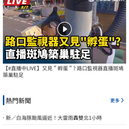
【#直播中LIVE】又見＂孵蛋＂? 路口監視器直播斑鳩
築巢駐足
熱門新聞
更多
新／白海豚颱風逼近！大雷雨轟雙北1小時