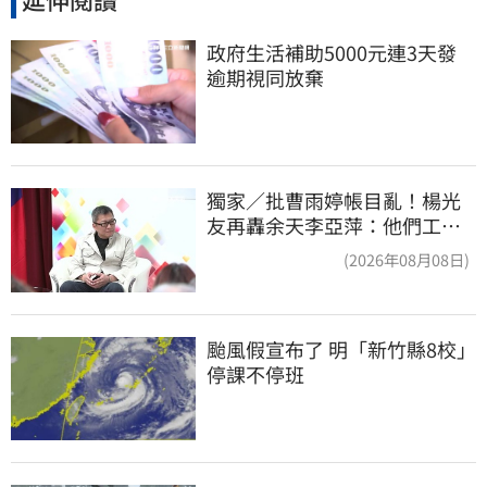
政府生活補助5000元連3天發 
逾期視同放棄
獨家／批曹雨婷帳目亂！楊光
友再轟余天李亞萍：他們工會
跟演藝圈沒關
(2026年08月08日)
颱風假宣布了 明「新竹縣8校」
停課不停班