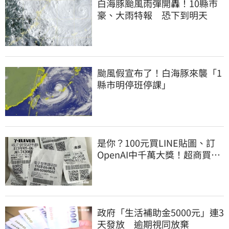
白海豚颱風雨彈開轟！10縣市
豪、大雨特報 恐下到明天
颱風假宣布了！白海豚來襲「1
縣市明停班停課」
是你？100元買LINE貼圖、訂
OpenAI中千萬大獎！超商買10
元麥香爽中200萬
政府「生活補助金5000元」連3
天發放 逾期視同放棄