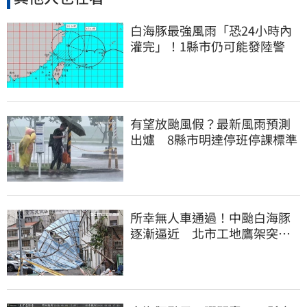
白海豚最強風雨「恐24小時內
灌完」！1縣市仍可能發陸警
有望放颱風假？最新風雨預測
出爐 8縣市明達停班停課標準
所幸無人車通過！中颱白海豚
逐漸逼近 北市工地鷹架突倒
塌