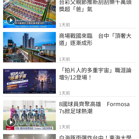
台彩父親節推新刮刮樂千萬頭
獎超「爸」氣
1天前
商場戰國來臨　台中「頂奢大
道」逐漸成形
1天前
「拍片人的多重宇宙」職涯論
壇9/12登場！
1天前
8國球員齊聚高雄　Formosa 
7s掀足球熱潮
1天前
白海豚雨彈炸台中！東海大學