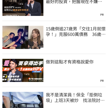
最好的投資，把握現在不嫌
晚！
PR
15歲倒追27歲男「交往1月就懷
孕！」克服600萬債務 36歲美
魔女當阿嬤了
做到這點才有資格說愛你
PR
我不是清潔員！保全「拒倒垃
圾」上班3天被炒 找法院討公
道結果出爐