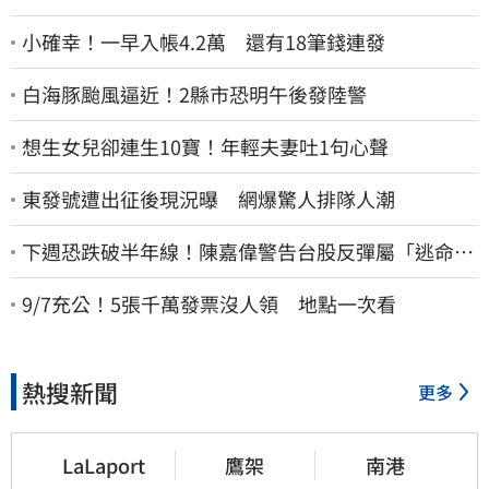
小確幸！一早入帳4.2萬 還有18筆錢連發
白海豚颱風逼近！2縣市恐明午後發陸警
想生女兒卻連生10寶！年輕夫妻吐1句心聲
東發號遭出征後現況曝 網爆驚人排隊人潮
下週恐跌破半年線！陳嘉偉警告台股反彈屬「逃命
波」：空頭大屠殺剛開始
9/7充公！5張千萬發票沒人領 地點一次看
熱搜新聞
更多
LaLaport
鷹架
南港