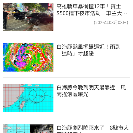
高雄轎車暴衝撞12車！賓士
S500擋下夜市浩劫 車主大
度：車再買就有
(2026年08月08日)
白海豚颱風擺盪逼近！雨到
「這時」才趨緩
白海豚今晚到明天最靠近　風
雨搖滾區曝光
白海豚劇烈降雨來了　8縣市大