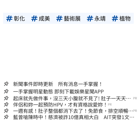
彰化
成美
藝術展
永靖
植物
新聞事件即時更新 所有消息一手掌握！
一手掌握明星動態 即刻下載娛樂星聞APP
起床就先做件事，沒三天小腹就不見了! 肚子一天天變
PR
小！
伴侶和妳一起預防HPV，才有資格說愛妳！
PR
一週有感！肚子整個都消下去了！免節食，排空順暢就
PR
夠
藍曾嗆陳時中！慈濟被詐10億真相大白 AIT突發1文酸
爆…他笑：真的很會