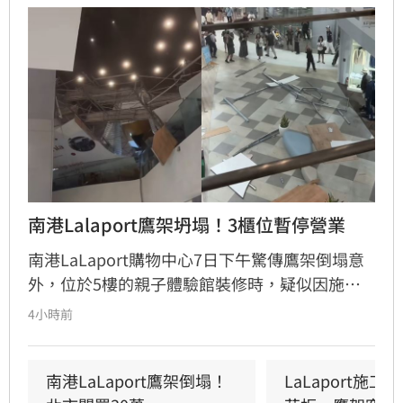
南港Lalaport鷹架坍塌！3櫃位暫停營業
南港LaLaport購物中心7日下午驚傳鷹架倒塌意
外，位於5樓的親子體驗館裝修時，疑似因施工
未固定妥當，導致鷹架與天花板崩落，現場粉塵
4小時前
瀰漫引發顧客驚慌。一名65歲婦人不幸遭砸傷，
頭部紅腫送醫後意識清楚。受此影響，業者宣布
3樓部分櫃位暫停營業，其餘區域則維持正常運
南港LaLaport鷹架倒塌！
LaLaport施