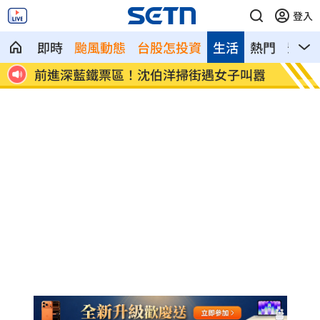
登入
即時
颱風動態
台股怎投資
生活
熱門
影音
人怒
前進深藍鐵票區！沈伯洋掃街遇女子叫囂
《東!