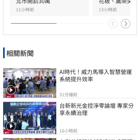
作，目前相關單位正積極介入調查，以確保商場
北市開罰30萬
花板、鷹架突掉
消費安全。
11小時前
13小時前
相關新聞
AI時代！威力馬導入智慧營運
系統提升效率
31分鐘前
台新新光金控淨零論壇 專家分
享永續治理
16小時前