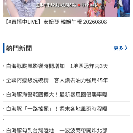
【#直播中LIVE】安妞👋 韓娛午報 20260808
熱門新聞
更多
白海豚颱風影響時間增加 1地區恐炸雨3天
全聯阿嬤級洗碗精 客人讚去油力強用45年
白海豚海警範圍擴大！最新暴風圈侵襲率曝
白海豚「一路搖擺」！週末各地風雨時程曝
白海豚勾到台灣陸地 一波波雨帶開炸北部