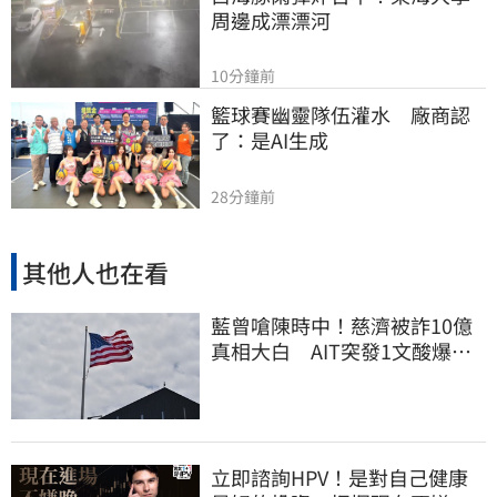
周邊成漂漂河
10分鐘前
籃球賽幽靈隊伍灌水　廠商認
了：是AI生成
28分鐘前
其他人也在看
藍曾嗆陳時中！慈濟被詐10億
真相大白 AIT突發1文酸爆…
他笑：真的很會
立即諮詢HPV！是對自己健康