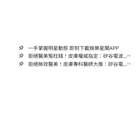
一手掌握明星動態 即刻下載娛樂星聞APP
拒絕醫美冤枉錢！皮膚權威指定：矽谷電波...
PR
拒絕無效醫美！皮膚專科醫師大推：矽谷電...
PR