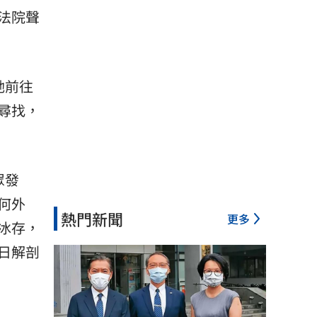
法院聲
她前往
尋找，
眾發
何外
熱門新聞
更多
冰存，
日解剖