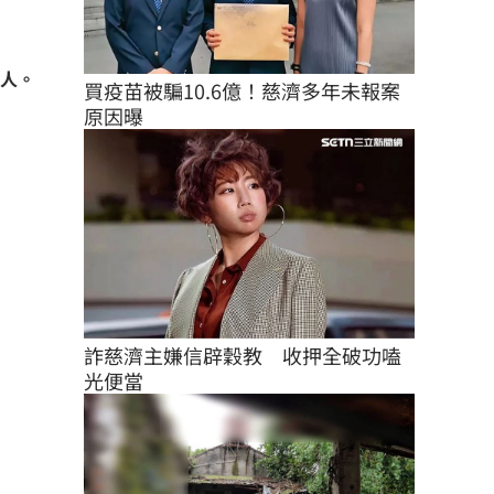
門人。
買疫苗被騙10.6億！慈濟多年未報案
原因曝
詐慈濟主嫌信辟穀教　收押全破功嗑
光便當