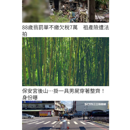
88歲翁罰單不繳欠稅7萬　祖產險遭法
拍
保安宮後山…掛一具男屍穿著整齊！
身份曝