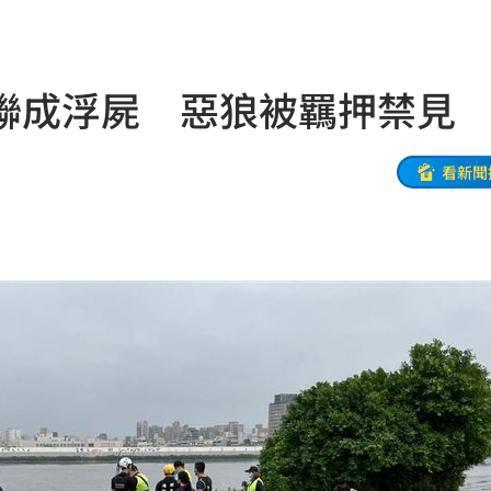
:53
報酬
01:45
聯成浮屍 惡狼被羈押禁見
！
01:20
物
01:17
看新聞
！
01:03
47
油
00:43
擊
00:41
0萬
00:36