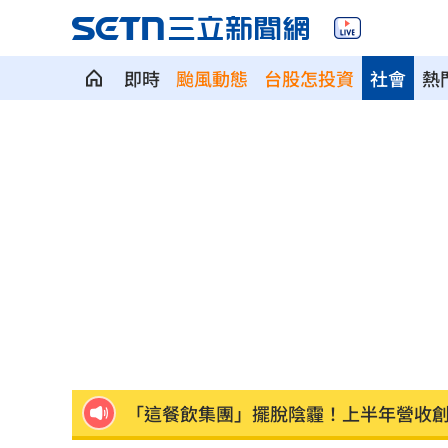
即時
颱風動態
台股怎投資
社會
熱
股災這8檔規模逆勢創高 它最猛成長逾1
爆掛表妹當小三！表姊擅貼IG下場慘了
半導體與綠能雙箭頭！ 「它」霸氣狂賺
華許9月升息？ING：匯市在他與戰爭間
老後離婚財產怎麼分？ 丈夫退休金拒
「這餐飲集團」擺脫陰霾！上半年營收