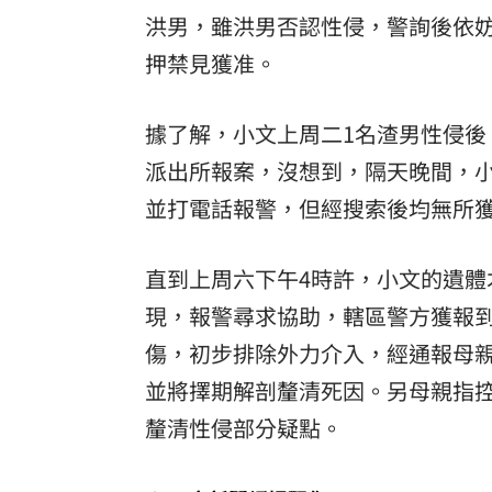
洪男，雖洪男否認性侵，警詢後依
8國球員齊聚高雄 Formosa 7s掀足球
押禁見獲准。
理想混蛋號召粉絲跨海追星吃美食！
18:
據了解，小文上周二1名渣男性侵
派出所報案，沒想到，隔天晚間，
並打電話報警，但經搜索後均無所
直到上周六下午4時許，小文的遺
現，報警尋求協助，轄區警方獲報
傷，初步排除外力介入，經通報母
並將擇期解剖釐清死因。另母親指
釐清性侵部分疑點。