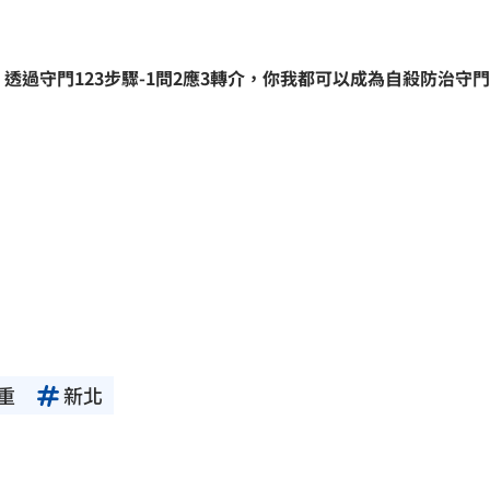
。
透過守門123步驟-1問2應3轉介，你我都可以成為自殺防治守
重
新北