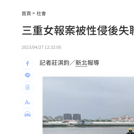
賓士S500擋浩劫！車主這話暖哭全網
01
首頁
社會
台股暴跌誰最能扛 高含金這幾檔繳正
三重女報案被性侵後失
Q2獲利年增221% 愛普*EPS衝4.18元
宏福苑大火調查出爐！菸頭引燃施工雜
2023/04/27 12:32:00
定投10年翻逾5倍 這檔吸引存股族卡位
記者莊淇鈞／
新北
報導
新／四指齊揚！台指期飆破500點
00:48
慈濟遭詐10.6億元！全款拿回解方曝
00:
稱龍蝦咬完就吐 爆李世宗要信徒喝精
樂天女孩淚揭往事 愛意表達障礙遭重
一張百萬太貴！他公開高價股買法：賺3