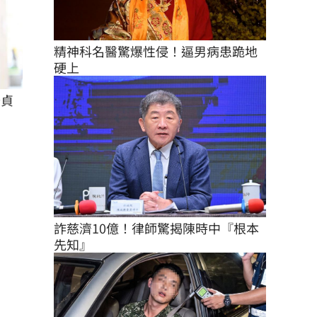
精神科名醫驚爆性侵！逼男病患跪地
硬上
怡貞
詐慈濟10億！律師驚揭陳時中『根本
先知』