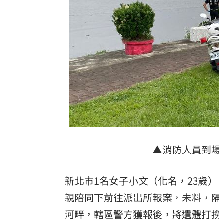
獨／海外遊學增強外語 台人夯英、美
長尾獼猴失控狂襲居民！官方追查異常
伊波拉失控！專家憂病毒恐已突變
00:23
飲料空盒找嘸地方丟 騎車咬著遭攔查
台灣彩券開獎直播中
20:31
LIVE三立+24小時直播
15:27
三立iNEWS新聞台線上直播
18:00
▲消防人員到
商場戰國來臨 台中「頂奢大道」逐漸
新北市1名女子小文（化名，23歲）
台彩父親節推新刮刮樂千萬頭獎超「爸
親陪同下前往派出所報案，未料，
河畔，轄區警方獲報後，將遺體打
「拍片人的多重宇宙」職涯論壇9/12登