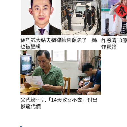
徐巧芯大姑夫婿律師棄保跑了　媽
詐慈濟10
也被通緝
作露餡
父代簽…兒「14天教召不去」付出
慘痛代價