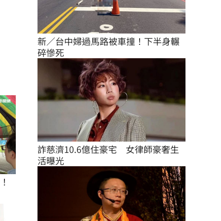
新／台中婦過馬路被車撞！下半身輾
碎慘死
詐慈濟10.6億住豪宅　女律師豪奢生
活曝光
座！