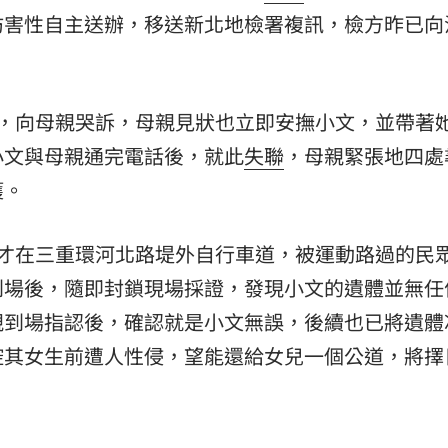
妨害性自主送辦，移送新北地檢署複訊，檢方昨已向
熱潮
10:00
15
後，向母親哭訴，母親見狀也立即安撫小文，並帶著
小文與母親通完電話後，就此
失聯
，母親緊張地四處
獲。
體才在三重環河北路堤外自行車道，被運動路過的民
到場後，隨即封鎖現場採證，發現小文的遺體並無任
親到場指認後，確認就是小文無誤，後續也已將遺體
控其女生前遭人性侵，望能還給女兒一個公道，將擇