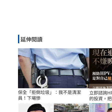
延伸閱讀
保全「拒倒垃圾」：我不是清潔
立即諮詢H
員！下場慘
的投資，把