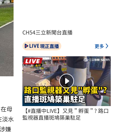
CH54三立新聞台直播
現正直播
更多
，在母
【#直播中LIVE】又見＂孵蛋＂? 路口
監視器直播斑鳩築巢駐足
在淡水
捕涉嫌