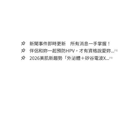
新聞事件即時更新 所有消息一手掌握！
伴侶和妳一起預防HPV，才有資格說愛妳...
PR
2026美肌新趨勢「外泌體＋矽谷電波X...
PR