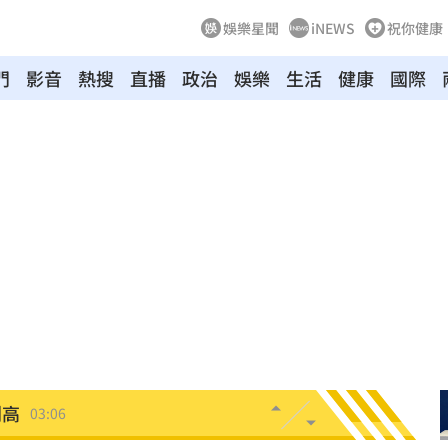
娛樂星聞
iNEWS
祝你健康
門
影音
熱搜
直播
政治
娛樂
生活
健康
國際
0%
04:20
04:17
04:04
拉鋸
03:10
分
03:08
創高
03:06