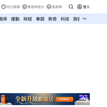
阿立導讀
寶島神很大
富房網
登入
兩岸
運動
財經
專題
新奇
科技
旅遊
汽車
寵物