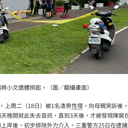
、加
00:31
原因
00:26
槓警
00:23
場將小文遺體撈起。（圖／翻攝畫面）
成形
12:00
，上周二（18日）被1名渣男
性侵
，向母親哭訴後
」氣
12:00
隔天晚間就此失去音訊，直到3天後，才被發現陳屍
撈上岸後，初步排除外力介入。
三重
警方25日在逮
場！
10:30