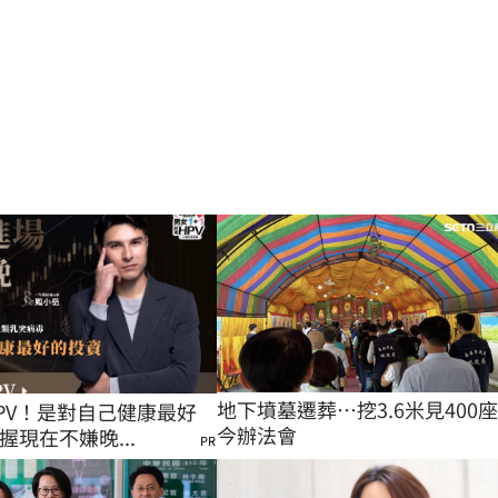
地下墳墓遷葬…挖3.6米見400
PV！是對自己健康最好
今辦法會
握現在不嫌晚...
PR