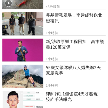
43分鐘前
兆基債務風暴！李建成移送北
檢複訊
1小時前
新/涉收原鄉工程回扣　高市議
員120萬交保
1小時前
55歲女領隊攀八大秀失聯2天　
家屬急尋
1小時前
律師詐1.1億偷渡4天才發現　
狡詐手法曝光