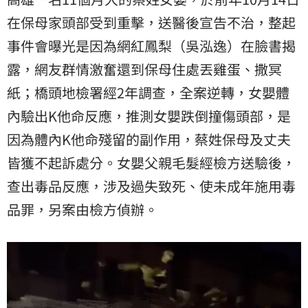
在保母家頭部受到重擊，送醫後宣告不治，整起
事件會曝光是因為網紅鳳梨（吳泓逸）在臉書揭
露，網友群情激奮還到保母住處丟雞蛋、撒冥
紙；橋頭地檢署經2年調查，全案逆轉，女嬰體
內驗出K他命反應，推測女嬰跌倒撞傷頭部，是
因為體內K他命殘留的副作用，蔡姓保母及丈夫
皆獲不起訴處分。女嬰父親毛髮經檢方送驗後，
查出毒品反應，涉及過失致死、使未成年施用毒
品罪，另案由檢方偵辦。