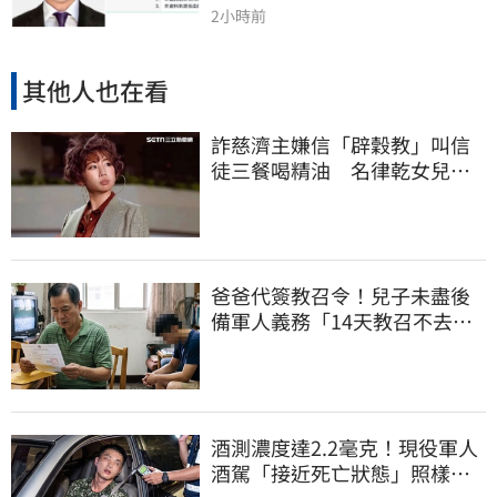
2小時前
其他人也在看
詐慈濟主嫌信「辟穀教」叫信
徒三餐喝精油 名律乾女兒卻
吃鮑魚喝紅酒
爸爸代簽教召令！兒子未盡後
備軍人義務「14天教召不去」
換3個月刑期
酒測濃度達2.2毫克！現役軍人
酒駕「接近死亡狀態」照樣開