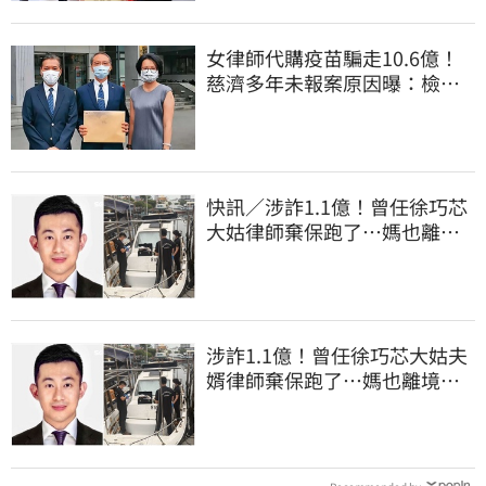
女律師代購疫苗騙走10.6億！
慈濟多年未報案原因曝：檢警
上門才知被騙
快訊／涉詐1.1億！曾任徐巧芯
大姑律師棄保跑了…媽也離
境 桃檢發通緝
涉詐1.1億！曾任徐巧芯大姑夫
婿律師棄保跑了…媽也離境
桃檢發通緝