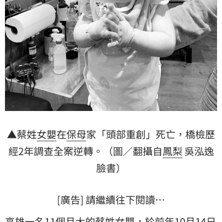
▲蔡姓
女嬰
在
保母
家「頭部重創」死亡，橋檢歷
經2年調查全案逆轉。（圖／翻攝自
鳳梨
吳泓逸
臉書）
[廣告] 請繼續往下閱讀…
高雄一名11個月大的蔡姓女嬰，於前年10月14日