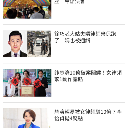
座！今辦法會
徐巧芯大姑夫婿律師棄保跑
了　媽也被通緝
詐慈濟10億破案關鍵！女律頻
繁1動作露餡
慈濟輕易被女律師騙10億？李
怡貞拋4疑點