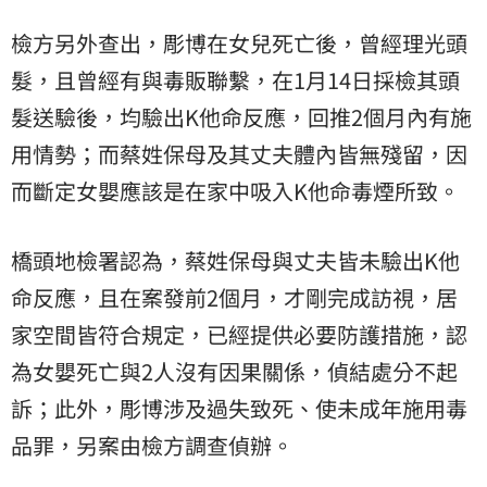
檢方另外查出，彫博在女兒死亡後，曾經理光頭
髮，且曾經有與毒販聯繫，在1月14日採檢其頭
髮送驗後，均驗出K他命反應，回推2個月內有施
用情勢；而蔡姓保母及其丈夫體內皆無殘留，因
而斷定女嬰應該是在家中吸入K他命毒煙所致。
橋頭地檢署認為，蔡姓保母與丈夫皆未驗出K他
命反應，且在案發前2個月，才剛完成訪視，居
家空間皆符合規定，已經提供必要防護措施，認
為女嬰死亡與2人沒有因果關係，偵結處分不起
訴；此外，彫博涉及過失致死、使未成年施用毒
品罪，另案由檢方調查偵辦。