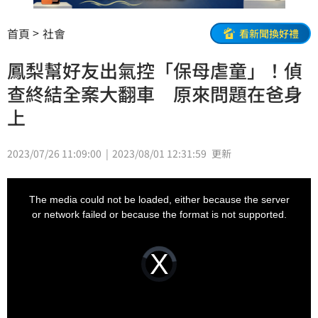
首頁
社會
看新聞換好禮
鳳梨幫好友出氣控「保母虐童」！偵
查終結全案大翻車 原來問題在爸身
上
2023/07/26 11:09:00
2023/08/01 12:31:59
更新
This
is
a
The media could not be loaded, either because the server
modal
window.
or network failed or because the format is not supported.
Video
Player
is
loading.