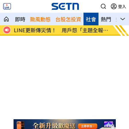
登入
即時
颱風動態
台股怎投資
社會
熱門
影音
市傳
LINE更新傳災情！ 用戶怨「主題全報
美國出
廢」
進