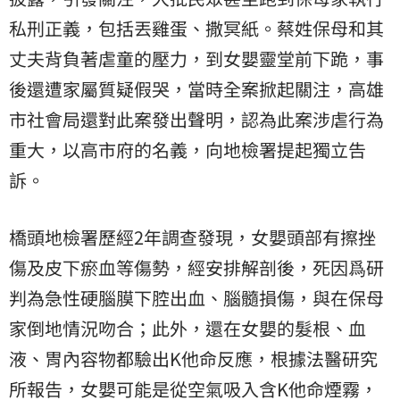
私刑正義，包括丟雞蛋、撒冥紙。蔡姓保母和其
丈夫背負著虐童的壓力，到女嬰靈堂前下跪，事
後還遭家屬質疑假哭，當時全案掀起關注，高雄
市社會局還對此案發出聲明，認為此案涉虐行為
重大，以高市府的名義，向地檢署提起獨立告
訴。
橋頭地檢署歷經2年調查發現，女嬰頭部有擦挫
傷及皮下瘀血等傷勢，經安排解剖後，死因爲研
判為急性硬腦膜下腔出血、腦髓損傷，與在保母
家倒地情況吻合；此外，還在女嬰的髮根、血
液、胃內容物都驗出K他命反應，根據法醫研究
所報告，女嬰可能是從空氣吸入含K他命煙霧，