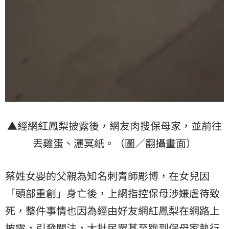
▲經網紅鳳梨披露後，網友肉搜保母家，並前往
丟雞蛋、灑冥紙。（圖／翻攝畫面）
蔡姓女嬰的父親為知名刺青師彫博，在女兒因
「頭部重創」身亡後，上網指控保母涉嫌虐待致
死，整件事情也因為經由好友網紅鳳梨在網路上
披露，引發關注，大批民眾甚至跑到保母家執行