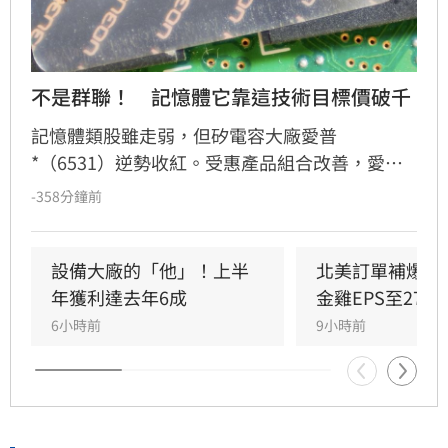
不是群聯！　記憶體它靠這技術目標價破千
記憶體類股雖走弱，但矽電容大廠愛普
*（6531）逆勢收紅。受惠產品組合改善，愛普
第2季每股純益達4.18元。展望第3季，因記憶體
-358分鐘前
價格上漲及整合被動元件放量，法人預估單季每
股純益可達6.18元。隨IoT RAM及矽電容等三大
產品線成長動能明確，法人看好2026年起進入爆
設備大廠的「他」！上半
北美訂單補爆　
發期，2027年獲利更有望挑戰每股逾35元。看好
年獲利達去年6成
金雞EPS至27.1
長線基本面，多家法人紛紛調升目標價，最高上
6小時前
9小時前
看1430元。惟投資人仍需留意晶圓代工產能及匯
率波動等潛在風險。投資一定有風險，決策前請
審慎評估。