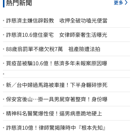
熱門新聞
更多
詐慈濟主嫌信辟穀教 收押全破功嗑光便當
詐慈濟10.6億住豪宅 女律師豪奢生活曝光
88歲翁罰單不繳欠稅7萬 祖產險遭法拍
買疫苗被騙10.6億！慈濟多年未報案原因曝
新／台中婦過馬路被車撞！下半身輾碎慘死
保安宮後山…掛一具男屍穿著整齊！身份曝
精神科名醫驚爆性侵！逼男病患跪地硬上
詐慈濟10億！律師驚揭陳時中『根本先知』