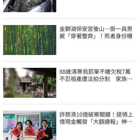
車上路遭勒退
金獅湖保安宮後山…掛一具男
屍「穿著整齊」！死者身份曝
88歲清寒翁罰單不繳欠稅7萬
不忍祖產遭法拍分割 家族按
月代繳償債
詐慈濟10億破案關鍵！提領上
億現金觸發「大額通報」神鬼
律師遭擊落內幕