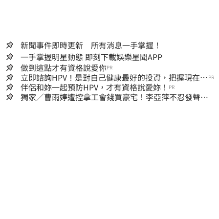
新聞事件即時更新 所有消息一手掌握！
一手掌握明星動態 即刻下載娛樂星聞APP
做到這點才有資格說愛你
PR
立即諮詢HPV！是對自己健康最好的投資，把握現在不
PR
嫌晚！
伴侶和妳一起預防HPV，才有資格說愛妳！
PR
獨家／曹雨婷遭控拿工會錢買豪宅！李亞萍不忍發聲：
余天管工會都貼錢