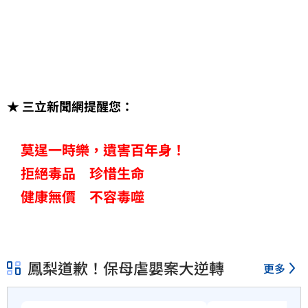
★ 三立新聞網提醒您：
莫逞一時樂，遺害百年身！
拒絕毒品 珍惜生命
健康無價 不容毒噬
鳳梨道歉！保母虐嬰案大逆轉
更多