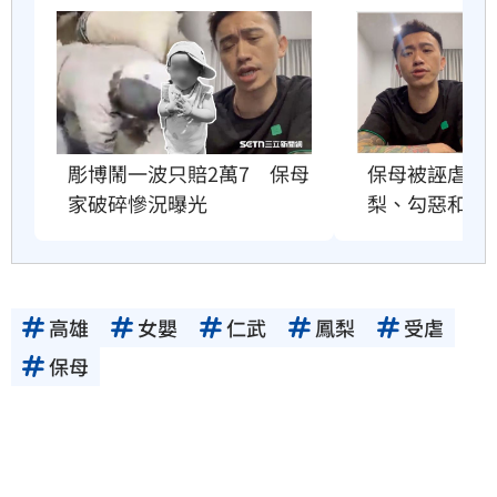
彫博鬧一波只賠2萬7　保母
保母被誣虐死
家破碎慘況曝光
梨、勾惡和彫
高雄
女嬰
仁武
鳳梨
受虐
保母