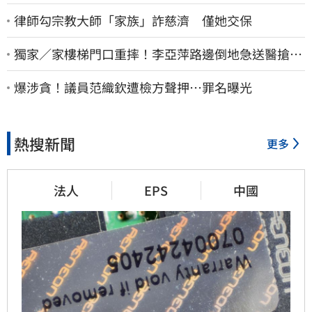
律師勾宗教大師「家族」詐慈濟 僅她交保
獨家／家樓梯門口重摔！李亞萍路邊倒地急送醫搶
命 「最新傷況」曝
爆涉貪！議員范織欽遭檢方聲押…罪名曝光
熱搜新聞
更多
法人
EPS
中國