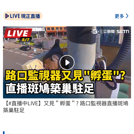
現正直播
更多
【#直播中LIVE】又見＂孵蛋＂? 路口監視器直播斑鳩
築巢駐足