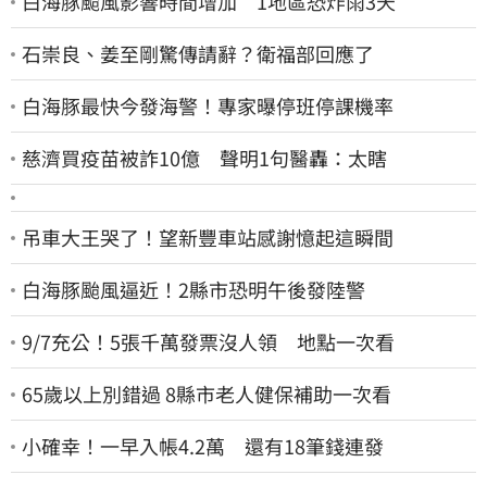
白海豚颱風影響時間增加 1地區恐炸雨3天
石崇良、姜至剛驚傳請辭？衛福部回應了
白海豚最快今發海警！專家曝停班停課機率
慈濟買疫苗被詐10億 聲明1句醫轟：太瞎
吊車大王哭了！望新豐車站感謝憶起這瞬間
白海豚颱風逼近！2縣市恐明午後發陸警
9/7充公！5張千萬發票沒人領 地點一次看
65歲以上別錯過 8縣市老人健保補助一次看
小確幸！一早入帳4.2萬 還有18筆錢連發