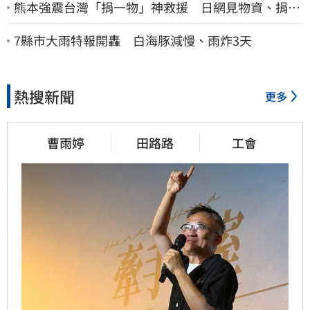
熊本強震台灣「捐一物」神救援 日網見物資、捐款
喊：給台灣統治算了
7縣市大雨特報開轟 白海豚減慢、雨炸3天
熱搜新聞
更多
曹雨婷
田路路
工會