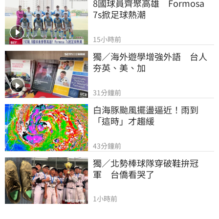
8國球員齊聚高雄　Formosa 
7s掀足球熱潮
15小時前
獨／海外遊學增強外語　台人
夯英、美、加
31分鐘前
白海豚颱風擺盪逼近！雨到
「這時」才趨緩
43分鐘前
獨／北勢棒球隊穿破鞋拚冠
軍　台僑看哭了
1小時前