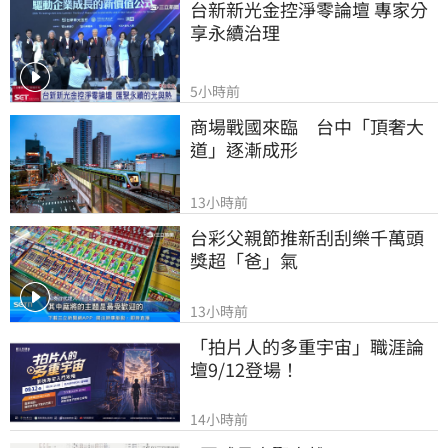
台新新光金控淨零論壇 專家分
享永續治理
5小時前
商場戰國來臨　台中「頂奢大
道」逐漸成形
13小時前
台彩父親節推新刮刮樂千萬頭
獎超「爸」氣
13小時前
「拍片人的多重宇宙」職涯論
壇9/12登場！
14小時前