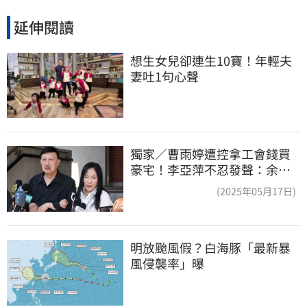
延伸閱讀
想生女兒卻連生10寶！年輕夫
妻吐1句心聲
獨家／曹雨婷遭控拿工會錢買
豪宅！李亞萍不忍發聲：余天
管工會都貼錢
(2025年05月17日)
明放颱風假？白海豚「最新暴
風侵襲率」曝