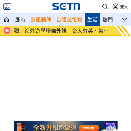
登入
即時
颱風動態
台股怎投資
生活
熱門
影音
美、
長尾獼猴失控狂襲居民！官方追查異常原
伊波拉
因