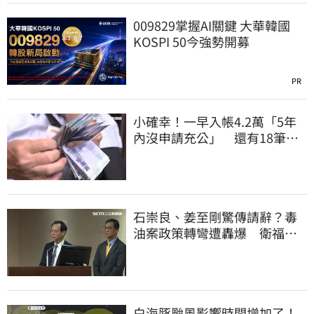
009829掌握AI關鍵 大華韓國
KOSPI 50今強勢開募
PR
小確幸！一早入帳4.2萬「5年
內沒申請充公」 還有18筆錢
連發到8月底
石崇良、姜至剛驚傳請辭？毒
油案政策轉彎遭轟爆 衛福部
回應了
白海豚颱風影響時間增加了！