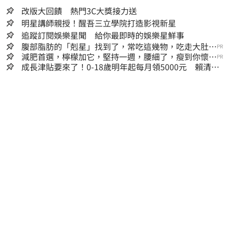
改版大回饋 熱門3C大獎接力送
明星講師親授！醒吾三立學院打造影視新星
追蹤訂閱娛樂星聞 給你最即時的娛樂星鮮事
腹部脂肪的「剋星」找到了，常吃這幾物，吃走大肚
PR
囊，瘦出小蠻腰
減肥首選，檸檬加它，堅持一週，腰細了，瘦到你懷疑
PR
人生
成長津貼要來了！0-18歲明年起每月領5000元 賴清
德：此時不生更待何時