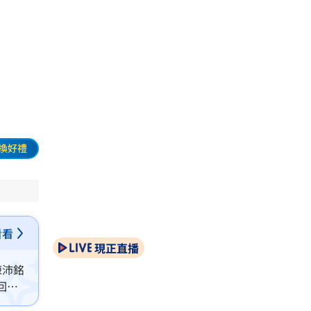
體
換好禮
看看
現正直播
陳沛銘
回
充帶動