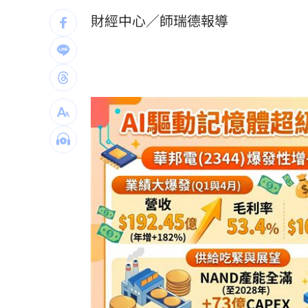
的長線行情與籌碼變化。
有片／貴州通天河「爆乳正妹伴漂」價
財經中心／師瑞德報導
慈濟買BNT遭詐 網朝聖郭董大小姐貼
宜蘭強風「店家玻璃門被吹爆」員工嚇
配合漢光！管碧玲視導平戰轉換與出港
台灣彩券開獎直播中
20:31
LIVE三立+24小時直播
15:27
三立iNEWS新聞台線上直播
18:00
商場戰國來臨 台中「頂奢大道」逐漸
台彩父親節推新刮刮樂千萬頭獎超「爸
「拍片人的多重宇宙」職涯論壇9/12登