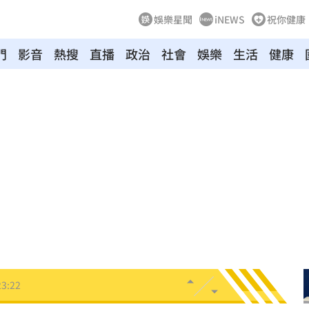
娛樂星聞
iNEWS
祝你健康
門
影音
熱搜
直播
政治
社會
娛樂
生活
健康
溫
23:34
足壇
23:31
體
23:29
」
23:27
主導
23:25
23:22