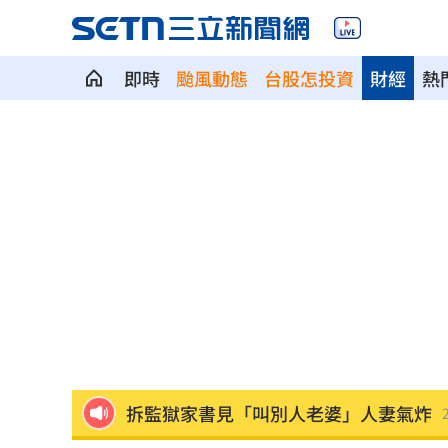
即時
颱風動態
台股怎投資
財經
熱
美就業數據爆冷 這信號Fed升息警報降
梅西父親病逝享壽68歲 一路陪伴兒闖
5登山客2025年雪崩失蹤 尼泊爾尋獲遺
喝錯傷身！營養師整理喝咖啡「7大守則
美：東南亞詐騙園區多由中國背景組織
拆監獄家書見「叫別人老婆」人妻氣炸