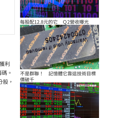
每股配12.8元的它　Ｑ2營收曝光
獲利
籌碼。
不是群聯！　記憶體它靠這技術目標
價破千
分股，