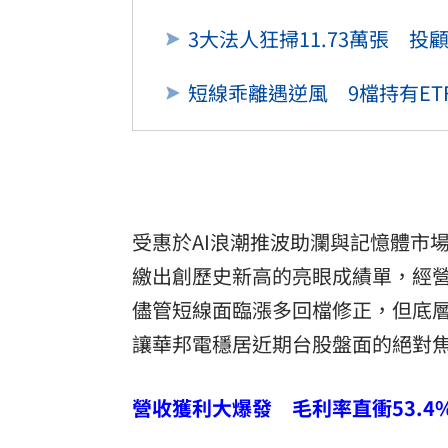
3大法人狂掃11.73萬張 投顧
短線乖離遇逆風 9檔持有ET
受惠於AI浪潮推波助瀾與記憶體市
繳出創歷史新高的亮眼成績單，經
儘管短線面臨漲多回檔修正，但底層
讓華邦電穩居近期台股盤面的絕對
營收獲利大爆發 毛利率直衝53.4