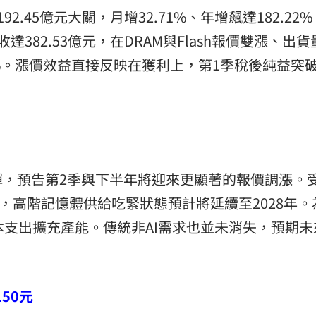
.45億元大關，月增32.71%、年增飆達182.22
382.53億元，在DRAM與Flash報價雙漲、出
4%。漲價效益直接反映在獲利上，第1季稅後純益突
，預告第2季與下半年將迎來更顯著的報價調漲。受
戲，高階記憶體供給吃緊狀態預計將延續至2028年。
本支出擴充產能。傳統非AI需求也並未消失，預期未
50元