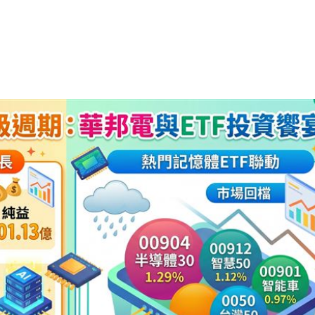
碼曝
22:21
文
22:16
抱頭
22:16
課目
22:15
成形
12:00
」氣
12:00
場！
10:30