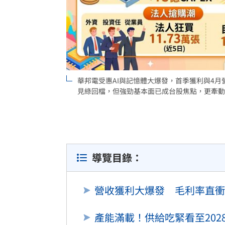
8國球員齊聚高雄 Formosa 7s掀足球
理想混蛋號召粉絲跨海追星吃美食！
18:
華邦電受惠AI與記憶體大爆發，首季獲利與4月
見綠回檔，但強勁基本面已成台股焦點，更牽動0
導覽目錄：
營收獲利大爆發 毛利率直衝5
產能滿載！供給吃緊看至202