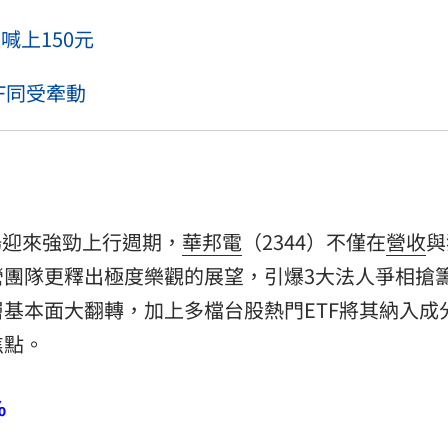
喊上150元
F同受牽動
場迎來強勁上行週期，
華邦電
（2344）不僅在
營收
與
營團隊更釋出極度樂觀的展望，引爆3大法人爭相搶
基本面大翻轉，加上多檔台股熱門ETF將其納入成
焦點。
%