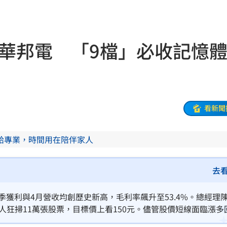
23:21
趕人
23:16
買華邦電 「9檔」必收記憶
憂
23:09
23:07
s
22:59
看新聞
亂喝
22:48
給專業，時間用在陪伴家人
內幕
22:48
骨頭
22:38
去
31
首季獲利與4月營收均創歷史新高，毛利率飆升至53.4%。總經理
人狂掃11萬張股票，目標價上看150元。儘管股價短線面臨漲多
出門
22:29
050、00904等9檔熱門ETF走勢。投資人可關注後續產能擴