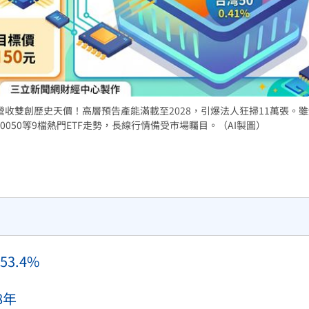
熱潮
10:00
15
營收雙創歷史天價！高層預告產能滿載至2028，引爆法人狂掃11萬張。
050等9檔熱門ETF走勢，長線行情備受市場矚目。（AI製圖）
3.4%
8年