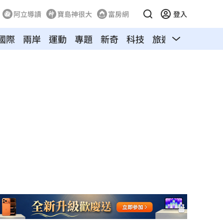
阿立導讀
寶島神很大
富房網
登入
國際
兩岸
運動
專題
新奇
科技
旅遊
汽車
寵物