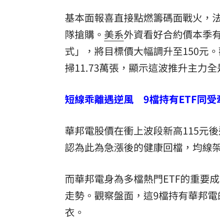
基本面報喜直接點燃籌碼面戰火，
隊搶購。
美系
外資看好合約價本季
式」，將目標價大幅調升至150元
掃11.73萬張，顯示這波推升主力
短線乖離遇逆風 9檔持有ETF同受
華邦電股價在衝上波段新高115元
認為此為急漲後的健康回檔，均線
而華邦電身為多檔熱門ETF的重要
走勢。觀察盤面，這9檔持有華邦電
衣。