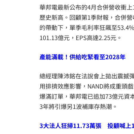
華邦電最新公布的4月合併營收衝上192
歷史新高。回顧第1季財報，合併營收達
的帶動下，單季毛利率狂飆至53.
101.13億元，EPS高達2.25元。
產能滿載！供給吃緊看至2028年
總經理陳沛銘在法說會上拋出震撼彈
用排擠效應影響，NAND將成重頭
爆滿訂單，華邦電已追加73億元資
3年將引爆另1波補庫存熱潮。
3大法人狂掃11.73萬張 投顧喊上1