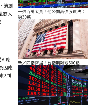
%，續創
一張百萬太貴！他公開高價股買法：
貨量放大
賺30萬
破
AI應
新／四指齊揚！台指期飆破500點
為因應
來2到