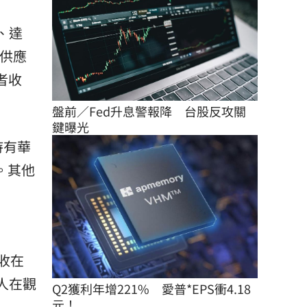
、達
車供應
後者收
盤前／Fed升息警報降　台股反攻關
鍵曝光
持有華
元。其他
跌收在
資人在觀
Q2獲利年增221%　愛普*EPS衝4.18
元！