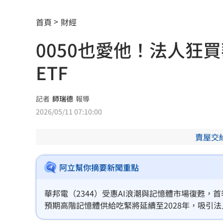
ETF存到2千萬退休！他因1封信重回職場
首頁
財經
社宅包租爆糾紛 房客控業者硬闖屋內
0050也愛他！法人狂
馬斯克蓋地球最大晶圓廠 專家揭3大隱
ETF
泰國校園槍擊案增至9死 12歲女童不治
蔣市政一團糟？活動背板誤植HappiMes
記者
師瑞德
報導
2026/05/11 07:10:00
飛機餐1果汁爆廁所之亂 醫：3類人勿
賣屋交
獨／田路路突改口找楊光友 許常德爆
亨特認特權 哽咽談父拜登癌症轉移到
阿立幫你摘要新聞重點
白海豚發威！宜蘭強風磁磚砸、樹倒
22:
華邦電（2344）受惠AI浪潮與記憶體市場復甦，
預期高階記憶體供給吃緊將延續至2028年，吸引法
白海豚外圍雨帶特別紮實 鄭明典：別
檔，但強勁基本面仍讓其穩居台股焦點，並同步牽動0