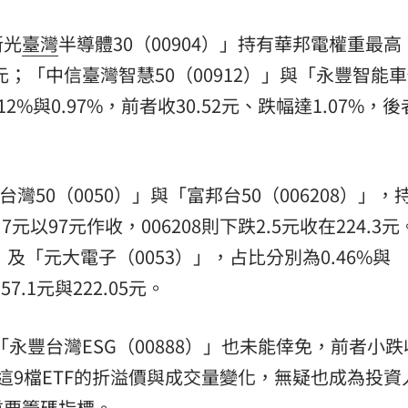
新光
臺灣
半導體30（00904）」持有華邦電權重最高
.71元；「中信臺灣智慧50（00912）」與「永豐智能
2%與0.97%，前者收30.52元、跌幅達1.07%，
灣50（0050）」與「富邦台50（006208）」，
.7元以97元作收，006208則下跌2.5元收在224.3
）」及「元大電子（0053）」，占比分別為0.46%與
.1元與222.05元。
「永豐台灣ESG（00888）」也未能倖免，前者小
作收。這9檔ETF的折溢價與成交量變化，無疑也成為投
重要籌碼指標。