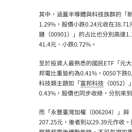
其中，涵蓋半導體與科技族群的「
1.29%，股價小跌0.24元收在38
鏈（00901）」的占比也分別高達1.1
41.4元、小跌0.72%。
至於投資人最熟悉的國民ETF「元大台
邦電比重皆約為0.41%，0050下跌0
科技類主題如「
富邦科技
（0052
0.43%，股價也同步收綠，分別來到57
而「永豐臺灣加權（006204）」與
207.25元，後者則以29.39元
察華邦電後續動能時，不可忽視的