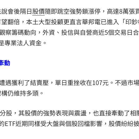
法說會後隔日
股價
隨即跳空強勢鎖漲停，高達8萬張
有望翻倍，本土大型投顧更直言華邦電已進入「印鈔
。觀察籌碼動向，外資、投信與自營商近5個交易日
全是專業法人資金。
牽動
後遭遇獲利了結賣壓，單日重挫收在107元。不過市
架構仍維持多頭。
成分股，其股價的強勢表現與震盪，也直接牽動了相
的ETF近期同樣受大盤與個股回檔影響，股價紛紛