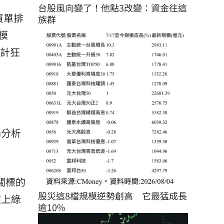
台股風向變了！他點3改變：資金往這
買單排
族群
模
合計狂
場分析
關標的
股災這8檔規模逆勢創高　它最猛成長
披上綠
逾10%