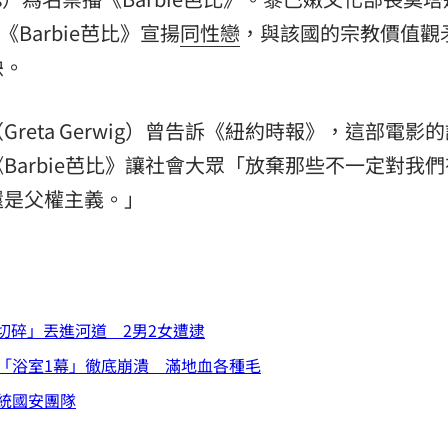
稱《Barbie芭比》宣揚
同性戀
，與該國的宗教價值觀
映。
eta Gerwig）曾告訴《紐約時報》，這部電影
Barbie芭比》讓社會大眾「放棄那些不一定對我們
還是父權主義。」
遭切碎」丟進河道 2男2女遭逮
「浴室1幕」徹底崩潰 滿地血各種毛
統國安團隊