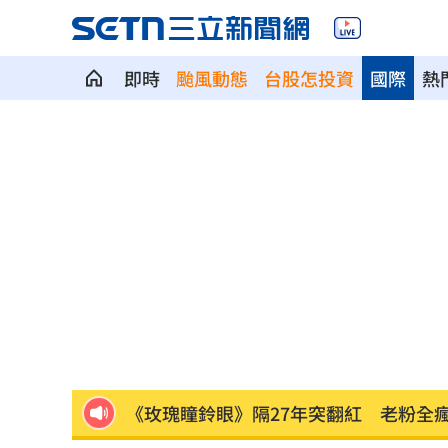
即時
颱風動態
台股怎投資
國際
熱
苗栗離奇命案！26歲男消失16天…死在
漢光42／跨區增援！契努克、黑鷹兵力
稱中聯未參與下架會議挨批 衛福部:無欺
記憶體族群狂歡 它告終連4亮紅燈漲停
鋼鐵爸悲慟回憶300天！父母愛犬摯友過
《玫瑰瞳鈴眼》隔27年突翻紅 老粉全