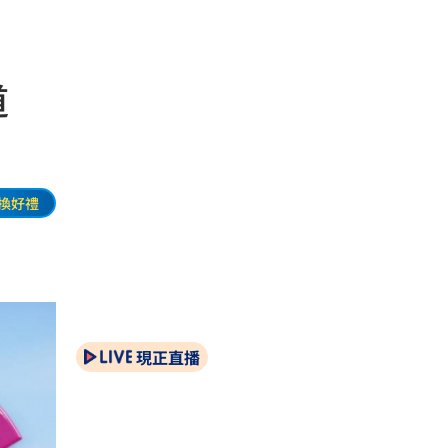
道
換好禮
現正直播