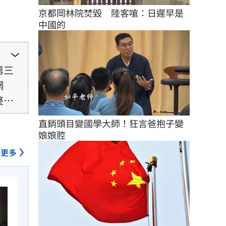
京都岡林院焚毀　陸客嗆：日遲早是
中國的
第三
網
整性
未取
直銷頭目變國學大師！狂言爸抱子變
由使
娘娘腔
更多