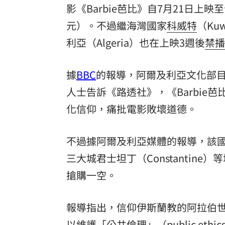
影《Barbie芭比》自7月21日上
罕病博士彭士齊 輪椅上的生命覺醒！
11
元）。不過繼海灣國家
科威特
（Ku
酷澎「爸氣父親節」國際官方品牌齊聚
利亞
（Algeria）也在上映3週後
禁播
據
BBC
的報導，阿爾及利亞文化部
人士告訴《路透社》，《Barbi
化信仰，痛批電影敗壞道德。
不過據阿爾及利亞媒體的報導，該國首都
三大城君士坦丁（Constantine
搶購一空。
報導指出，信仰伊斯蘭教的阿拉伯
以維護「公共倫理」（public et