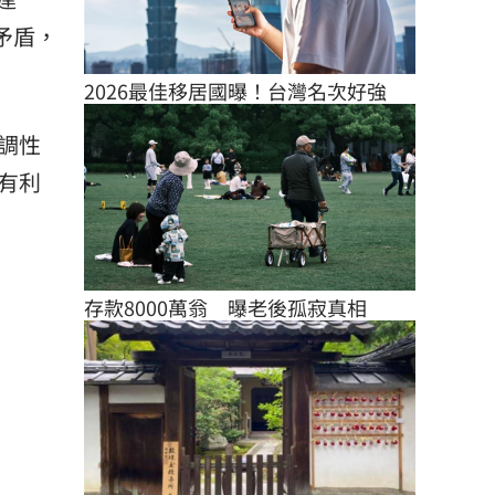
矛盾，
2026最佳移居國曝！台灣名次好強
的調性
有利
存款8000萬翁　曝老後孤寂真相