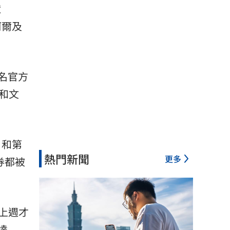
億
阿爾及
名官方
和文
）和第
熱門新聞
更多
券都被
上週才
達