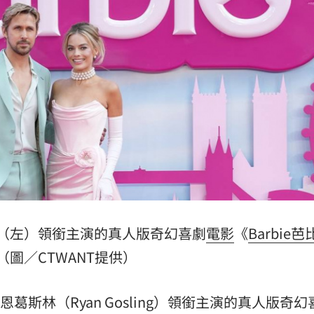
擊
11:02
喜歡
11:02
跌4%
11:01
作
10:58
（左）領銜主演的真人版奇幻喜劇
電影
《
Barbie芭
可能
12:00
（圖／CTWANT提供）
」
18:00
、萊恩葛斯林（Ryan Gosling）領銜主演的真人版奇
意
13:00