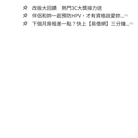
改版大回饋 熱門3C大獎接力送
伴侶和妳一起預防HPV，才有資格說愛妳...
PR
下個月房租差一點？快上【易借網】三分鐘...
PR