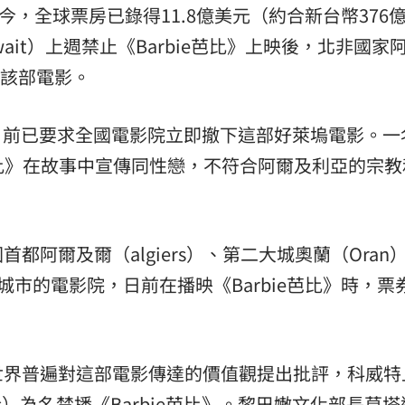
映至今，全球票房已錄得11.8億美元（約合新台幣376
:00
wait）上週禁止《Barbie芭比》上映後，北非國家
該部電影。
11:00
目前已要求全國電影院立即撤下這部好萊塢電影。一
e芭比》在故事中宣傳同性戀，不符合阿爾及利亞的宗教
阿爾及爾（algiers）、第二大城奧蘭（Oran
）等城市的電影院，日前在播映《Barbie芭比》時，票
世界普遍對這部電影傳達的價值觀提出批評，科威特
hics）為名禁播《Barbie芭比》。黎巴嫩文化部長莫塔