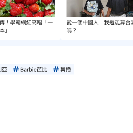
傳！學霸網紅高唱「一
愛一個中國人　我還能算台
本」
嗎？
利亞
Barbie芭比
禁播