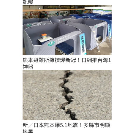
訊曝
熊本避難所擁擠爆新冠！日網推台灣1
神器
新／日本熊本爆5.1地震！多縣市明顯
搖晃