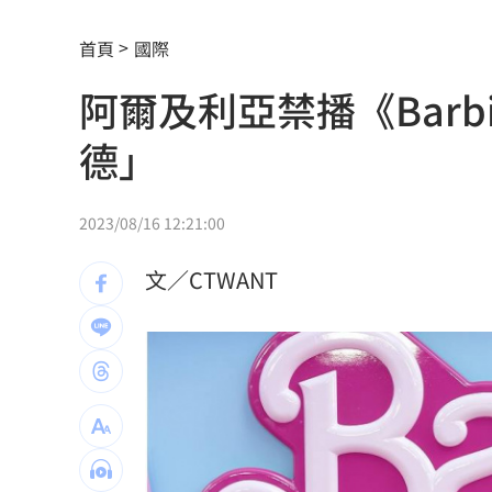
長榮航12/1直飛印度德里 放眼商務與
首頁
國際
黃仁勳個資外洩 「黑夜奇俠」等12人
阿爾及利亞禁播《Bar
連戰二媳動怒點名財政部 開轟：不負
德」
比加工食品毒！它害人愈吃愈餓、生一
原民抗議傅崐萁被架走 4小黨要求究責
2023/08/16 12:21:00
攝影爆跳槽李多慧！Joeman憂建文離
文／CTWANT
專家：「這裡」有機會單獨發白海豚陸
印度男來台觀光又偷又騙…把全聯當提
白海豚暴風侵襲率北北基破4成！1縣市6
來台搭北捷偷卡盜刷！港男撈百萬準備