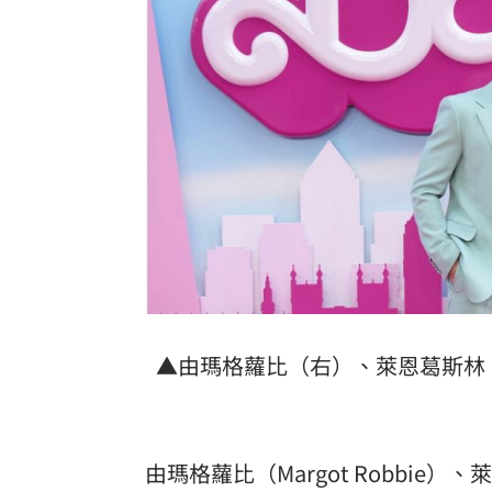
傳陸客在港投保收益需繳稅 保險股衝
東發號遭出征！蔣萬安：麵線油飯我都
Google傳說級工程師離職！股價應聲暴
巴紐要關台灣駐處！專家：擴大對中合
台灣彩券開獎直播中
20:31
LIVE三立+24小時直播
15:27
三立iNEWS新聞台線上直播
18:00
▲由瑪格蘿比（右）、萊恩葛斯林
市場到酒場料理！可果美蕃茄醬創無限
父親節送會拉筋的按摩椅 爸爸「筋歡喜
由瑪格蘿比（Margot Robbie）
油品食安事件引關注 挑選保健食品要注