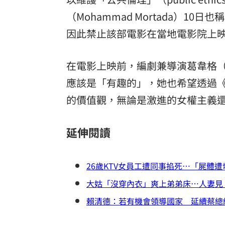
（Mohammad Mortada）10日也
因此禁止該部電影在當地電影院上
在電影上映前，編劇兼導演葛韋格（Gr
應該是「有趣的」，她也希望透過《
的價值觀，無論是激進的女權主義
延伸閱讀
26歲KTV女員工遭同事掐死…「屍體
大姑「沒穿內衣」爽上弟弟床…人妻見
賴清德：若有機會領導國家 延續蔡總