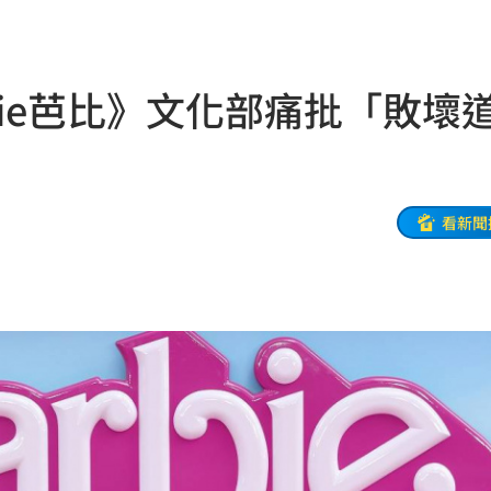
轉運
11:19
起訴
11:17
bie芭比》文化部痛批「敗壞
責任
11:15
堆病
11:14
11:10
看新聞
職發聲
11:08
警
11:08
款機
11:06
0％
11:04
買房
11:04