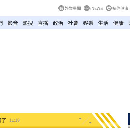
娛樂星聞
iNEWS
祝你健康
門
影音
熱搜
直播
政治
社會
娛樂
生活
健康
田裡
11:23
投送
11:22
瞞
11:21
11:21
世
11:20
瘋了
11:19