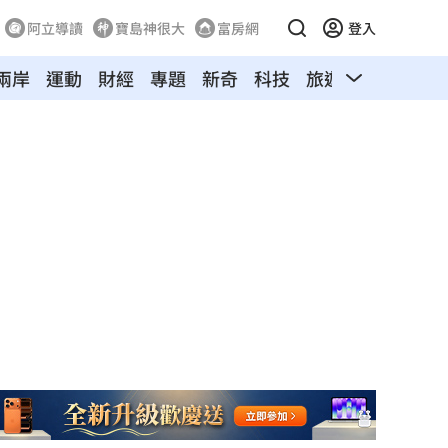
阿立導讀
寶島神很大
富房網
登入
兩岸
運動
財經
專題
新奇
科技
旅遊
汽車
寵物