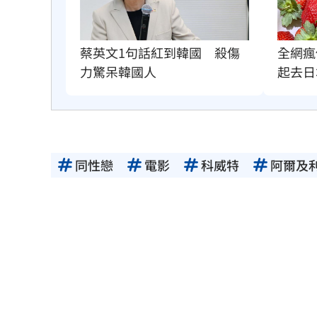
全網瘋
蔡英文1句話紅到韓國　殺傷
起去日
力驚呆韓國人
同性戀
電影
科威特
阿爾及