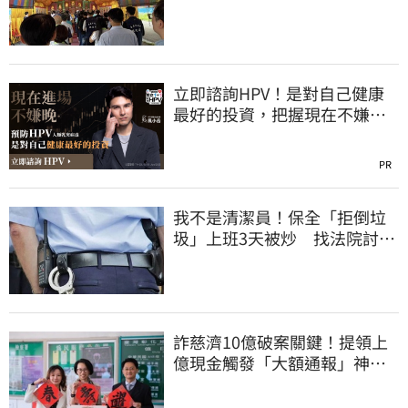
立即諮詢HPV！是對自己健康
最好的投資，把握現在不嫌
晚！
PR
我不是清潔員！保全「拒倒垃
圾」上班3天被炒 找法院討公
道結果出爐
詐慈濟10億破案關鍵！提領上
億現金觸發「大額通報」神鬼
律師遭擊落內幕