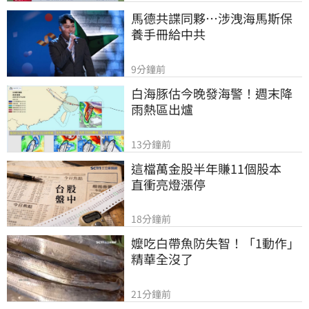
馬德共諜同夥…涉洩海馬斯保
養手冊給中共
9分鐘前
白海豚估今晚發海警！週末降
雨熱區出爐
13分鐘前
這檔萬金股半年賺11個股本　
直衝亮燈漲停
18分鐘前
嬤吃白帶魚防失智！「1動作」
精華全沒了
21分鐘前