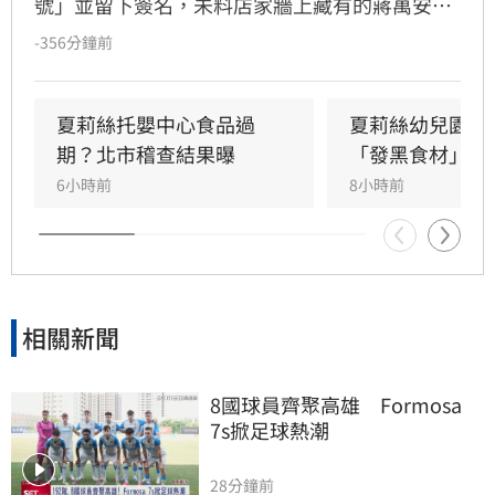
號」並留下簽名，未料店家牆上藏有的蔣萬安舊
簽名意外曝光，引發網路熱議，更導致店家遭不
-356分鐘前
理性網友洗版負評。為平息政治紛擾，業者於5
日將雙方簽名全數塗白。沈伯洋對此回應表示
「舉雙手贊成」，強調店家牆面不應淪為政治戰
夏莉絲托嬰中心食品過
夏莉絲幼兒園爆
場，並呼籲民眾以實際消費支持。事件發酵後，
期？北市稽查結果曝
「發黑食材」照
反倒激起民眾力挺，東發號現場湧現驚人排隊人
6小時前
8小時前
潮，許多網友紛紛留言支持，用行動守護在地美
味，展現民眾對老店遭受政治波及的不捨與支
持。
相關新聞
8國球員齊聚高雄　Formosa 
7s掀足球熱潮
28分鐘前