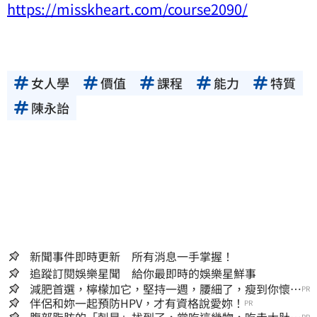
https://misskheart.com/course2090/
女人學
價值
課程
能力
特質
陳永詒
新聞事件即時更新 所有消息一手掌握！
追蹤訂閱娛樂星聞 給你最即時的娛樂星鮮事
減肥首選，檸檬加它，堅持一週，腰細了，瘦到你懷疑
PR
人生
伴侶和妳一起預防HPV，才有資格說愛妳！
PR
腹部脂肪的「剋星」找到了，常吃這幾物，吃走大肚
PR