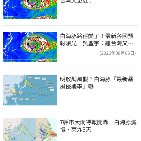
白海豚路徑變了！最新各國預
報曝光 吳聖宇：離台灣又更
近一點
(2026年08月06日)
明放颱風假？白海豚「最新暴
風侵襲率」曝
7縣市大雨特報開轟　白海豚減
慢、雨炸3天