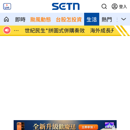
登入
即時
颱風動態
台股怎投資
生活
熱門
影音
給中
世紀民生*拼圖式併購奏效 海外成長升溫
白海豚