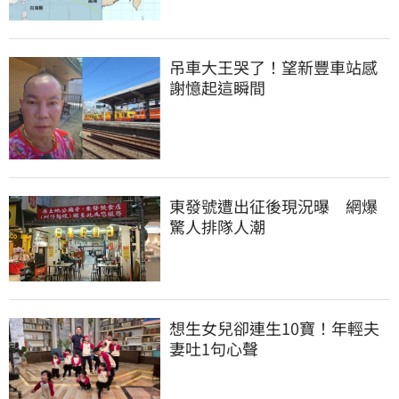
吊車大王哭了！望新豐車站感
謝憶起這瞬間
東發號遭出征後現況曝　網爆
驚人排隊人潮
想生女兒卻連生10寶！年輕夫
妻吐1句心聲