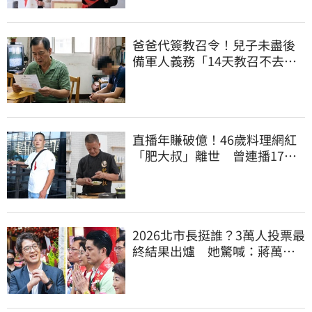
爸爸代簽教召令！兒子未盡後
備軍人義務「14天教召不去」
換3個月刑期
直播年賺破億！46歲料理網紅
「肥大叔」離世 曾連播17小
時辛酸面曝
2026北市長挺誰？3萬人投票最
終結果出爐 她驚喊：蔣萬安
真該緊張了