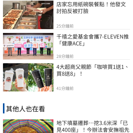
店家忘用紙碗裝餐點！他發文
討拍反被打臉
25分鐘前
千禧之愛基金會攜7-ELEVEN推
「健康ACE」
28分鐘前
4大超商父親節「咖啡買1送1、
買8送8」！
41分鐘前
其他人也在看
地下墳墓遷葬…挖3.6米深「已
見400座」！今辦法會安撫祖先