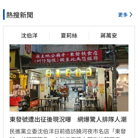
熱搜新聞
更多
沈伯洋
夏莉絲
蔣萬安
東發號遭出征後現況曝　網爆驚人排隊人潮
民進黨立委沈伯洋日前造訪饒河夜市名店「東發