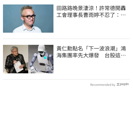
田路路晚景淒涼！許常德開轟
工會理事長曹雨婷不忍了：別
只包紅包慰問
黃仁勳點名「下一波浪潮」鴻
海集團率先大爆發 台股這族
群全面噴出
Recommended by