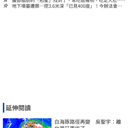
囊，瘦出小蠻腰
地下墳墓遷葬…挖3.6米深「已見400座」！今辦法會安
撫祖先
延伸閱讀
白海豚路徑再變　吳聖宇：離
台灣又更近了