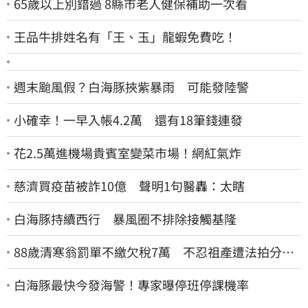
65歲以上別錯過 8縣市老人健保補助一次看
王品牛排姓名有「王、玉」龍蝦免費吃！
週末颱風假？白海豚挾紫暴雨 可能發陸警
小確幸！一早入帳4.2萬 還有18筆錢連發
花2.5萬進機場貴賓室變菜市場！網紅氣炸
慈濟買疫苗被詐10億 聲明1句醫轟：太瞎
白海豚持續西行 暴風圈不排除接觸基隆
88歲清寒翁罰單不繳欠稅7萬 不忍祖產遭法拍分
割 家族按月代繳償債
白海豚最快今發海警！專家曝停班停課機率