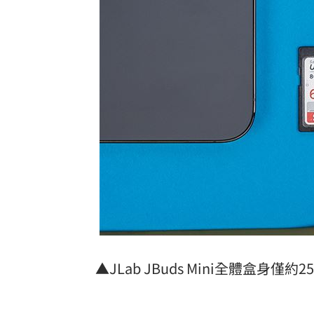
▲JLab JBuds Mini全體