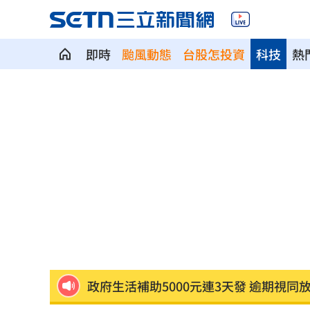
即時
颱風動態
台股怎投資
科技
熱
大盤回神誰最猛？18檔台股ETF失土收復
兆基債務風暴！李建成遭當庭逮補聲押
父逝世也不敢回家！男殺友後躲深山21
蔡英文重磅出手！民進黨「第二戰場」
吹冷氣30小時出事！女子全身抽搐送醫
政府生活補助5000元連3天發 逾期視同
宏碁發現兆基管理缺失 辭董座撤出經