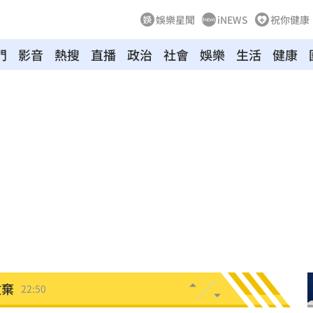
娛樂星聞
iNEWS
祝你健康
門
影音
熱搜
直播
政治
社會
娛樂
生活
健康
23:07
禁見
23:05
年
22:55
成形
22:54
22:52
放棄
22:50
營層
22:48