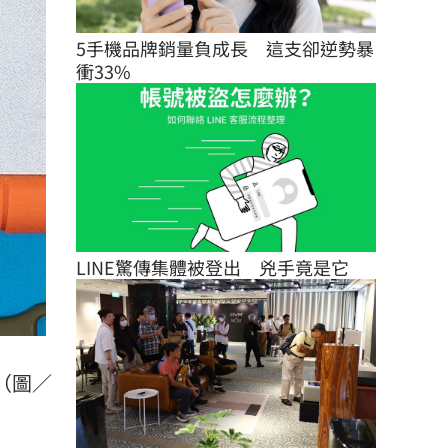
5手機品牌銷量負成長　這支卻逆勢暴
衝33%
LINE驚傳集體被登出　兇手竟是它
。（圖／