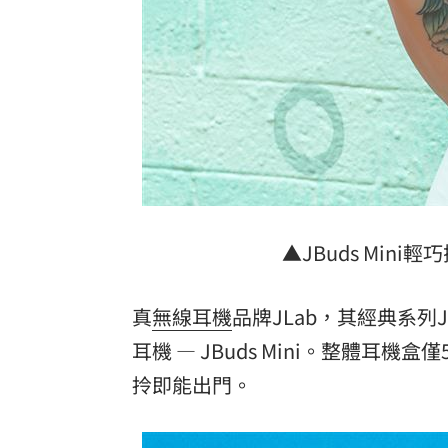
理想混蛋號召粉絲跨海追星吃美食！
18:
▲JBuds Mi
真
無線耳機
品牌JLab，其經典系列
耳機 — JBuds Mini。整體耳機
拎即能出門。