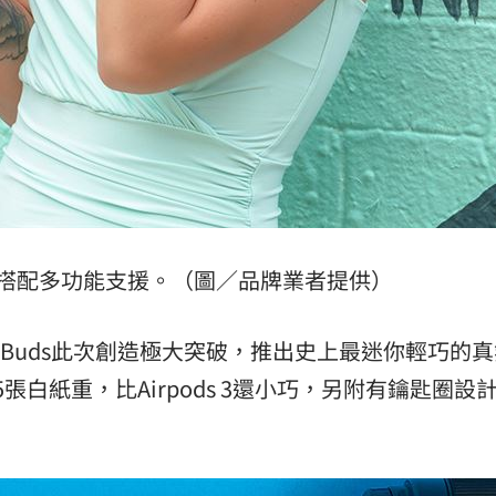
15
ni輕巧搭配多功能支援。（圖／品牌業者提供）
JBuds此次創造極大突破，推出史上最迷你輕巧的
盒僅5張白紙重，比Airpods 3還小巧，另附有鑰匙圈設