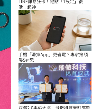
LINE訊息狂卡！他點「1設定」復
活：超神
手機「滑掉App」更省電？專家搖頭
曝5迷思
亞灣2.0再添大將！飛傲科技進駐高軟