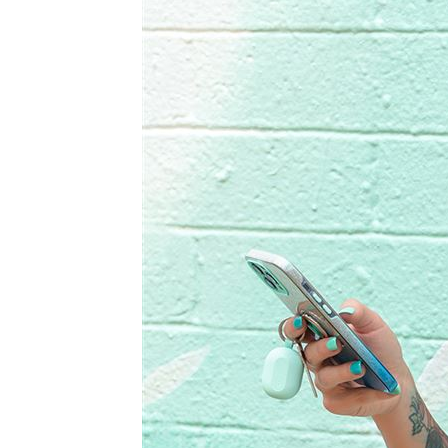
又有苦茶油苯駢芘超標 218瓶全面追查
白海豚「海警範圍擴大」 這地恐豪雨炸2
桃猿洋將2投2打爭一軍 艾菩樂認良性
台灣彩券開獎直播中
20:31
LIVE三立+24小時直播
15:27
三立iNEWS新聞台線上直播
18:00
商場戰國來臨 台中「頂奢大道」逐漸
台彩父親節推新刮刮樂千萬頭獎超「爸
「拍片人的多重宇宙」職涯論壇9/12登
8國球員齊聚高雄 Formosa 7s掀足球