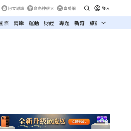
阿立導讀
寶島神很大
富房網
登入
國際
兩岸
運動
財經
專題
新奇
旅遊
汽車
寵物