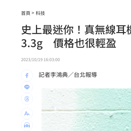
剩4個月要跨年 網嘆：人越大時間過越
首頁
科技
金雞母獲利全開！玉山金前7月刷新紀錄
史上最迷你！真無線耳機JL
首度首局獲支援 布雷克卻評球威僅D等
3.3g 價格也很輕盈
男性半夜痠痛「2徵兆」恐已攝護腺癌晚
100%果汁也傷身？研究：高血壓風險增3
2023/10/19 16:03:00
中借颱風稱對台灣海峽交管 海巡署譴
記者李鴻典／台北報導
史上最賺上半年！華航客貨兩旺吸金千
獨／宿霧玩「巨人盪鞦韆」慘撞柱腦震
MVP舞台帶上女兒同歡 艾菩樂盼記得
陳傑憲猛打助2連勝 餅總卻虧「做蠢事