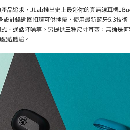
品追求，JLab推出史上最迷你的真無線耳機JBud
僅盒身設計鑰匙圈扣環可供攜帶，使用最新藍牙5.3技術
模式、通話降噪等。另提供三種尺寸耳塞，無論是何
的配戴體驗。