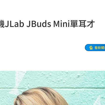
快
22:48
22:38
ab JBuds Mini單耳才
級
22:38
期
22:37
5%
22:34
看新聞
責
22:33
億
22:25
盪
22:24
台灣
22:23
」
22:14