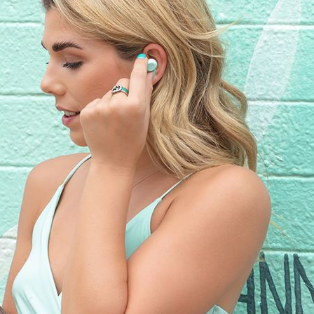
22:13
天
22:09
競爭
22:06
成形
12:00
」氣
12:00
場！
10:30
熱潮
10:00