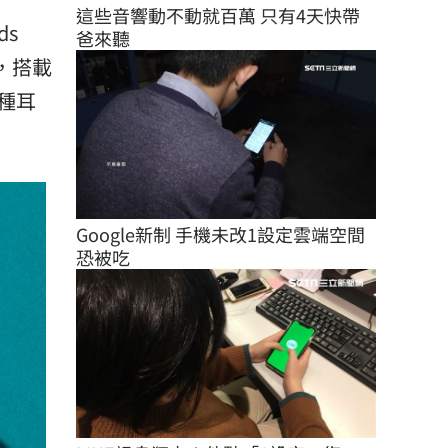
這些音響動不動就百萬 只有4天快帶
s
爸來聽
，搭載
種耳
Google新制 手機未改1設定雲端空間
恐被吃