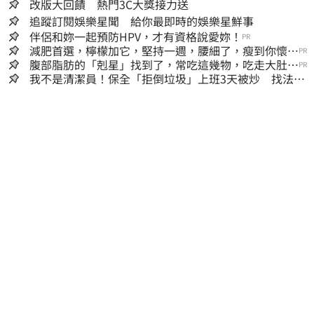
改版大回饋 熱門3C大獎接力送
追蹤訂閱娛樂星聞 給你最即時的娛樂星鮮事
伴侶和妳一起預防HPV，才有資格說愛妳！
PR
減肥首選，檸檬加它，堅持一週，腰細了，瘦到你懷疑
PR
人生
腹部脂肪的「剋星」找到了，常吃這幾物，吃走大肚
PR
囊，瘦出小蠻腰
我不是清潔員！保全「拒倒垃圾」上班3天被炒 找法院
討公道結果出爐