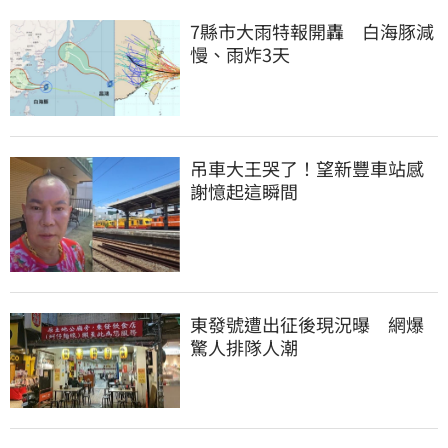
7縣市大雨特報開轟　白海豚減
慢、雨炸3天
吊車大王哭了！望新豐車站感
謝憶起這瞬間
東發號遭出征後現況曝　網爆
驚人排隊人潮