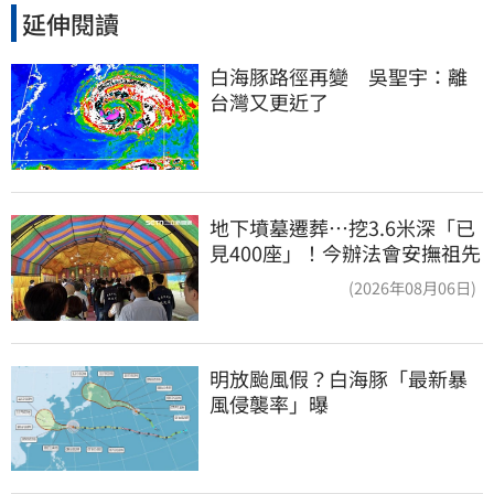
延伸閱讀
白海豚路徑再變　吳聖宇：離
台灣又更近了
地下墳墓遷葬…挖3.6米深「已
見400座」！今辦法會安撫祖先
(2026年08月06日)
明放颱風假？白海豚「最新暴
風侵襲率」曝