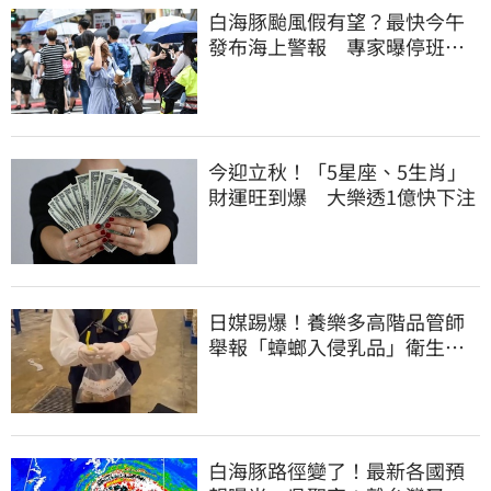
白海豚颱風假有望？最快今午
發布海上警報 專家曝停班停
課機率
今迎立秋！「5星座、5生肖」
財運旺到爆 大樂透1億快下注
日媒踢爆！養樂多高階品管師
舉報「蟑螂入侵乳品」衛生局
突擊稽查結果曝
白海豚路徑變了！最新各國預