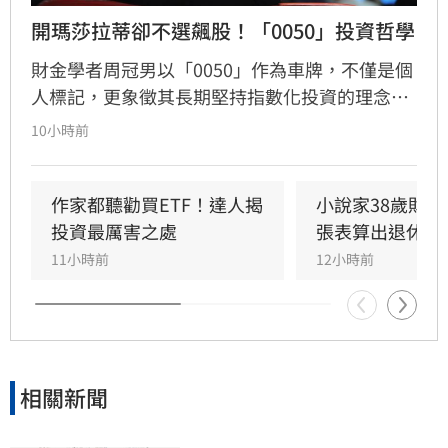
開瑪莎拉蒂卻不選飆股！「0050」投資哲學
財金學者周冠男以「0050」作為車牌，不僅是個
人標記，更象徵其長期堅持指數化投資的理念。
他透過學術研究與親身實踐發現，頻繁選股難以
10小時前
長期戰勝市場，唯有透過低成本、長時間持有大
盤，才能穩定累積財富。周冠男強調，投資的核
心不在於預測行情，而是相信市場並與之共同成
作家都聽勸買ETF！達人揭
小說家38歲財富
長。為推廣此理念，三立財經iNEWS將於8月15
投資最厲害之處
張表算出退休金
日舉辦「不再選股必勝術」投資論壇，邀請周冠
11小時前
12小時前
男解析行為財務學與資產配置策略，協助投資人
在市場震盪中穩健獲利。活動名額有限，歡迎投
資人報名參加，掌握長期致富心法。
相關新聞