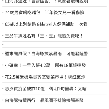
白海豚逼近「會發陸警」？氣象署最新說明
74歲男省錢吃麵包 半年後女兒一看嚇慘
65歲以上別錯過 8縣市老人健保補助一次看
王品牛排姓名有「王、玉」龍蝦免費吃！
週末颱風假？白海豚挾紫暴雨 可能發陸警
小確幸！一早入帳4.2萬 還有18筆錢連發
花2.5萬進機場貴賓室變菜市場！網紅氣炸
慈濟買疫苗被詐10億 聲明1句醫轟：太瞎
白海豚持續西行 暴風圈不排除接觸基隆