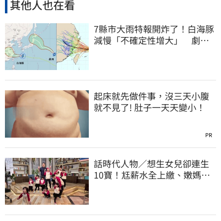
其他人也在看
7縣市大雨特報開炸了！白海豚
減慢「不確定性增大」 劇烈
降雨狂轟3天
起床就先做件事，沒三天小腹
就不見了! 肚子一天天變小！
PR
話時代人物／想生女兒卻連生
10寶！尪薪水全上繳、嫩媽吐
心聲：不生了