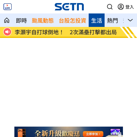
登入
即時
颱風動態
台股怎投資
生活
熱門
影音
出爐
李灝宇自打球倒地！ 2次滿壘打擊都出局
Min
相