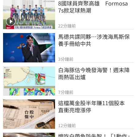
8國球員齊聚高雄　Formosa 
7s掀足球熱潮
22分鐘前
馬德共諜同夥…涉洩海馬斯保
養手冊給中共
3分鐘前
白海豚估今晚發海警！週末降
雨熱區出爐
7分鐘前
這檔萬金股半年賺11個股本　
直衝亮燈漲停
12分鐘前
嬤吃白帶魚防失智！「1動作」