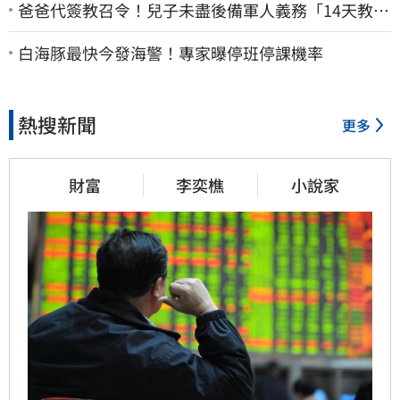
爸爸代簽教召令！兒子未盡後備軍人義務「14天教召
不去」換3個月刑期
白海豚最快今發海警！專家曝停班停課機率
熱搜新聞
更多
財富
李奕樵
小說家