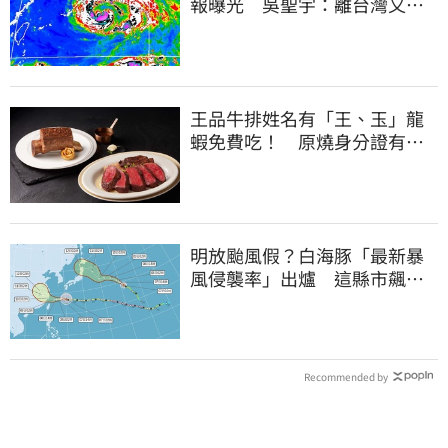
報曝光 吳聖宇：離台灣又更
近一點
王品牛排姓名有「王、玉」龍
蝦免費吃！ 原燒身分證有
「8」招待海鮮
明放颱風假？白海豚「最新暴
風侵襲率」出爐 這縣市飆
64％最高
Recommended by