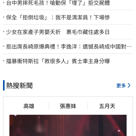
台中男摔死毛孩！嗆動保「埋了」拒交屍體
保全「拒倒垃圾」：我不是清潔員！下場慘
少女在家產子男嬰夭折 裹毛巾藏住處多日
拒出席長崎原爆典禮！李逸洋：遺憾長崎成中國對台
實施法律戰的執行工具
擋暴衝特斯拉「救很多人」賓士車主身分曝
熱搜新聞
更多
高雄
張惠妹
五月天