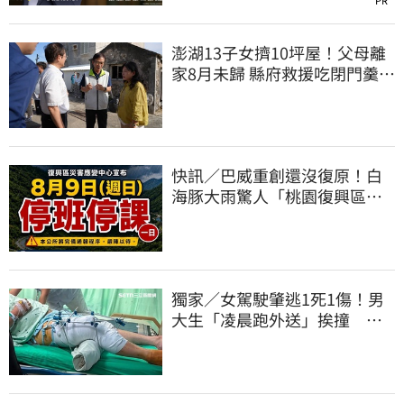
澎湖13子女擠10坪屋！父母離
家8月未歸 縣府救援吃閉門羹原
因曝
快訊／巴威重創還沒復原！白
海豚大雨驚人「桃園復興區」
緊急停班停課
獨家／女駕駛肇逃1死1傷！男
大生「凌晨跑外送」挨撞 媽
淚：家快瓦解