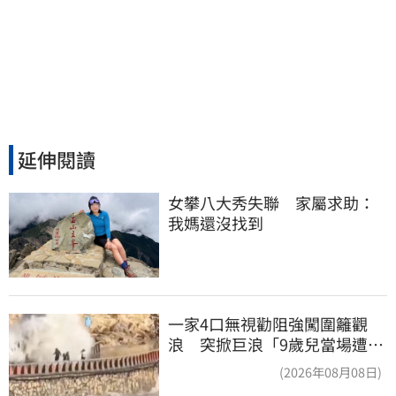
延伸閱讀
女攀八大秀失聯　家屬求助：
我媽還沒找到
一家4口無視勸阻強闖圍籬觀
浪 突掀巨浪「9歲兒當場遭捲
入海」
(2026年08月08日)