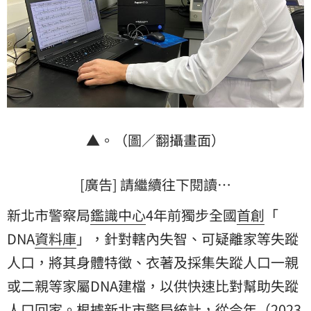
▲。（圖／翻攝畫面）
[廣告] 請繼續往下閱讀…
新北市警察局
鑑識中心
4年前獨步全國
首創
「
DNA
資料庫
」，針對轄內失智、可疑離家等失蹤
人口，將其身體特徵、衣著及採集失蹤人口一親
或二親等家屬DNA建檔，以供快速比對幫助失蹤
人口回家。根據新北市警局統計，從今年（2023