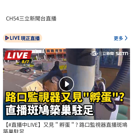
CH54三立新聞台直播
現正直播
更多
【#直播中LIVE】又見＂孵蛋＂? 路口監視器直播斑鳩
築巢駐足