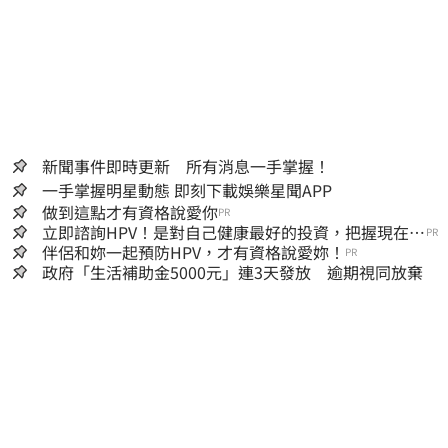
新聞事件即時更新 所有消息一手掌握！
一手掌握明星動態 即刻下載娛樂星聞APP
做到這點才有資格說愛你
PR
立即諮詢HPV！是對自己健康最好的投資，把握現在不
PR
嫌晚！
伴侶和妳一起預防HPV，才有資格說愛妳！
PR
政府「生活補助金5000元」連3天發放 逾期視同放棄