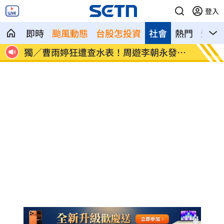
登入
即時
颱風動態
台股怎投資
社會
熱門
影音
風災
獨／曹雨婷狂遭查水表！周遊李朝永發聲
車內強
了
頭