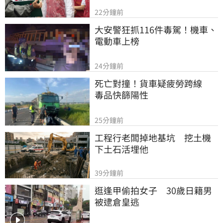
22分鐘前
大安警狂抓116件毒駕！機車、
電動車上榜
24分鐘前
死亡對撞！貨車疑疲勞跨線　
毒品快篩陽性
25分鐘前
工程行老闆掉地基坑　挖土機
下土石活埋他
39分鐘前
逛逢甲偷拍女子　30歲日籍男
被逮倉皇逃