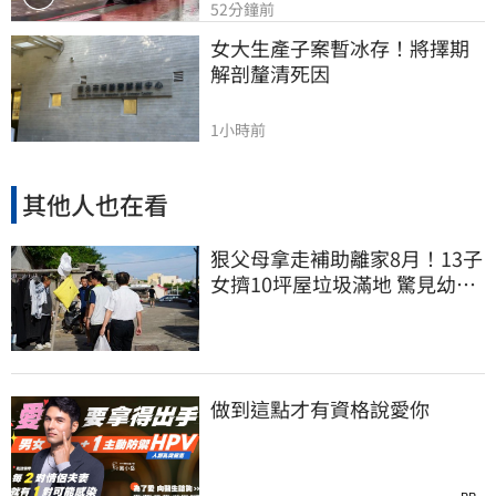
52分鐘前
女大生產子案暫冰存！將擇期
解剖釐清死因
1小時前
其他人也在看
狠父母拿走補助離家8月！13子
女擠10坪屋垃圾滿地 驚見幼童
深夜遊蕩
做到這點才有資格說愛你
PR