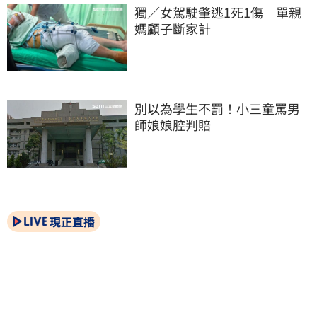
獨／女駕駛肇逃1死1傷　單親
媽顧子斷家計
別以為學生不罰！小三童罵男
師娘娘腔判賠
現正直播