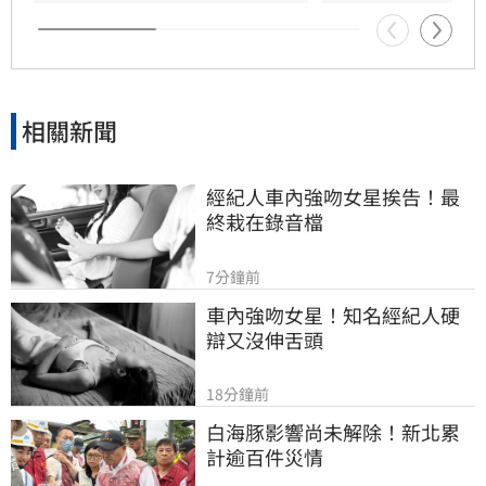
相關新聞
經紀人車內強吻女星挨告！最
終栽在錄音檔
7分鐘前
車內強吻女星！知名經紀人硬
辯又沒伸舌頭
18分鐘前
白海豚影響尚未解除！新北累
計逾百件災情