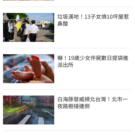
垃圾滿地！13子女擠10坪屋惹
鼻酸
嚇！19歲少女伴屍數日提袋進
派出所
白海豚發威掃北台灣！北市一
夜路樹接連倒