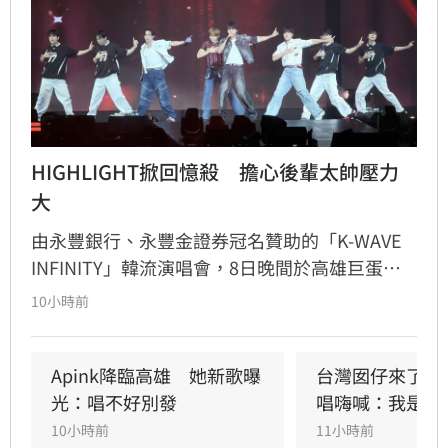
HIGHLIGHT掀回憶殺　擔心後輩太帥壓力
大
由永豐銀行、永豐金證券冠名贊助的「K-WAVE 
INFINITY」韓流演唱會，8日晚間於高雄巨蛋熱
力開唱，集結NEWBEAT、FLARE U、CRAVITY、
10小時前
Apink及HIGHLIGHT五組人氣韓星，從新生代團
體到韓流經典代表接力登台，滿場粉絲高舉手燈
熱情應援，尖叫與歡呼聲一路未停，最後由
Apink降臨高雄　她新歌曝
台灣囡仔來了　
HIGHLIGHT壓軸接管舞台，將現場氣氛推向最高
光：唱不好別發
唱嗨喊：我是誰
潮。
10小時前
11小時前