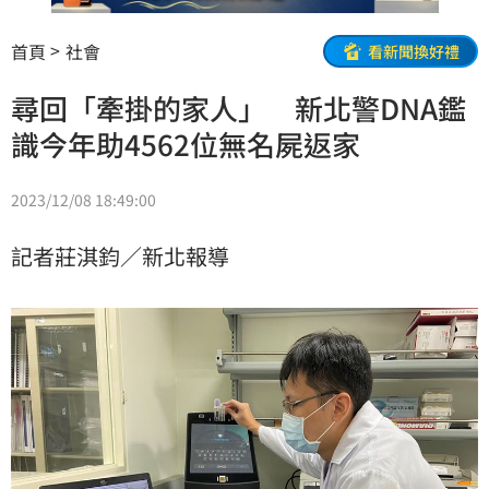
首頁
社會
看新聞換好禮
尋回「牽掛的家人」 新北警DNA鑑
識今年助4562位無名屍返家
2023/12/08 18:49:00
記者莊淇鈞／新北報導