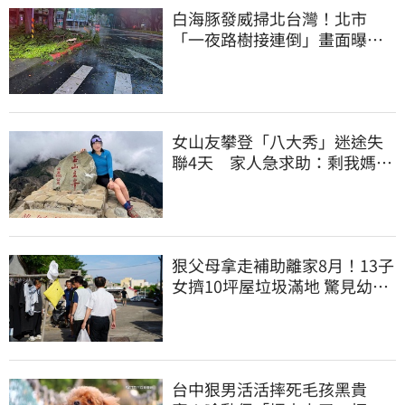
白海豚發威掃北台灣！北市
「一夜路樹接連倒」畫面曝
15米巨樹躺路中央
女山友攀登「八大秀」迷途失
聯4天 家人急求助：剩我媽還
沒找到
狠父母拿走補助離家8月！13子
女擠10坪屋垃圾滿地 驚見幼童
深夜遊蕩
台中狠男活活摔死毛孩黑貴