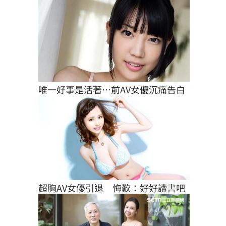
唯一好事是活著…前AV女優沉痛告白
超胸AV女優引退　悔歎：好好讀書吧