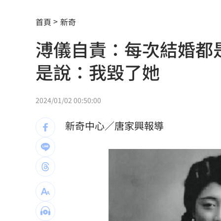
2026全球移居排名 台灣「第5」贏日韓
首頁
新奇
革命衛隊要美滿足條件 否則不開放荷
溥儀自責：每次結婚都
ALLDAY PROJECT太狂！LIVE實力震
是說：我毀了她
顧立雄視導第三作戰區 慰勉參演官兵
放雙手騎車喊手麻！騎士遭打臉仍判罰
2024/01/02 00:50:00
夢幻跨團合體！SUMMER ANJELS重現
新奇中心／唐家興報導
新／女大生伴兒屍6日聲押...法官裁定請
我駐日內瓦處長遭爆惡行 外交部啟動
SBS歌謠大戰驚見放送事故！3主持人齊
清大校長續任秒出國選校長！高為元道