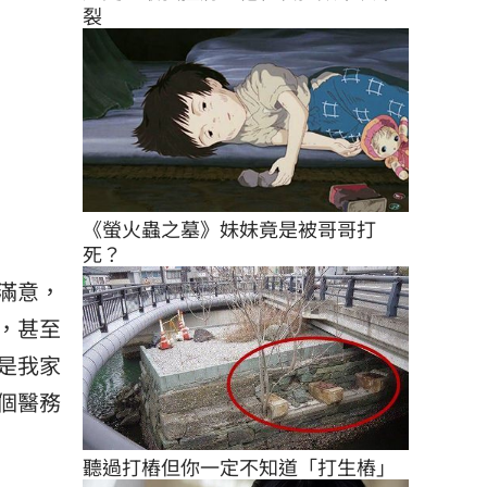
裂
《螢火蟲之墓》妹妹竟是被哥哥打
死？
滿意，
，甚至
是我家
個醫務
聽過打樁但你一定不知道「打生樁」