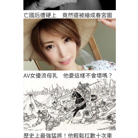
亡國后遭硬上　竟然還被繪成春宮圖
AV女優流母乳　他憂這樣不會壞嗎？
歷史上最強猛將！他輕鬆扛數十次車