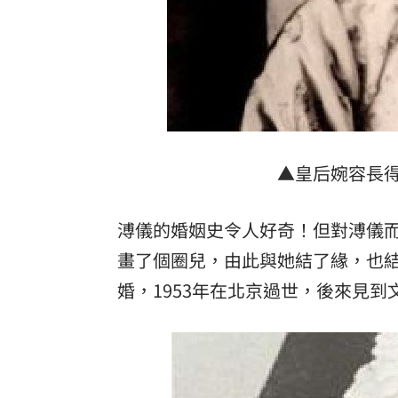
▲皇后婉容長
溥儀的婚姻史令人好奇！但對溥儀
畫了個圈兒，由此與她結了緣，也
婚，1953年在北京過世，後來見