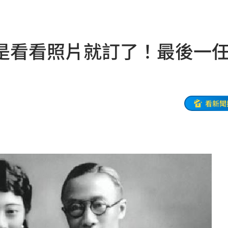
20:57
莫茲
20:56
是看看照片就訂了！最後一
撼全場
20:55
辛勞
20:54
20:48
看新聞
BP神曲
20:42
回
20:39
調查
20:35
卡住
20:30
歉了
20:30