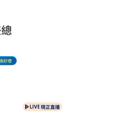
任總
換好禮
現正直播