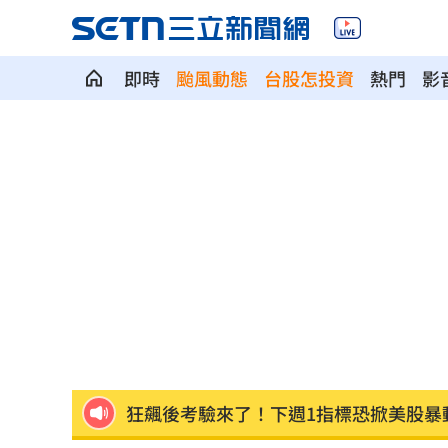
即時
颱風動態
台股怎投資
熱門
影
6旬嬤省吃儉用擁千萬養老金 因1事後
RIIZE 3神曲連發！成燦一句話逼哭粉絲
洞洞鞋竟是假透氣！藥師揭黴菌培養皿
遭蔡阿嘎開撕消失！蘿拉轉行161字首發
狂飆後考驗來了！下週1指標恐掀美股暴
蔣萬安再提疫苗封存30年！周軒引判決