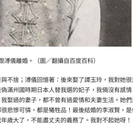
跟溥儀離婚。（圖／翻攝自百度百科）
責與不捨；溥儀回憶著：後來娶了譚玉玲，我對她很
是偽滿州國時期日本人替我選的妃子，我倆沒有感情
；我娶過的妻子，都不曾有過愛情和夫妻生活。她們
都很悲慘可憐，都是犧牲品！最後結婚的李淑賢，是
我年歲大了，不能盡丈夫的義務了。我對不起她呀！