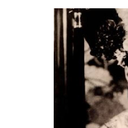
8國球員齊聚高雄 Formosa 7s掀足球
理想混蛋號召粉絲跨海追星吃美食！
18: