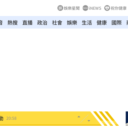
娛樂星聞
iNEWS
祝你健康
音
熱搜
直播
政治
社會
娛樂
生活
健康
國際
悔了
21:19
21:18
真相
21:11
文
21:01
動
20:58
開酸
20:57