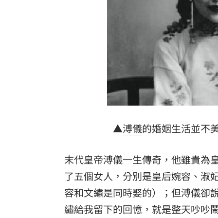
首次影像被打臉 伊朗新最高領袖傳病
影片曝光！台中囂張男揮刀還尿在警身
AND2BLE、ALD1黑白對決！神級舞台
獨／再爆隨機攻擊？婦控外送員無故賞
台灣彩券開獎直播中
20:31
LIVE三立+24小時直播
15:27
▲
溥儀
的婚姻生活並不
三立iNEWS新聞台線上直播
18:00
末代皇帝溥儀一生傳奇，他雖貴為
商場戰國來臨 台中「頂奢大道」逐漸
了五個女人，分別是皇后婉容、淑
台彩父親節推新刮刮樂千萬頭獎超「爸
容和文繡是同時娶的）；但溥儀卻
繡給我留下的回憶，就是整天吵吵
「拍片人的多重宇宙」職涯論壇9/12登