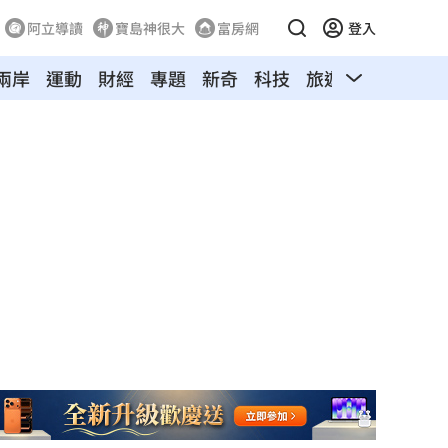
阿立導讀
寶島神很大
富房網
登入
兩岸
運動
財經
專題
新奇
科技
旅遊
汽車
寵物