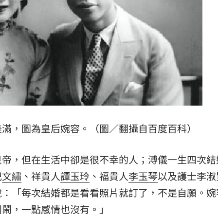
危
20:30
上
20:24
炸全場
20:19
巴掌
20:14
美滿，圖為皇后
婉容
。（圖／翻攝自百度百科）
皇帝，但在生活中卻是很不幸的人；溥儀一生四次結
成形
12:00
妃
文繡
、祥貴人
譚玉玲
、福貴人
李玉琴
以及護士李淑
」氣
12:00
說：「每次結婚都是看看照片就訂了，不是自願。婉
鬧鬧，一點感情也沒有。」
場！
10:30