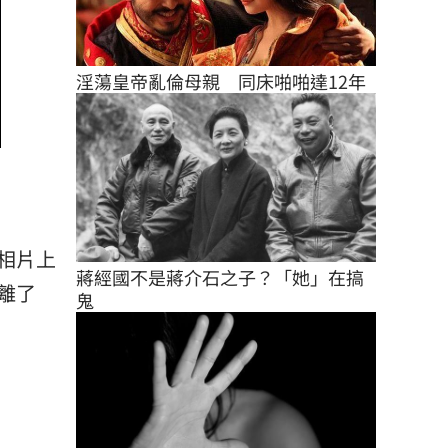
淫蕩皇帝亂倫母親　同床啪啪達12年
相片上
蔣經國不是蔣介石之子？「她」在搞
離了
鬼