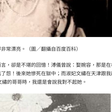
得非常漂亮。（圖／翻攝自百度百科）
而言，卻是不堪的回憶！溥儀曾說：娶婉容，那是在
結了怨！後來她慘死在獄中；而淑妃文繡在天津跟我
到文繡的哥哥時，我還是會說我對不起她。